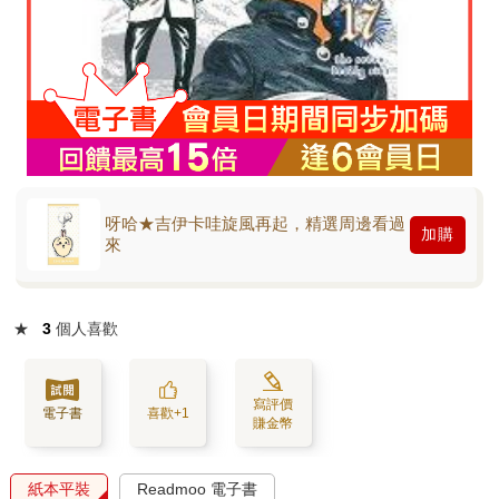
呀哈★吉伊卡哇旋風再起，精選周邊看過
加購
來
★
3
個人喜歡
寫評價
電子書
喜歡+1
賺金幣
紙本平裝
Readmoo 電子書