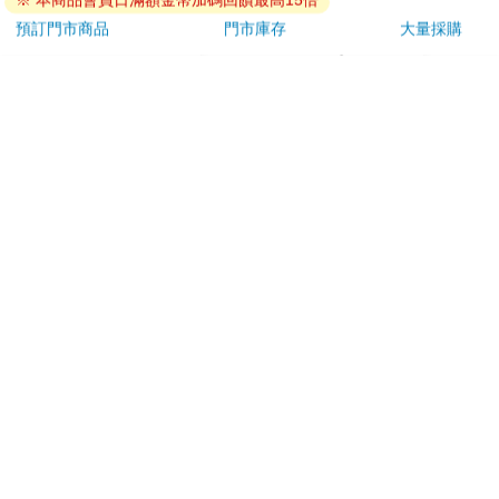
※ 本商品會員日滿額金幣加碼回饋最高15倍
預訂門市商品
門市庫存
大量採購
【ZERO JAPAN】陶
16647 Birthday Cake
台灣O
瓷典雅造型托盤（蕃茄
拍貼風小卡組
紅）
750
120
56
折
特價
元
特價
元
特價
加入購物車
加入購物車
您可能會喜歡
IMPACT超人力霸王水
「KinKi Kids Concert
BLO
壺 (500ML)#黑色
Tour 2019－2020
AB