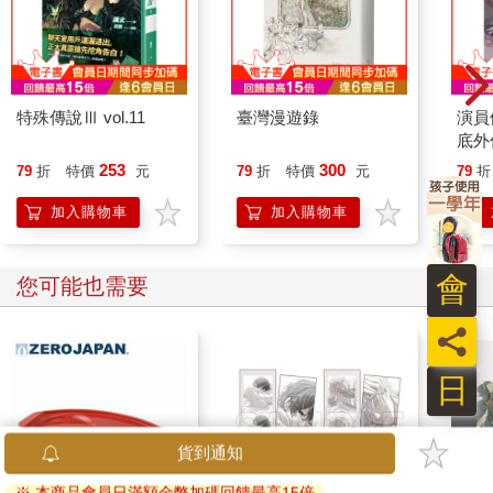
特殊傳說Ⅲ vol.11
臺灣漫遊錄
演員
底外
253
300
79
折
特價
元
79
折
特價
元
79
折
加入購物車
加入購物車
會
您可能也需要
員
日
貨到通知