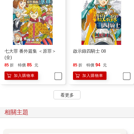
七大罪 番外篇集 ＜原罪＞
啟示錄四騎士 08
(全)
85
94
85
折
特價
元
85
折
特價
元
加入購物車
加入購物車
看更多
相關主題