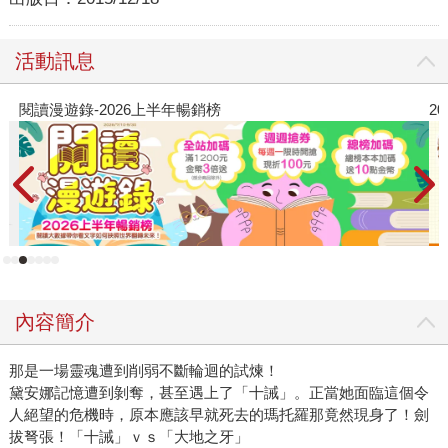
活動訊息
2026金石堂暑假漫博〈你好，我吃一點〉第二波
內容簡介
那是一場靈魂遭到削弱不斷輪迴的試煉！
黛安娜記憶遭到剝奪，甚至遇上了「十誡」。正當她面臨這個令
人絕望的危機時，原本應該早就死去的瑪托羅那竟然現身了！劍
拔弩張！「十誡」ｖｓ「大地之牙」