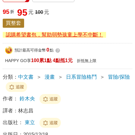
95
95
折
元
100
元
買整套
認購希望書包，幫助弱勢孩童上學不中斷！
0
預計最高可得金幣
點
?
100累1點 4點抵1元
HAPPY GO享
折抵無上限
分類：
中文書
＞
漫畫
＞
日系冒險格鬥
＞
冒險/探險
追蹤
作者：
鈴木央
追蹤
譯者：
林志昌
出版社：
東立
追蹤
出版日：
2015/12/18