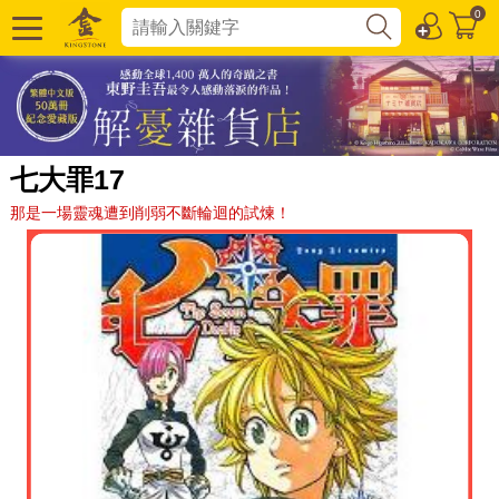
0
七大罪17
那是一場靈魂遭到削弱不斷輪迴的試煉！