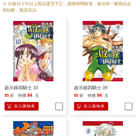
※ 出版日十年以上商品需另下訂，調貨時間較長，無法與一般商品合
併結帳，敬請見諒。
啟示錄四騎士 10
啟示錄四騎士 09
94
94
85
折
特價
元
85
折
特價
元
加入購物車
加入購物車