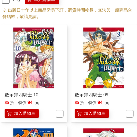
※ 出版日十年以上商品需另下訂，調貨時間較長，無法與一般商品合
併結帳，敬請見諒。
啟示錄四騎士 10
啟示錄四騎士 09
94
94
85
折
特價
元
85
折
特價
元
加入購物車
加入購物車