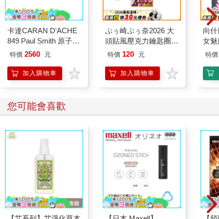
卡達CARAN D'ACHE
ぷぅ崎ぷぅ奈2026 大
向什
849 Paul Smith 原子筆
頭貼風壓克力鑰匙圈-
女魅
ED.5 條紋黑
Q版楓旗袍ver
2560
120
特價
元
特價
元
特價
加入購物車
加入購物車
您可能會喜歡
【艾系列】艾淨化草本
【日本 Maxell】
【預