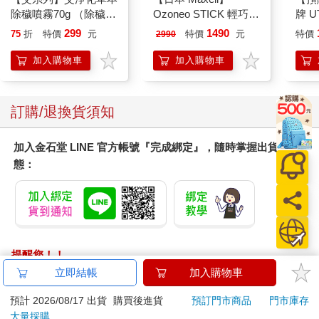
除穢噴霧70g （除穢/
Ozoneo STICK 輕巧型
牌 UT
平安/淨化/艾草/芙蓉/
除菌消臭器－垃圾箱用
SEL
299
1490
75
折
特價
元
特價
元
特價
2990
抹草） 此為單瓶賣場
MXAP－ARS51
充包
另有多瓶組優惠賣場
日文
加入購物車
加入購物車
訂購/退換貨須知
加入金石堂 LINE 官方帳號『完成綁定』，隨時掌握出貨動
態：
提醒您！！
金石堂及銀行均不會請您操作ATM! 如接獲電話要求您前往
立即結帳
加入購物車
ATM提款機，請不要聽從指示，以免受騙上當！
預計 2026/08/17 出貨
購買後進貨
預訂門市商品
門市庫存
退換貨須知：
大量採購