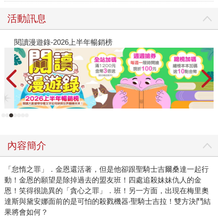
活動訊息
閱讀漫遊錄-2026上半年暢銷榜
2
內容簡介
「怠惰之罪」．金恩還活著，但是他卻跟聖騎士吉爾桑達一起行
動！金恩的願望是除掉過去的盟友班！四處追殺妹妹仇人的金
恩！笑得很詭異的「貪心之罪」．班！另一方面，出現在梅里奧
達斯與黛安娜面前的是可怕的殺戮機器‧聖騎士吉拉！雙方決鬥結
果將會如何？