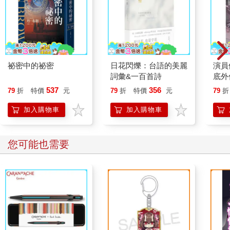
祕密中的祕密
日花閃爍：台語的美麗
演員
詞彙&一百首詩
底外
537
356
79
折
特價
元
79
折
特價
元
79
折
加入購物車
加入購物車
您可能也需要