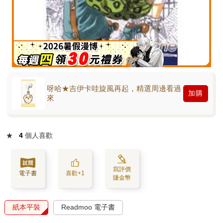
呀哈★吉伊卡哇旋風再起，精選周邊看過
加購
來
★
4
個人喜歡
寫評價
電子書
喜歡+1
賺金幣
紙本平裝
Readmoo 電子書