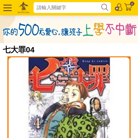
0
七大罪04