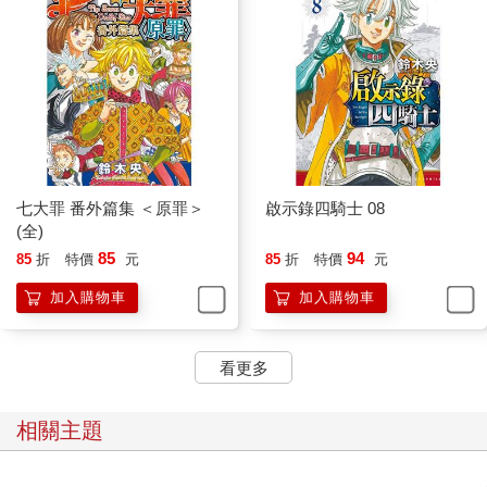
七大罪 番外篇集 ＜原罪＞
啟示錄四騎士 08
(全)
85
94
85
折
特價
元
85
折
特價
元
加入購物車
加入購物車
看更多
相關主題