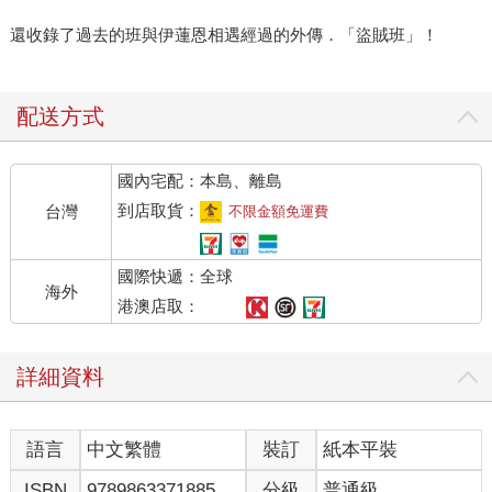
還收錄了過去的班與伊蓮恩相遇經過的外傳．「盜賊班」！
配送方式
國內宅配：本島、離島
到店取貨：
台灣
不限金額免運費
國際快遞：全球
海外
港澳店取：
詳細資料
語言
中文繁體
裝訂
紙本平裝
ISBN
9789863371885
分級
普通級