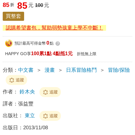
85
85
折
元
100
元
買整套
認購希望書包，幫助弱勢孩童上學不中斷！
0
預計最高可得金幣
點
?
100累1點 4點抵1元
HAPPY GO享
折抵無上限
分類：
中文書
＞
漫畫
＞
日系冒險格鬥
＞
冒險/探險
追蹤
作者：
鈴木央
追蹤
譯者：
張益豐
出版社：
東立
追蹤
出版日：
2013/11/08