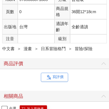
商品規
頁數
0
36開12*18cm
格
適讀年
出版地
台灣
全齡適讀
齡
注音
級別
中文書
＞
漫畫
＞
日系冒險格鬥
＞
冒險/探險
商品評價
寫評價
相關商品
全選
加入購物車