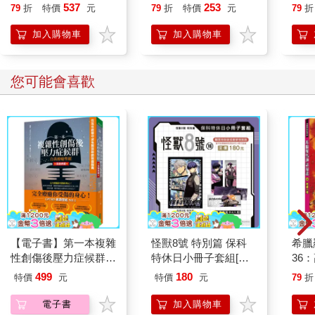
537
253
79
折
特價
元
79
折
特價
元
79
折
加入購物車
加入購物車
您可能會喜歡
【電子書】第一本複雜
怪獸8號 特別篇 保科
希臘
性創傷後壓力症候群自
特休日小冊子套組[限
36
我療癒聖經（長銷典
加購]
499
180
特價
元
特價
元
79
折
藏）
電子書
加入購物車