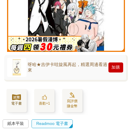
呀哈★吉伊卡哇旋風再起，精選周邊看過
加購
來
寫評價
電子書
喜歡+1
賺金幣
紙本平裝
Readmoo 電子書