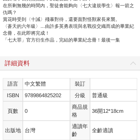
在所剩無幾的時間內，聖徒會能夠向〈七大違規學生〉報一箭之
仇嗎？
賞花時受到〈十誡〉殘暴對待，還要面對怪獸家長來襲。
〈蒼天的六年級〉…由許多英勇表現與名戰役交織而成的畢業紀
念冊，在此即將完成！
「七大罪」官方衍生作品，完結的畢業紀念冊！最後一集
詳細資料
語言
中文繁體
裝訂
ISBN
9789864825202
分級
普通級
商品規
頁數
0
36開12*18cm
格
適讀年
出版地
台灣
全齡適讀
齡