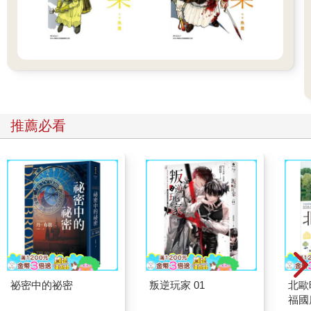
推薦必看
祕密中的祕密
叛逆玩家 01
北歐
福國