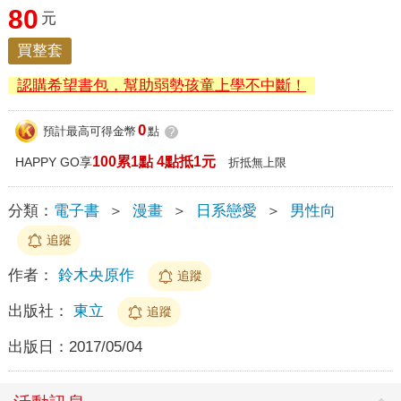
80
元
買整套
認購希望書包，幫助弱勢孩童上學不中斷！
0
預計最高可得金幣
點
?
100累1點 4點抵1元
HAPPY GO享
折抵無上限
分類：
電子書
＞
漫畫
＞
日系戀愛
＞
男性向
追蹤
作者：
鈴木央原作
追蹤
出版社：
東立
追蹤
出版日：
2017/05/04