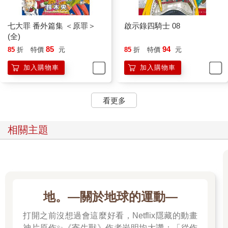
七大罪 番外篇集 ＜原罪＞
啟示錄四騎士 08
(全)
85
94
85
折
特價
元
85
折
特價
元
加入購物車
加入購物車
看更多
相關主題
地。—關於地球的運動—
打開之前沒想過會這麼好看，Netflix隱藏的動畫
神片原作✨《寄生獸》作者岩明均大讚：「從作