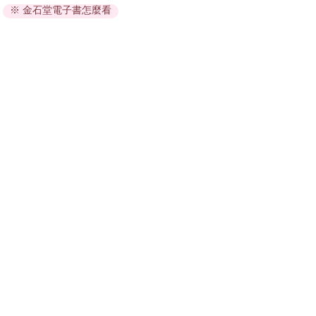
※ 金石堂電子書怎麼看
因版權保護，您在金石堂所購買的電子書僅能以金石堂專屬
的閱讀軟體開啟閱讀，無法以其他閱讀器或直接下載檔案。
依據「消費者保護法」第19條及行政院消費者保護處公告之
「通訊交易解除權合理例外情事適用準則」，非以有形媒介
提供之數位內容或一經提供即為完成之線上服務，經消費者
事先同意始提供。（如：電子書、電子雜誌、下載版軟體、
虛擬商品…等），
不受「網購服務需提供七日鑑賞期」的限
制
。為維護您的權益，建議您先使用「試閱」功能後再付款
購買。