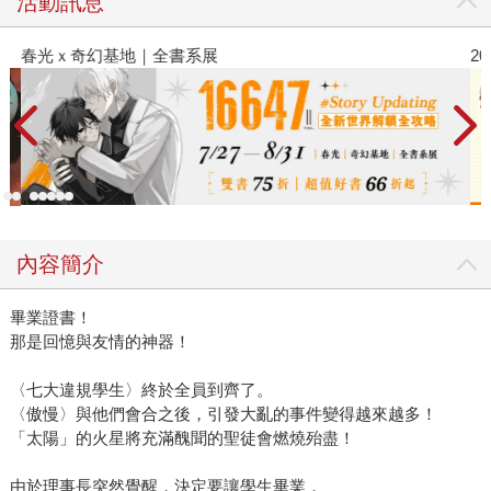
活動訊息
春光ｘ奇幻基地｜全書系展
2
內容簡介
畢業證書！
那是回憶與友情的神器！
〈七大違規學生〉終於全員到齊了。
〈傲慢〉與他們會合之後，引發大亂的事件變得越來越多！
「太陽」的火星將充滿醜聞的聖徒會燃燒殆盡！
由於理事長突然覺醒，決定要讓學生畢業，