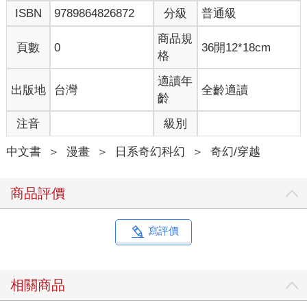
ISBN
9789864826872
分級
普通級
商品規
頁數
0
36開12*18cm
格
適讀年
出版地
台灣
全齡適讀
齡
注音
級別
中文書
＞
漫畫
＞
日系奇幻科幻
＞
奇幻/穿越
商品評價
寫評價
相關商品