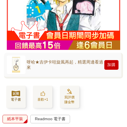
呀哈★吉伊卡哇旋風再起，精選周邊看過
加購
來
寫評價
電子書
喜歡+1
賺金幣
紙本平裝
Readmoo 電子書