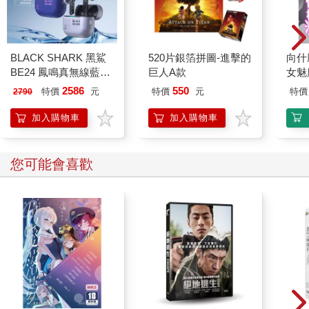
BLACK SHARK 黑鯊
520片銀箔拼圖-進擊的
向什
BE24 鳳鳴真無線藍牙
巨人A款
女魅
耳機 電競版
2586
550
特價
元
特價
元
特價
2790
加入購物車
加入購物車
您可能會喜歡