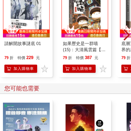
請解開故事謎底 01
如果歷史是一群喵
底層
(15)：大清風雲篇【萌
界的
貓漫畫學歷史】
229
387
79
折
特價
元
79
折
特價
元
79
折
加入購物車
加入購物車
您可能也需要