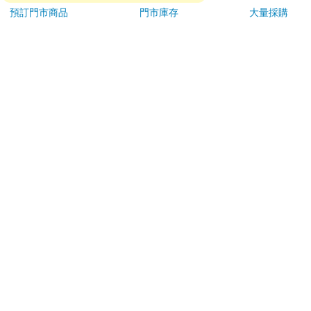
退換貨須知：
預訂門市商品
門市庫存
大量採購
**提醒您，鑑賞期不等於試用期，退回商品須為全新狀態**
依據「消費者保護法」第19條及行政院消費者保護處公告之
「通訊交易解除權合理例外情事適用準則」，以下商品購買
後，除商品本身有瑕疵外，將不提供7天的猶豫期：
易於腐敗、保存期限較短或解約時即將逾期。（如：生
鮮食品）
依消費者要求所為之客製化給付。（客製化商品）
報紙、期刊或雜誌。（含MOOK、外文雜誌）
經消費者拆封之影音商品或電腦軟體。
非以有形媒介提供之數位內容或一經提供即為完成之線
上服務，經消費者事先同意始提供。（如：電子書、電
子雜誌、下載版軟體、虛擬商品…等）
已拆封之個人衛生用品。（如：內衣褲、刮鬍刀、除毛
刀…等）
若非上列種類商品，均享有到貨7天的猶豫期（含例假
日）。
辦理退換貨時，商品（組合商品恕無法接受單獨退貨）必須