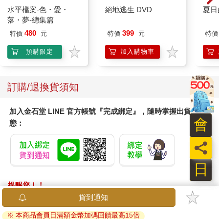
水平檔案-色・愛・
絕地逃生 DVD
夏日
落・夢-總集篇
480
399
特價
元
特價
元
特價
預購限定
加入購物車
訂購/退換貨須知
加入金石堂 LINE 官方帳號『完成綁定』，隨時掌握出貨動
會
態：
員
日
提醒您！！
金石堂及銀行均不會請您操作ATM! 如接獲電話要求您前往
貨到通知
ATM提款機，請不要聽從指示，以免受騙上當！
※ 本商品會員日滿額金幣加碼回饋最高15倍