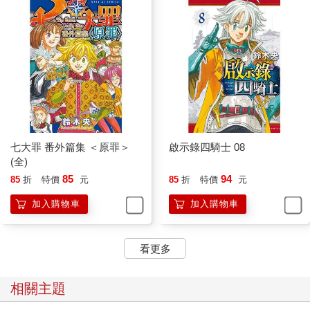
七大罪 番外篇集 ＜原罪＞
啟示錄四騎士 08
(全)
85
94
85
折
特價
元
85
折
特價
元
加入購物車
加入購物車
看更多
相關主題