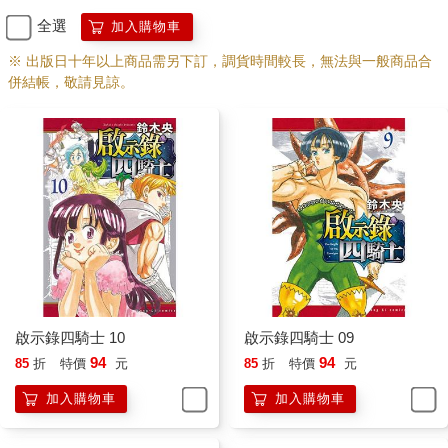
全選
加入購物車
※ 出版日十年以上商品需另下訂，調貨時間較長，無法與一般商品合
併結帳，敬請見諒。
啟示錄四騎士 10
啟示錄四騎士 09
94
94
85
折
特價
元
85
折
特價
元
加入購物車
加入購物車