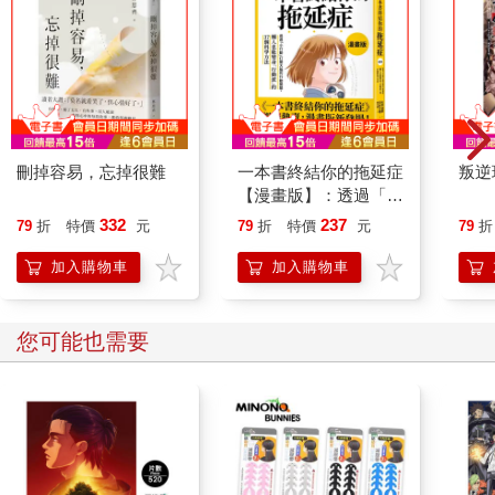
刪掉容易，忘掉很難
一本書終結你的拖延症
叛逆
【漫畫版】：透過「小
行動」打開大腦的行動
332
237
79
折
特價
元
79
折
特價
元
79
折
開關，懶人也能變身
「行動派」的37個科
加入購物車
加入購物車
學方法
您可能也需要