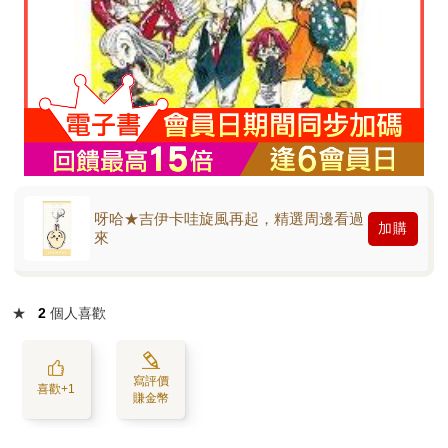
呀哈★吉伊卡哇旋風再起，精選周邊看過
加購
來
★
2
個人喜歡
寫評價
喜歡+1
賺金幣