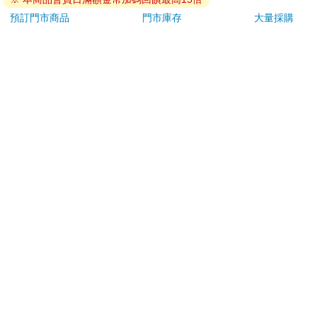
退換貨須知：
預訂門市商品
門市庫存
大量採購
**提醒您，鑑賞期不等於試用期，退回商品須為全新狀態**
依據「消費者保護法」第19條及行政院消費者保護處公告之
「通訊交易解除權合理例外情事適用準則」，以下商品購買
後，除商品本身有瑕疵外，將不提供7天的猶豫期：
易於腐敗、保存期限較短或解約時即將逾期。（如：生
鮮食品）
依消費者要求所為之客製化給付。（客製化商品）
報紙、期刊或雜誌。（含MOOK、外文雜誌）
經消費者拆封之影音商品或電腦軟體。
非以有形媒介提供之數位內容或一經提供即為完成之線
上服務，經消費者事先同意始提供。（如：電子書、電
子雜誌、下載版軟體、虛擬商品…等）
已拆封之個人衛生用品。（如：內衣褲、刮鬍刀、除毛
刀…等）
若非上列種類商品，均享有到貨7天的猶豫期（含例假
日）。
辦理退換貨時，商品（組合商品恕無法接受單獨退貨）必須