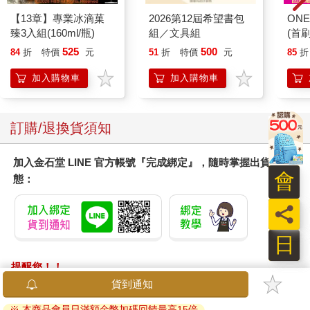
【13章】專業冰滴菓
2026第12屆希望書包
ONE
臻3入組(160ml/瓶)
組／文具組
(首刷
525
500
84
折
特價
元
51
折
特價
元
85
折
加入購物車
加入購物車
訂購/退換貨須知
加入金石堂 LINE 官方帳號『完成綁定』，隨時掌握出貨動
會
態：
員
日
提醒您！！
金石堂及銀行均不會請您操作ATM! 如接獲電話要求您前往
貨到通知
ATM提款機，請不要聽從指示，以免受騙上當！
※ 本商品會員日滿額金幣加碼回饋最高15倍