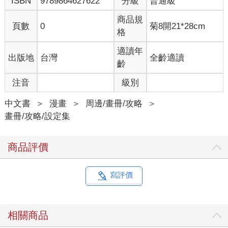
ISBN
9789864627622
分級
普通級
商品規
頁數
0
菊8開21*28cm
格
適讀年
出版地
台灣
全齡適讀
齡
注音
級別
中文書
＞
漫畫
＞
周邊/畫冊/攻略
＞
畫冊/攻略/設定集
商品評價
寫評價
相關商品