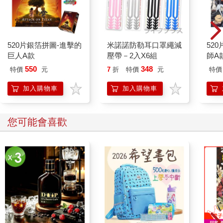
520片銀箔拼圖-進擊的
米諾諾防勒耳口罩繩減
52
巨人A款
壓帶－2入X6組
師A款
550
348
特價
元
7
折
特價
元
特價
加入購物車
加入購物車
您可能會喜歡