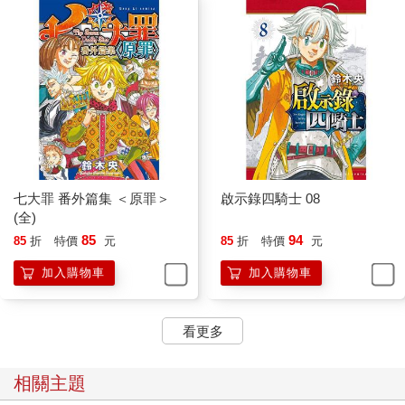
七大罪 番外篇集 ＜原罪＞
啟示錄四騎士 08
(全)
85
94
85
折
特價
元
85
折
特價
元
加入購物車
加入購物車
看更多
相關主題