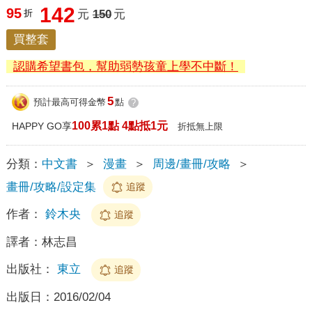
142
95
折
元
150
元
買整套
認購希望書包，幫助弱勢孩童上學不中斷！
5
預計最高可得金幣
點
?
100累1點 4點抵1元
HAPPY GO享
折抵無上限
分類：
中文書
＞
漫畫
＞
周邊/畫冊/攻略
＞
畫冊/攻略/設定集
追蹤
作者：
鈴木央
追蹤
譯者：
林志昌
出版社：
東立
追蹤
出版日：
2016/02/04