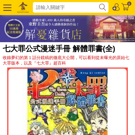
0
七大罪公式漫迷手冊 解體罪書(全)
收錄夢幻的第１話分鏡稿的徹底大公開，可以看到從未曝光的原始七
大罪版本，以及『七大罪』超百科