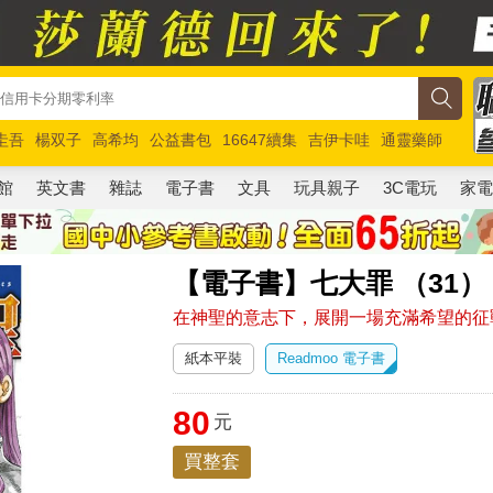
圭吾
楊双子
高希均
公益書包
16647續集
吉伊卡哇
通靈藥師
路邊攤新作
馬斯克
玩具總動員5
超慢跑
館
英文書
雜誌
電子書
文具
玩具親子
3C電玩
家
【電子書】七大罪 （31）
在神聖的意志下，展開一場充滿希望的征
紙本平裝
Readmoo 電子書
80
元
買整套