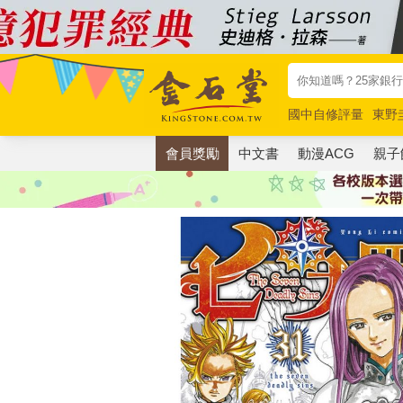
國中自修評量
東野
唯紅花綻放
奧德賽
會員獎勵
中文書
動漫ACG
親子