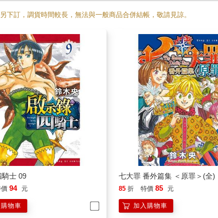
需另下訂，調貨時間較長，無法與一般商品合併結帳，敬請見諒。
騎士 09
七大罪 番外篇集 ＜原罪＞(全)
94
85
特價
元
85
折
特價
元
入購物車
加入購物車