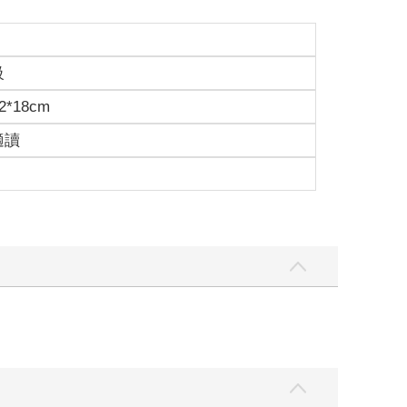
級
2*18cm
適讀