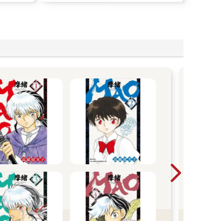
尖
漫
青春