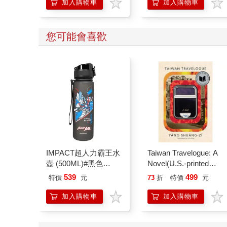
加入購物車
加入購物車
您可能會喜歡
IMPACT超人力霸王水
Taiwan Travelogue: A
壺 (500ML)#黑色
Novel(U.S.-printed
IMUTB01BK
edition)
539
499
特價
元
73
折
特價
元
加入購物車
加入購物車