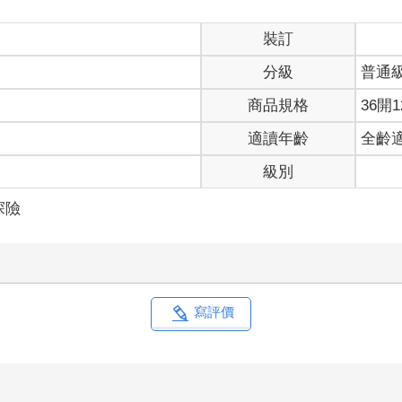
裝訂
分級
普通
商品規格
36開1
適讀年齡
全齡
級別
探險
寫評價