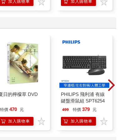
「行動派」的37個科
加入購物車
加入購物車
加
學方法
夏日的檸檬草 DVD
PHILIPS 飛利浦 有線
【電子
鍵盤滑鼠組 SPT6254
店
470
379
25
特價
元
特價
元
特價
499
加入購物車
加入購物車