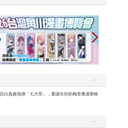
攻殼機動隊 (199
莎白負責指揮「七大罪」，要讓失控的梅里奧達斯恢