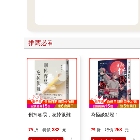
推薦必看
刪掉容易，忘掉很難
為怪談點燈 1
332
253
79
折
特價
元
79
折
特價
元