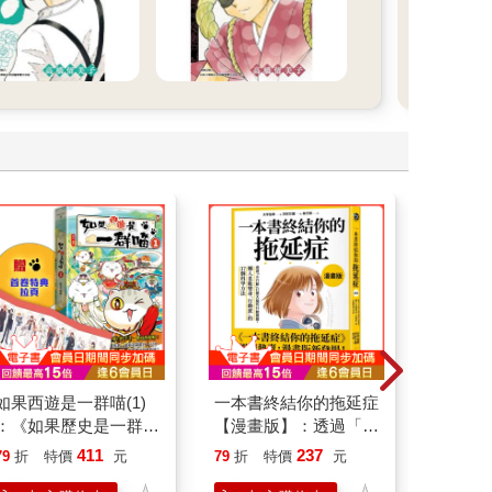
如果西遊是一群喵(1)
一本書終結你的拖延症
叛逆玩家
：《如果歷史是一群
【漫畫版】：透過「小
喵》作者最新力作，附
行動」打開大腦的行動
411
237
79
折
特價
元
79
折
特價
元
79
折
【首卷特典】拉頁
開關，懶人也能變身