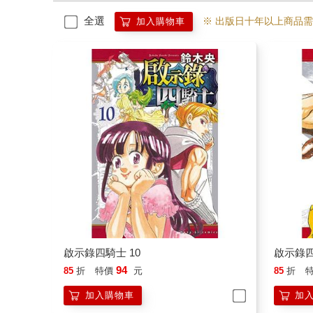
全選
※ 出版日十年以上商品
加入購物車
啟示錄四騎士 10
啟示錄四
94
85
折
特價
元
85
折
加入購物車
加