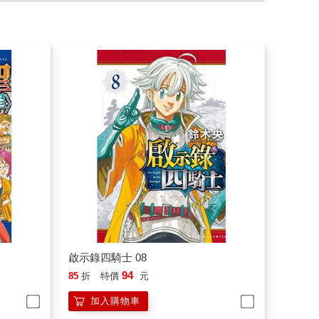
啟示錄四騎士 08
94
85
折
特價
元
加入購物車