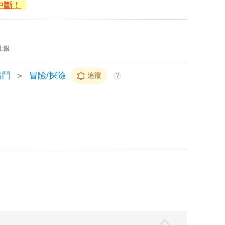
中斷！
上限
格鬥
＞
冒險/探險
追蹤
?