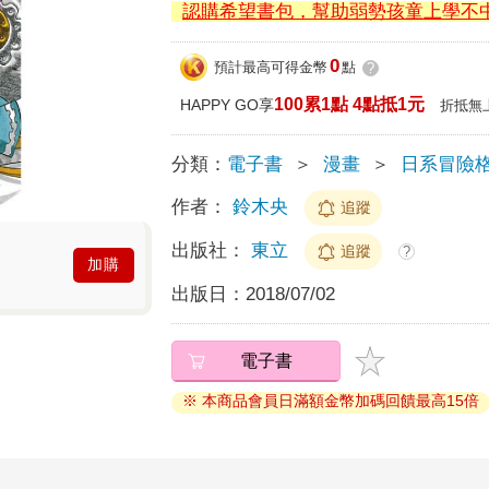
認購希望書包，幫助弱勢孩童上學不
0
預計最高可得金幣
點
?
100累1點 4點抵1元
HAPPY GO享
折抵無
分類：
電子書
＞
漫畫
＞
日系冒險
作者：
鈴木央
追蹤
出版社：
東立
追蹤
?
加購
出版日：
2018/07/02
電子書
※ 本商品會員日滿額金幣加碼回饋最高15倍