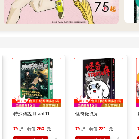
特殊傳說Ⅲ vol.11
怪奇微微疼
253
221
79
折
特價
元
79
折
特價
元