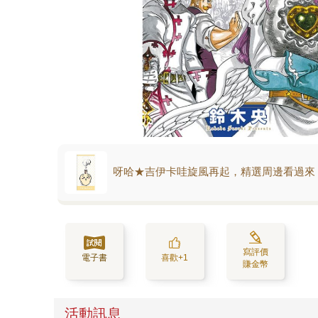
呀哈★吉伊卡哇旋風再起，精選周邊看過來
寫評價
電子書
喜歡+1
賺金幣
活動訊息