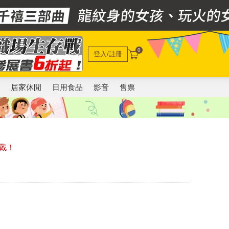
0
登入/註冊
電
居家休閒
日用食品
影音
售票
戰！