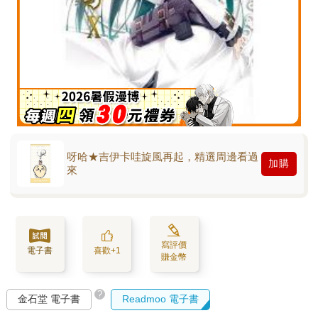
呀哈★吉伊卡哇旋風再起，精選周邊看過
加購
來
寫評價
電子書
喜歡+1
賺金幣
?
金石堂 電子書
Readmoo 電子書