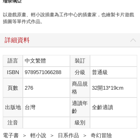
瑠奈璃亞
以遊戲原畫、輕小說插畫為工作中心的插畫家，也繪製卡片遊戲
插圖等單件式作品。
詳細資料
語言
中文繁體
裝訂
ISBN
9789571066288
分級
普通級
商品規
頁數
276
32開13*19cm
格
適讀年
出版地
台灣
全齡適讀
齡
注音
級別
電子書
＞
輕小說
＞
日系作品
＞
奇幻冒險