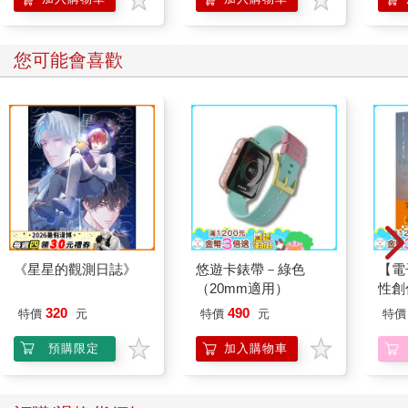
您可能會喜歡
《星星的觀測日誌》
悠遊卡錶帶－綠色
【電
（20mm適用）
性創
我療
320
490
特價
元
特價
元
特價
藏）
預購限定
加入購物車