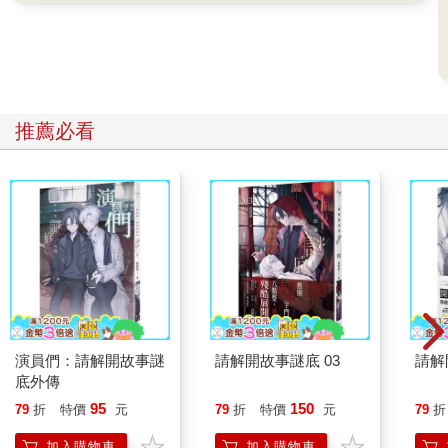
推薦必看
演員們：請解開故事謎
請解開故事謎底 03
請解
底外傳
95
150
79
折
特價
元
79
折
特價
元
79
折
加入購物車
加入購物車