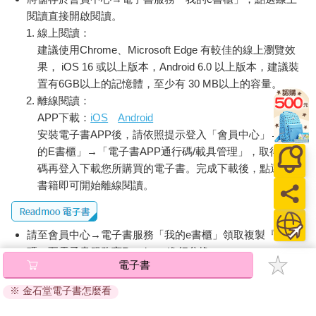
閱讀直接開啟閱讀。
線上閱讀：
建議使用Chrome、Microsoft Edge 有較佳的線上瀏覽效
果， iOS 16 或以上版本，Android 6.0 以上版本，建議裝
置有6GB以上的記憶體，至少有 30 MB以上的容量。
離線閱讀：
APP下載：
iOS
Android
安裝電子書APP後，請依照提示登入「會員中心」→「我
的E書櫃」→「電子書APP通行碼/載具管理」，取得通行
碼再登入下載您所購買的電子書。完成下載後，點選任一
書籍即可開始離線閱讀。
請至會員中心→電子書服務「我的e書櫃」領取複製『兌換
碼』至電子書服務商Readmoo進行兌換。
電子書
退換貨須知：
※ 金石堂電子書怎麼看
因版權保護，您在金石堂所購買的電子書僅能以金石堂專屬
的閱讀軟體開啟閱讀，無法以其他閱讀器或直接下載檔案。