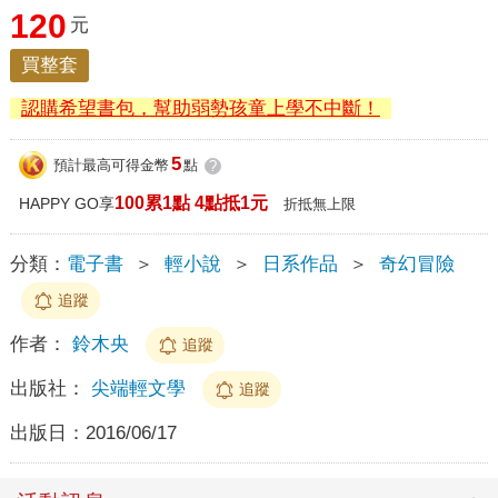
120
元
買整套
認購希望書包，幫助弱勢孩童上學不中斷！
5
預計最高可得金幣
點
?
100累1點 4點抵1元
HAPPY GO享
折抵無上限
分類：
電子書
＞
輕小說
＞
日系作品
＞
奇幻冒險
追蹤
作者：
鈴木央
追蹤
出版社：
尖端輕文學
追蹤
出版日：
2016/06/17