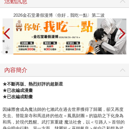
活動訊息
2026金石堂暑假漫博〈你好，我吃一點〉第二波
金
內容簡介
★
不斷再版、熱烈好評的超新星
★已改編成漫畫
★已改編成動畫
因緣際會成為魔法師的七瀨武在過去世界獲得了歸屬，卻又再度
失去。替龍泉寺和馬送終的他在＜鳳凰財團＞的協助之下化身為
和馬，於現代甦醒。武打算重建 魔法社會，以＜引路人＞首領的
身分暗中行動。另一方面，隸屬於＜巫師氣息＞的自己和想為武