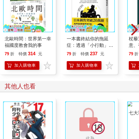
北歐時間：世界第一幸
一本書終結你的拖延
杖藜
福國度教會我的事
症：透過「小行動」打
意、
開大腦的行動開關，懶
恭談
314
237
79
折
特價
元
79
折
特價
元
79
折
人也能變身「行動派」
想
的37個科學方法
加入購物車
加入購物車
其他人也看