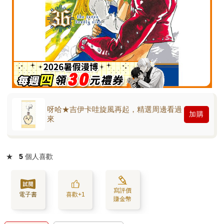
呀哈★吉伊卡哇旋風再起，精選周邊看過
加購
來
★
5
個人喜歡
寫評價
電子書
喜歡+1
賺金幣