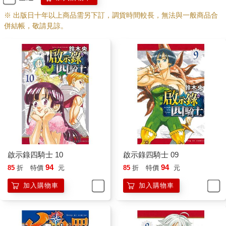
※ 出版日十年以上商品需另下訂，調貨時間較長，無法與一般商品合
併結帳，敬請見諒。
啟示錄四騎士 10
啟示錄四騎士 09
94
94
85
折
特價
元
85
折
特價
元
加入購物車
加入購物車