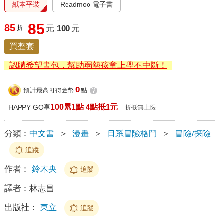
紙本平裝
Readmoo 電子書
85
85
折
元
100
元
買整套
認購希望書包，幫助弱勢孩童上學不中斷！
0
預計最高可得金幣
點
?
100累1點 4點抵1元
HAPPY GO享
折抵無上限
分類：
中文書
＞
漫畫
＞
日系冒險格鬥
＞
冒險/探險
追蹤
作者：
鈴木央
追蹤
譯者：
林志昌
出版社：
東立
追蹤