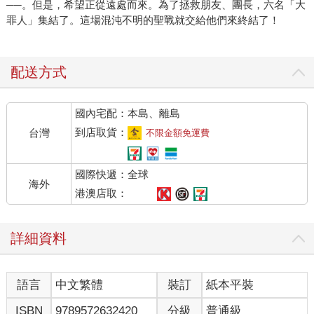
──。但是，希望正從遠處而來。為了拯救朋友、團長，六名「大
罪人」集結了。這場混沌不明的聖戰就交給他們來終結了！
配送方式
國內宅配：本島、離島
到店取貨：
台灣
不限金額免運費
國際快遞：全球
海外
港澳店取：
詳細資料
語言
中文繁體
裝訂
紙本平裝
ISBN
9789572632420
分級
普通級