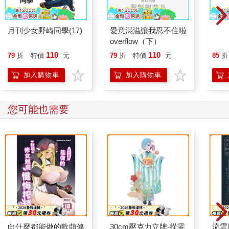
月刊少女野崎同學(17)
愛意滿溢讓我忍不住啦
七大
overflow（下）
110
110
79
折
特價
元
79
折
特價
元
85
折
加入購物車
加入購物車
您可能也需要
向什麼都能做的軟萌修
30cm壓克力立牌-從零
流雲