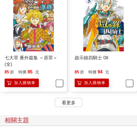
七大罪 番外篇集 ＜原罪＞
啟示錄四騎士 08
(全)
85
94
85
折
特價
元
85
折
特價
元
加入購物車
加入購物車
看更多
相關主題