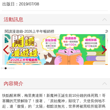
出版日：
2019/07/08
活動訊息
閱讀漫遊錄-2026上半年暢銷榜
2
內容簡介
快點醒來啊，梅里奧達斯！新魔神王誕生前10分鐘的殊死戰！哥
塞爾的咒禁解除了！接著，「原始魔神」顯現了。天使長倒地不
起，連「傲慢」的「太陽」都黯淡無光，世界將被黑暗所籠罩嗎