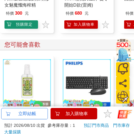
女魅魔懺悔榨精
開始D款(雷姆)
300
680
特價
元
特價
元
特價
預購限定
加入購物車
您可能會喜歡
【艾系列】艾淨化草本
PHILIPS 飛利浦 有線
吉伊
立即結帳
加入購物車
除穢噴霧70g （除穢/
鍵盤滑鼠組 SPT6254
黃
預計 2026/08/10 出貨
參考庫存量：1
預訂門市商品
門市庫存
平安/淨化/艾草/芙蓉/
299
379
75
折
特價
元
特價
元
95
折
499
抹草） 此為單瓶賣場
大量採購