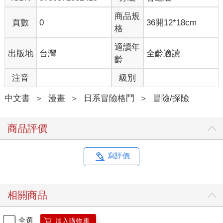
商品規
頁數
0
36開12*18cm
格
適讀年
出版地
台灣
全齡適讀
齡
注音
級別
中文書
＞
漫畫
＞
日系冒險格鬥
＞
冒險/探險
商品評價
寫評價
相關商品
全選
加入購物車