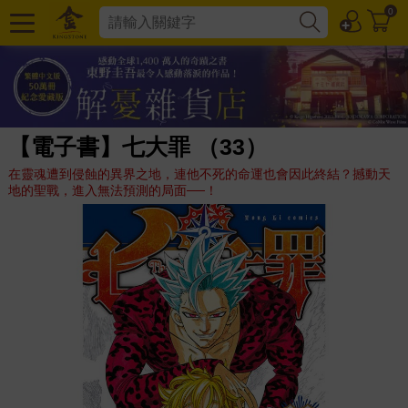
0
【電子書】七大罪 （33）
在靈魂遭到侵蝕的異界之地，連他不死的命運也會因此終結？撼動天
地的聖戰，進入無法預測的局面──！