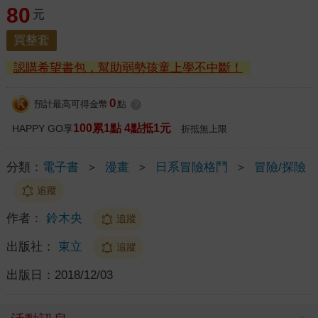
80
元
買整套
認購希望書包，幫助弱勢孩童上學不中斷！
0
預計最高可得金幣
點
?
100累1點 4點抵1元
HAPPY GO享
折抵無上限
分類：
電子書
＞
漫畫
＞
日系冒險格鬥
＞
冒險/探險
追蹤
作者：
鈴木央
追蹤
出版社：
東立
追蹤
出版日：
2018/12/03