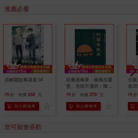
推薦必看
請解開故事謎底 04
杖藜過橋東：柳風生暖
廿載
意、杏雨不濕衣；陳亮
道2
恭談以心轉境的適齡漫
150
379
79
折
特價
元
79
折
特價
元
79
折
想
加入購物車
加入購物車
您可能會喜歡