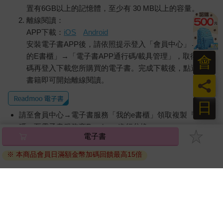
置有6GB以上的記憶體，至少有 30 MB以上的容量。
離線閱讀：
APP下載：
iOS
Android
安裝電子書APP後，請依照提示登入「會員中心」→「我
的E書櫃」→「電子書APP通行碼/載具管理」，取得通行
會
碼再登入下載您所購買的電子書。完成下載後，點選任一
書籍即可開始離線閱讀。
員
日
請至會員中心→電子書服務「我的e書櫃」領取複製『兌換
碼』至電子書服務商Readmoo進行兌換。
電子書
退換貨須知：
※ 本商品會員日滿額金幣加碼回饋最高15倍
因版權保護，您在金石堂所購買的電子書僅能以金石堂專屬
的閱讀軟體開啟閱讀，無法以其他閱讀器或直接下載檔案。
依據「消費者保護法」第19條及行政院消費者保護處公告之
「通訊交易解除權合理例外情事適用準則」，非以有形媒介
提供之數位內容或一經提供即為完成之線上服務，經消費者
事先同意始提供。（如：電子書、電子雜誌、下載版軟體、