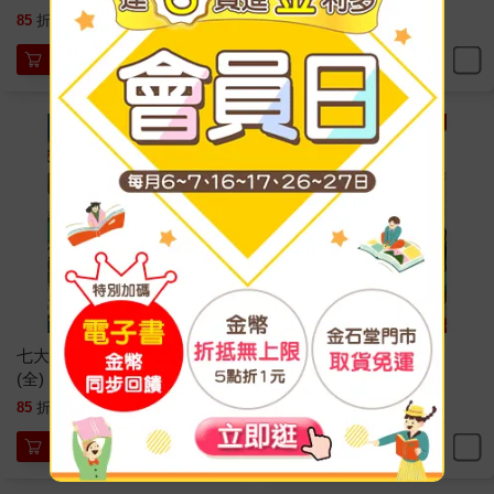
94
94
85
折
特價
元
85
折
特價
元
加入購物車
加入購物車
七大罪 番外篇集 ＜原罪＞
啟示錄四騎士 08
(全)
85
94
85
折
特價
元
85
折
特價
元
加入購物車
加入購物車