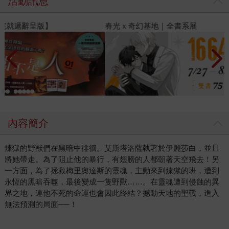
活動訊息
春光ｘ奇幻基地｜全書系展
2
內容簡介
煉獄的野獸們在黑暗中徘徊。艾斯塔洛薩執著於伊麗莎白，並且
將她帶走。為了阻止他的暴行，有翅膀的人都朝著天空飛去！另
一方面，為了拯救梅里奧達斯的靈魂，主動來到煉獄的班，遭到
永恆的黑暗吞噬，最後變成一隻野獸……。在靈魂遭到侵蝕的異
界之地，連他不死的命運也會因此終結？撼動天地的聖戰，進入
無法預測的局面──！