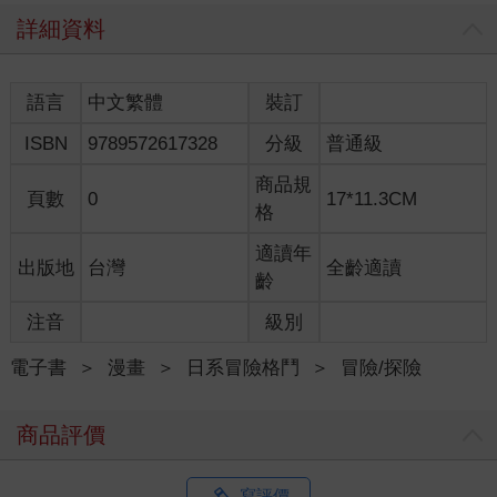
詳細資料
語言
中文繁體
裝訂
ISBN
9789572617328
分級
普通級
商品規
頁數
0
17*11.3CM
格
適讀年
出版地
台灣
全齡適讀
齡
注音
級別
電子書
＞
漫畫
＞
日系冒險格鬥
＞
冒險/探險
商品評價
寫評價