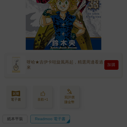
呀哈★吉伊卡哇旋風再起，精選周邊看過
加購
來
寫評價
電子書
喜歡+1
賺金幣
紙本平裝
Readmoo 電子書