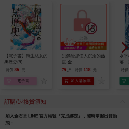
【電子書】轉生惡女的
別觸碰那使人沉淪的熱
水平
黑歷史(9)
度-全
落・
85
118
特價
元
79
折
特價
元
特價
電子書
加入購物車
訂購/退換貨須知
加入金石堂 LINE 官方帳號『完成綁定』，隨時掌握出貨動
態：