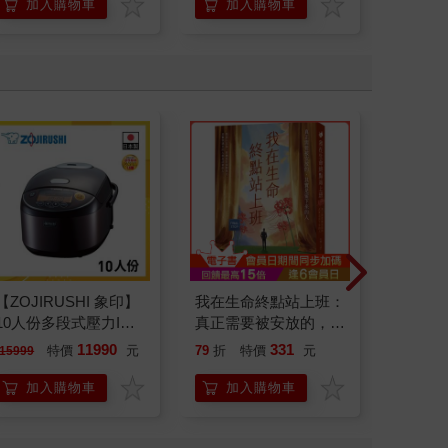
加入購物車
加入購物車
加
【ZOJIRUSHI 象印】
我在生命終點站上班：
PHILI
10人份多段式壓力IH
真正需要被安放的，其
鍵盤滑鼠
微電腦電子鍋(NP-
實是留下來的人
11990
331
特價
元
79
折
特價
元
特
15999
499
ZAF18)
加入購物車
加入購物車
加