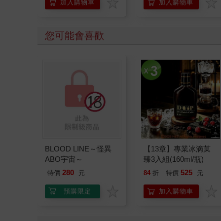
加入購物車
加入購物車
您可能會喜歡
BLOOD LINE～怪異
【13章】專業冰滴菓
ABO宇宙～
臻3入組(160ml/瓶)
280
525
特價
元
84
折
特價
元
預購限定
加入購物車