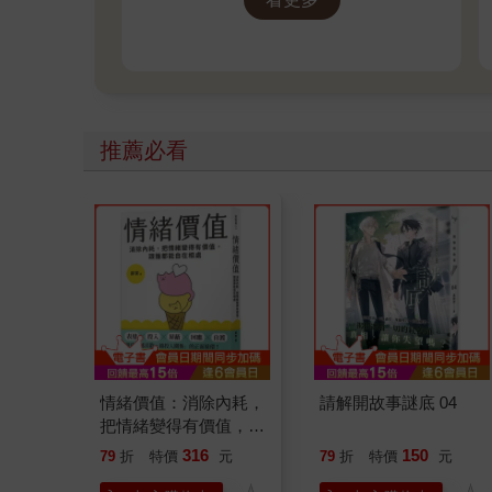
始…
推薦必看
情緒價值：消除內耗，
請解開故事謎底 04
把情緒變得有價值，跟
誰都能自在相處
316
150
79
折
特價
元
79
折
特價
元