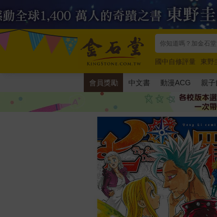
國中自修評量
東野
唯紅花綻放
奧德賽
會員獎勵
中文書
動漫ACG
親子