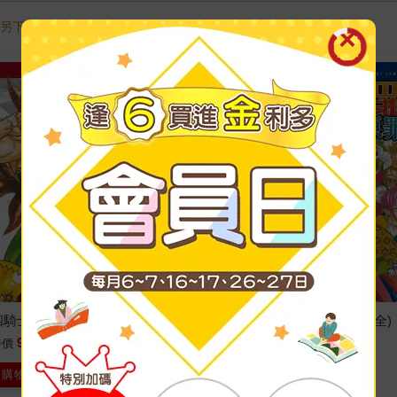
需另下訂，調貨時間較長，無法與一般商品合併結帳，敬請見諒。
騎士 09
七大罪 番外篇集 ＜原罪＞(全)
94
85
特價
元
85
折
特價
元
入購物車
加入購物車