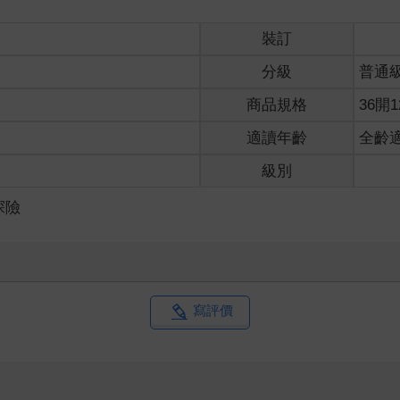
裝訂
分級
普通
商品規格
36開1
適讀年齡
全齡
級別
探險
寫評價