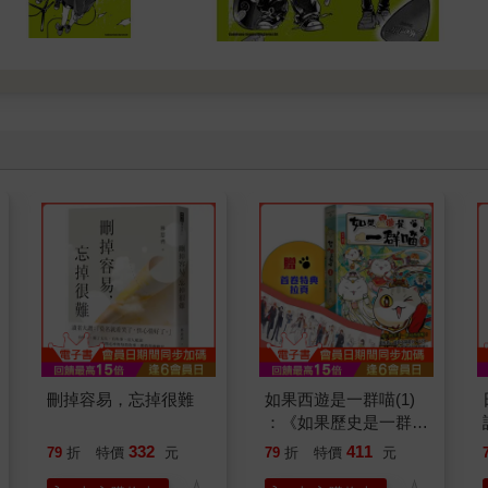
刪掉容易，忘掉很難
如果西遊是一群喵(1)
：《如果歷史是一群
喵》作者最新力作，附
332
411
79
折
特價
元
79
折
特價
元
【首卷特典】拉頁