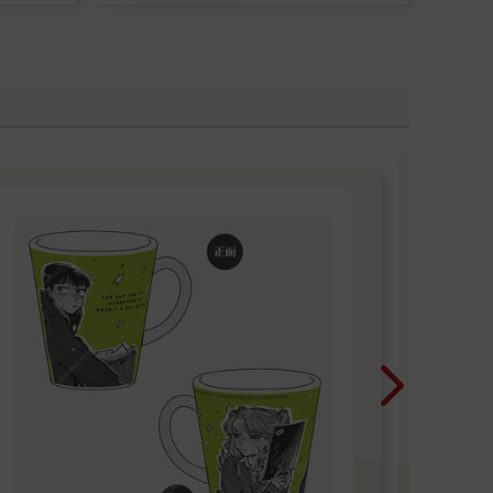
讀
紳士
畫、
育-
催眠
死去