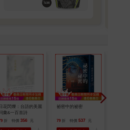
選，
你的
日花閃爍：台語的美麗
祕密中的祕密
臺灣漫
詞彙&一百首詩
356
537
79
折
特價
元
79
折
特價
元
79
折