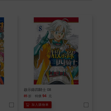
啟示錄四騎士 08
94
85
折
特價
元
加入購物車