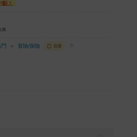
中斷！
上限
格鬥
＞
冒險/探險
追蹤
?