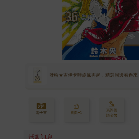
呀哈★吉伊卡哇旋風再起，精選周邊看過來
寫評價
電子書
喜歡+1
賺金幣
活動訊息