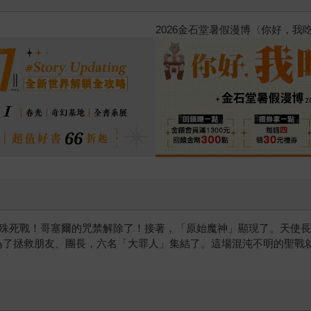
金石堂2026海外優惠：電子書
的殊死戰！哥塞爾的咒禁解除了！接著，「原始魔神」顯現了。天使
為了拯救朋友、團長，六名「大罪人」集結了。這場混沌不明的聖戰