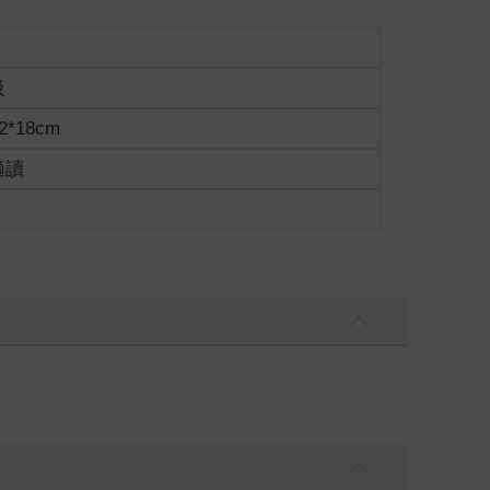
級
2*18cm
適讀