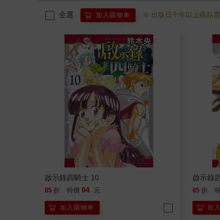
全選
※ 出版日十年以上商品
加入購物車
啟示錄四騎士 10
啟示錄四
94
85
折
特價
元
85
折
加入購物車
加