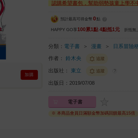
認購希望書包，幫助弱勢孩童上學不
0
預計最高可得金幣
點
?
100累1點 4點抵1元
HAPPY GO享
折抵無
分類：
電子書
＞
漫畫
＞
日系冒險
作者：
鈴木央
追蹤
出版社：
東立
追蹤
?
加購
出版日：
2019/07/08
電子書
※ 本商品會員日滿額金幣加碼回饋最高15倍