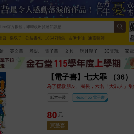
圭吾
楊双子
公益書包
16647續集
吉伊卡哇
通靈藥師
路邊攤新作
馬斯克
玩具總動員5
超慢跑
館
英文書
雜誌
電子書
文具
玩具親子
3C電玩
家
【電子書】七大罪 （36）
為了拯救朋友、團長，六名「大罪人」集
紙本平裝
Readmoo 電子書
80
元
買整套