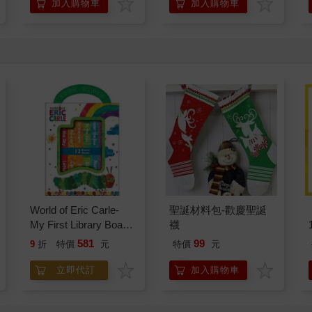
加入購物車
加入購物車
World of Eric Carle-
聖誕材料包-歡慶聖誕
My First Library Board
襪
Book Block Set
581
99
9
折
特價
元
特價
元
立即代訂
加入購物車