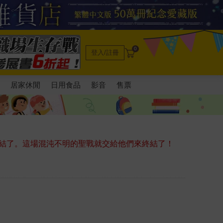
0
登入/註冊
電
居家休閒
日用食品
影音
售票
結了。這場混沌不明的聖戰就交給他們來終結了！