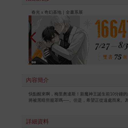
2026金石堂暑假漫博〈你好，我吃一點〉第二波
內容簡介
快點醒來啊，梅里奧達斯！新魔神王誕生前10分鐘
將被黑暗所籠罩嗎──。但是，希望正從遠處而來。
詳細資料