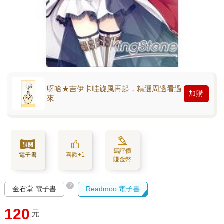
呀哈★吉伊卡哇旋風再起，精選周邊看過
加購
來
寫評價
電子書
喜歡+1
賺金幣
?
金石堂 電子書
Readmoo 電子書
120
元