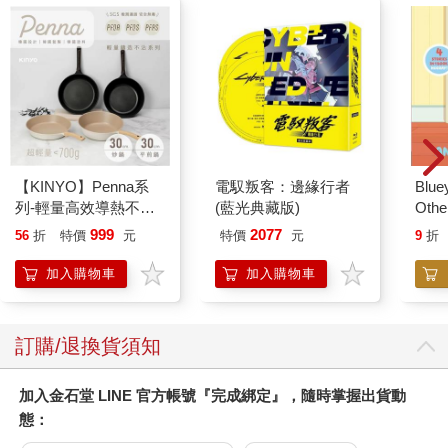
【KINYO】Penna系
電馭叛客：邊緣行者
Blue
列-輕量高效導熱不沾
(藍光典藏版)
Other
平煎鍋30cm
Stori
999
2077
56
折
特價
元
特價
元
9
折
Hoor
加入購物車
加入購物車
訂購/退換貨須知
加入金石堂 LINE 官方帳號『完成綁定』，隨時掌握出貨動
態：