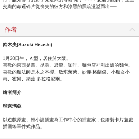
交織的命運碎片從喪失的彼方和漆黑的黑暗湓溢而出──
作者
鈴木央(Suzuki Hisashi)
1月30日生，Ａ型，居住於大阪。
喜歡的東西是書、昆蟲、恐龍、咖啡、麵包店裡剛出爐的麵包。
喜歡的魔法師是木之本櫻、敏琪茉茉、妙麗‧格蘭傑、小魔女小
惠、霍爾、納茲‧多拉格尼爾。
繪者簡介
瑠奈璃亞
以遊戲原畫、輕小說插畫為工作中心的插畫家，也繪製卡片遊戲
插圖等單件式作品。