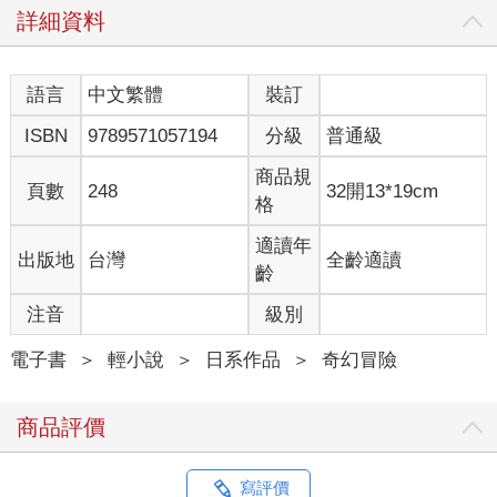
詳細資料
語言
中文繁體
裝訂
ISBN
9789571057194
分級
普通級
商品規
頁數
248
32開13*19cm
格
適讀年
出版地
台灣
全齡適讀
齡
注音
級別
電子書
＞
輕小說
＞
日系作品
＞
奇幻冒險
商品評價
寫評價