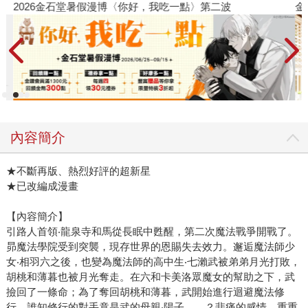
2026金石堂暑假漫博〈你好，我吃一點〉第二波
金
內容簡介
★不斷再版、熱烈好評的超新星
★已改編成漫畫
【內容簡介】
引路人首領‧龍泉寺和馬從長眠中甦醒，第二次魔法戰爭開戰了。
昴魔法學院受到突襲，現存世界的恩賜失去效力。邂逅魔法師少
女‧相羽六之後，也變為魔法師的高中生‧七瀨武被弟弟月光打敗，
胡桃和薄暮也被月光奪走。在六和卡美洛眾魔女的幫助之下，武
撿回了一條命；為了奪回胡桃和薄暮，武開始進行迴避魔法修
行，誰知修行的對手竟是武的母親‧陽子……？悲痛的感情，重重