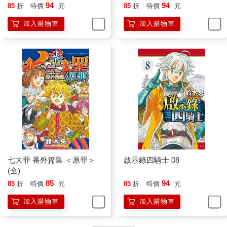
94
94
85
折
特價
元
85
折
特價
元
加入購物車
加入購物車
七大罪 番外篇集 ＜原罪＞
啟示錄四騎士 08
(全)
85
94
85
折
特價
元
85
折
特價
元
加入購物車
加入購物車