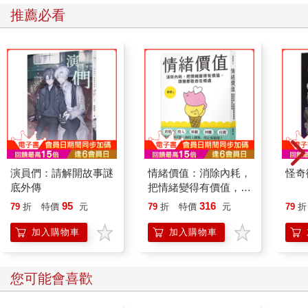
推薦必看
演員們：請解開故事謎
情緒價值：消除內耗，
怪奇
底外傳
把情緒變得有價值，跟
誰都能自在相處
95
316
79
折
特價
元
79
折
特價
元
79
折
加入購物車
加入購物車
您可能會喜歡