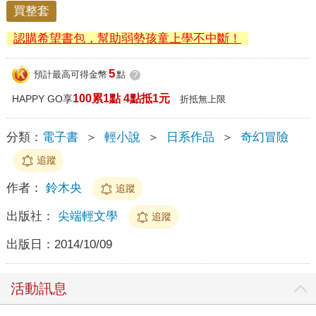
買整套
認購希望書包，幫助弱勢孩童上學不中斷！
5
預計最高可得金幣
點
?
100累1點 4點抵1元
HAPPY GO享
折抵無上限
分類：
電子書
＞
輕小說
＞
日系作品
＞
奇幻冒險
追蹤
作者：
鈴木央
追蹤
出版社：
尖端輕文學
追蹤
出版日：
2014/10/09
活動訊息