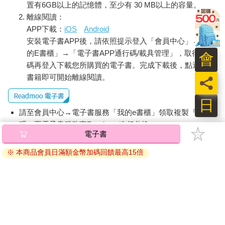
置有6GB以上的記憶體，至少有 30 MB以上的容量。
離線閱讀：
APP下載：
iOS
Android
安裝電子書APP後，請依照提示登入「會員中心」→「我
的E書櫃」→「電子書APP通行碼/載具管理」，取得通行
會
碼再登入下載您所購買的電子書。完成下載後，點選任一
書籍即可開始離線閱讀。
員
日
請至會員中心→電子書服務「我的e書櫃」領取複製『兌換
碼』至電子書服務商Readmoo進行兌換。
電子書
退換貨須知：
※ 本商品會員日滿額金幣加碼回饋最高15倍
因版權保護，您在金石堂所購買的電子書僅能以金石堂專屬
的閱讀軟體開啟閱讀，無法以其他閱讀器或直接下載檔案。
依據「消費者保護法」第19條及行政院消費者保護處公告之
「通訊交易解除權合理例外情事適用準則」，非以有形媒介
提供之數位內容或一經提供即為完成之線上服務，經消費者
事先同意始提供。（如：電子書、電子雜誌、下載版軟體、