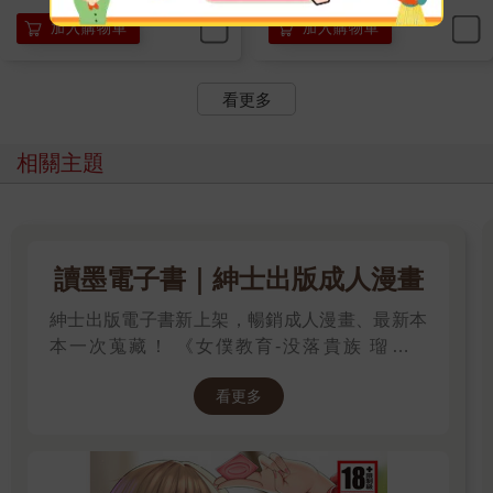
加入購物車
加入購物車
看更多
相關主題
讀墨電子書｜紳士出版成人漫畫
紳士出版電子書新上架，暢銷成人漫畫、最新本
本一次蒐藏！ 《女僕教育-没落貴族 瑠璃川
椿》、《班長的催眠》、《無懈可擊的女上司被
看更多
●得死去活來》等熱門系列作品任君挑選，隨時
開讀無負擔，立即體驗專屬你的紳士閱讀時光！