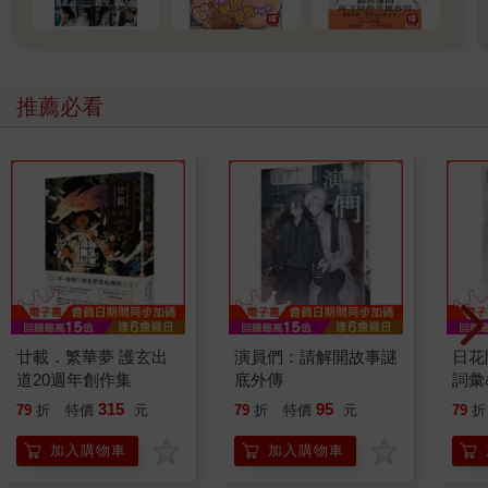
推薦必看
廿載．繁華夢 護玄出
演員們：請解開故事謎
日花
道20週年創作集
底外傳
詞彙
315
95
79
折
特價
元
79
折
特價
元
79
折
加入購物車
加入購物車