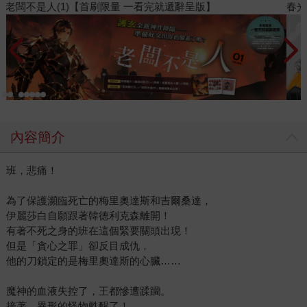
春光ｘ奇幻基地｜全書系展
2
內容簡介
班，悲痛！
為了保護瀕臨死亡的梅里奧達斯和吉爾桑達，
伊麗莎白自願跟著韓德利克森離開！
有著不死之身的班在這個緊要關頭出現！
但是「貪心之罪」卻反目成仇，
他的刀鎖定的是梅里奧達斯的心臟……
魔神的血液失控了，王都慘遭蹂躪。
接著，異形的怪物甦醒了！