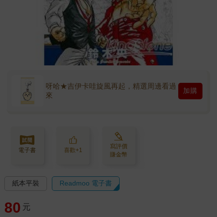
呀哈★吉伊卡哇旋風再起，精選周邊看過
加購
來
寫評價
電子書
喜歡+1
賺金幣
紙本平裝
Readmoo 電子書
80
元