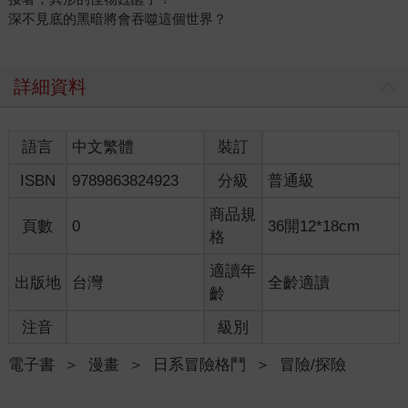
深不見底的黑暗將會吞噬這個世界？
詳細資料
語言
中文繁體
裝訂
ISBN
9789863824923
分級
普通級
商品規
頁數
0
36開12*18cm
格
適讀年
出版地
台灣
全齡適讀
齡
注音
級別
電子書
＞
漫畫
＞
日系冒險格鬥
＞
冒險/探險