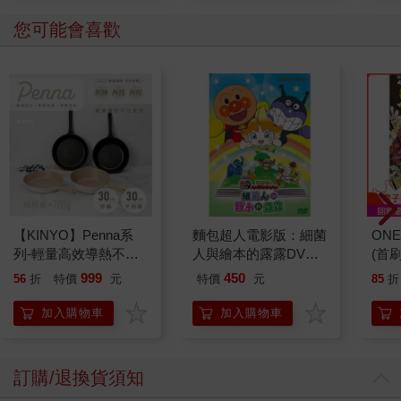
您可能會喜歡
【KINYO】Penna系
麵包超人電影版：細菌
ONE
列-輕量高效導熱不沾
人與繪本的露露DVD-
(首刷
平煎鍋30cm
平裝版
999
450
56
折
特價
元
特價
元
85
折
加入購物車
加入購物車
訂購/退換貨須知