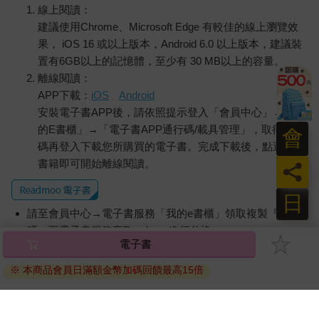
線上閱讀：
建議使用Chrome、Microsoft Edge 有較佳的線上瀏覽效
果， iOS 16 或以上版本，Android 6.0 以上版本，建議裝
置有6GB以上的記憶體，至少有 30 MB以上的容量。
離線閱讀：
APP下載：
iOS
Android
安裝電子書APP後，請依照提示登入「會員中心」→「我
的E書櫃」→「電子書APP通行碼/載具管理」，取得通行
會
碼再登入下載您所購買的電子書。完成下載後，點選任一
書籍即可開始離線閱讀。
員
日
請至會員中心→電子書服務「我的e書櫃」領取複製『兌換
碼』至電子書服務商Readmoo進行兌換。
電子書
退換貨須知：
※ 本商品會員日滿額金幣加碼回饋最高15倍
因版權保護，您在金石堂所購買的電子書僅能以金石堂專屬
的閱讀軟體開啟閱讀，無法以其他閱讀器或直接下載檔案。
依據「消費者保護法」第19條及行政院消費者保護處公告之