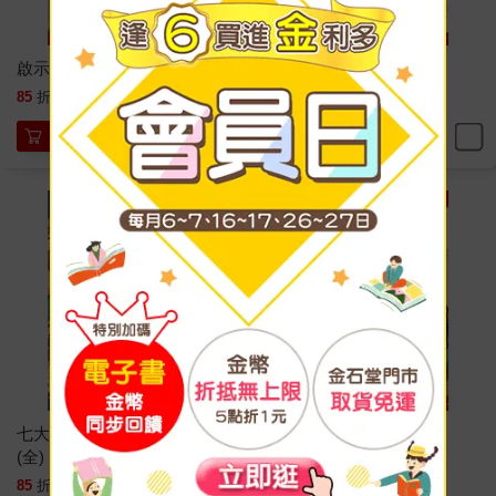
啟示錄四騎士 10
啟示錄四騎士 09
94
94
85
折
特價
元
85
折
特價
元
加入購物車
加入購物車
七大罪 番外篇集 ＜原罪＞
啟示錄四騎士 08
(全)
85
94
85
折
特價
元
85
折
特價
元