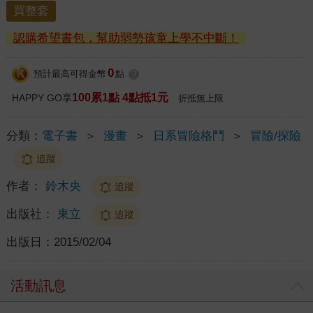
買整套
認購希望書包，幫助弱勢孩童上學不中斷！
0
預計最高可得金幣
點
?
100累1點 4點抵1元
HAPPY GO享
折抵無上限
分類：
電子書
＞
漫畫
＞
日系冒險格鬥
＞
冒險/探險
追蹤
作者：
鈴木央
追蹤
出版社：
東立
追蹤
出版日：
2015/02/04
活動訊息