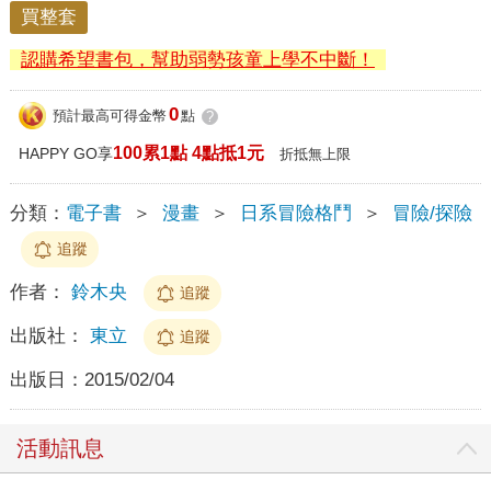
買整套
認購希望書包，幫助弱勢孩童上學不中斷！
0
預計最高可得金幣
點
?
100累1點 4點抵1元
HAPPY GO享
折抵無上限
分類：
電子書
＞
漫畫
＞
日系冒險格鬥
＞
冒險/探險
追蹤
作者：
鈴木央
追蹤
出版社：
東立
追蹤
出版日：
2015/02/04
活動訊息