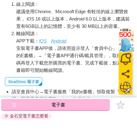
線上閱讀：
建議使用Chrome、Microsoft Edge 有較佳的線上瀏覽效
果， iOS 16 或以上版本，Android 6.0 以上版本，建議裝
置有6GB以上的記憶體，至少有 30 MB以上的容量。
離線閱讀：
APP下載：
iOS
Android
安裝電子書APP後，請依照提示登入「會員中心」→「我
的E書櫃」→「電子書APP通行碼/載具管理」，取得通行
碼再登入下載您所購買的電子書。完成下載後，點選任一
書籍即可開始離線閱讀。
請至會員中心→電子書服務「我的e書櫃」領取複製『兌換
碼』至電子書服務商Readmoo進行兌換。
電子書
退換貨須知：
※ 金石堂電子書怎麼看
因版權保護，您在金石堂所購買的電子書僅能以金石堂專屬
的閱讀軟體開啟閱讀，無法以其他閱讀器或直接下載檔案。
依據「消費者保護法」第19條及行政院消費者保護處公告之