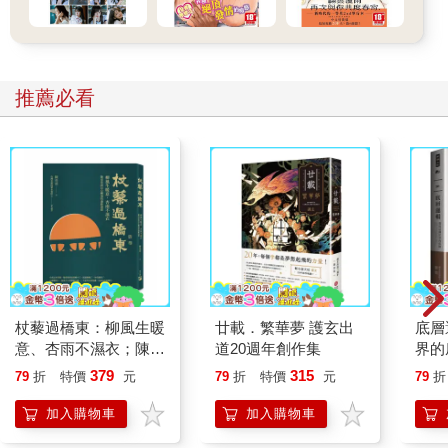
推薦必看
杖藜過橋東：柳風生暖
廿載．繁華夢 護玄出
底層
意、杏雨不濕衣；陳亮
道20週年創作集
界的
恭談以心轉境的適齡漫
379
315
79
折
特價
元
79
折
特價
元
79
折
想
加入購物車
加入購物車