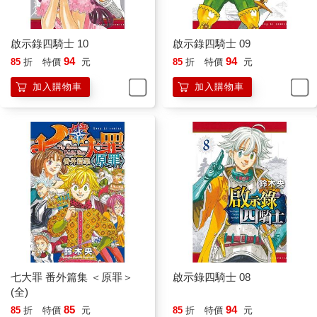
啟示錄四騎士 10
啟示錄四騎士 09
94
94
85
折
特價
元
85
折
特價
元
加入購物車
加入購物車
七大罪 番外篇集 ＜原罪＞
啟示錄四騎士 08
(全)
85
94
85
折
特價
元
85
折
特價
元