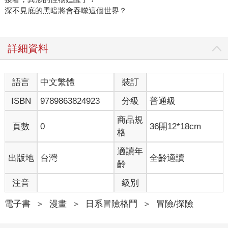
深不見底的黑暗將會吞噬這個世界？
詳細資料
語言
中文繁體
裝訂
ISBN
9789863824923
分級
普通級
商品規
頁數
0
36開12*18cm
格
適讀年
出版地
台灣
全齡適讀
齡
注音
級別
電子書
＞
漫畫
＞
日系冒險格鬥
＞
冒險/探險