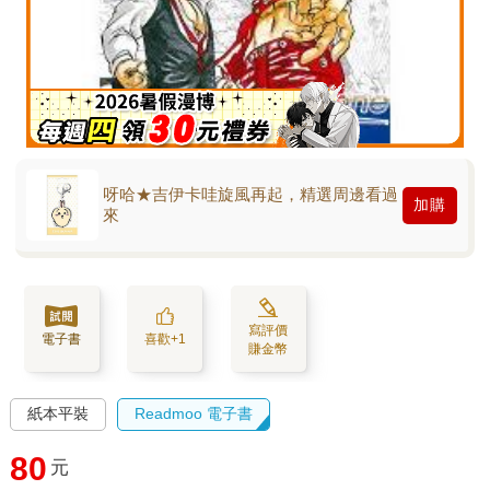
呀哈★吉伊卡哇旋風再起，精選周邊看過
加購
來
寫評價
電子書
喜歡+1
賺金幣
紙本平裝
Readmoo 電子書
80
元