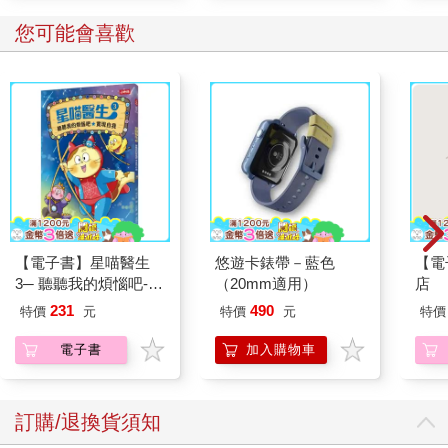
您可能會喜歡
【電子書】星喵醫生
悠遊卡錶帶－藍色
【電
3─ 聽聽我的煩惱吧-實
（20mm適用）
店
現自我
231
490
特價
元
特價
元
特價
電子書
加入購物車
訂購/退換貨須知