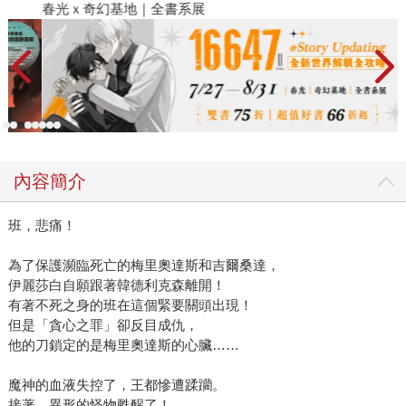
春光ｘ奇幻基地｜全書系展
2
內容簡介
班，悲痛！
為了保護瀕臨死亡的梅里奧達斯和吉爾桑達，
伊麗莎白自願跟著韓德利克森離開！
有著不死之身的班在這個緊要關頭出現！
但是「貪心之罪」卻反目成仇，
他的刀鎖定的是梅里奧達斯的心臟……
魔神的血液失控了，王都慘遭蹂躪。
接著，異形的怪物甦醒了！