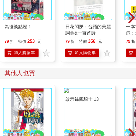
為怪談點燈 1
日花閃爍：台語的美麗
一本
詞彙&一百首詩
症：
開大
253
356
79
折
特價
元
79
折
特價
元
79
折
人也
的3
加入購物車
加入購物車
其他人也買