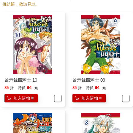
併結帳，敬請見諒。
啟示錄四騎士 10
啟示錄四騎士 09
94
94
85
折
特價
元
85
折
特價
元
加入購物車
加入購物車