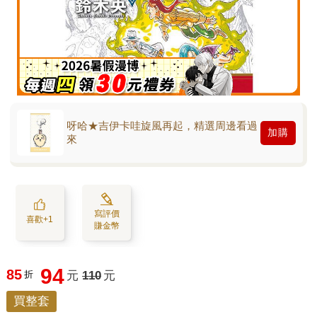
呀哈★吉伊卡哇旋風再起，精選周邊看過
加購
來
寫評價
喜歡+1
賺金幣
94
85
折
元
110
元
買整套