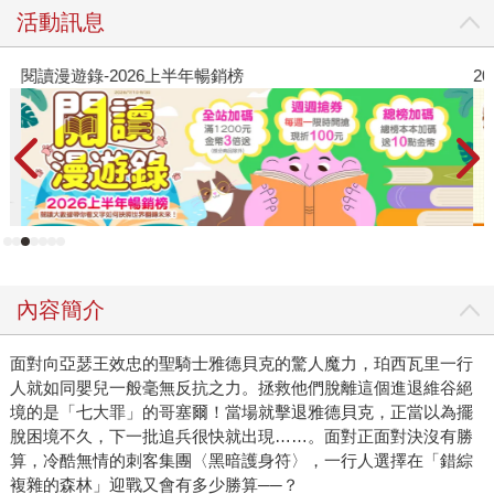
活動訊息
閱讀漫遊錄-2026上半年暢銷榜
2
內容簡介
面對向亞瑟王效忠的聖騎士雅德貝克的驚人魔力，珀西瓦里一行
人就如同嬰兒一般毫無反抗之力。拯救他們脫離這個進退維谷絕
境的是「七大罪」的哥塞爾！當場就擊退雅德貝克，正當以為擺
脫困境不久，下一批追兵很快就出現……。面對正面對決沒有勝
算，冷酷無情的刺客集團〈黑暗護身符〉，一行人選擇在「錯綜
複雜的森林」迎戰又會有多少勝算──？