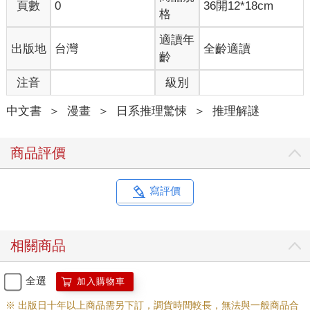
頁數
0
36開12*18cm
格
適讀年
出版地
台灣
全齡適讀
齡
注音
級別
中文書
＞
漫畫
＞
日系推理驚悚
＞
推理解謎
商品評價
寫評價
相關商品
全選
加入購物車
※ 出版日十年以上商品需另下訂，調貨時間較長，無法與一般商品合