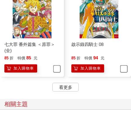
七大罪 番外篇集 ＜原罪＞
啟示錄四騎士 08
(全)
85
94
85
折
特價
元
85
折
特價
元
加入購物車
加入購物車
看更多
相關主題