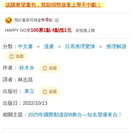
認購希望書包，幫助弱勢孩童上學不中斷！
0
預計最高可得金幣
點
?
100累1點 4點抵1元
HAPPY GO享
折抵無上限
分類：
中文書
＞
漫畫
＞
日系推理驚悚
＞
推理解謎
追蹤
作者：
鈴木央
追蹤
譯者：
林志昌
出版社：
東立
追蹤
出版日：
2022/10/13
相關主題：
2025年國際動漫節B舞台—知名聲優來台！