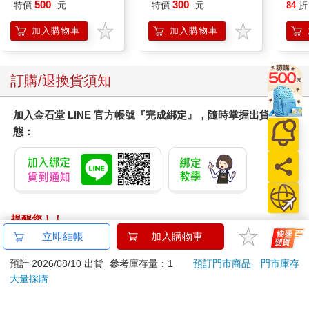
500
300
特價
元
特價
元
84
折
加入購物車
加入購物車
訂購/退換貨須知
加入金石堂 LINE 官方帳號『完成綁定』，隨時掌握出貨動
態：
提醒您！！
金石堂及銀行均不會請您操作ATM! 如接獲電話要求您前往
立即結帳
加入購物車
ATM提款機，請不要聽從指示，以免受騙上當！
預計 2026/08/10 出貨
參考庫存量：1
預訂門市商品
門市庫存
退換貨須知：
大量採購
**提醒您，鑑賞期不等於試用期，退回商品須為全新狀態**