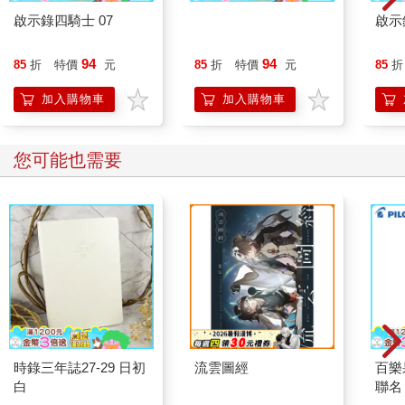
啟示錄四騎士 07
啟示錄四騎士 13
啟示
94
94
85
折
特價
元
85
折
特價
元
85
折
加入購物車
加入購物車
您可能也需要
時錄三年誌27-29 日初
流雲圖經
百樂果
白
聯名