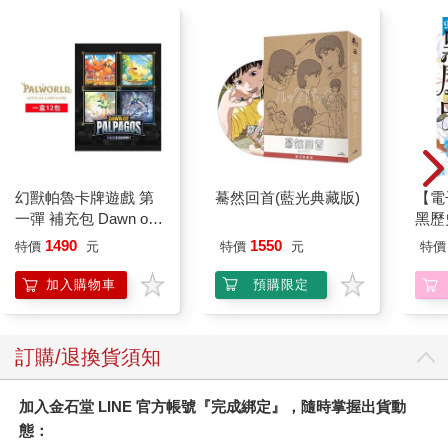
幻獸帕魯卡牌遊戲 第
驀然回首(藍光典藏版)
【電
一彈 補充包 Dawn of
黑歷史
Palpagos（日文版一
1490
1550
特價
元
特價
元
特價
盒）
加入購物車
預購限定
訂購/退換貨須知
加入金石堂 LINE 官方帳號『完成綁定』，隨時掌握出貨動
態：