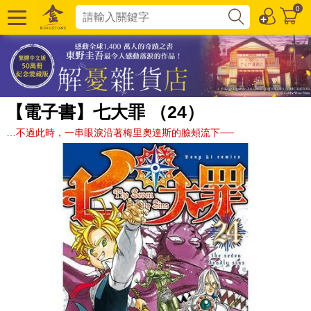
0
【電子書】七大罪 （24）
…不過此時，一串眼淚沿著梅里奧達斯的臉頰流下──