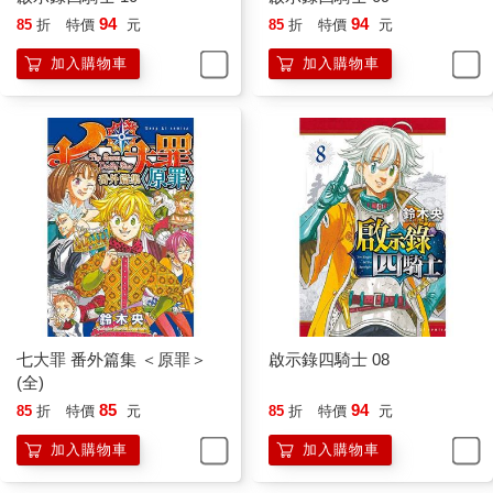
94
94
85
折
特價
元
85
折
特價
元
加入購物車
加入購物車
七大罪 番外篇集 ＜原罪＞
啟示錄四騎士 08
(全)
85
94
85
折
特價
元
85
折
特價
元
加入購物車
加入購物車