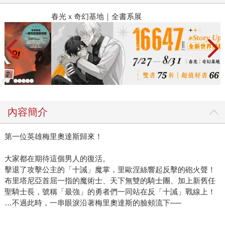
春光ｘ奇幻基地｜全書系展
2
內容簡介
第一位英雄梅里奧達斯歸來！
大家都在期待這個男人的復活。
擊退了攻擊公主的「十誡」魔掌，里歐涅絲響起反擊的砲火聲！
布里塔尼亞首屈一指的魔術士、天下無雙的騎士團、加上新舊任
聖騎士長，號稱「最強」的勇者們一同站在反「十誡」戰線上！
…不過此時，一串眼淚沿著梅里奧達斯的臉頰流下──