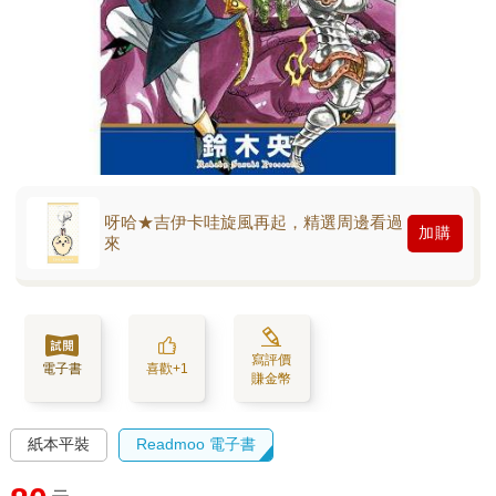
呀哈★吉伊卡哇旋風再起，精選周邊看過
加購
來
寫評價
電子書
喜歡+1
賺金幣
紙本平裝
Readmoo 電子書