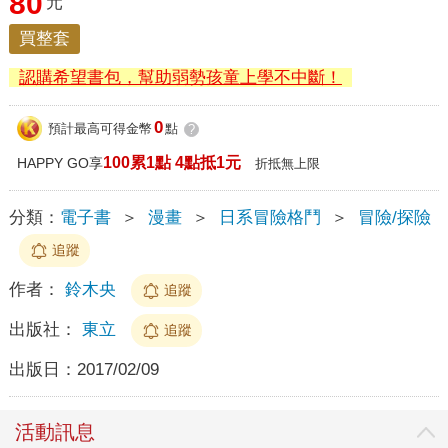
80
元
買整套
認購希望書包，幫助弱勢孩童上學不中斷！
0
預計最高可得金幣
點
?
100累1點 4點抵1元
HAPPY GO享
折抵無上限
分類：
電子書
＞
漫畫
＞
日系冒險格鬥
＞
冒險/探險
追蹤
作者：
鈴木央
追蹤
出版社：
東立
追蹤
出版日：
2017/02/09
活動訊息