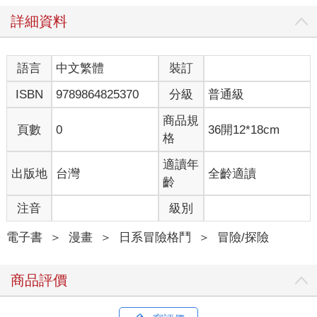
詳細資料
語言
中文繁體
裝訂
ISBN
9789864825370
分級
普通級
商品規
頁數
0
36開12*18cm
格
適讀年
出版地
台灣
全齡適讀
齡
注音
級別
電子書
＞
漫畫
＞
日系冒險格鬥
＞
冒險/探險
商品評價