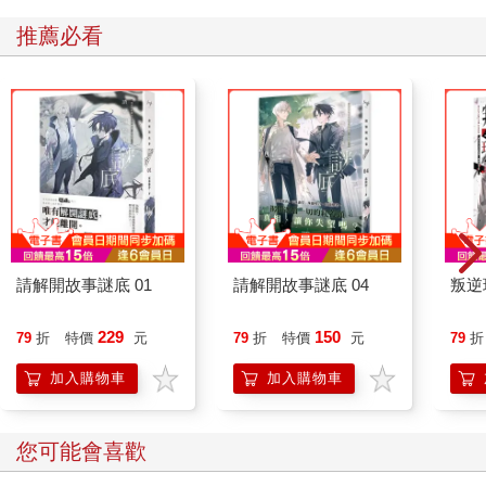
推薦必看
請解開故事謎底 01
請解開故事謎底 04
叛逆
229
150
79
折
特價
元
79
折
特價
元
79
折
加入購物車
加入購物車
您可能會喜歡