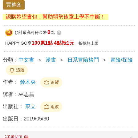
買整套
認購希望書包，幫助弱勢孩童上學不中斷！
0
預計最高可得金幣
點
?
100累1點 4點抵1元
HAPPY GO享
折抵無上限
分類：
中文書
＞
漫畫
＞
日系冒險格鬥
＞
冒險/探險
追蹤
作者：
鈴木央
追蹤
譯者：
林志昌
出版社：
東立
追蹤
出版日：
2019/05/30
活動訊息