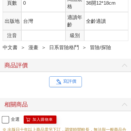
頁數
0
36開12*18cm
格
適讀年
出版地
台灣
全齡適讀
齡
注音
級別
中文書
＞
漫畫
＞
日系冒險格鬥
＞
冒險/探險
商品評價
寫評價
相關商品
全選
加入購物車
※ 出版日十年以上商品需另下訂，調貨時間較長，無法與一般商品合