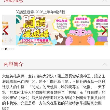
閱讀漫遊錄-2026上半年暢銷榜
2
內容簡介
六位英雄豪傑，進行頂尖大對決！阻止團長變成魔神王，讓公主
澈底擺脫死亡的詛咒。將不可能化為可能，不怕死的傢伙一路殺
進敵人的中樞！「閃光」的天使長，唯我獨尊的「傲慢」，天下
第一的魔術士等人的強襲能夠奏效嗎？「奶嘴」＆「打瞌睡」的
最凶狠W（兩位）師父能否擊退對方攻擊呢？攸關天下勝負關鍵
的卡梅洛。究竟是哪一方能夠在聖戰的關鍵時刻掌握勝利契機
呢？