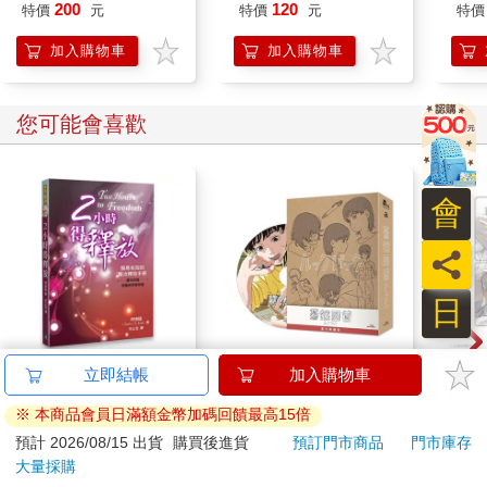
Q版楓旗袍ver
200
120
特價
元
特價
元
特價
加入購物車
加入購物車
您可能會喜歡
會
員
日
【電子書】2小時得釋
驀然回首(藍光典藏版)
1664
立即結帳
加入購物車
放 : 簡易有效的醫治釋
小卡
※ 本商品會員日滿額金幣加碼回饋最高15倍
放手冊
140
1550
7
折
特價
元
特價
元
特價
預計 2026/08/15 出貨
購買後進貨
預訂門市商品
門市庫存
大量採購
電子書
預購限定