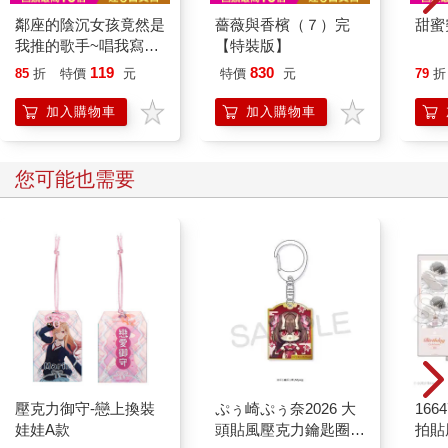
鄰座的陰沉女孩竟然是
薔薇與香檳（７）完
甜蜜
我推的歌手~唱我寫的
【特裝版】
歌吧！~ 01
119
830
85
折
特價
元
特價
元
79
折
加入購物車
加入購物車
您可能也需要
壓克力御守-戀上換裝
ぷぅ崎ぷぅ奈2026 大
1664
娃娃A款
頭貼風壓克力鑰匙圈-
拍貼