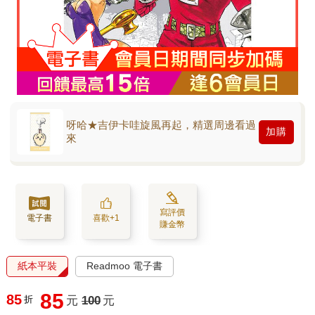
呀哈★吉伊卡哇旋風再起，精選周邊看過
加購
來
寫評價
電子書
喜歡+1
賺金幣
紙本平裝
Readmoo 電子書
85
85
折
元
100
元