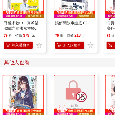
腎臟求救中：真希望
請解開故事謎底 02
演員
40歲之前洪永祥醫師
底外
就告訴我這些事
379
213
79
折
特價
元
79
折
特價
元
79
折
加入購物車
加入購物車
其他人也看