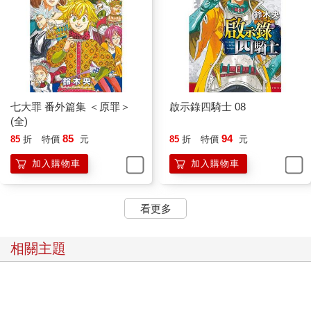
七大罪 番外篇集 ＜原罪＞
啟示錄四騎士 08
(全)
85
94
85
折
特價
元
85
折
特價
元
加入購物車
加入購物車
看更多
相關主題