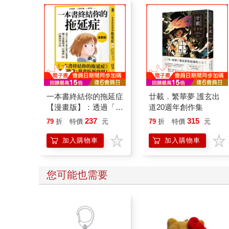
一本書終結你的拖延症
廿載．繁華夢 護玄出
【漫畫版】：透過「小
道20週年創作集
行動」打開大腦的行動
237
315
79
折
特價
元
79
折
特價
元
開關，懶人也能變身
「行動派」的37個科
加入購物車
加入購物車
學方法
您可能也需要