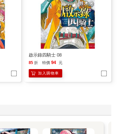
啟示錄四騎士 08
94
85
折
特價
元
加入購物車