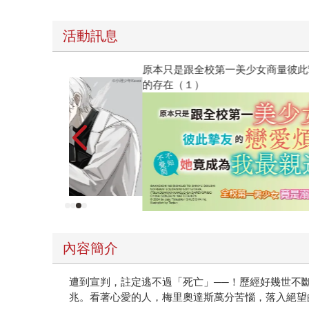
活動訊息
原本只是跟全校第一美少女商量彼此摯友的戀愛煩
的存在（１）
內容簡介
遭到宣判，註定逃不過「死亡」──！歷經好幾世不
兆。看著心愛的人，梅里奧達斯萬分苦惱，落入絕望