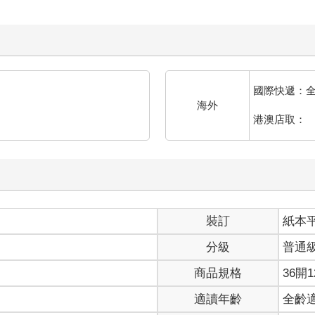
國際快遞：
海外
港澳店取：
裝訂
紙本
分級
普通
商品規格
36開1
適讀年齡
全齡