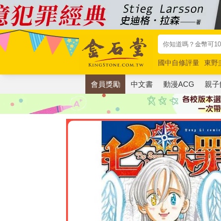
國中自修評量
東野
唯紅花綻放
奧德賽
會員獎勵
中文書
動漫ACG
親子