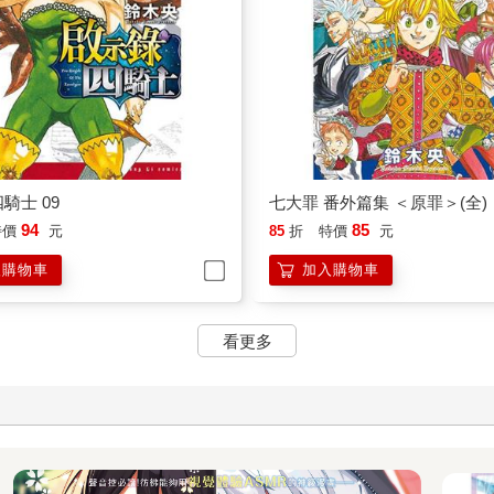
騎士 09
七大罪 番外篇集 ＜原罪＞(全)
94
85
特價
元
85
折
特價
元
入購物車
加入購物車
看更多