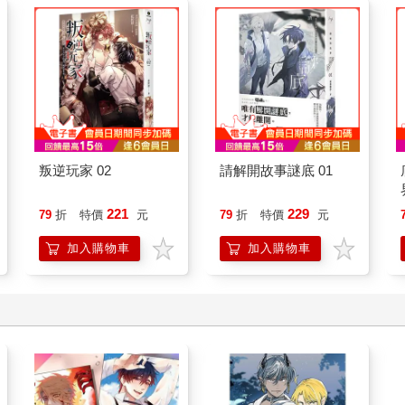
叛逆玩家 02
請解開故事謎底 01
221
229
79
折
特價
元
79
折
特價
元
加入購物車
加入購物車