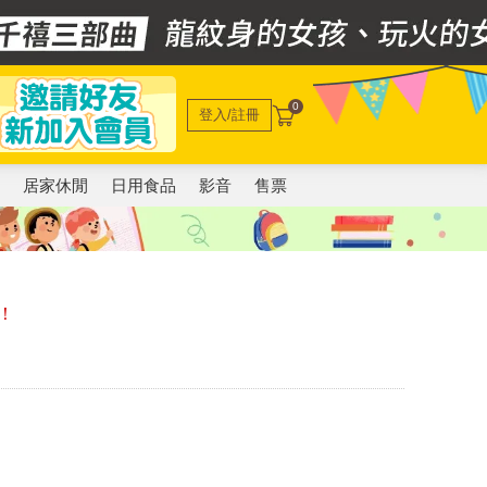
0
登入/註冊
電
居家休閒
日用食品
影音
售票
！