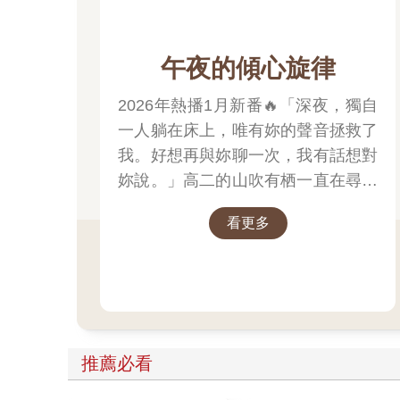
午夜的傾心旋律
2026年熱播1月新番🔥「深夜，獨自
一人躺在床上，唯有妳的聲音拯救了
我。好想再與妳聊一次，我有話想對
妳說。」高二的山吹有栖一直在尋找
一個長相成謎、本名不詳，化名為
看更多
「阿波羅」在線上廣播電臺主持節目
的少女。
推薦必看