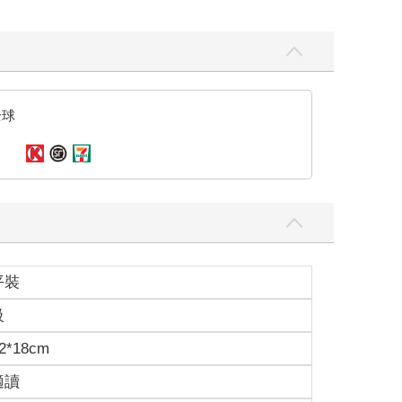
全球
平裝
級
2*18cm
適讀