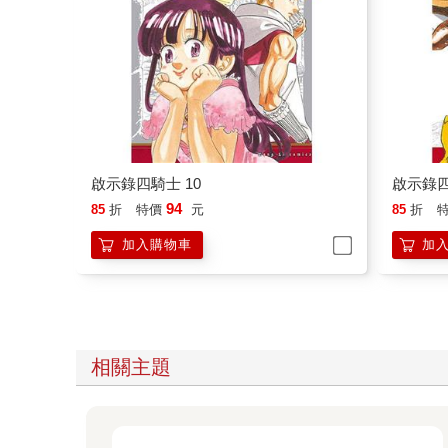
啟示錄四騎士 10
啟示錄四
94
85
折
特價
元
85
折
加入購物車
加
相關主題