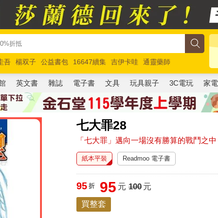
圭吾
楊双子
公益書包
16647續集
吉伊卡哇
通靈藥師
路邊攤新作
馬斯克
玩具總動員5
超慢跑
館
英文書
雜誌
電子書
文具
玩具親子
3C電玩
家
七大罪28
「七大罪」邁向一場沒有勝算的戰鬥之中
紙本平裝
Readmoo 電子書
95
95
折
元
100
元
買整套