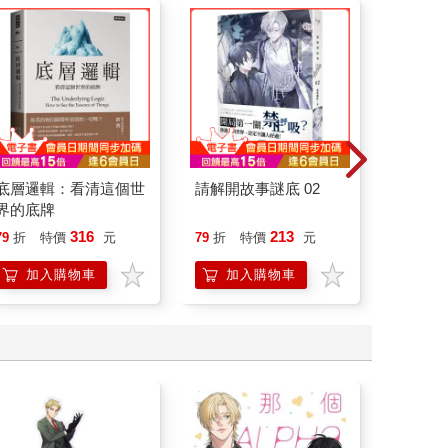
底層邏輯：看清這個世
請解開故事謎底 02
日花閃
界的底牌
詞彙&
316
213
79
折
特價
元
79
折
特價
元
79
折
加入購物車
加入購物車
加