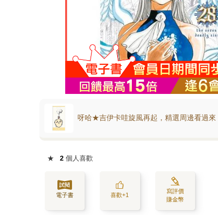
呀哈★吉伊卡哇旋風再起，精選周邊看過來
★
2
個人喜歡
寫評價
電子書
喜歡+1
賺金幣