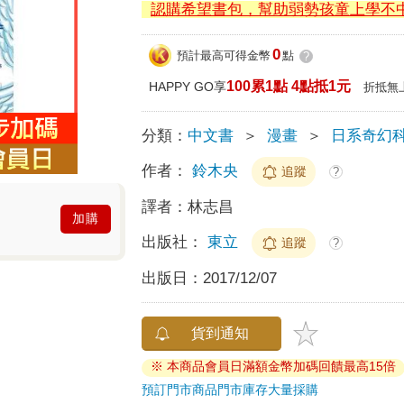
認購希望書包，幫助弱勢孩童上學不
0
預計最高可得金幣
點
?
100累1點 4點抵1元
HAPPY GO享
折抵無
分類：
中文書
＞
漫畫
＞
日系奇幻
作者：
鈴木央
追蹤
?
譯者：
林志昌
加購
出版社：
東立
追蹤
?
出版日：
2017/12/07
貨到通知
※ 本商品會員日滿額金幣加碼回饋最高15倍
預訂門市商品
門市庫存
大量採購