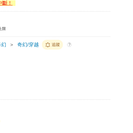
中斷！
上限
科幻
＞
奇幻/穿越
追蹤
?