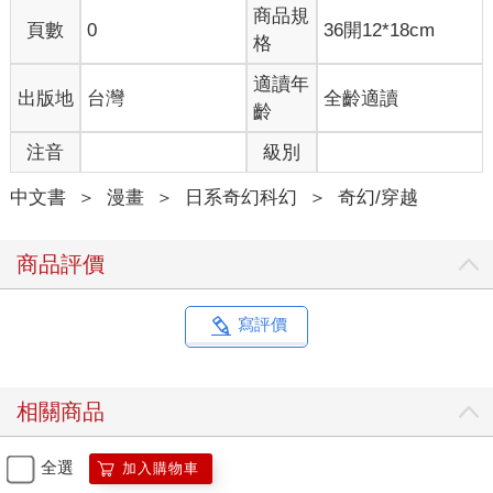
商品規
頁數
0
36開12*18cm
格
適讀年
出版地
台灣
全齡適讀
齡
注音
級別
中文書
＞
漫畫
＞
日系奇幻科幻
＞
奇幻/穿越
商品評價
寫評價
相關商品
全選
加入購物車