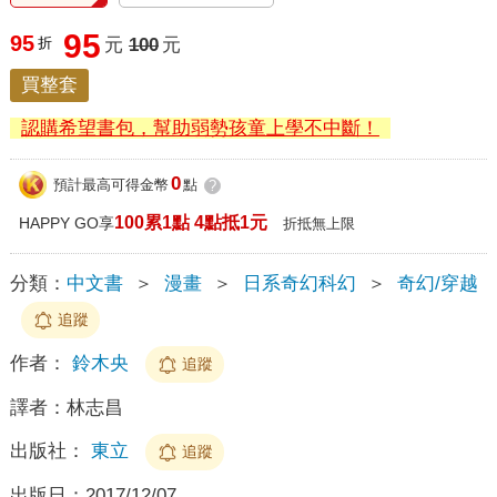
95
95
折
元
100
元
買整套
認購希望書包，幫助弱勢孩童上學不中斷！
0
預計最高可得金幣
點
?
100累1點 4點抵1元
HAPPY GO享
折抵無上限
分類：
中文書
＞
漫畫
＞
日系奇幻科幻
＞
奇幻/穿越
追蹤
作者：
鈴木央
追蹤
譯者：
林志昌
出版社：
東立
追蹤
出版日：
2017/12/07