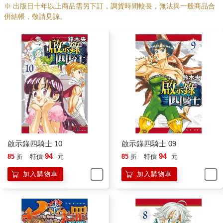
※ 出版日十年以上商品需另下訂，調貨時間較長，無法與一般商品合
併結帳，敬請見諒。
啟示錄四騎士 10
啟示錄四騎士 09
94
94
85
折
特價
元
85
折
特價
元
加入購物車
加入購物車