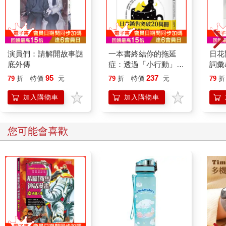
演員們：請解開故事謎
一本書終結你的拖延
日花
底外傳
症：透過「小行動」打
詞彙
開大腦的行動開關，懶
95
237
79
折
特價
元
79
折
特價
元
79
折
人也能變身「行動派」
的37個科學方法
加入購物車
加入購物車
您可能也需要