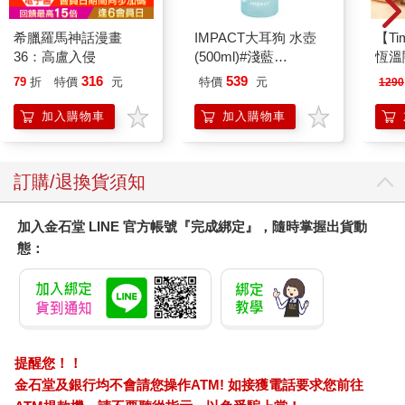
台灣OL10
露露修女與惡魔ＡＵ②
52
巨人
250
350
特價
元
特價
元
特價
加入購物車
加入購物車
您可能會喜歡
希臘羅馬神話漫畫
IMPACT大耳狗 水壺
【T
36：高盧入侵
(500ml)#淺藍
恆溫