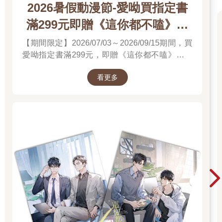
2026暑假動漫節-愛呦買指定書
滿299元即贈《這你都不嗑》文
件夾
【期間限定】2026/07/03～2026/09/15期間，買
愛呦指定書滿299元，即贈《這你都不嗑》文件
夾！單筆訂單不累贈，數量有限，送完為止！
看更多