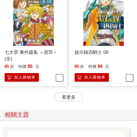
七大罪 番外篇集 ＜原罪＞
啟示錄四騎士 08
(全)
85
94
85
折
特價
元
85
折
特價
元
加入購物車
加入購物車
看更多
相關主題