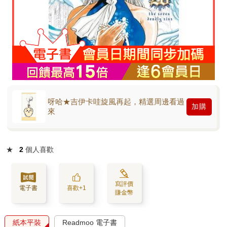
呀哈★吉伊卡哇旋風再起，精選周邊看過
加購
來
★
2
個人喜歡
寫評價
電子書
喜歡+1
賺金幣
紙本平裝
Readmoo 電子書