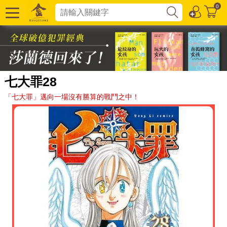
0
七大罪28
「七大罪」邁向一場沒有勝算的戰鬥之中！