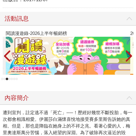
活動訊息
閱讀漫遊錄-2026上半年暢銷榜
2
內容簡介
遭到宣判，註定逃不過「死亡」──！歷經好幾世不斷投胎，每一
次都會相識相愛。伊麗莎白滿懷喜悅地接受賽多里斯告訴她的真
相。但是，那也是降臨在她身上的不祥之兆。看著心愛的人，梅
里奧達斯萬分苦惱，落入絕望的深淵。為了破除再次逼近的毀