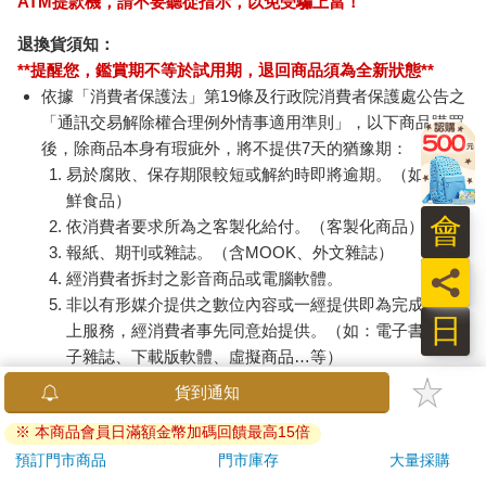
IMCMB01LB
肩/
316
539
79
折
特價
元
特價
元
1290
加熱
膝熱
加入購物車
加入購物車
訂購/退換貨須知
加入金石堂 LINE 官方帳號『完成綁定』，隨時掌握出貨動
會
態：
員
日
提醒您！！
金石堂及銀行均不會請您操作ATM! 如接獲電話要求您前往
ATM提款機，請不要聽從指示，以免受騙上當！
退換貨須知：
**提醒您，鑑賞期不等於試用期，退回商品須為全新狀態**