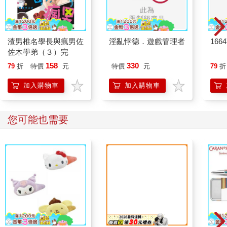
渣男椎名學長與瘋男佐
淫亂悖德．遊戲管理者
1664
佐木學弟（３）完
158
330
79
折
特價
元
特價
元
79
折
加入購物車
加入購物車
您可能也需要
角色金屬吊飾書籤-葬
送的芙莉蓮A款(芙)