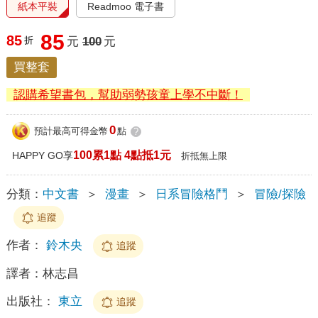
紙本平裝
Readmoo 電子書
85
85
折
元
100
元
買整套
認購希望書包，幫助弱勢孩童上學不中斷！
0
預計最高可得金幣
點
?
100累1點 4點抵1元
HAPPY GO享
折抵無上限
分類：
中文書
＞
漫畫
＞
日系冒險格鬥
＞
冒險/探險
追蹤
作者：
鈴木央
追蹤
譯者：
林志昌
出版社：
東立
追蹤