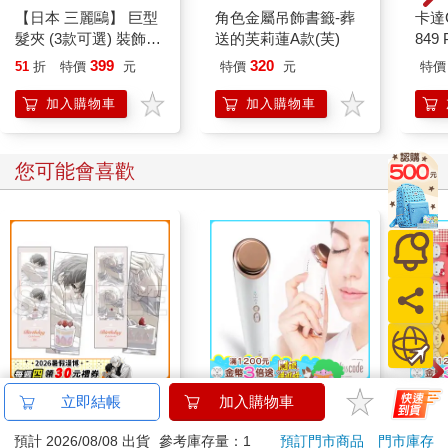
【日本 三麗鷗】 巨型
卡達C
髮夾 (3款可選) 裝飾髮
849 
夾 三麗鷗周邊 凱蒂貓
ED.
399
320
51
折
特價
元
特價
元
特價
Kitty 庫洛米 布丁狗
加入購物車
加入購物車
您可能會喜歡
16647 Birthday Cake
Lisscode 42°C | 10°C
【日本
立即結帳
加入購物車
拍貼風小卡組
喚膚温冷美顔器 美膚
鷗】
預計 2026/08/08 出貨
參考庫存量：1
預訂門市商品
門市庫存
儀
(8款