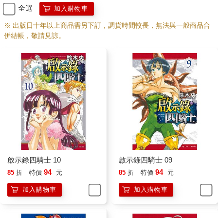
全選
加入購物車
※ 出版日十年以上商品需另下訂，調貨時間較長，無法與一般商品合
併結帳，敬請見諒。
啟示錄四騎士 10
啟示錄四騎士 09
94
94
85
折
特價
元
85
折
特價
元
加入購物車
加入購物車