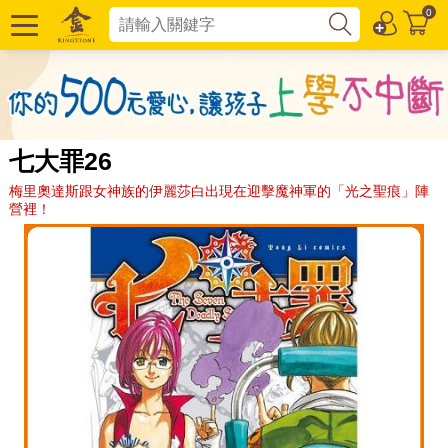
0
七大罪26
梅里奧達斯跟女神族的伊麗莎白出現在迎擊魔神軍的「光之聖痕」陣
營裡！