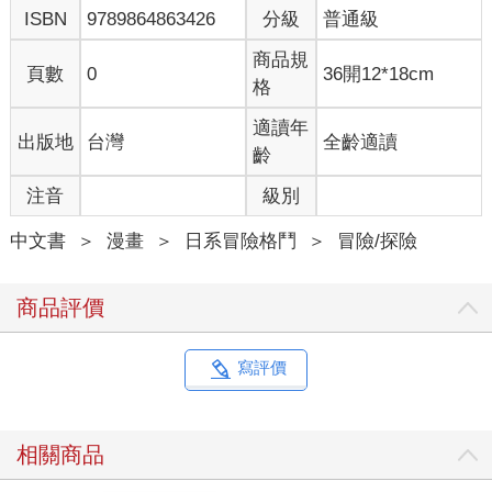
ISBN
9789864863426
分級
普通級
商品規
頁數
0
36開12*18cm
格
適讀年
出版地
台灣
全齡適讀
齡
注音
級別
中文書
＞
漫畫
＞
日系冒險格鬥
＞
冒險/探險
商品評價
寫評價
相關商品