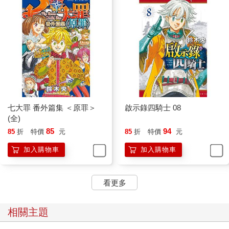
七大罪 番外篇集 ＜原罪＞
啟示錄四騎士 08
(全)
85
94
85
折
特價
元
85
折
特價
元
加入購物車
加入購物車
看更多
相關主題