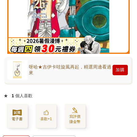
呀哈★吉伊卡哇旋風再起，精選周邊看過
加購
來
★
1
個人喜歡
寫評價
電子書
喜歡+1
賺金幣