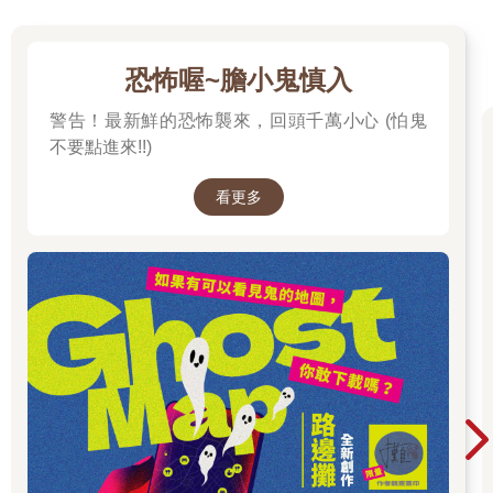
恐怖喔~膽小鬼慎入
警告！最新鮮的恐怖襲來，回頭千萬小心 (怕鬼
不要點進來!!)
看更多