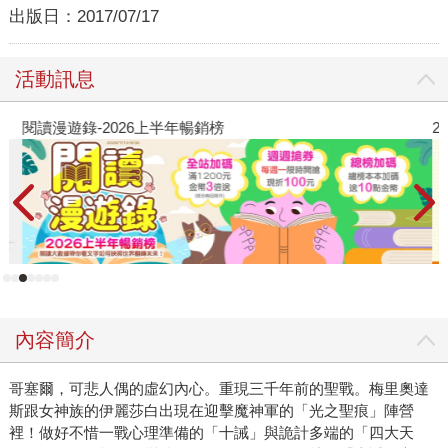
出版日：
2017/07/17
活動訊息
閱讀漫遊錄-2026上半年暢銷榜
2
內容簡介
哥塞爾，可悲人偶的虛幻內心。重現三千年前的聖戰。梅里奧達
斯跟女神族的伊麗莎白出現在迎擊魔神軍的「光之聖痕」陣營
裡！做好不惜一戰心理準備的「十誡」與詭計多端的「四大天