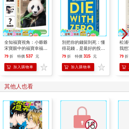
全知福寶視角：小爺爺
別把你的錢留到死：懂
松浦
宋寶眼中的福寶幸福肥
得花錢，是最好的投資
我想
日常（首刷限量贈：拍
—理想人生的9大財務
537
315
79
折
特價
元
79
折
特價
元
79
折
立得風格透卡一張）
思維
加入購物車
加入購物車
其他人也看