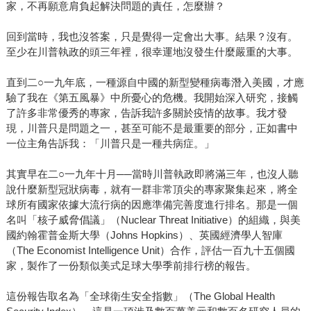
家，不再願意肩負起解決問題的責任，怎麼辦？
回到當時，我也沒答案，只是覺得一定會出大事。結果？沒有。
至少在川普執政的頭三年裡，很幸運地沒發生什麼嚴重的大事。
直到二○一九年底，一種源自中國的新型變種病毒潛入美國，才應
驗了我在《第五風暴》中所憂心的危機。我開始深入研究，接觸
了許多非常優秀的專家，告訴我許多關於疫情的故事。我才發
現，川普只是問題之一，甚至可能不是最重要的部分，正如書中
一位主角告訴我：「川普只是一種共病症。」
其實早在二○一九年十月──當時川普執政即將滿三年，也沒人聽
說什麼新型冠狀病毒，就有一群非常頂尖的專家聚集起來，將全
球所有國家依據大流行病的因應準備完善度進行排名。那是一個
名叫「核子威脅倡議」（Nuclear Threat Initiative）的組織，與美
國約翰霍普金斯大學（Johns Hopkins）、英國經濟學人智庫
（The Economist Intelligence Unit）合作，評估一百九十五個國
家，製作了一份類似美式足球大學季前排行榜的報告。
這份報告取名為「全球衛生安全指數」（The Global Health