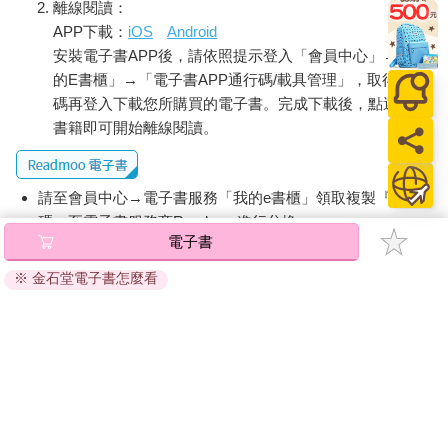
離線閱讀：
APP下載：
iOS
Android
安裝電子書APP後，請依照提示登入「會員中心」→「我
的E書櫃」→「電子書APP通行碼/載具管理」，取得通行
碼再登入下載您所購買的電子書。完成下載後，點選任一
書籍即可開始離線閱讀。
請至會員中心→電子書服務「我的e書櫃」領取複製『兌換
碼』至電子書服務商Readmoo進行兌換。
電子書
退換貨須知：
※ 金石堂電子書怎麼看
因版權保護，您在金石堂所購買的電子書僅能以金石堂專屬
的閱讀軟體開啟閱讀，無法以其他閱讀器或直接下載檔案。
依據「消費者保護法」第19條及行政院消費者保護處公告之
「通訊交易解除權合理例外情事適用準則」，非以有形媒介
提供之數位內容或一經提供即為完成之線上服務，經消費者
事先同意始提供。（如：電子書、電子雜誌、下載版軟體、
虛擬商品…等），
不受「網購服務需提供七日鑑賞期」的限
制
。為維護您的權益，建議您先使用「試閱」功能後再付款