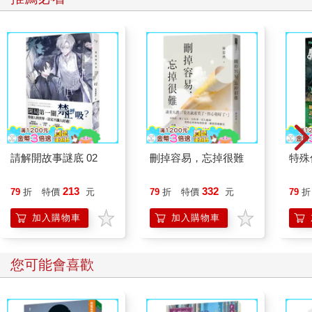
請解開故事謎底 02
刪掉容易，忘掉很難
特殊傳
213
332
79
折
特價
元
79
折
特價
元
79
折
加入購物車
加入購物車
您可能會喜歡