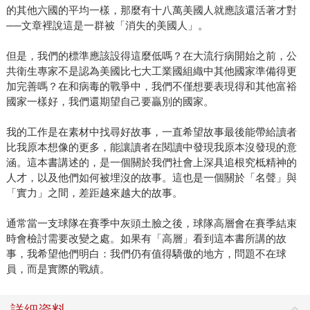
的其他六國的平均一樣，那麼有十八萬美國人就應該還活著才對
──文章裡說這是一群被「消失的美國人」。
但是，我們的標準應該設得這麼低嗎？在大流行病開始之前，公
共衛生專家不是認為美國比七大工業國組織中其他國家準備得更
加完善嗎？在和病毒的戰爭中，我們不僅想要表現得和其他富裕
國家一樣好，我們還期望自己要贏別的國家。
我的工作是在素材中找尋好故事，一直希望故事最後能帶給讀者
比我原本想像的更多，能讓讀者在閱讀中發現我原本沒發現的意
涵。這本書講述的，是一個關於我們社會上深具追根究柢精神的
人才，以及他們如何被埋沒的故事。這也是一個關於「名聲」與
「實力」之間，差距越來越大的故事。
通常當一支球隊在賽季中灰頭土臉之後，球隊高層會在賽季結束
時會檢討需要改變之處。如果有「高層」看到這本書所講的故
事，我希望他們明白：我們仍有值得驕傲的地方，問題不在球
員，而是實際的戰績。