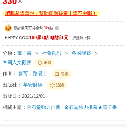
330
元
認購希望書包，幫助弱勢孩童上學不中斷！
15
預計最高可得金幣
點
?
100累1點 4點抵1元
HAPPY GO享
折抵無上限
分類：
電子書
＞
社會哲思
＞
各國觀察
＞
各國人文觀察
追蹤
作者：
麥可．路易士
追蹤
出版社：
早安財經
追蹤
出版日：
2021/12/01
相關主題：
金石堂強力推薦
金石堂強力推薦★電子書