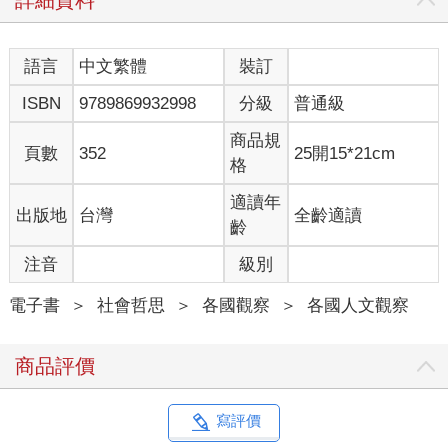
詳細資料
語言
中文繁體
裝訂
ISBN
9789869932998
分級
普通級
商品規
頁數
352
25開15*21cm
格
適讀年
出版地
台灣
全齡適讀
齡
注音
級別
電子書
＞
社會哲思
＞
各國觀察
＞
各國人文觀察
商品評價
寫評價