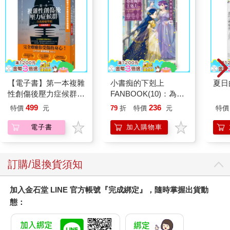
【電子書】第一本複雜
小書痴的下剋上
夏日
性創傷後壓力症候群自
FANBOOK(10)：為了
我療癒聖經（長銷典
成為圖書管理員不擇手
499
236
特價
元
79
折
特價
元
特價
藏）
段！
電子書
加入購物車
訂購/退換貨須知
加入金石堂 LINE 官方帳號『完成綁定』，隨時掌握出貨動
態：