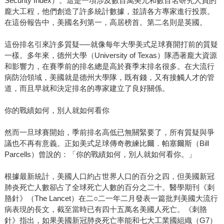
Security Index）。這是一項涉及數百萬美元和數百名研究人員的
龐大工程，他們創造了許多統計數據，並請各方專家進行投票。
在這份報告中，美國名列第一，高居榜首。第二名則是英國。
這份排名引來許多質疑──就像每年大學美式足球賽開打前的質疑
一樣。多年來，德州大學（University of Texas）隊憑著龐大資源
和影響力，在賽季前的排名總是高於賽季末排名很多。在大流行
病防治領域，美國就是德州大學隊，既有錢，又有接觸人才的管
道，而且早就和決定排名的專家建立了良好關係。
你的戰績如何，別人就如何看你
然而一旦球賽開始，季前排名高低已無關緊要了，所有質疑與爭
議也不再有意義。正如美式足球傳奇教練比爾．帕塞爾斯（Bill
Parcells）曾說的：「你的戰績如何，別人就如何看你。」
根據最新統計，美國人口約占世界人口的百分之四，但美國新冠
肺炎死亡人數卻占了全球死亡人數的百分之二十。醫學期刊《刺
胳針》（The Lancet）在二○二一年二月發表一篇批判美國大流行
病表現的長文，截至當時已有四十五萬名美國人死亡。《刺胳
針》指出，如果美國新冠肺炎死亡率能和七大工業國組織（G7）