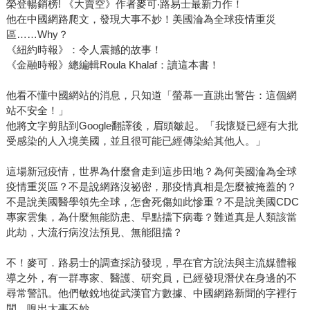
榮登暢銷榜! 《大賣空》作者麥可‧路易士最新力作！
他在中國網路爬文，發現大事不妙！美國淪為全球疫情重災
區……Why？
《紐約時報》：令人震撼的故事！
《金融時報》總編輯Roula Khalaf：讀這本書！
他看不懂中國網站的消息，只知道「螢幕一直跳出警告：這個網
站不安全！」
他將文字剪貼到Google翻譯後，眉頭皺起。「我懷疑已經有大批
受感染的人入境美國，並且很可能已經傳染給其他人。」
這場新冠疫情，世界為什麼會走到這步田地？為何美國淪為全球
疫情重災區？不是說網路沒祕密，那疫情真相是怎麼被掩蓋的？
不是說美國醫學領先全球，怎會死傷如此慘重？不是說美國CDC
專家雲集，為什麼無能防患、早點擋下病毒？難道真是人類該當
此劫，大流行病沒法預見、無能阻擋？
不！麥可．路易士的調查採訪發現，早在官方說法與主流媒體報
導之外，有一群專家、醫護、研究員，已經發現潛伏在身邊的不
尋常警訊。他們敏銳地從武漢官方數據、中國網路新聞的字裡行
間，嗅出大事不妙。