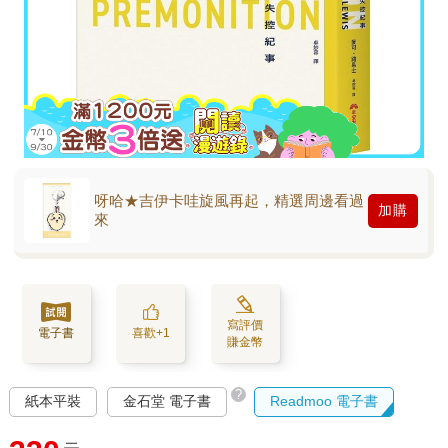
呀哈★吉伊卡哇旋風再起，精選周邊看過
加購
來
寫評價
電子書
喜歡+1
賺金幣
?
紙本平裝
金石堂 電子書
Readmoo 電子書