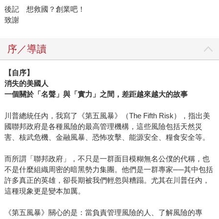
後記 想救國？創業吧！
致謝
序／導讀
【自序】
消失的美國人
一個關於「名聲」與「實力」之間，差距越來越大的故事
川普總統任內，我寫了《第五風暴》（The Fifth Risk），指出美
國聯邦政府是各種風險的最高管理機構，這些風險包括天然災
害、核武危機、金融風暴、恐怖攻擊、能源安全、糧食安全等。
而所謂「聯邦政府」，不只是一群面目模糊無名公僕的代稱，也
不是什麼組織周密的暗黑勢力集團。他們是一群專家──其中包括
許多真正的英雄，卻長期被我們輕忽與糟蹋。尤其在川普任內，
這種現象更是變本加厲。
《第五風暴》關心的是：當負責管理風險的人、了解風險的專