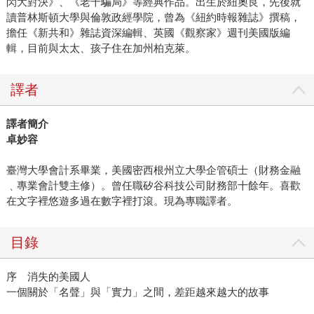
閃大對決》、《老千騙局》等經典作品。出生於紐奧良，先後就
讀普林斯頓大學與倫敦政經學院，曾為《紐約時報雜誌》撰稿，
擔任《新共和》雜誌資深編輯、英國《觀察家》週刊美國版編
輯，目前與太太、孩子住在加州柏克萊。
譯者
譯者簡介
卓妙容
臺灣大學會計系畢業，美國密西根州立大學企管碩士（財務金融
﹑專業會計雙主修）。曾任職矽谷科技公司財務部十餘年。喜歡
在文字裡悠遊多過在數字裡打滾。現為專職譯者。
目錄
序 消失的美國人
一個關於「名聲」與「實力」之間，差距越來越大的故事