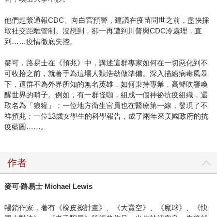
他們趕緊通報CDC、向白宮預警，建議在疫苗問世之前，盡快採
取社交距離管制。沒想到，卻一再遭到川普與CDC冷處理，直
到……疫情徹底失控。
麥可．路易士在《預兆》中，講述這群專家如何在一切惡化到不
可收拾之前，就著手為這場人類浩劫做準備。深入描繪病毒風暴
下，這群不為外界所知的無名英雄，如何秉持專業，高聲吹響喚
醒世界的哨子。例如，有一群怪咖，組成一個神祕抗疫組織，還
取名為「狼獾」；一位地方衛生官員也在醫療第一線，發現了不
祥預兆；一位13歲女學生的科學報告，成了兩年來美國政府的抗
疫藍圖……。
作者
麥可‧路易士 Michael Lewis
暢銷作家，著有《橡皮擦計畫》、《大賣空》、《魔球》、《快