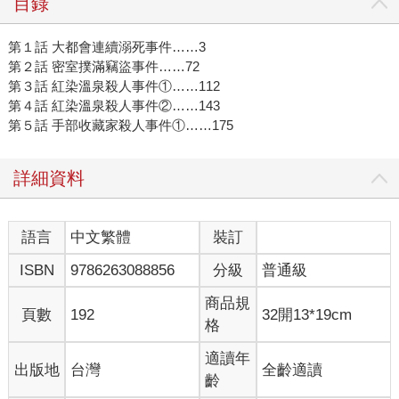
目錄
第１話 大都會連續溺死事件……3
第２話 密室撲滿竊盜事件……72
第３話 紅染溫泉殺人事件①……112
第４話 紅染溫泉殺人事件②……143
第５話 手部收藏家殺人事件①……175
詳細資料
語言
中文繁體
裝訂
ISBN
9786263088856
分級
普通級
商品規
頁數
192
32開13*19cm
格
適讀年
出版地
台灣
全齡適讀
齡