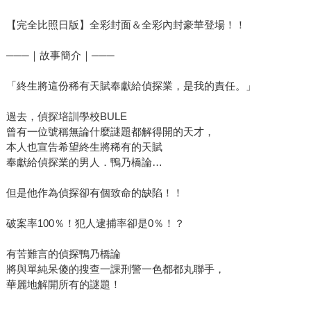
【完全比照日版】全彩封面＆全彩內封豪華登場！！
───｜故事簡介｜───
「終生將這份稀有天賦奉獻給偵探業，是我的責任。」
過去，偵探培訓學校BULE
曾有一位號稱無論什麼謎題都解得開的天才，
本人也宣告希望終生將稀有的天賦
奉獻給偵探業的男人．鴨乃橋論…
但是他作為偵探卻有個致命的缺陷！！
破案率100％！犯人逮捕率卻是0％！？
有苦難言的偵探鴨乃橋論
將與單純呆傻的搜查一課刑警一色都都丸聯手，
華麗地解開所有的謎題！