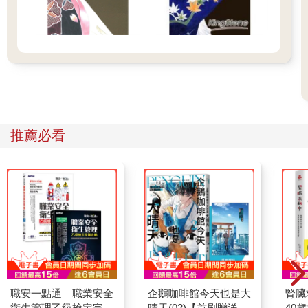
推薦必看
職安一點通｜職業安全
企鵝咖啡館今天也是大
腎臟
衛生管理乙級檢定完勝
晴天(02)【首刷贈送
40