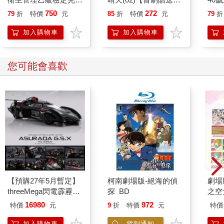
攻略｜2026版(套書)
「謹賀新年」收藏卡】
就告
750
272
79
折
特價
元
85
折
特價
元
79
折
加入購物車
加入購物車
您可能會喜歡
【預購27年5月暫定】
柯南劇場版-絕海的偵
劇場版
threeMega閃電霹靂車
探 BD
之空
VA Hi-SPEC UNITED
樂部 
16980
972
特價
元
9
折
特價
元
特價
阿斯拉 G.S.X RS
Pa
SIREN 黑色限定
組
加入購物車
貨到通知