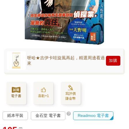
呀哈★吉伊卡哇旋風再起，精選周邊看過
加購
來
寫評價
電子書
喜歡+1
賺金幣
?
紙本平裝
金石堂 電子書
Readmoo 電子書