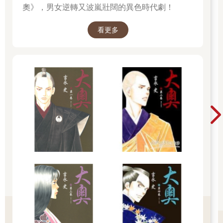
奧》，男女逆轉又波嵐壯闊的異色時代劇！
看更多