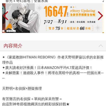
春光ｘ奇幻基地｜全書系展
2
內容簡介
✦《家庭教師HITMAN REBORN!》作者天野明夢寐以求的全新推
理作品
✦廣大讀者好評推薦！日本AMAZON平均4.7星超高評價！
✦未解懸案！連續殺人事件！將埋在黑暗中的真相一一挖掘出來─
─
天野明×名偵探×懸疑推理
有苦難言的名偵探＋單純的呆呆刑警＝
由這對神奇搭檔擔綱演出的精彩偵探好戲★