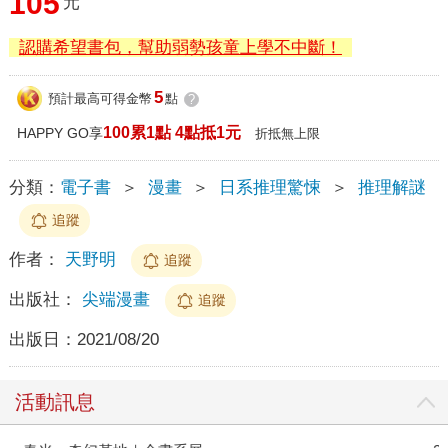
105
元
認購希望書包，幫助弱勢孩童上學不中斷！
5
預計最高可得金幣
點
?
100累1點 4點抵1元
HAPPY GO享
折抵無上限
分類：
電子書
＞
漫畫
＞
日系推理驚悚
＞
推理解謎
追蹤
作者：
天野明
追蹤
出版社：
尖端漫畫
追蹤
出版日：
2021/08/20
活動訊息