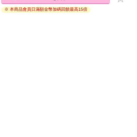
退換貨須知：
※ 本商品會員日滿額金幣加碼回饋最高15倍
因版權保護，您在金石堂所購買的電子書僅能以金石堂專屬
的閱讀軟體開啟閱讀，無法以其他閱讀器或直接下載檔案。
依據「消費者保護法」第19條及行政院消費者保護處公告之
「通訊交易解除權合理例外情事適用準則」，非以有形媒介
提供之數位內容或一經提供即為完成之線上服務，經消費者
事先同意始提供。（如：電子書、電子雜誌、下載版軟體、
虛擬商品…等），
不受「網購服務需提供七日鑑賞期」的限
制
。為維護您的權益，建議您先使用「試閱」功能後再付款
購買。