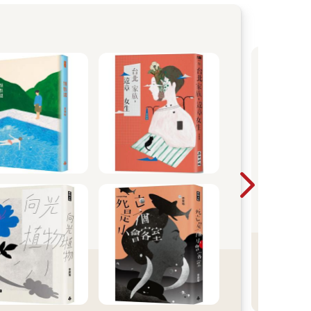
白敬
原
量，
台
注，
才