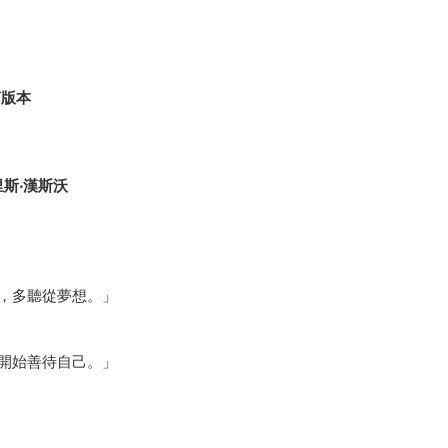
言版本
斯‧漢斯沃
，多聽從夢想。」
開始善待自己。」