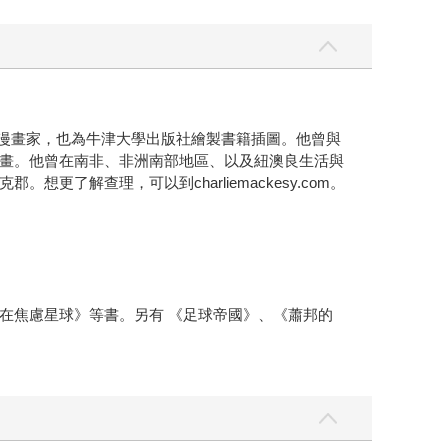
tor）的漫畫家，也為牛津大學出版社繪製書籍插圖。他曾與
s）藝術計畫。他曾在南非、非洲南部地區、以及紐澳良生活與
了解查理，可以到charliemackesy.com。
在焦慮星球》等書。另有 《足球帝國》、《蕭邦的