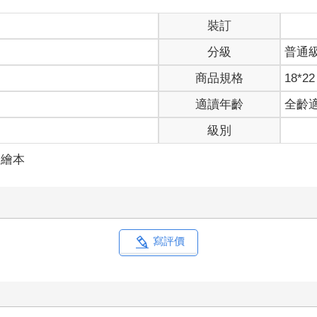
裝訂
分級
普通
商品規格
18*22
適讀年齡
全齡
級別
／繪本
寫評價