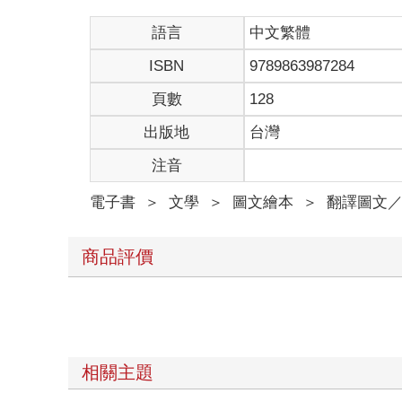
語言
中文繁體
ISBN
9789863987284
頁數
128
出版地
台灣
注音
電子書
＞
文學
＞
圖文繪本
＞
翻譯圖文
商品評價
相關主題