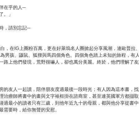
伴在乎的人─
了。」
時，請別忘記─
白，在IG上圈粉百萬，更在好萊塢名人圈掀起分享風潮，連歐普拉、
化為男孩、鼴鼠、狐狸與馬四個角色。四個角色踏上未知的旅程，有
一路上他們發現，荒野很嚇人，卻也萬分美麗。終於，他們理解了友
房的友人一起讀，陪伴朋友度過最後一段時光；有人因為這本書，找
理治療師將書中的畫與文字裱框掛在諮商室，甚至連英國軍方都擷取
碰過最小的讀者只有三歲，到他年近九十的母親，都與他分享從書中
最需要時，給你無聲的安慰。