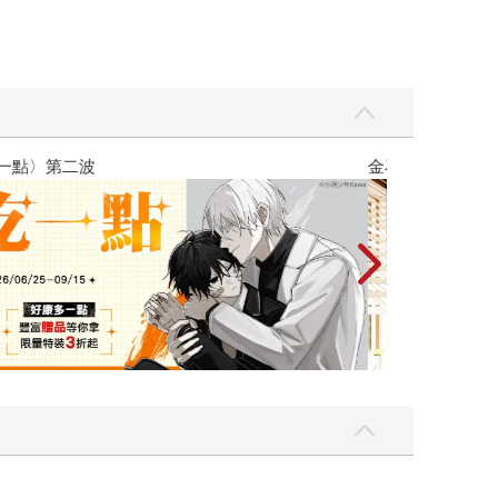
吃一點〉第二波
金石堂2026海