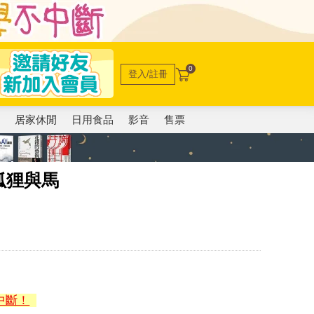
0
登入/註冊
電
居家休閒
日用食品
影音
售票
狐狸與馬
中斷！