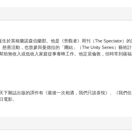
雪的冬日誕生於英格蘭諾森伯蘭郡。他是《旁觀者》周刊（The Specta
ef）慈善活動，也曾參與曼德拉的「團結」（The Unity Serie
幫助無收入或低收入家庭從事養蜂工作。他定居倫敦，但時常到薩福克郡。想更
天下雜誌出版的譯作有《最後一次相遇，我們只談喜悅》、《我們住
日電影。