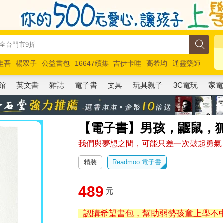
圭吾
楊双子
公益書包
16647續集
吉伊卡哇
高希均
通靈藥師
路邊攤新作
馬斯克
玩具總動員5
超慢跑
館
英文書
雜誌
電子書
文具
玩具親子
3C電玩
家
【電子書】男孩，鼴鼠，
我們與夢想之間，可能只差一次鼓起勇氣
精裝
Readmoo 電子書
489
元
認購希望書包，幫助弱勢孩童上學不