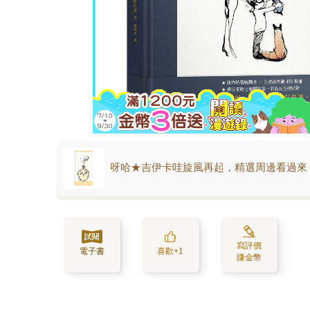
呀哈★吉伊卡哇旋風再起，精選周邊看過來
寫評價
電子書
喜歡+1
賺金幣