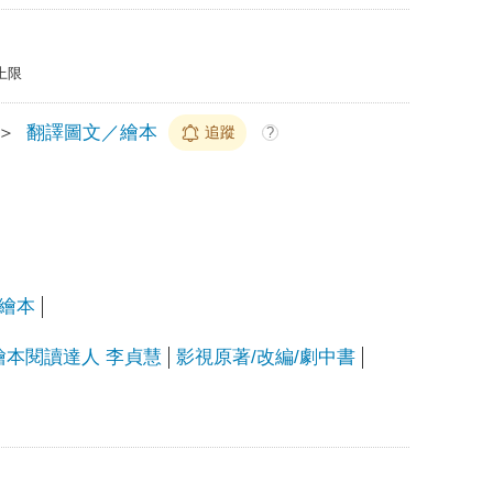
上限
＞
翻譯圖文／繪本
追蹤
?
繪本
-繪本閱讀達人 李貞慧
影視原著/改編/劇中書