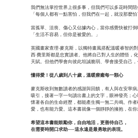
我們無法掌控世界上很多事，但我們可以多花時間陪
「每個人都有一點害怕，但我們在一起，就沒那麼怕
當孤單、沮喪、傷心又佔據內心，當你感覺快被打倒
「生活不容易，但你是被愛的。」
英國畫家查理‧麥克斯，以獨特畫風搭配溫暖睿智的對
西‧費里斯都是忠實讀者。他將自己對人生的體悟，
天賦。但他們學會向彼此坦誠脆弱、學會接受自己，
懂得愛！從八歲到八十歲，溫暖療癒每一顆心
麥克斯收到無數讀者的感謝與回饋，有人與在安寧病
吸引，接著一字一句讀出書上的文字，眼神發亮；心
懷著各自的生命經歷，都能產生獨一無二共鳴。作者
愛，也有能力愛。這本書就像一個靜靜的擁抱，在你
希望這本書能鼓勵你，自由地活，更善待自己，
在需要時開口求助──這永遠是最勇敢的表現。