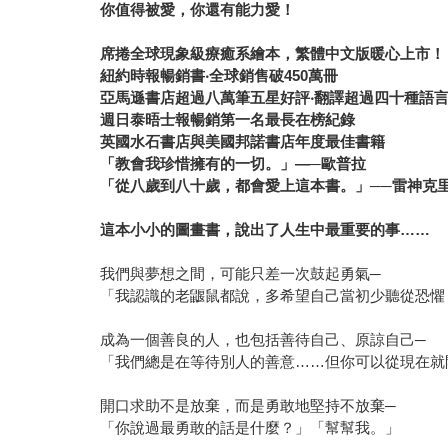
你值得被愛，你還有能力愛！
席捲全球現象級療癒系繪本，繁體中文版暖心上市！
紐約時報暢銷書‧全球銷售破450萬冊
亞馬遜書店超過八萬筆五星好評‧翻譯超過四十種語
週日泰晤士報暢銷第一名最長在榜紀錄
英國水石書店與美國邦諾書店年度最佳書籍
「教會我珍惜擁有的一切。」—─歐普拉
「從八歲到八十歲，都會愛上這本書。」──雷神克里
這本小小的圖畫書，說出了人生中最重要的事……
我們與夢想之間，可能只差一次鼓起勇氣─
「我認識的老鼴鼠都說，多希望自己當初少聽從恐懼
成為一個善良的人，也包括善待自己、原諒自己─
「我們總是在等待別人的善意……但你可以從現在就
開口求助不是放棄，而是勇敢地堅持不放棄─
「你說過最勇敢的話是什麼？」「幫幫我。」