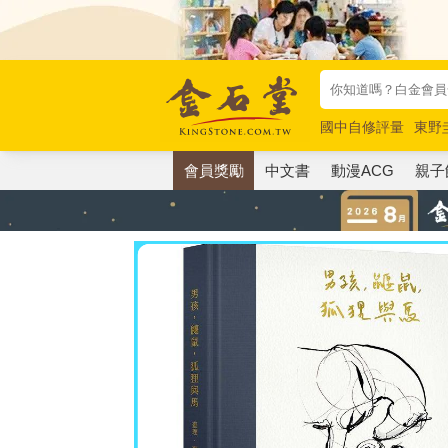
國中自修評量
東野
唯紅花綻放
奧德賽
會員獎勵
中文書
動漫ACG
親子