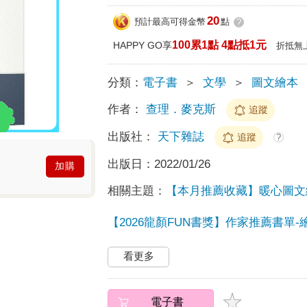
20
預計最高可得金幣
點
?
100累1點 4點抵1元
HAPPY GO享
折抵無
分類：
電子書
＞
文學
＞
圖文繪本
作者：
查理．麥克斯
追蹤
出版社：
天下雜誌
追蹤
?
出版日：
2022/01/26
加購
相關主題：
【本月推薦收藏】暖心圖文
【2026龍顏FUN書獎】作家推薦書單
看更多
電子書