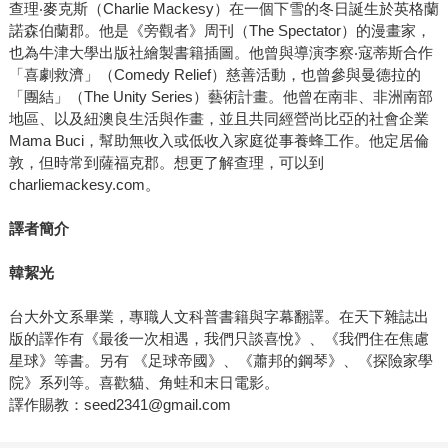
查理‧麥克斯（Charlie Mackesy）在一個下雪的冬日誕生於英格蘭
諾森伯蘭郡。他是《旁觀者》周刊（The Spectator）的漫畫家，
也為牛津大學出版社繪製書籍插圖。他曾與導演李察‧寇蒂斯合作
「喜劇救濟」（Comedy Relief）慈善活動，也曾參與曼德拉的
「團結」（The Unity Series）藝術計畫。他曾在南非、非洲南部
地區、以及紐澳良生活與作畫，並且共同經營尚比亞的社會企業
Mama Buci，幫助無收入或低收入家庭從事養蜂工作。他定居倫
敦，但時常到薩福克郡。想更了解查理，可以到
charliemackesy.com。
譯者簡介
韓絜光
台大外文系畢業，專職人文科普書籍與字幕翻譯。在天下雜誌出
版的譯作有《最後一次相遇，我們只談喜悅》、《我們住在焦慮
星球》等書。另有 《足球帝國》、《蕭邦的鋼琴》、《探險家學
院》系列等。喜歡貓、角蛙和末日電影。
譯作賜教：seed2341@gmail.com