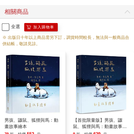
相關商品
全選
加入購物車
※ 出版日十年以上商品需另下訂，調貨時間較長，無法與一般商品合
併結帳，敬請見諒。
男孩、鼴鼠、狐狸與馬：動
【首批限量版】男孩、鼴
畫故事繪本
鼠、狐狸與馬：動畫故事繪
本（加贈動畫場景明信片）
552
629