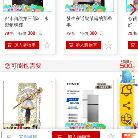
都市傳說第三部2：永
發生在近畿某處的那些
心很
樂鎮魂樓
事
好
300
300
79
折
特價
元
79
折
特價
元
79
折
加入購物車
加入購物車
您可能也需要
角色金屬吊飾書籤-葬
【HITACHI 日立】
百樂果
立即結帳
加入購物車