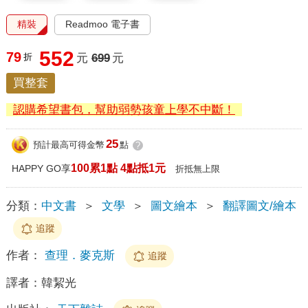
精裝
Readmoo 電子書
552
79
折
元
699
元
買整套
認購希望書包，幫助弱勢孩童上學不中斷！
25
預計最高可得金幣
點
?
100累1點 4點抵1元
HAPPY GO享
折抵無上限
分類：
中文書
＞
文學
＞
圖文繪本
＞
翻譯圖文/繪本
追蹤
作者：
查理．麥克斯
追蹤
譯者：
韓絜光