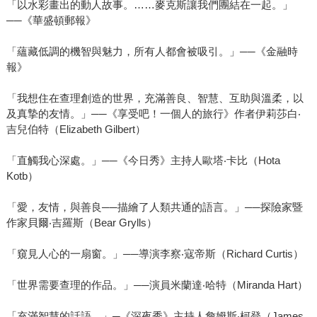
「以水彩畫出的動人故事。……麥克斯讓我們團結在一起。」
──《華盛頓郵報》
「蘊藏低調的機智與魅力，所有人都會被吸引。」──《金融時
報》
「我想住在查理創造的世界，充滿善良、智慧、互助與溫柔，以
及真摯的友情。」──《享受吧！一個人的旅行》作者伊莉莎白‧
吉兒伯特（Elizabeth Gilbert）
「直觸我心深處。」──《今日秀》主持人歐塔‧卡比（Hota
Kotb）
「愛，友情，與善良──描繪了人類共通的語言。」──探險家暨
作家貝爾‧吉羅斯（Bear Grylls）
「窺見人心的一扇窗。」──導演李察‧寇帝斯（Richard Curtis）
「世界需要查理的作品。」──演員米蘭達‧哈特（Miranda Hart）
「充滿智慧的話語。」─《深夜秀》主持人詹姆斯‧柯登（James