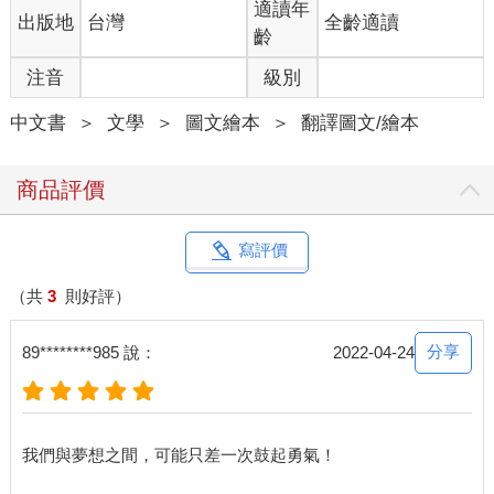
適讀年
出版地
台灣
全齡適讀
齡
注音
級別
中文書
＞
文學
＞
圖文繪本
＞
翻譯圖文/繪本
商品評價
寫評價
（共
3
則好評）
分享
89********985 說：
2022-04-24
我們與夢想之間，可能只差一次鼓起勇氣！