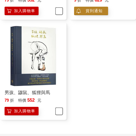
79
折
特價
元
9
折
特價
元
加入購物車
貨到通知
男孩、鼴鼠、狐狸與馬
552
79
折
特價
元
加入購物車