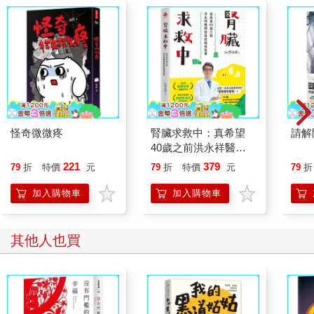
怪奇微微疼
腎臟求救中：真希望
請解
40歲之前洪永祥醫師
就告訴我這些事
221
379
79
折
特價
元
79
折
特價
元
79
折
加入購物車
加入購物車
其他人也買