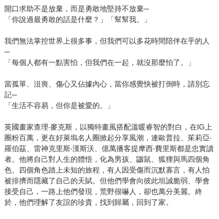
開口求助不是放棄，而是勇敢地堅持不放棄─
「你說過最勇敢的話是什麼？」「幫幫我。」
我們無法掌控世界上很多事，但我們可以多花時間陪伴在乎的人
─
「每個人都有一點害怕，但我們在一起，就沒那麼怕了。」
當孤單、沮喪、傷心又佔據內心，當你感覺快被打倒時，請別忘
記─
「生活不容易，但你是被愛的。」
英國畫家查理‧麥克斯，以獨特畫風搭配溫暖睿智的對白，在IG上
圈粉百萬，更在好萊塢名人圈掀起分享風潮，連歐普拉、茱莉亞‧
羅伯茲、雷神克里斯‧漢斯沃、億萬播客提摩西‧費里斯都是忠實讀
者。他將自己對人生的體悟，化為男孩、鼴鼠、狐狸與馬四個角
色。四個角色踏上未知的旅程，有人因受傷而沉默寡言，有人怕
被排擠而隱藏了自己的天賦。但他們學會向彼此坦誠脆弱、學會
接受自己，一路上他們發現，荒野很嚇人，卻也萬分美麗。終
於，他們理解了友誼的珍貴，找到歸屬，回到了家。