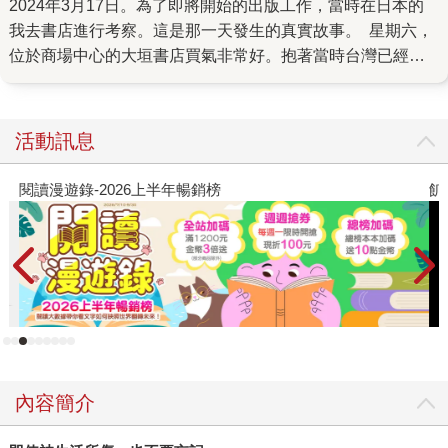
2024年3月17日。為了即將開始的出版工作，當時在日本的
我去書店進行考察。這是那一天發生的真實故事。 星期六，
位於商場中心的大垣書店買氣非常好。抱著當時台灣已經有
中文版的《我真的好喜歡你》原作，以及尚未出版的續作，
我在自助櫃檯等待前方的結帳人潮。從櫃檯最外側數過來：
有牽著孩子手的母親、拿著原子筆的爺爺，購買貓咪飼養手
活動訊息
冊的年輕情侶……數到第四組，忽然映入眼簾的是與我拿著
相同書本的人。那是一位中年男性。 他非常快速的結完帳，
閱讀漫遊錄-2026上半年暢銷榜
飢
走向我斜前方不遠處的空地，對著一直停在那裡坐著輪椅的
女士，蹲了下來。「我知道妳喜歡看書。這本繪本妳一直很
想要。」 他從紙袋中拿出那本書。將書擺在太太的腿上。
「你知道我不是很會說話的人。但就像書名寫的那樣，結婚
的這十年還有以後，我都會一直陪在你身邊。」 他輕輕摸著
妻子的頭髮，然後推著開心抱著書的妻子離開了書店。這一
幕畫面，讓快哭出來的我差點忘記結帳。 我很感激當時聽到
一段如此溫柔的話，見到如此溫暖的人們，並且有機會將這
內容簡介
個故事與大家分享。那本書，如今終於在台灣出版了，書名
叫做《我會永遠陪著你》。 「永遠陪著你」是承諾，是告