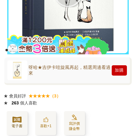
呀哈★吉伊卡哇旋風再起，精選周邊看過
加購
來
★
會員好評
★★★★★（3）
★
263
個人喜歡
寫評價
電子書
喜歡+1
賺金幣