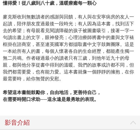
懂得愛！從八歲到八十歲，溫暖療癒每一顆心
麥克斯收到無數讀者的感謝與回饋，有人與在安寧病房的友人一
起讀，陪伴朋友度過最後一段時光；有人因為這本書，找到活下
去的希望；有母親看見閱讀障礙的孩子被圖畫吸引，接著一字一
句讀出書上的文字，眼神發亮；心理治療師將書中的畫與文字裱
框掛在諮商室，甚至連英國軍方都擷取書中文字鼓舞團隊。這是
一本給所有人的書，每個人懷著各自的生命經歷，都能產生獨一
無二共鳴。作者碰過最小的讀者只有三歲，到他年近九十的母
親，都與他分享從書中得到的溫暖。我們的故事或許都不同，但
我們都需要愛，也有能力愛。這本書就像一個靜靜的擁抱，在你
最需要時，給你無聲的安慰。
希望這本書能鼓勵你，自由地活，更善待自己，
在需要時開口求助──這永遠是最勇敢的表現。
影音介紹