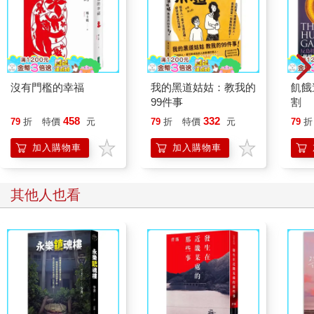
沒有門檻的幸福
我的黑道姑姑：教我的
飢餓
99件事
割
458
332
79
折
特價
元
79
折
特價
元
79
折
加入購物車
加入購物車
其他人也看