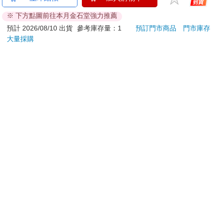
送的芙莉蓮A款(芙)
376L 一級能效變頻雙
聯名
※ 下方點圖前往本月金石堂強力推薦
門右開冰箱
320
19228
特價
元
特價
元
8
折
20900
HRTN6408S 璀璨銀/
預計 2026/08/10 出貨
參考庫存量：1
預訂門市商品
門市庫存
典雅白
大量採購
加入購物車
加入購物車
您可能會喜歡
吉伊卡哇吸水杯墊(吉
【PUGO】聰明書包
Taiw
伊卡哇)
3.0 plus(中低年級)酷
Nove
黑 全新進化玩美上市
editi
180
4161
9
折
特價
元
95
折
特價
元
73
折