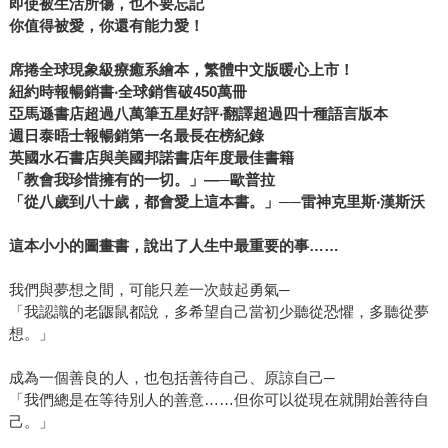
即使被生活所傷，也不要忘記
白，是永遠不變的守護。無論這個世界如何改變，都如同書
你值得被愛，你還有能力愛！
名所說的——我會永遠陪著你，春夏秋冬，朝花夕拾。內心
滿滿的愛，卻口拙無法說出口，所以用這本繪本向你訴說。
席捲全球現象級療癒系繪本，繁體中文版暖心上市！
在文章的最後，我想將書中我自己最愛的三段話寫下來，與
紐約時報暢銷書‧全球銷售破450萬冊
大家分享。 「你來到了我的生命故事中。這是我最珍貴的寶
亞馬遜書店超過八萬筆五星好評‧翻譯超過四十種語言版本
藏。」 「我很幸福。現在，今天，還有明天。因為有生之年
週日泰晤士報暢銷第一名最長在榜紀錄
英國水石書店與美國邦諾書店年度最佳書籍
我遇見了你。」 「因為有你在，今天是美好的一天。謝謝
「教會我珍惜擁有的一切。」—─歐普拉
你，一直陪在我身邊。」 我在這本書中，讀到了愛情，友
「從八歲到八十歲，都會愛上這本書。」──雷神克里斯‧漢斯沃
情，親情。戀人，朋友，家人。我想著人生的悲歡離合，月
圓月缺，希望在有一天成為天上的星辰以前，能夠一直陪在
這本小小的圖畫書，說出了人生中最重要的事……
親愛的人身邊。慶幸有緣份能握緊他的手，對他說：你的完
美與不完美，都是我的最愛。「我會永遠陪著你」，這個書
我們與夢想之間，可能只差一次鼓起勇氣─
名，是我每日想對你說的告白。 從日本的書店，直到現在看
「我認識的老鼴鼠都說，多希望自己當初少聽從恐懼，多聽從夢
見它出現在臺灣的書店。我很開心《我會永遠陪著你》的繁
想。」
體中文版終於出版了。希望這本書能成為你內心的港灣，溫
成為一個善良的人，也包括善待自己、原諒自己─
暖的指引，與你一同，向深愛的人溫柔告白。
「我們總是在等待別人的善意……但你可以從現在就開始善待自
己。」