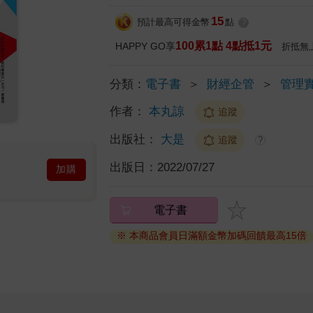
15
預計最高可得金幣
點
?
100累1點 4點抵1元
HAPPY GO享
折抵無
分類：
電子書
＞
財經企管
＞
管理
作者：
本丸諒
追蹤
出版社：
大是
追蹤
?
出版日：
2022/07/27
加購
電子書
※ 本商品會員日滿額金幣加碼回饋最高15倍