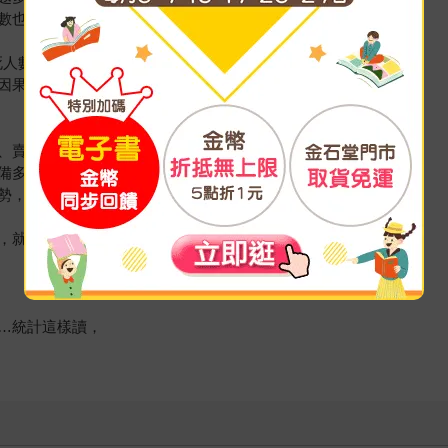
數也越多。
死人數變化有正相關，
因果」就很難說。
、賣場銷售業績，
備多少快篩劑、
勢，
，就是根據統計。
…統計這樣讀，