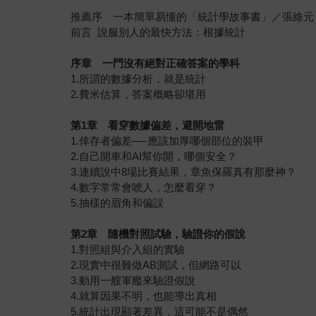
推薦序 一本簡單易懂的「統計學故事書」／張維元
前言 說服別人的最快方法：根據統計
序章 一門沒有絕對正確答案的學科
1.所謂的數據分析，就是統計
2.費米估算，答案概略卻堪用
第1章 看穿數據偏差，避開地雷
1.倖存者偏差──應該加厚哪個部位的裝甲
2.自己開車和AI幫你開，哪個安全？
3.連續說中8場比賽結果，章魚保羅真有那麼神？
4.數字常常會唬人，怎麼看穿？
5.抽樣的眉角和偏誤
第2章 隨機對照試驗，驗證你的假說
1.對照組與介入組的實驗
2.現實中很難做AB測試，但網路可以
3.動用一艘軍艦來驗證假說
4.就算因果不明，也能導出真相
5.統計出現顯著差異，這可能不是偶然