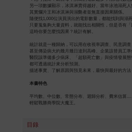
另一項數據顯示，冰淇淋賣得越好、當年泳池溺死人
其實爛片王和冰淇淋與溺斃者並無直接因果關係。
隨便找1,000位演員演出的電影數量，都能找到與溺
只要蒐集夠大量資料，就能找出相關性，但是否有「
這時你要怎麼找因果？統計有解。
統計就是一種歸納，可以用在收視率調查、民意調查
甚至傳染病大約幾月幾日達到高峰、企業該替員工準
醫院該準備多少病床、「超額死亡數」與疫情發展態
都可透過統計來分析預測。
描述事實、了解原因與預見未來，最快與最好的方法
本書特色
平均數、中位數、常態分布、迴歸分析、費米估算…
輕鬆戰勝商學院大魔王。
目錄