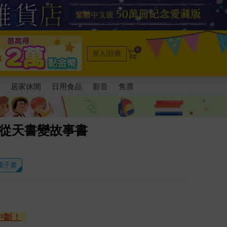
0
登入/註冊
電
居家休閒
日用食品
影音
售票
學從天書變故事書
 電子書
中斷！