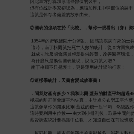
因此軍方打算加厚這些部位的裝甲，
但有位統計學家卻認為，應該加厚未中彈部位的裝甲
這就是倖存者偏差的故事由來。
◎
圖表的強項在於「比較」，幫你一眼看出（穿）資
1854年的野戰醫院十分髒亂，因感染疾病而死的士
這時，南丁格爾就把死亡人數的統計，從直方圖換
就成功說服國會議員願意提供經費，改善醫療環境
為什麼只是換個圖表呈現，說服力就大增？
南丁格爾不只是護士，更是運用統計學的行家！
◎
這樣學統計，天書會變成故事書！
．問我財產有多少？我和比爾‧蓋茲的財產平均超過4
極端的離群值會讓平均失真，主計處公布勞工平均薪
這就像拿你的錢跟比爾‧蓋茲的錢一起平均，然後說
這時要利用中位數──由大到小排列後，取最中間的
薪資調查統計要揭露中位數，才知道自己在前段班或
．尼可拉斯．凱吉每年演出的電影越多，溺死人數也