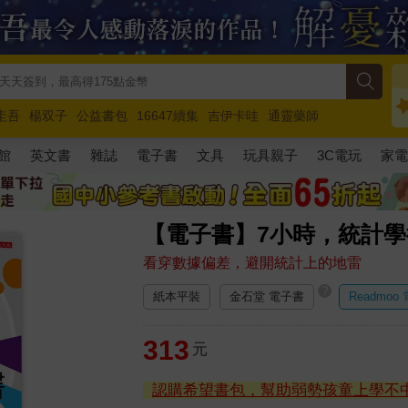
圭吾
楊双子
公益書包
16647續集
吉伊卡哇
通靈藥師
路邊攤新作
馬斯克
玩具總動員5
超慢跑
館
英文書
雜誌
電子書
文具
玩具親子
3C電玩
家
【電子書】7小時，統計
看穿數據偏差，避開統計上的地雷
?
紙本平裝
金石堂 電子書
Readmoo
313
元
認購希望書包，幫助弱勢孩童上學不