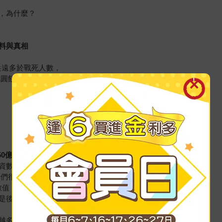
，為什麼？
料與真相
兵遠多於戰死人數，
成圓餅圖，
，
50億美元！
資數字，就是犯了這種錯，
你們很有錢。
數值，
是後段班。
越多？