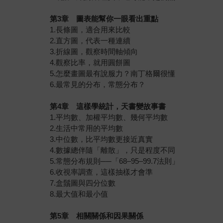
第3章 圖表能幫你一眼看出重點
1.長條圖，適合用來比較
2.直方圖，代表一種連續
3.折線圖，觀察時間軸傾向
4.觀察比率，就用圓餅圖
5.怎麼畫圖最有說服力？南丁格爾很懂
6.最常見的分布，常態分布？
第4章 這樣學統計，天書變故事書
1.平均數、加權平均數、幾何平均數
2.生活中常用的平均數
3.中位數，比平均數更接近真實
4.數據總伴隨「離散」，只是程度不同
5.常態分布規則──「68–95–99.7法則」
6.收視率調查，這樣抽樣才會準
7.盒鬚圖與四分位數
8.最大值和最小值
第5章 相關關係和因果關係