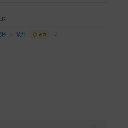
上限
實務
＞
統計
追蹤
?