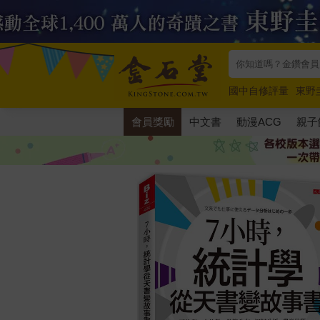
國中自修評量
東野
唯紅花綻放
奧德賽
會員獎勵
中文書
動漫ACG
親子