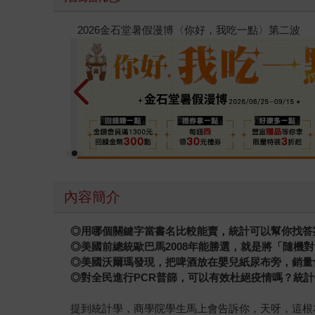
電子書
通靈藥
內容簡介
◎
用哪個關鍵字當書名比較能賣，統計可以幫你找答
◎
美國前總統歐巴馬2008年能勝選，就是將「隨機
◎
美國沃爾瑪發現，把啤酒放在嬰兒紙尿布旁，銷量
◎
對全民進行PCR普篩，可以有效杜絕疫情嗎？統
提到統計學，商學院學生馬上會告訴你，天呀，這根