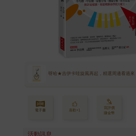
呀哈★吉伊卡哇旋風再起，精選周邊看過來
寫評價
電子書
喜歡+1
賺金幣
活動訊息