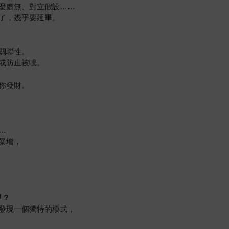
麼虛無、對立假設……
了，幾乎要延畢。
關聯性。
或防止被唬。
你發財。
…
暴增，
甲？
發現一個獨特的模式，