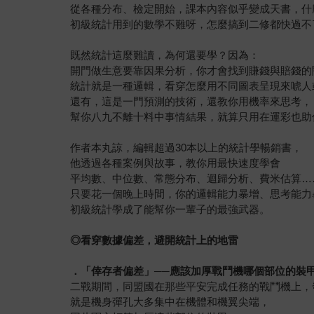
從各種分布、檢定開始，課本內容似乎變成天書，什
初級統計用到的數學不難呀，怎麼搞到二修都快過不
既然統計這麼難讀，為何還要學？因為：
開門做生意要靠因果分析，你才會找到賺錢與賠錢的
統計就是一種邏輯，看穿怎麼用不同圖表呈現來唬人
還有，這是一門預測的技術，還教你用機率來思考，
幫你八九不離十料中事情結果，就算只用在運彩也助
作者本丸諒，編輯超過30本以上的統計學暢銷書，
他透過各種案例與故事，教你用最快速度學會
平均數、中位數、常態分布、迴歸分析、費米估算…
只要花一個晚上時間，你的邏輯能力暴增、思考能力
初級統計學成了能幫你一輩子的最強武器。
◎
看穿數據偏差，避開統計上的地雷
．「倖存者偏差」──應該加厚戰鬥機哪個部位的裝
二戰期間，同盟國在那些平安完成任務的戰鬥機上，
就是機身彈孔大多集中在機體和機翼尖端，