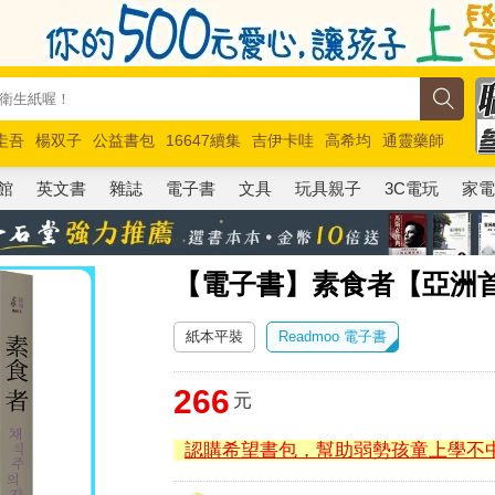
圭吾
楊双子
公益書包
16647續集
吉伊卡哇
高希均
通靈藥師
路邊攤新作
馬斯克
玩具總動員5
超慢跑
館
英文書
雜誌
電子書
文具
玩具親子
3C電玩
家
【電子書】素食者【亞洲
紙本平裝
Readmoo 電子書
266
元
認購希望書包，幫助弱勢孩童上學不