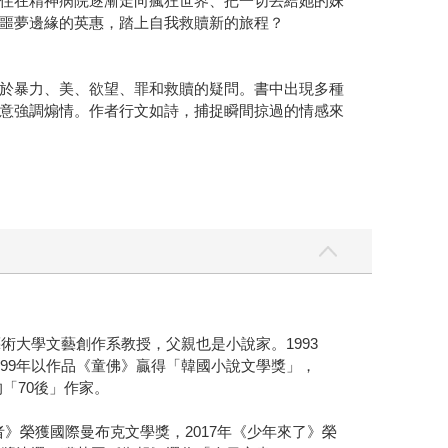
住在精神病院逐漸走向瘋狂世界、把一切丟給她的妹
噩夢邊緣的英惠，踏上自我救贖新的旅程？
於暴力、美、欲望、罪和救贖的疑問。書中出現多種
意強調煽情。作者行文如詩，捕捉瞬間掠過的情感來
術大學文藝創作系教授，父親也是小說家。1993
99年以作品《童佛》贏得「韓國小說文學獎」，
「70後」作家。
者》榮獲國際曼布克文學獎，2017年《少年來了》榮