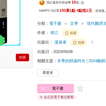
10
預計最高可得金幣
點
?
100累1點 4點抵1元
HAPPY GO享
折抵無
分類：
電子書
＞
文學
＞
現代翻譯
作者：
韓江
追蹤
出版社：
漫遊者
追蹤
?
出版日：
2023/05/08
加購
相關主題：
冬季的靜謐時光
2024暢
看更多
電子書
※ 金石堂電子書怎麼看