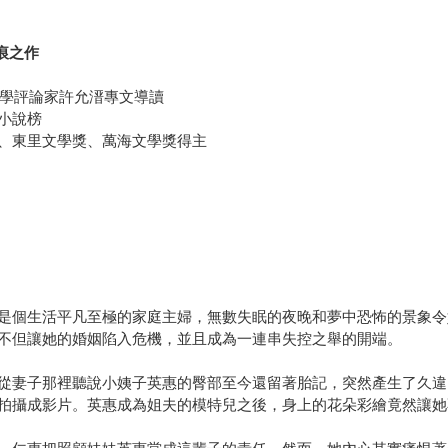
痕之作
文學評論家許允溍專文導讀
小說榜
、東里文學獎、萬海文學獎得主
是個生活平凡至極的家庭主婦，無數失眠的夜晚和夢中恐怖的景象令
不但讓她的婚姻陷入危機，並且成為一連串失控之舉的開端。
從妻子那裡聽說小姨子英惠的臀部至今還留著胎記，突然產生了久違
拍攝成影片。英惠成為姐夫的模特兒之後，身上的花朵彩繪竟然讓她