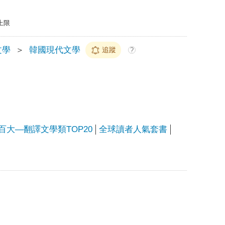
上限
文學
＞
韓國現代文學
追蹤
?
銷百大—翻譯文學類TOP20
全球讀者人氣套書