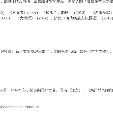
白》，是韓江結合自傳、富實驗性質的作品，再度入圍了國際曼布克文
002)、《素食者》(2007)、《起風了，走吧》（2010）、《希臘語課》
（2000）、《火蠑螈》（2012）、詩集《將傍晚放入抽屜裡》（201
《文學與社會》新人文學獎評論部門，展開評論活動。曾任《世界文學
人看」的好奇心，闖進翻譯的世界。譯有《謊言》、《您已登入N號
chootong.translator