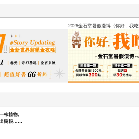
2026金石堂暑假漫博〈你好，我
一株植物。
出樹根……