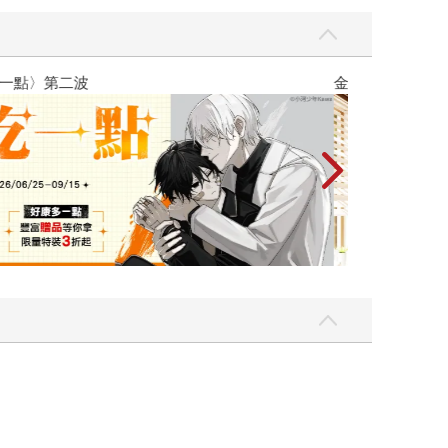
吃一點〉第二波
金石堂2026海