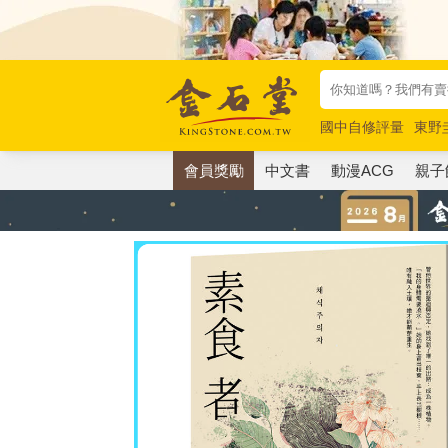
國中自修評量
東野
唯紅花綻放
奧德賽
會員獎勵
中文書
動漫ACG
親子