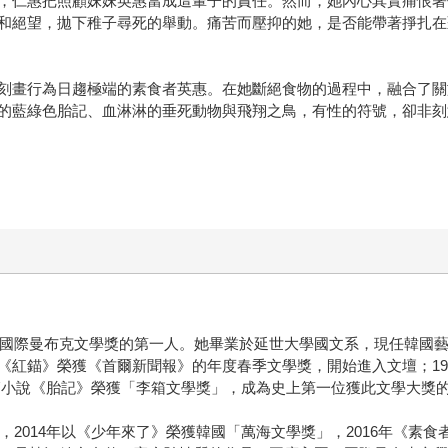
，仁惠把照顧妹妹英惠當成這輩子的責任。然而，她內心其實痛恨著
和絕望，拋下稚子尋死的舉動。痛苦而壓抑的她，是否能帶著掙扎在
刻畫行為日趨極端的素食者英惠。在她斷絕食物的過程中，融合了關
的藍綠色胎記、血淋淋的垂死動物與飛翔之鳥，有性的符號，卻非刻
得國際曼布克文學獎的第一人。她畢業於延世大學國文系，現任韓國藝
《紅錨》榮獲《首爾新聞報》的年度春季文學獎，開始進入文壇；19
以中篇小說《胎記》榮獲「李箱文學獎」，成為史上第一位獲此文學大獎的
，2014年以《少年來了》榮獲韓國「萬海文學獎」，2016年《素食