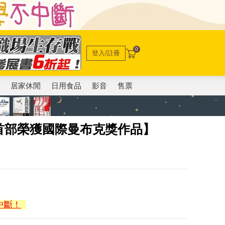
0
登入/註冊
電
居家休閒
日用食品
影音
售票
首部榮獲國際曼布克獎作品】
中斷！