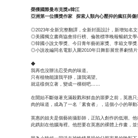
榮獲國際曼布克獎x韓江
亞洲第一位獲獎作家 探索人類內心壓抑的瘋狂與傷
◎2023年全新完整翻譯，全新封面設計，新增知名
◎美國獨立書商協會排行榜、倫敦標準晚報暢銷文學
◎韓國小說文學獎、今日青年藝術家獎、李箱文學獎
◎小說改編同名電影入圍2010年日舞影展世界劇情片
◆
我再也沒辦法忍受肉的味道。
只有植物能讓我平靜，讓我渴望。
就這樣倒立著，變成一棵樹吧……
在開始不斷做著充滿殺戮和鮮血的噩夢之前，英惠只
肉的味道，成為了一名「素食者」，這個小小的舉動
英惠的姐夫是個藝術攝影師，正陷入創作的低潮。他
此鐫刻在他腦海裡。他想要在英惠的裸體上作畫，並