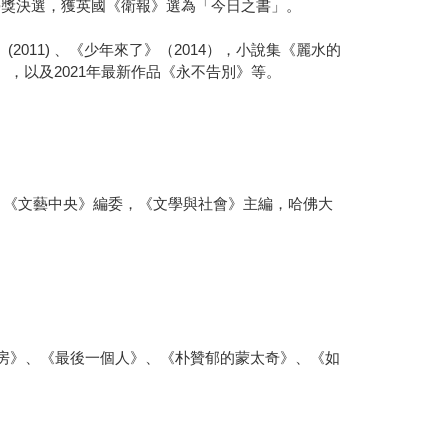
學獎決選，獲英國《衛報》選為「今日之書」。
 (2011) 、《少年來了》（2014），小說集《麗水的
3），以及2021年最新作品《永不告別》等。
》、《文藝中央》編委，《文學與社會》主編，哈佛大
房》、《最後一個人》、《朴贊郁的蒙太奇》、《如