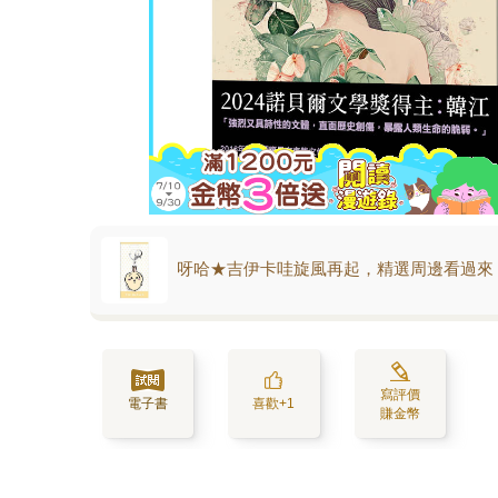
呀哈★吉伊卡哇旋風再起，精選周邊看過來
寫評價
電子書
喜歡+1
賺金幣