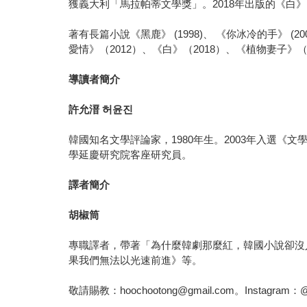
獲義大利「馬拉帕蒂文學獎」。2018年出版的《
著有長篇小說《黑鹿》 (1998)、 《你冰冷的手》 (2
愛情》（2012）、《白》（2018）、《植物妻子》
導讀者簡介
許允溍
허윤진
韓國知名文學評論家，1980年生。2003年入選
學延慶研究院客座研究員。
譯者簡介
胡椒筒
專職譯者，帶著「為什麼韓劇那麼紅，韓國小說卻沒
果我們無法以光速前進》等。
敬請賜教：hoochootong@gmail.com。Instagram：@hoo