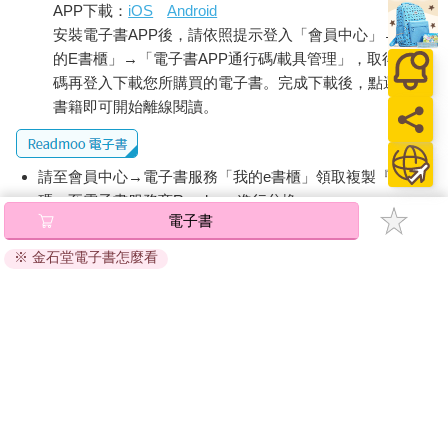
APP下載：
iOS
Android
道吧！」雖然有些門市能彈性應付這種狀況，但有時也會演變成
安裝電子書APP後，請依照提示登入「會員中心」→「我
糾紛。
的E書櫃」→「電子書APP通行碼/載具管理」，取得通行
又譬如，某次她在速食店點餐時，店員問她：「要不要搭配薯
碼再登入下載您所購買的電子書。完成下載後，點選任一
條？」她也強硬地回答：「我沒有說要點薯條吧！」
書籍即可開始離線閱讀。
無論哪種情況，店員都只是依標準作業流程來進行，一般人就算
多少覺得有點煩，也能理解「這只是平常的狀況」。但R小姐無
請至會員中心→電子書服務「我的e書櫃」領取複製『兌換
法理解所謂的「平常」到底是怎麼一回事，因此會覺得煩躁。
碼』至電子書服務商Readmoo進行兌換。
電子書
退換貨須知：
【當事人心聲】世界上充滿了無意義的事。為什麼大家都不生
※ 金石堂電子書怎麼看
氣？
因版權保護，您在金石堂所購買的電子書僅能以金石堂專屬
的閱讀軟體開啟閱讀，無法以其他閱讀器或直接下載檔案。
便利商店的「年齡確認按鈕」有意義嗎？我的外表看起來就跟實
依據「消費者保護法」第19條及行政院消費者保護處公告之
際年齡一樣，都是三十歲，怎麼可能是未成年人？確認這種沒有
「通訊交易解除權合理例外情事適用準則」，非以有形媒介
意義的事情真的很浪費時間。「用看的也知道吧！」難道大家都
提供之數位內容或一經提供即為完成之線上服務，經消費者
不會想說這句話嗎？（R小姐，三十歲）
事先同意始提供。（如：電子書、電子雜誌、下載版軟體、
虛擬商品…等），
不受「網購服務需提供七日鑑賞期」的限
＊面對暴怒的對方，千萬不能硬碰硬，請冷靜地應對＊
制
。為維護您的權益，建議您先使用「試閱」功能後再付款