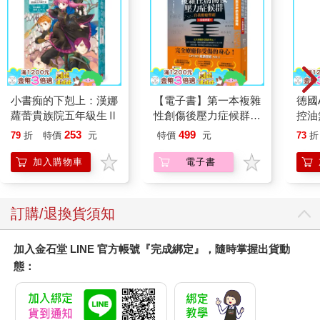
醫師只要開藥給我就好了，為什麼要問我多餘的事呢？同樣的事
情說兩遍很浪費時間，想知道的話，去問諮商師就好了啊！（A先
生，十八歲）
＊理解當事人有自己的世界觀，並仔細且具體地說明，幫助對方
學習＊
小書痴的下剋上：漢娜
【電子書】第一本複雜
德國A
蘿蕾貴族院五年級生Ⅱ
性創傷後壓力症候群自
控油
有ASD的人往往會根據自己的世界觀，老實說出心裡所想的事。
我療癒聖經（長銷典
凝露3
由於他們的世界非常難以動搖，往往因此缺乏想像對方感受的能
253
499
79
折
特價
元
特價
元
73
折
藏）
髮根
力，也不太清楚對方為什麼不高興。要是對方大聲喝斥：「未免
調理
加入購物車
電子書
太沒禮貌了！」也許有可能感到退縮，但也有不少人會更強烈地
滋潤
表明自己的想法，並提出反駁。
質適
周圍的人首先要理解的是，當事人所擁有的世界觀是他的一種個
訂購/退換貨須知
人特質。在此認知上，仔細且具體地向他解釋每個人都有自己的
想法、直接遭到否定的人會有什麼感受等。稍微隔一段時間之後
加入金石堂 LINE 官方帳號『完成綁定』，隨時掌握出貨動
再說明，或是由第三者來說，都很有效。多累積一點這樣的經
態：
驗，有ASD的人想必就能逐漸學會不要太執著於自己的觀點。
【生活指引】該如何判斷哪些話能說，哪些話不能說？