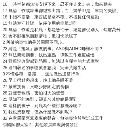
16 一時半刻都無法安靜下來，忍不住走來走去，動來動去
17 無論工作或家事都經常出錯，而且幾乎都是「單純的失誤」
18 手指不靈活，東西總是拿不穩，不擅長任何運動
19 無法遵守排隊、依序使用的簡單規則
20 無論工作還是私底下都是急性子，總是催促別人，焦慮萬分
21 會不顧後果衝動購物，但很快就膩了
2 所做的事情總是與周圍不同步。
22 總是「拖延」該做的事。ASD與ADHD哪裡不同？
23 無法簡短摘要、找出重點，導致工作進度緩慢
24 對現況改變感到恐懼，無法以有彈性的方式應對
25 遇到著迷的事物就會忘我，完全荒廢生活
3 不懂各種「常識」，無法做出適當行為。
26 早上很難爬起來，晚上總是睡不著
27 嚴重挑食，只吃少數固定的食物
28 對聲音敏感，害怕很大的聲音
29 明知不能晚到，卻莫名其妙總是遲到
30 這樣的孩子，到底為什麼討厭洗澡呢？
31 我也想整理，但為什麼做不到呢？
32 在意周圍窸窸窣窣的聲音，無法專注於對話或工作
◎醫師聊天室2：其他發展障礙與併發症