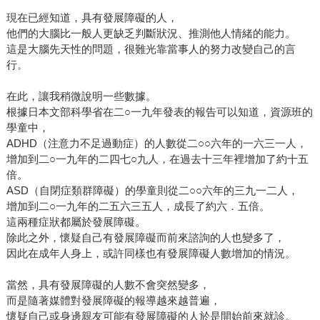
現在已經知道，具有發展障礙的人，
他們的大腦比一般人更缺乏判斷狀況、推測他人情緒的能力。
這是大腦先天性的問題，很難光靠當事人的努力改變自己的言
行。
在此，讓我稍微說明一些數據。
根據日本文部科學省在二○一九年發表的報告可以知道，資源班的
學童中，
ADHD（注意力不足過動症）的人數從二○○六年的一六三一人，
增加到二○一九年的二四七○九人，在過去十三年裡增加了約十五
倍。
ASD（自閉症類群障礙）的學童則從二○○六年的三九一二人，
增加到二○一九年的二五六三五人，成長了約六．五倍。
這兩種症狀都屬於發展障礙。
除此之外，懷疑自己有發展障礙而前來諮詢的人也變多了，
因此在成年人身上，或許同樣也有發展障礙人數增加的情況。
當然，具有發展障礙的人數不會突然變多，
而是隨著媒體對發展障礙的報導越來越普遍，
懷疑自己或身邊親友可能有發展障礙的人於是開始前來就診。