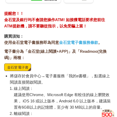
說出來的話明明沒錯，卻惹對方生氣，有可能是因為你說話太直
接。開口前可以先試著停下來想一想：「如果我這麼說，對方會
提醒您！！
有什麼感受？」思考過後再說出口。當自己的發言導致對方表情
金石堂及銀行均不會請您操作ATM! 如接獲電話要求您前往
變得凝重時，建議接下來的說法要再委婉一點。只要有這樣的意
ATM提款機，請不要聽從指示，以免受騙上當！
識，就能帶來很大的改變喔！
購買須知：
使用金石堂電子書服務即為同意
金石堂電子書服務條款
。
▍10 因為一點小事就生氣，而且難以平復
電子書分為「金石堂(線上閱讀+APP)」及「Readmoo(兌換
碼)」兩種：
「不能稍微忍耐一下嗎？」「也太暴躁了吧？」
＊無法理解「平常」，所以忍不住煩躁＊
將儲存於會員中心→電子書服務「我的e書櫃」，點選線上
ADHD的特質之一是情緒控制能力差，但這多半會隨著年齡成長
閱讀直接開啟閱讀。
而改善；話雖如此，仍有些人即使在成年後，依然受其影響。比
線上閱讀：
如在餐廳裡被要求等待時，就會忍不住對店員發飆；就算店員只
建議使用Chrome、Microsoft Edge 有較佳的線上瀏覽效
是按標準作業流程處理，有些人也會因此發怒。
果， iOS 16 或以上版本，Android 6.0 以上版本，建議裝
置有6GB以上的記憶體，至少有 30 MB以上的容量。
R小姐（三十歲）之前在便利商店買酒時，店員要求她按下「確
離線閱讀：
認是否已成年」的按鈕，她聽到之後忍不住大吼：「用看的也知