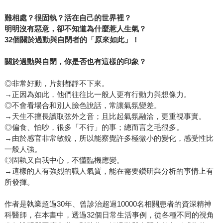
難相處？很固執？活在自己的世界裡？
明明沒有惡意，卻不知道為什麼惹人生氣？
32
個關於過動與自閉者的「原來如此」！
關於過動與自閉，你是否也有這樣的印象？
◎非常好動，片刻都靜不下來。
→正因為如此，他們往往比一般人更有行動力與想像力。
◎不會看場合和別人臉色說話，常讓氣氛變差。
→天生不擅長讀取弦外之音；且比起氣氛融洽，更重視事實。
◎偏食、怕吵，很多「不行」的事；總而言之毛很多。
→由於感官非常敏銳，所以能察覺許多極微小的變化，感受性比
一般人強。
◎固執又自我中心，不懂臨機應變。
→這樣的人有強烈的職人氣質，能在需要鑽研與分析的事情上有
所發揮。
作者是執業超過30年、曾診治超過10000名相關患者的資深精神
科醫師，在本書中，透過32個日常生活事例，從各種不同的視角