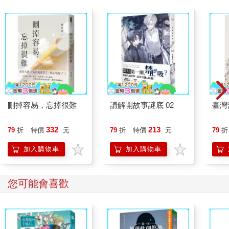
A先生（十八歲）有ASD。
他走進診間後，我問：「最近狀況如何呢？」沒想到他竟然回
答：「跟醫師說這個有什麼意義嗎？」A先生另外也在進行心理諮
商，所以對他來說，我只是個「開藥的人」，就算跟我談論藥物
以外的話題，也沒有什麼意義。
如果是一般人，看診時即使被醫師問到狀況如何，就算心裡想著
刪掉容易，忘掉很難
請解開故事謎底 02
臺灣
「沒什麼好說的，醫師只要開藥給我就好了」，也會理所當然地
給個「還好」之類、不痛不癢的答案。
332
213
79
折
特價
元
79
折
特價
元
79
折
但ASD患者的想法非常頑固，他們擁有類似個人世界觀的成見，
加入購物車
加入購物車
覺得「這個一定要這樣」。對他們來說，為了根據現場狀況與他
人對話而改變自己的世界觀，是非常困難的事。也因為這樣的差
異，他們有時也會說出讓對方困惑的言論。
您可能會喜歡
【當事人心聲】為什麼做這麼浪費時間的事呢？
最近的狀況或是煩惱的事情，應該找諮商師談就好了吧？精神科