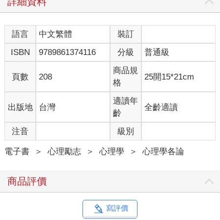
詳細資料
質，或許就是因為大腦邊緣系統過度敏感，或是能抑制大腦邊緣
系統運作的大腦新皮質功能較弱的緣故。
語言
中文繁體
裝訂
此外，人類的大腦中，腦幹等較早發展的舊腦經常發出「採取行
ISBN
9789861374116
分級
普通級
動」的加速訊號，前額葉則會發出抑制其作用的煞車訊號。所以
也有人指出，ADHD的過動傾向，或許就是因為負責煞車的前額
商品規
葉缺乏作用。
頁數
208
25開15*21cm
格
現在也已經知道，分隔前額葉與顳葉的大溝槽（外側溝）深處的
適讀年
出版地
台灣
全齡適讀
腦島皮質也與發展障礙有關。
齡
腦島皮質具有監測現在自己的情緒是悲傷或快樂的作用。而有
注音
級別
ASD的人似乎缺乏這方面的能力，所以無法順利將自己的情緒展
現在臉上，或是用語言表達出來。
電子書
＞
心理勵志
＞
心理學
＞
心理學各論
這些先天性的大腦功能偏差不是疾病，頂多算是一種「特質」。
商品評價
所謂有發展障礙的人們，其實也只是大腦太有特色罷了，這些特
質與「個性」大不相同，因為個性除了先天條件之外，家庭環境
與教育等後天培養的部分也有重大的影響。
寫評價