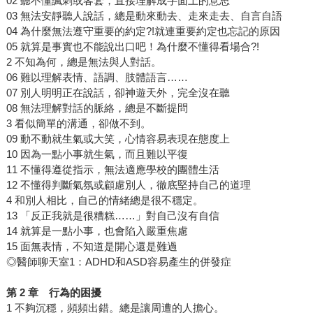
02 聽不懂諷刺或客套，直接理解成字面上的意思
03 無法安靜聽人說話，總是動來動去、走來走去、自言自語
04 為什麼無法遵守重要的約定?!就連重要約定也忘記的原因
05 就算是事實也不能說出口吧！為什麼不懂得看場合?!
2 不知為何，總是無法與人對話。
06 難以理解表情、語調、肢體語言……
07 別人明明正在說話，卻神遊天外，完全沒在聽
08 無法理解對話的脈絡，總是不斷提問
3 看似簡單的溝通，卻做不到。
09 動不動就生氣或大笑，心情容易表現在態度上
10 因為一點小事就生氣，而且難以平復
11 不懂得遵從指示，無法適應學校的團體生活
12 不懂得判斷氣氛或顧慮別人，徹底堅持自己的道理
4 和別人相比，自己的情緒總是很不穩定。
13 「反正我就是很糟糕……」對自己沒有自信
14 就算是一點小事，也會陷入嚴重焦慮
15 面無表情，不知道是開心還是難過
◎醫師聊天室1：ADHD和ASD容易產生的併發症
第
2
章 行為的困擾
1 不夠沉穩，頻頻出錯。總是讓周遭的人擔心。