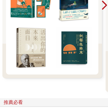
為了與發展障礙者共同生活，首先必須理解他們「眼中的世
界」。舉例來說，如果因為發展障礙者「聽不懂社交辭令或諷刺
挖苦的話」而困擾，那麼一旦知道原因出在「基於大腦特性，他
們只能理解字面上的意義」，心情說不定就能稍微平復一些，也
會知道應該採取「與這樣的人交談時，必須盡量有話直說，不要
拐彎抹角」的方式。
至於發展障礙者，如果知道自己的言語與態度會帶給周遭人們什
麼樣的感受，或許就更能掌握日常生活該注意的地方。如果彼此
都能站在對方的角度、更進一步理解發展障礙的話，生活想必能
比過去更自在、更沒有壓力。孩子能更安心地享受家庭與校園生
活；成年人也能減少職場上的糾紛，更充分發揮自己的實力。
〈第1章 溝通的困擾〉
▍01 想法固執，回答時給人的感覺很差
「竟然說這種話？」「要再靈活一點……」
推薦必看
＊有自己的世界觀，無法靈活應對＊