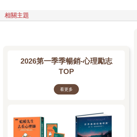
▍重要的是理解當事人「眼中的世界」
相關主題
發展障礙者由於其特質的關係，經常會採取一些旁人眼中難以理
解的行動。
他們會因為反覆發生的錯誤、難以理解的思維和行為，以及不適
合當下情境的無心發言等，對周圍的人造成壓力，往往讓大家覺
得「又來了」。
2026第一季季暢銷-心理勵志
TOP
例如有ASD的人不擅長想像對方的感受或理解環境的氛圍，難免
對家人造成影響或壓力，甚至因為精神疲勞而導致各種身心問
題、罹患「卡珊德拉症候群」──簡單來說，就是你確實在受苦，
看更多
但無人相信。
雖然卡珊德拉症候群並非正式的醫學術語，但這個詞彙的出現，
或許也表明了與發展障礙者溝通有多麼困難。但從另一個角度來
看，他們的言行舉止背後，必定有其理由，當事人也常因此感到
痛苦。