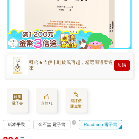
呀哈★吉伊卡哇旋風再起，精選周邊看過
加購
來
寫評價
電子書
喜歡+1
賺金幣
?
紙本平裝
金石堂 電子書
Readmoo 電子書