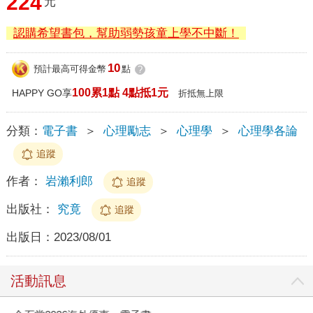
224
元
認購希望書包，幫助弱勢孩童上學不中斷！
10
預計最高可得金幣
點
?
100累1點 4點抵1元
HAPPY GO享
折抵無上限
分類：
電子書
＞
心理勵志
＞
心理學
＞
心理學各論
追蹤
作者：
岩瀨利郎
追蹤
出版社：
究竟
追蹤
出版日：
2023/08/01
活動訊息