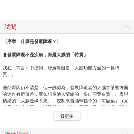
試閱
〈序章 什麼是發展障礙？〉
▍發展障礙不是疾病，而是大腦的「特質」
我在〈前言〉中提到，發展障礙是「大腦功能方面的一種特
質」。
雖然原因仍不清楚，但一般認為，發展障礙者的大腦在某些方面
的運作有所偏差，譬如想像他人情緒的「眼眶額葉皮質」、表現
情緒的「大腦邊緣系統」、控制來自腦幹指令的「前額葉」（尤
其是前額葉皮質），以及與情緒波動、同理心及自我意識有關的
「腦島皮質」等。
看更多
大腦邊緣系統是掌管喜怒哀樂、愉快與否等情緒的部分。無法壓
抑自己的情緒，衝動哭泣、大笑或生氣等發展障礙所具有的特