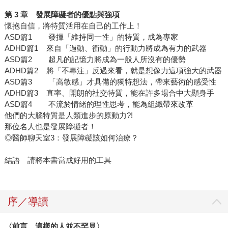
第
3
章 發展障礙者的優點與強項
懷抱自信，將特質活用在自己的工作上！
ASD篇1 發揮「維持同一性」的特質，成為專家
ADHD篇1 來自「過動、衝動」的行動力將成為有力的武器
ASD篇2 超凡的記憶力將成為一般人所沒有的優勢
ADHD篇2 將「不專注」反過來看，就是想像力這項強大的武器
ASD篇3 「高敏感」才具備的獨特想法，帶來藝術的感受性
ADHD篇3 直率、開朗的社交特質，能在許多場合中大顯身手
ASD篇4 不流於情緒的理性思考，能為組織帶來改革
他們的大腦特質是人類進步的原動力?!
那位名人也是發展障礙者！
◎醫師聊天室3：發展障礙該如何治療？
結語 請將本書當成好用的工具
序／導讀
〈前言 這樣的人並不罕見〉