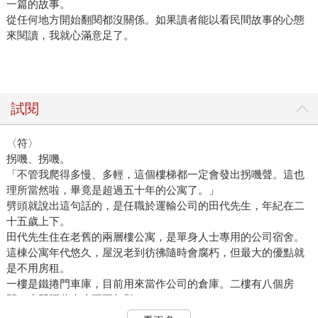
一篇的故事。
從任何地方開始翻閱都沒關係。如果讀者能以看民間故事的心態
來閱讀，我就心滿意足了。
試閱
〈符〉
拐嘰、拐嘰。
「不管我爬得多慢、多輕，這個樓梯都一定會發出拐嘰聲。這也
理所當然啦，畢竟是超過五十年的公寓了。」
劈頭就說出這句話的，是任職於運輸公司的田代先生，年紀在二
十五歲上下。
田代先生住在老舊的兩層樓公寓，是單身人士專用的公司宿舍。
這棟公寓年代悠久，屋況老到彷彿隨時會腐朽，但最大的優點就
是不用房租。
一樓是鐵捲門車庫，目前用來當作公司的倉庫。二樓有八個房
間，房門隔著走廊兩兩相對。
雖是保留了昭和風情的懷舊建築，或許不少人擔心耐震性等問