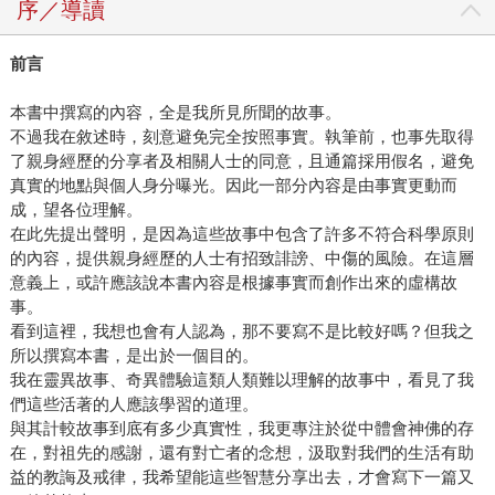
序／導讀
前言
本書中撰寫的內容，全是我所見所聞的故事。
不過我在敘述時，刻意避免完全按照事實。執筆前，也事先取得
了親身經歷的分享者及相關人士的同意，且通篇採用假名，避免
真實的地點與個人身分曝光。因此一部分內容是由事實更動而
成，望各位理解。
在此先提出聲明，是因為這些故事中包含了許多不符合科學原則
的內容，提供親身經歷的人士有招致誹謗、中傷的風險。在這層
意義上，或許應該說本書內容是根據事實而創作出來的虛構故
事。
看到這裡，我想也會有人認為，那不要寫不是比較好嗎？但我之
所以撰寫本書，是出於一個目的。
我在靈異故事、奇異體驗這類人類難以理解的故事中，看見了我
們這些活著的人應該學習的道理。
與其計較故事到底有多少真實性，我更專注於從中體會神佛的存
在，對祖先的感謝，還有對亡者的念想，汲取對我們的生活有助
益的教誨及戒律，我希望能這些智慧分享出去，才會寫下一篇又