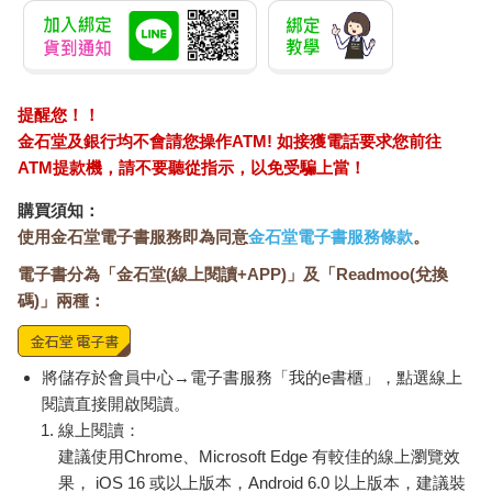
壁，而是一扇普通的房門。
「田代先生，開門──」她一面這麼吼一面用力捶門。「咚」的一
聲，門壞了。
「太棒了！門開了──」她歡天喜地地大喊。
提醒您！！
然後，她緩慢走進我的房間裡。同時間，我的視線也跟著進入房
金石堂及銀行均不會請您操作ATM! 如接獲電話要求您前往
內。
ATM提款機，請不要聽從指示，以免受騙上當！
在那裡，我看見躺在床上的自己。她走進房間後，彷彿光線太過
刺眼似地瞇起眼睛，纖細的手抓住從房內電燈垂下來的繩子一
購買須知：
拉，燈就暗了。
使用金石堂電子書服務即為同意
金石堂電子書服務條款
。
房內頓時一片漆黑，也看不見她的身影，但還聽得到呼吸聲和她
講話的聲音。
電子書分為「金石堂(線上閱讀+APP)」及「Readmoo(兌換
「田代先生，起來了。田代先生，你聽得見對吧？」她說這些話
碼)」兩種：
的聲音，簡直像貼在我耳邊低語似地清晰。而且除了呼吸聲，我
也感受到吹拂耳際的氣息。
這時，我感覺自己正逐漸從夢中清醒，渾身是汗、既黏膩又悶熱
將儲存於會員中心→電子書服務「我的e書櫃」，點選線上
的體感，以及心臟的跳動都愈來愈真實。
閱讀直接開啟閱讀。
然後我醒了。我睜開眼的瞬間，就看見她直直盯著我的臉。
線上閱讀：
「哇啊──」我想要大叫，但喉嚨根本使不上力，發不出一絲聲
建議使用Chrome、Microsoft Edge 有較佳的線上瀏覽效
音。這是我這輩子第一次體驗到何謂鬼壓床。
果， iOS 16 或以上版本，Android 6.0 以上版本，建議裝