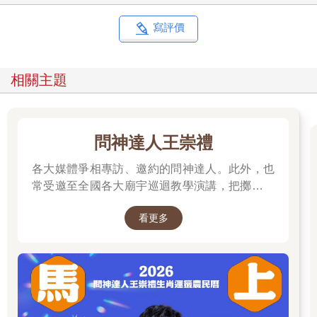
那是一位長頭髮的年輕女性。不過她低著頭，長相看不清楚，而
且在那位女性走完樓梯的前一刻，我就醒了。
寫評價
從那天起，我隔幾天就會夢見一模一樣的夢。雖然多少覺得有點
詭異，但當時我心裡只想著：「原來也有這種夢呀。」並沒有特
別害怕，繼續正常過日子。
相關主題
大概過了一個月後，夢的內容開始有些許轉變。
在新的夢境中，我是從走廊的天花板往下看。從天花板往走廊看
去時，那位長頭髮的女性爬樓梯上來了。她踏上走廊，伴隨著傾
軋聲緩緩走近，來到我的房間前面，直挺挺地定住不動。
問神達人王崇禮
接著她先將頭轉向我對面的房間，身體才跟著轉過去，正面朝向
對面中川先生的房間。
各大媒體爭相專訪、邀約的問神達人。此外，也
下一刻，女性輕聲喚「中川先生、中川先生」，右手開始敲門。
常受邀至全國各大廟宇巡迴教學演講，把擲筊、
一陣子後，叫「中川先生、中川先生」的聲音逐漸大了起來，敲
解籤詩、解夢的邏輯知識技巧，傳授給更多普羅
門的右手臂也開始加重力道。那已經不是在敲門，是在咚咚咚地
看更多
大眾和神職人員。
捶門了。
「中川先生、中川先生。」她失控地尖聲大喊，手也開始拍門
了。
沒多久，那位女性或許是累了，很失落似地雙手無力垂下，並且
像肩膀緊繃時那樣開始轉起脖子。這時，那位女性驀地抬頭望向
天花板，和我四目相接。「嚇死我了。」我感到害怕的那一刻，