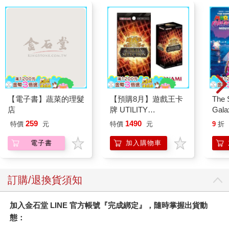
「嗚嗚嗚，我這麼希望你開門……嗚嗚嗚。」她一面哭一面甩
頭。突然，她停下甩頭的動作，維持雙手抱膝的姿勢，抬頭往斜
上方看，像是發現什麼似地猛然站起身。
下一刻，她緩緩說出：
「……田代先生。」
她的目光牢牢盯著我房門上的名牌。
我方才對她的同情一瞬間消失無蹤，全數化為恐懼一股腦湧上
來。
她慢慢地朝我房間前面走去，站定不動，彎下腰，雙手軟綿綿地
【電子書】蔬菜的理髮
【預購8月】遊戲王卡
The 
垂下。
店
牌 UTILITY
Gala
接著，突然像在做熱身運動似地，開始轉動脖子。
SELECTION UT-01 補
Peac
259
1490
特價
元
特價
元
9
折
她持續轉動脖子到剛好面朝正上方的那瞬間，和我四目交接了。
充包 決鬥場景包 代理
Surpri
我害怕到極點，立刻想閉上眼睛，但一連試了好幾次眼睛卻都闔
日文版（一盒）
Mari
電子書
加入購物車
不上。
Stor
那段期間，她訝異地望著我。然後又好像捉迷藏裡的鬼抓到人一
樣，露出開心又得意的笑容。
訂購/退換貨須知
她再次轉回正面，呼喚「田代先生、田代先生」，開始敲我房間
的門。
加入金石堂 LINE 官方帳號『完成綁定』，隨時掌握出貨動
和中川先生那時候一樣，她的語調愈來愈激動，不久後就開始用
拳頭捶了。
態：
這時我又發現一件事，寫著我的姓氏「田代」的名牌後面並非牆