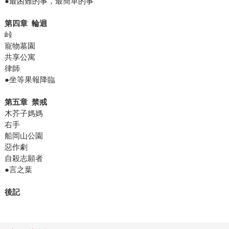
●最困難的事，最簡單的事
第四章 輪迴
峠
寵物墓園
共享公寓
律師
●坐等果報降臨
第五章 禁戒
木芥子媽媽
右手
船岡山公園
惡作劇
自殺志願者
●言之葉
後記