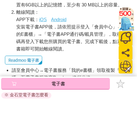
（本文未完，更多精彩內容請看本書）
置有6GB以上的記憶體，至少有 30 MB以上的容量。
離線閱讀：
APP下載：
iOS
Android
安裝電子書APP後，請依照提示登入「會員中心」→「我
的E書櫃」→「電子書APP通行碼/載具管理」，取得通行
碼再登入下載您所購買的電子書。完成下載後，點選任一
書籍即可開始離線閱讀。
請至會員中心→電子書服務「我的e書櫃」領取複製『兌換
碼』至電子書服務商Readmoo進行兌換。
電子書
退換貨須知：
※ 金石堂電子書怎麼看
因版權保護，您在金石堂所購買的電子書僅能以金石堂專屬
的閱讀軟體開啟閱讀，無法以其他閱讀器或直接下載檔案。
依據「消費者保護法」第19條及行政院消費者保護處公告之
「通訊交易解除權合理例外情事適用準則」，非以有形媒介
提供之數位內容或一經提供即為完成之線上服務，經消費者
事先同意始提供。（如：電子書、電子雜誌、下載版軟體、