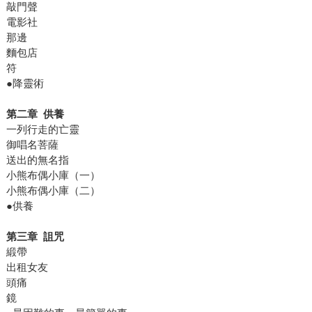
敲門聲
電影社
那邊
麵包店
符
●降靈術
第二章 供養
一列行走的亡靈
御唱名菩薩
送出的無名指
小熊布偶小庫（一）
小熊布偶小庫（二）
●供養
第三章 詛咒
緞帶
出租女友
頭痛
鏡