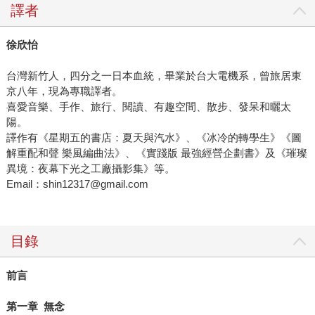
譯者
徐欣怡
台灣新竹人，四分之一日本血統，畢業於台大電機系，曾旅居東
京八年，現為專職譯者。
喜愛音樂、手作、旅行、閱讀、有趣空間、散步、發呆和曬太
陽。
譯作有《星期五的書店：夏天與汽水》、《冰冷的轉學生》《圖
解重配和聲 樂風編曲法》、《實踐版 最強經營企劃書》及《璀璨
異境：夜幕下光之工廠攝影集》等。
Email：shin12317@gmail.com
目錄
前言
第一章 無念