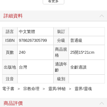
看更多
題，現在住在裡面的只有田代先生和前輩中川先生兩個人。
中川先生的年紀介於四十五到五十歲之間，目前依然單身，從進
公司就一直住在這棟公寓，可說是這裡的元老了。其實中川先生
詳細資料
過去曾來寺裡參拜，因此這次是第二次碰面了。
田代先生也是一進公司就搬進這棟公寓，到現在才過了半年左
右。
語言
中文繁體
裝訂
這回田代先生和中川先生兩個人一起來到寺廟，起因是田代先生
ISBN
9786267305799
分級
普通級
做的一個夢。
「要說是夢也確實是夢，但有一半不是夢。」
商品規
田代先生像是不想被他人聽見似地，小聲開始敘述。
頁數
240
25開15*21cm
格
我很容易入睡，只要睡著就會一覺到天亮，幾乎不會中途醒來，
適讀年
出版地
台灣
全齡適讀
平常也不太做夢。
齡
不過自從搬進這棟公寓後，我變得常常做夢。夢境這種東西，一
般來說醒來之後就會忘得一乾二淨，但我起床後仍記得清清楚
注音
級別
楚，甚至可以詳細說出每一個細節。
第一次做夢時，我夢見夜裡的我站在走廊上，看著樓梯。一直盯
電子書
＞
宗教命理
＞
靈異/神秘
＞
靈界/靈魂
著樓梯瞧時，傳來了拐嘰、拐嘰，有人正爬上樓梯的聲音。
我先是從走廊上看到上樓那個人的頭頂，沒多久，就看到對方的
商品評價
臉了。