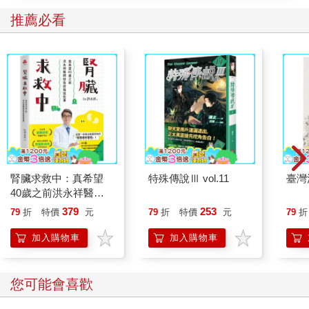
強。
推薦必看
沒多久，她累了似地開始轉動脖子，不過這次沒有和我對上眼
神。我鬆了口氣，但好景不常，她立刻又大喊起來。
「喂，中川！你差不多一點，給我開門──」
她一面喊，一面掄起拳頭，一次、又一次重捶門板。
「喂，你有聽到嗎？快點開門，中川──」
她喊得太大聲，聲音開始沙啞，後來還摻雜了哭聲。
「中──川──先──生──嗚哇啊──」
她嚎啕大哭，全身虛脫似地蹲到地上。
「你為什麼不開門？要怎麼樣你才願意開門？」
我不知怎地開始有點同情她。而一直盯著她看，我發現到一件
事。
腎臟求救中：真希望
特殊傳說Ⅲ vol.11
臺灣
40歲之前洪永祥醫師
中川先生的名牌背後原本應該是一扇門，現在卻空無一物。她以
就告訴我這些事
為是中川先生房門而敲個不停的位置，現在只是一道牆壁。她不
379
253
79
折
特價
元
79
折
特價
元
79
折
過是一直在敲牆壁而已。
加入購物車
加入購物車
放聲大哭一陣子後，在中川先生的名牌下方，那位女性背倚著
牆，雙臂環抱膝蓋坐到地上。
「你為什麼不開門呢？」
您可能會喜歡
她哭喊了好幾遍，頭不停朝各方向甩動。我覺得她實在太可憐
了，內心的恐懼頓時煙消雲散，甚至都想向她搭話了。