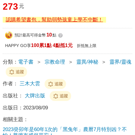
273
元
認購希望書包，幫助弱勢孩童上學不中斷！
10
預計最高可得金幣
點
?
100累1點 4點抵1元
HAPPY GO享
折抵無上限
分類：
電子書
＞
宗教命理
＞
靈異/神秘
＞
靈界/靈魂
追蹤
作者：
三木大雲
追蹤
出版社：
大牌出版
追蹤
出版日：
2023/08/09
相關主題：
2023癸卯年是60年1次的「黑兔年」農曆7月特別凶？不