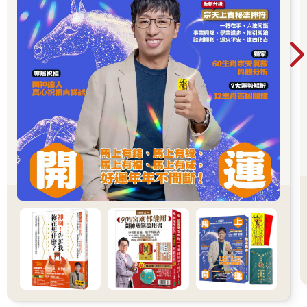
就從夢中驚醒了過來。
我醒來時，不僅心臟噗通噗通直跳，還滿身大汗。打開房裡的電
燈，瞥向時鐘。時間是凌晨四點多。
我不敢再躺回去睡覺，就一直熬到要上班的時間，直接出門工作
了。但實在睡太少，下班時我睏得不得了。
回到房間後，我連晚餐都沒吃就躺到床上了。不過一想起凌晨那
個恐怖的夢境，就又從床上爬起來，出門去吃飯。
我在附近的日式食堂用完餐後，還是不敢回房間睡覺，只好跑去
附近二十四小時營業的漢堡店。才剛在吧檯座位坐下來，我就直
接趴在桌上睡著了。
結果在這裡也同樣作了那個夢，夢到一半我就醒過來了。「再這
樣下去身體會搞壞，不過就是一個夢而已。」走回宿舍的路上，
我不斷這樣跟自己說。
回房後，我開著燈躺到床上，大概是真的累壞了，立刻就進入了
夢鄉。
又作了那個夢。這次的視角也是走廊的天花板。然後，平常那位
女性緩緩地在走廊上前進。
她來到我的房間前面，轉身面向中川先生的房間，果然又開始敲
門。
和上次一樣，那位女性朝中川先生的房間不停呼喚「中川先生、
中川先生」，抬手敲門。敲門聲逐漸變大，敲門的手勁也逐漸加