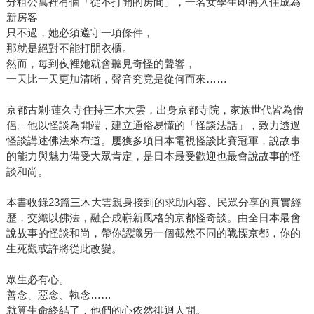
分租公寓裡有個「從不打開的房間」，一名女學生即將入住成為
新房客
只不過，她必須遵守一項條件，
那就是絕對不能打開衣櫃。
然而，每到夜裡她就會聽見奇怪的聲響，
一天比一天更加清晰，聲音究竟是從何而來……
京都古剎‧蓮久寺住持三木大雲，出身京都寺院，家族世代皆為僧
侶。他以怪談為開端，建立通俗易懂的「怪談法話」，致力透過
怪談講述佛法來布道。屢獲多項日本電視怪談比賽冠軍，說故事
的能力與魅力備受大眾肯定，是日本最受歡迎也最會說故事的怪
談和尚。
本書收錄23篇三木大雲親身接到的求助內容、民眾分享的真實經
歷，交織以佛法，融合成嶄新風格的京都怪奇談。由全日本最會
說故事的怪談和尚，帶你認識另一個截然不同的戰慄京都，你的
生死觀或許將從此改變。
眾生必有心。
善念、惡念、執念……
就算生命終結了，他們的心依然徘迴人間。