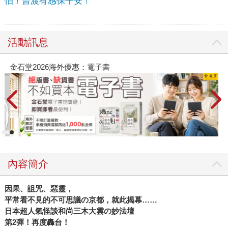
怕！普渡有感保平安！
活動訊息
金石堂2026海外優惠：電子書
內容簡介
因果、詛咒、惡靈，
平常看不見的不可思議の京都，就此揭幕……
日本超人氣怪談和尚三木大雲の妙法壇
第
2
彈！再度轟台！