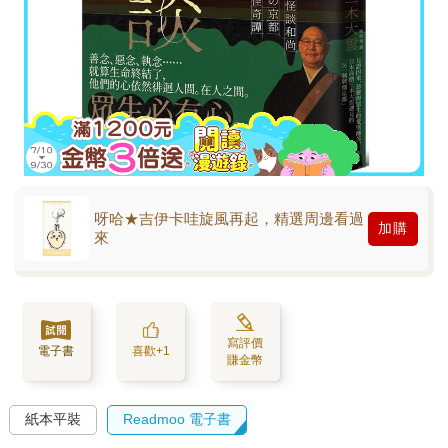
呀哈★吉伊卡哇旋風再起，精選周邊看過
加購
來
寫評價
電子書
喜歡+1
賺金幣
紙本平裝
Readmoo 電子書