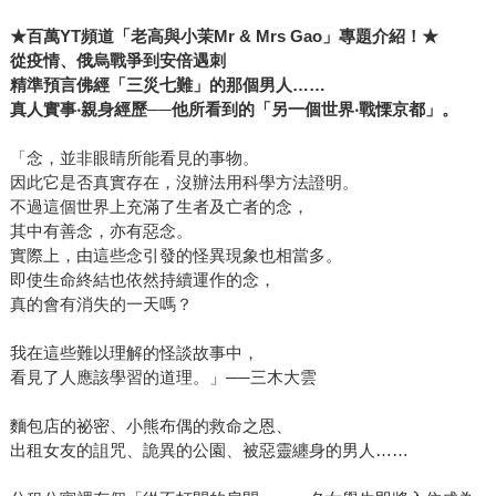
★
百萬
YT
頻道「老高與小茉
Mr & Mrs Gao
」專題介紹！
★
從疫情、俄烏戰爭到安倍遇刺
精準預言佛經「三災七難」的那個男人……
真人實事‧親身經歷──他所看到的「另一個世界‧戰慄京都」。
「念，並非眼睛所能看見的事物。
因此它是否真實存在，沒辦法用科學方法證明。
不過這個世界上充滿了生者及亡者的念，
其中有善念，亦有惡念。
實際上，由這些念引發的怪異現象也相當多。
即使生命終結也依然持續運作的念，
真的會有消失的一天嗎？
我在這些難以理解的怪談故事中，
看見了人應該學習的道理。」──三木大雲
麵包店的祕密、小熊布偶的救命之恩、
出租女友的詛咒、詭異的公園、被惡靈纏身的男人……