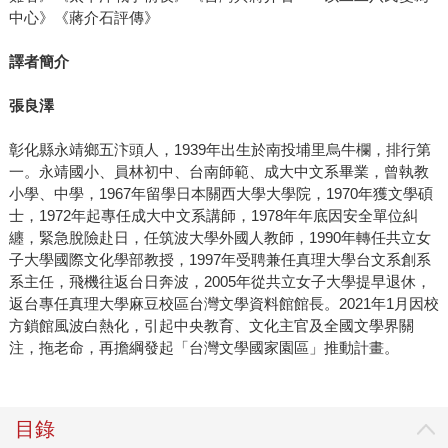
中心》《蔣介石評傳》
譯者簡介
張良澤
彰化縣永靖鄉五汴頭人，1939年出生於南投埔里烏牛欄，排行第
一。永靖國小、員林初中、台南師範、成大中文系畢業，曾執教
小學、中學，1967年留學日本關西大學大學院，1970年獲文學碩
士，1972年起專任成大中文系講師，1978年年底因安全單位糾
纏，緊急脫險赴日，任筑波大學外國人教師，1990年轉任共立女
子大學國際文化學部教授，1997年受聘兼任真理大學台文系創系
系主任，飛機往返台日奔波，2005年從共立女子大學提早退休，
返台專任真理大學麻豆校區台灣文學資料館館長。2021年1月因校
方鎖館風波白熱化，引起中央教育、文化主官及全國文學界關
注，拖老命，再擔綱發起「台灣文學國家園區」推動計畫。
目錄