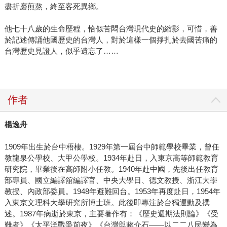
盡折磨煎熬，終至客死異鄉。
他七十八歲的生命歷程，恰似苦悶台灣現代史的縮影，可惜，善
於記述傳誦他國歷史的台灣人，對於這樣一個掙扎於去國苦痛的
台灣歷史見證人，似乎遺忘了……
作者
楊逸舟
1909年出生於台中梧棲。1929年第一屆台中師範學校畢業，曾任
教龍泉公學校、大甲公學校。1934年赴日，入東京高等師範教育
研究院，畢業後在高師附小任教。1940年赴中國，先後出任教育
部專員、國立編譯舘編譯官、中央大學日、德文教授、浙江大學
教授、內政部委員。1948年避難回台。1953年再度赴日，1954年
入東京文理科大學研究所博士班。此後即專注於台獨運動及撰
述。1987年病逝於東京，主要著作有：《歷史週期法則論》《受
難者》《太平洋戰爭前夜》《台灣與蔣介石——以二二八民變為