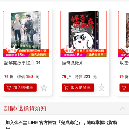
請解開故事謎底 04
怪奇微微疼
叛逆
150
221
79
折
特價
元
79
折
特價
元
79
折
加入購物車
加入購物車
訂購/退換貨須知
加入金石堂 LINE 官方帳號『完成綁定』，隨時掌握出貨動