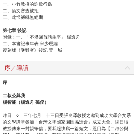
一、小竹教授的詐欺行爲
二、論文審查被拒
三、此恨緜緜無絕期
第七章 後記
附錄：一、「不堪回首話生平」 楊逸舟
二、本書記事年表 宋少瓔編
復刻版《受難者》後記 黃一城
序／導讀
序
二叔公與我
楊智能（楊逸舟 孫侄）
昨日二○二三年七月二十三日受張良澤教授之邀到成功大學台文系
的文學講堂參加「台灣文學國家園區協進會」成立大會。隔日張
教授傳來一封親筆信，要我趕快寫一篇短文，題目為【二叔公與