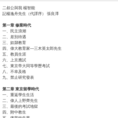
二叔公與我 楊智能
記楊逸舟先生（代譯序） 張良澤
第一章 修業時代
一、民主浪潮
二、差別待遇
三、奴隸教育
四、偉大教育家—三木英太郎先生
五、教員生涯
六、上京應試
七、東京帝大同等學歷考試
八、不幸及格
九、禁止研究發表
第二章 東京留學時代
一、重返學生生活
二、偉人上野齊先生
三、最後的考試地獄
四、附中教生
五、痛苦的失業