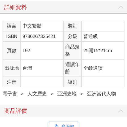
詳細資料
語言
中文繁體
裝訂
ISBN
9786267325421
分級
普通級
商品規
頁數
192
25開15*21cm
格
適讀年
出版地
台灣
全齡適讀
齡
注音
級別
電子書
＞
人文歷史
＞
亞洲史地
＞
亞洲當代人物
商品評價
寫評價