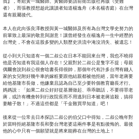
我】，寄給黃一城醫師。黃醫師要請前衛出版社再版《受難
者》，而張教授想趁此讓讀者知道楊逸舟（本名楊杏庭）在台灣
還有親屬後代。
本人在此向張良澤教授與黃一城醫師及所有為台灣文學史努力的
前輩致上最深的敬意與謝意！讓曾經發生在楊逸舟一生中經歷的
台灣史，不會在這股多變的人類歷史洪流中淹沒消失、被遺忘！
從小到大只知道有一個二叔公在日本不能回來台灣，我也不曉得
他是否知道有我這個人存在！父親對於二叔公是隻字不提；母親
偶爾會說到叔公很會唸書長得很帥，那個年代有許多台灣有錢人
家的女兒附好幾牛車的嫁粧要跟他結親都被他拒絕，當年老蔣要
給他基隆市長做，他嫌棄且認為自己至少要幹個教育廳長才行。
媽媽說：「如果二叔公好好從基層做起、乖乖聽話，不要得罪老
蔣，或許有機會幹到行政院長而不用逃到日本被老蔣追殺，搞得
妻離子散！」不過這些都是「千金難買早知道」吧！
後來從一位常去日本探訪二叔公的伯父口中得知，二叔公晚年對
於當時拒絕基隆市長和娶台灣老婆這兩件事是有點後悔的。最後
他的心中只有一個願望就是將來能葬在台灣的土地上！