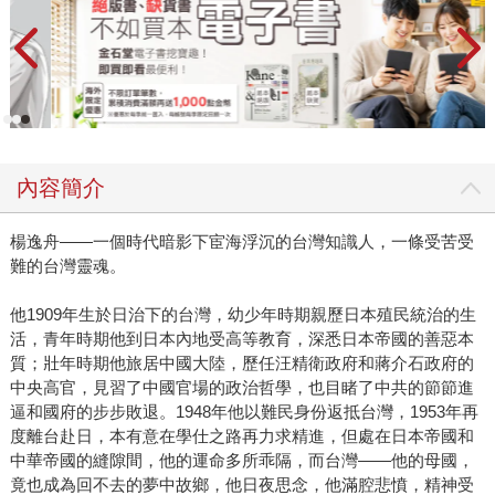
內容簡介
楊逸舟——一個時代暗影下宦海浮沉的台灣知識人，一條受苦受
難的台灣靈魂。
他1909年生於日治下的台灣，幼少年時期親歷日本殖民統治的生
活，青年時期他到日本內地受高等教育，深悉日本帝國的善惡本
質；壯年時期他旅居中國大陸，歷任汪精衛政府和蔣介石政府的
中央高官，見習了中國官場的政治哲學，也目睹了中共的節節進
逼和國府的步步敗退。1948年他以難民身份返抵台灣，1953年再
度離台赴日，本有意在學仕之路再力求精進，但處在日本帝國和
中華帝國的縫隙間，他的運命多所乖隔，而台灣——他的母國，
竟也成為回不去的夢中故鄉，他日夜思念，他滿腔悲憤，精神受