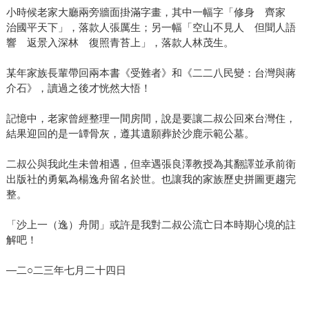
小時候老家大廳兩旁牆面掛滿字畫，其中一幅字「修身 齊家
治國平天下」，落款人張厲生；另一幅「空山不見人 但聞人語
響 返景入深林 復照青苔上」，落款人林茂生。
某年家族長輩帶回兩本書《受難者》和《二二八民變：台灣與蔣
介石》，讀過之後才恍然大悟！
記憶中，老家曾經整理一間房間，說是要讓二叔公回來台灣住，
結果迎回的是一罈骨灰，遵其遺願葬於沙鹿示範公墓。
二叔公與我此生未曾相遇，但幸遇張良澤教授為其翻譯並承前衛
出版社的勇氣為楊逸舟留名於世。也讓我的家族歷史拼圖更趨完
整。
「沙上一（逸）舟閒」或許是我對二叔公流亡日本時期心境的註
解吧！
—二○二三年七月二十四日