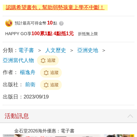
認購希望書包，幫助弱勢孩童上學不中斷！
10
預計最高可得金幣
點
?
100累1點 4點抵1元
HAPPY GO享
折抵無上限
分類：
電子書
＞
人文歷史
＞
亞洲史地
＞
亞洲當代人物
追蹤
作者：
楊逸舟
追蹤
出版社：
前衛
追蹤
出版日：
2023/09/19
活動訊息
金石堂2026海外優惠：電子書