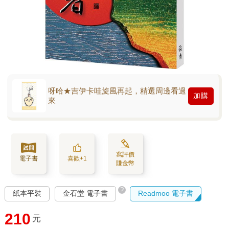
呀哈★吉伊卡哇旋風再起，精選周邊看過
加購
來
寫評價
電子書
喜歡+1
賺金幣
?
紙本平裝
金石堂 電子書
Readmoo 電子書
210
元