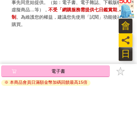
事先同意始提供。（如：電子書、電子雜誌、下載版軟體、
虛擬商品…等），
不受「網購服務需提供七日鑑賞期」的限
制
。為維護您的權益，建議您先使用「試閱」功能後再付款
會
購買。
員
日
電子書
※ 本商品會員日滿額金幣加碼回饋最高15倍
關於我們
門市查詢
分紅大聯盟
客服中心
加好友
訂閱