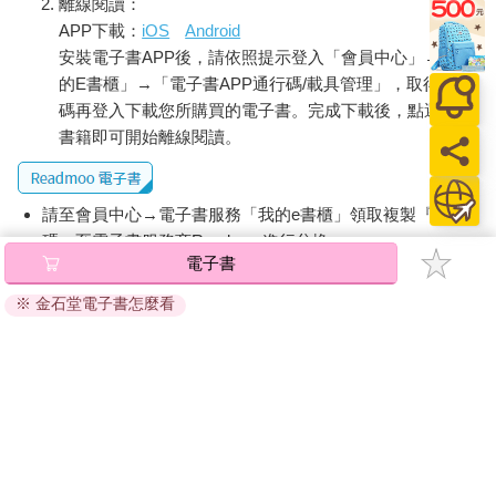
離線閱讀：
APP下載：
iOS
Android
安裝電子書APP後，請依照提示登入「會員中心」→「我
的E書櫃」→「電子書APP通行碼/載具管理」，取得通行
碼再登入下載您所購買的電子書。完成下載後，點選任一
書籍即可開始離線閱讀。
請至會員中心→電子書服務「我的e書櫃」領取複製『兌換
碼』至電子書服務商Readmoo進行兌換。
電子書
退換貨須知：
※ 金石堂電子書怎麼看
因版權保護，您在金石堂所購買的電子書僅能以金石堂專屬
的閱讀軟體開啟閱讀，無法以其他閱讀器或直接下載檔案。
依據「消費者保護法」第19條及行政院消費者保護處公告之
「通訊交易解除權合理例外情事適用準則」，非以有形媒介
提供之數位內容或一經提供即為完成之線上服務，經消費者
事先同意始提供。（如：電子書、電子雜誌、下載版軟體、
虛擬商品…等），
不受「網購服務需提供七日鑑賞期」的限
制
。為維護您的權益，建議您先使用「試閱」功能後再付款