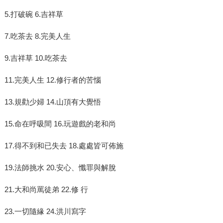
5.打破碗 6.吉祥草
7.吃茶去 8.完美人生
9.吉祥草 10.吃茶去
11.完美人生 12.修行者的苦惱
13.規勸少婦 14.山頂有大覺悟
15.命在呼吸間 16.玩遊戲的老和尚
17.得不到和已失去 18.處處皆可佈施
19.法師挑水 20.安心、懺罪與解脫
21.大和尚罵徒弟 22.修 行
23.一切隨緣 24.洪川寫字