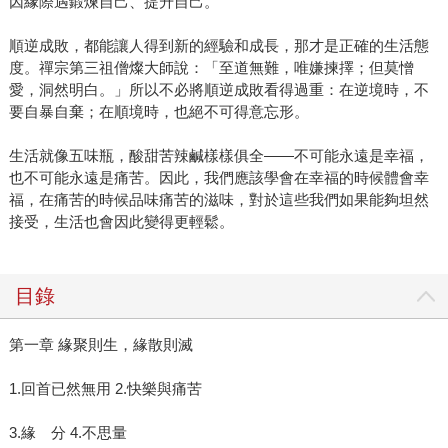
因緣際遇鍛煉自己、提升自己。
順逆成敗，都能讓人得到新的經驗和成長，那才是正確的生活態
度。禪宗第三祖僧燦大師說：「至道無難，唯嫌揀擇；但莫憎
愛，洞然明白。」所以不必將順逆成敗看得過重：在逆境時，不
要自暴自棄；在順境時，也絕不可得意忘形。
生活就像五味瓶，酸甜苦辣鹹樣樣俱全——不可能永遠是幸福，
也不可能永遠是痛苦。因此，我們應該學會在幸福的時候體會幸
福，在痛苦的時候品味痛苦的滋味，對於這些我們如果能夠坦然
接受，生活也會因此變得更輕鬆。
目錄
第一章 緣聚則生，緣散則滅
1.回首已然無用 2.快樂與痛苦
3.緣 分 4.不思量