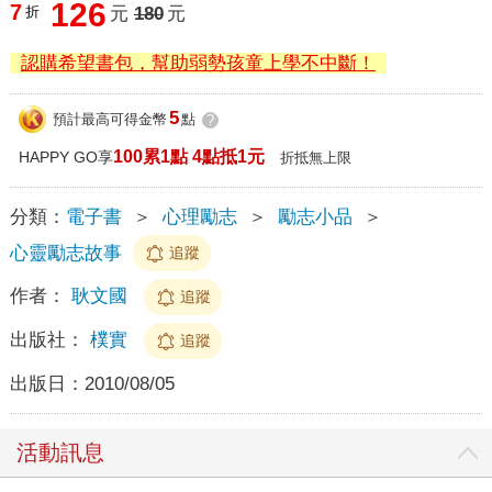
126
7
折
元
180
元
認購希望書包，幫助弱勢孩童上學不中斷！
5
預計最高可得金幣
點
?
100累1點 4點抵1元
HAPPY GO享
折抵無上限
分類：
電子書
＞
心理勵志
＞
勵志小品
＞
心靈勵志故事
追蹤
作者：
耿文國
追蹤
出版社：
樸實
追蹤
出版日：
2010/08/05
活動訊息