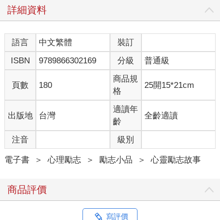
詳細資料
語言
中文繁體
裝訂
ISBN
9789866302169
分級
普通級
商品規
頁數
180
25開15*21cm
格
適讀年
出版地
台灣
全齡適讀
齡
注音
級別
電子書
＞
心理勵志
＞
勵志小品
＞
心靈勵志故事
商品評價
寫評價