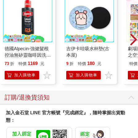
德國Alpecin-強健髮根
吉伊卡哇吸水杯墊(古
劇場版
控油無矽靈咖啡因洗髮
本屋)
之空
凝露375ml/瓶-C1強健
樂部 
1169
180
73
折
特價
元
9
折
特價
元
特價
髮根(護髮洗髮精/男士
Par
調理頭皮洗髮液/0矽靈
加入購物車
加入購物車
滋潤洗頭髮水/一般髮
質適用)
訂購/退換貨須知
加入金石堂 LINE 官方帳號『完成綁定』，隨時掌握出貨動
態：