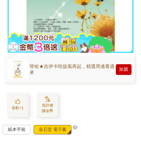
呀哈★吉伊卡哇旋風再起，精選周邊看過
加購
來
寫評價
喜歡+1
賺金幣
?
紙本平裝
金石堂 電子書