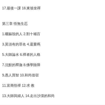
17.最後一課 18.東坡坐禪
第三章 悟無生忍
1.曬軀殼的人 2.割十補百
3.莫須有的罪名 4.還重嗎
5.大師論水 6.禪者的人格
7.沈默的釋迦 8.佛學除障
9.愚人買智 10.和尚借宿
11.富商悟禪 12.求 教
13.大師與婦人 14.走出沙漠的和尚