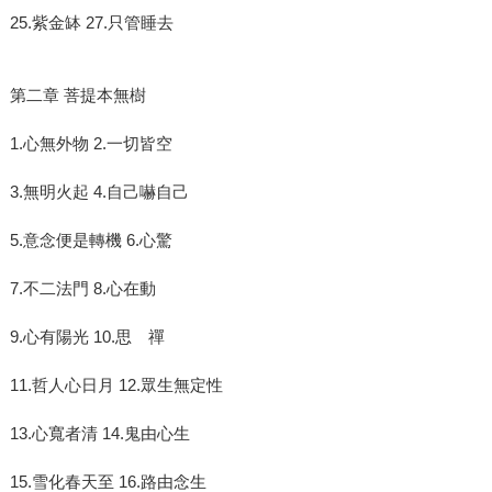
25.紫金缽 27.只管睡去
第二章 菩提本無樹
1.心無外物 2.一切皆空
3.無明火起 4.自己嚇自己
5.意念便是轉機 6.心驚
7.不二法門 8.心在動
9.心有陽光 10.思 禪
11.哲人心日月 12.眾生無定性
13.心寬者清 14.鬼由心生
15.雪化春天至 16.路由念生