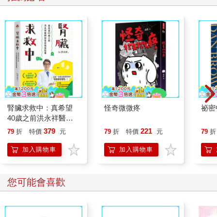
腎臟求救中：真希望
怪奇微微疼
祕密
40歲之前洪永祥醫師
就告訴我這些事
379
221
79
折
特價
元
79
折
特價
元
79
折
加入購物車
加入購物車
您可能會喜歡