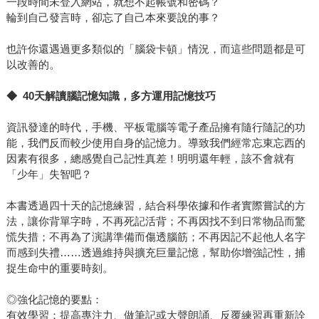
一段時間未登入網站，就想不起帳號和密碼？
輪到自己發言時，卻忘了自己本來要說的事？
也許你還遇過更多類似的「腦袋卡頓」情況，而這些問題都是可
以改善的。
◆ 40
天解讀腦記憶知識，多方運用記憶技巧
資訊發達的時代，手機、平板電腦等電子產品擁有隨行隨記的功
能，我們反而較少使用自身的記憶力。導致我們經常忘東忘西的
因素有很多，總感覺自己記性真差！明明還年輕，該不會就有
「少年」失智吧？
本書透過四十天的記憶練習，結合科學依據和作者實際嘗試的方
法，讓你背單字時，不再死記活背；不再因找不到日常物品而驚
慌失措；不再為了演講準備而傷透腦筋；不再因記不起他人名字
而感到失禮……透過維持與擴充巨量記憶，幫助你增強記性，捕
捉生命中的重要時刻。
◎強化記憶的要點：
有效學習：提高專注力、做筆記或大聲朗誦、反覆練習再重新詮