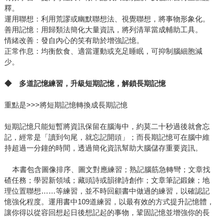
釋。
運用聯想：利用荒謬或幽默聯想法、視覺聯想，將事物形象化。
善用記憶：用歸類法簡化大量資訊，將列清單當成輔助工具。
情緒改善：發自內心的笑有助於增強記憶。
正常作息：均衡飲食、適當運動或充足睡眠，可抑制腦細胞減
少。
◆
多道記憶練習，升級短期記憶，解鎖長期記憶
重點是>>>將短期記憶轉換成長期記憶
短期記憶只能短暫將資訊保留在腦海中，約莫二十秒過後就會忘
記，經常是「讀到句尾，就忘記開頭」；而長期記憶可在腦中維
持超過一分鐘的時間，透過簡化資訊幫助大腦儲存重要資訊。
本書包含圖像排序、圖文對應練習；熟記腦筋急轉彎；文章找
碴任務；學習新領域；藏頭詩或韻律詩創作；文章筆記鍛鍊；地
理位置聯想……等練習，並不時回顧書中做過的練習，以確認記
憶強化程度。運用書中109道練習，以最有效的方式提升記憶體，
讓你得以從容回想起日後想記起的事物，鞏固記憶並增強你的長