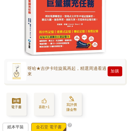
呀哈★吉伊卡哇旋風再起，精選周邊看過
加購
來
寫評價
電子書
喜歡+1
賺金幣
?
紙本平裝
金石堂 電子書