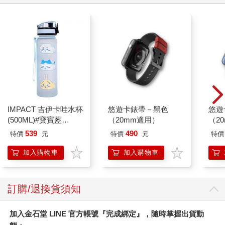
IMPACT 吉伊卡哇水杯
悠遊卡錶帶－黑色
悠遊
(500ML)#寶寶藍
（20mm適用）
（2
IMCHB01LB
539
490
特價
元
特價
元
特價
加入購物車
加入購物車
訂購/退換貨須知
加入金石堂 LINE 官方帳號『完成綁定』，隨時掌握出貨動