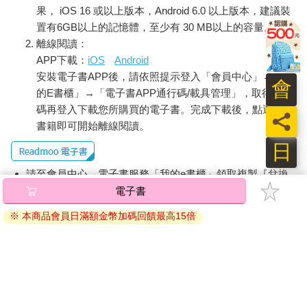
果， iOS 16 或以上版本，Android 6.0 以上版本，建議裝
置有6GB以上的記憶體，至少有 30 MB以上的容量。
離線閱讀：
APP下載：
iOS
Android
安裝電子書APP後，請依照提示登入「會員中心」→「我
會
的E書櫃」→「電子書APP通行碼/載具管理」，取得通行
碼再登入下載您所購買的電子書。完成下載後，點選任一
員
書籍即可開始離線閱讀。
日
請至會員中心→電子書服務「我的e書櫃」領取複製『兌換
碼』至電子書服務商Readmoo進行兌換。
電子書
退換貨須知：
※ 本商品會員日滿額金幣加碼回饋最高15倍
因版權保護，您在金石堂所購買的電子書僅能以金石堂專屬
的閱讀軟體開啟閱讀，無法以其他閱讀器或直接下載檔案。
依據「消費者保護法」第19條及行政院消費者保護處公告之
「通訊交易解除權合理例外情事適用準則」，非以有形媒介
提供之數位內容或一經提供即為完成之線上服務，經消費者