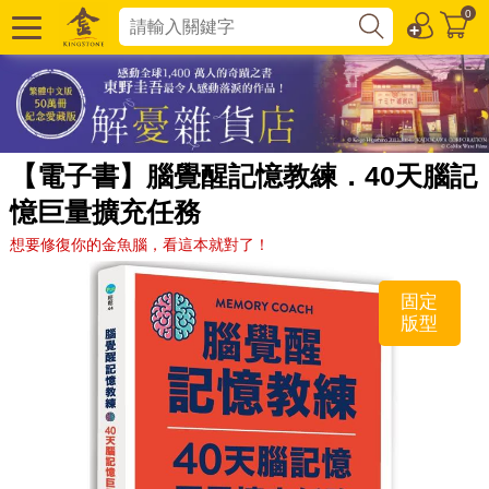
0
【電子書】腦覺醒記憶教練．40天腦記
憶巨量擴充任務
想要修復你的金魚腦，看這本就對了！
固定
版型