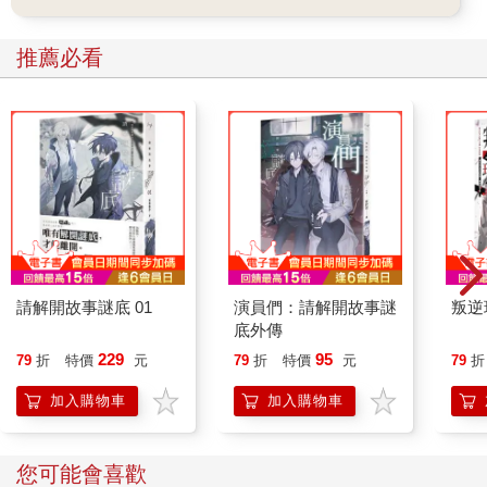
推薦必看
請解開故事謎底 01
演員們：請解開故事謎
叛逆
底外傳
229
95
79
折
特價
元
79
折
特價
元
79
折
加入購物車
加入購物車
您可能會喜歡