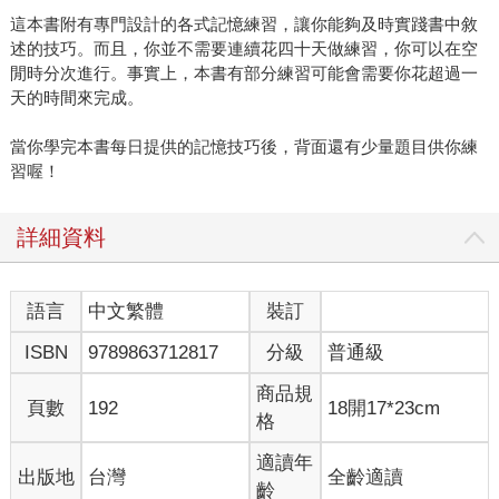
這本書附有專門設計的各式記憶練習，讓你能夠及時實踐書中敘
述的技巧。而且，你並不需要連續花四十天做練習，你可以在空
閒時分次進行。事實上，本書有部分練習可能會需要你花超過一
天的時間來完成。
當你學完本書每日提供的記憶技巧後，背面還有少量題目供你練
習喔！
詳細資料
語言
中文繁體
裝訂
ISBN
9789863712817
分級
普通級
商品規
頁數
192
18開17*23cm
格
適讀年
出版地
台灣
全齡適讀
齡