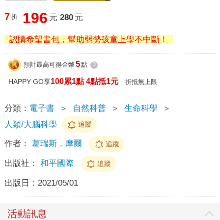
196
7
折
元
280
元
認購希望書包，幫助弱勢孩童上學不中斷！
5
預計最高可得金幣
點
?
100累1點 4點抵1元
HAPPY GO享
折抵無上限
分類：
電子書
＞
自然科普
＞
生命科學
＞
人類/大腦科學
追蹤
作者：
葛瑞斯．摩爾
追蹤
出版社：
和平國際
追蹤
出版日：
2021/05/01
活動訊息