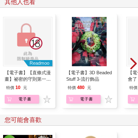
其他人也看
Readmoo
【電子書】【直條式漫
【電子書】3D Beaded
【電
畫】祕密的守則第一條
Stuff 3-流行飾品
會了
完全版 12 (完)
10
480
特價
元
特價
元
特價
電子書
電子書
您可能會喜歡