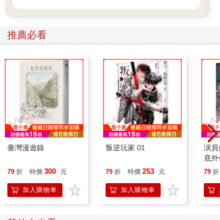
推薦必看
臺灣漫遊錄
叛逆玩家 01
演員
底外
300
253
79
折
特價
元
79
折
特價
元
79
折
加入購物車
加入購物車