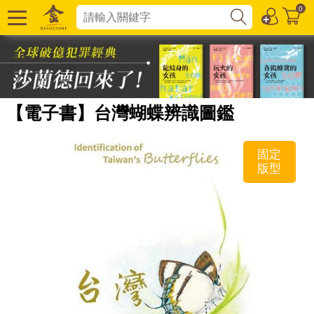
0
【電子書】台灣蝴蝶辨識圖鑑
固定
版型