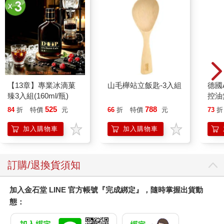
【13章】專業冰滴菓
山毛櫸站立飯匙-3入組
德國A
臻3入組(160ml/瓶)
控油
凝露3
525
788
84
折
特價
元
66
折
特價
元
73
折
髮根
調理
加入購物車
加入購物車
滋潤
質適
訂購/退換貨須知
加入金石堂 LINE 官方帳號『完成綁定』，隨時掌握出貨動
態：