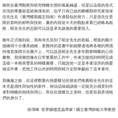
雖然在臺灣觀察與研究蝴蝶生態的風氣極盛，但是以這樣的形式
呈現的專書卻是絕無僅有的，似乎只有已故的蝶蛾類研究家張保
信先生在《臺灣蝶類鑑定指南》作過類似的努力，只是張先生受
限於當時的材料與技術，書的內容從今天的觀點來看已經略為粗
糙，昭全先生的志願可以說是承先啟後的重要投入。
猴年正式報到前，我有幸先見到了昭全先生的初稿，裡面的圖片
描繪得十分優美細緻，更難得的是書中鉅細靡遺地將各種的辨識
特徵直接標示在圖片上，可以說是昭全先生多年觀察蝴蝶的心得
彙整。我很難想像在日常繁重的工作中，作者怎能找到時間完成
這樣一本精美豐富的蝴蝶圖冊，只能說他一定是本著澎湃的熱愛
做這件事，把他工作以外的時間與精力全部奉獻給了這本著作。
我佩服之餘，在這裡鄭重向熱愛蝶兒的朋友們推薦昭全先生的這
本充盈感性與知性的新作，相信品味細讀後一定能充分感受到作
者對蝴蝶的熱情與用心，而在欣賞蝶兒之美時，也更容易弄清牠
們的身分了。
徐堉峰 世界鱗翅昆蟲學家 / 國立臺灣師範大學教授