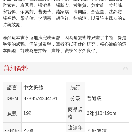
游素連、袁秀霞、張淯蒼、張勝宏、黃鵬賀、黃俞維、黃郁琮、
宋智偉、余素芳、曹美華、蕭家琪、高興國、孫金星、沈錦豐、
張福麟、梁芯僮、李明憲、胡信祥、徐錦淳，以及許多蝶友的支
持與鼓勵。
雖然這本書永遠無法完成全部，因為每隻蝴蝶只畫了半邊，像是
半隻的烤鴨。但依然希望，筆者不眠不休的研究，精心編繪的這
本圖鑑，能成為您拍蝶、賞蝶、識蝶的永久良伴。
詳細資料
語言
中文繁體
裝訂
ISBN
9789574344581
分級
普通級
商品規
頁數
192
32開13*19cm
格
適讀年
出版地
台灣
全齡適讀