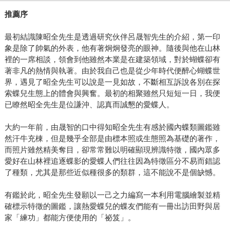
推薦序
最初結識陳昭全先生是透過研究伙伴呂晟智先生的介紹，第一印
象是除了帥氣的外表，他有著炯炯發亮的眼神。隨後與他在山林
裡的一席相談，領會到他雖然本業是在建築領域，對於蝴蝶卻有
著非凡的熱情與執著。由於我自己也是從少年時代便醉心蝴蝶世
界，遇見了昭全先生可以說是一見如故，不斷相互訴說各別在探
索蝶兒生態上的體會與興奮。最初的相聚雖然只短短一日，我便
已瞭然昭全先生是位謙沖、認真而誠懇的愛蝶人。
大約一年前，由晟智的口中得知昭全先生有感於國內蝶類圖鑑雖
然汗牛充棟，但是幾乎全部是由標本照或生態照為基礎的著作，
而照片雖然精美奪目，卻常常難以明確顯現辨識特徵，國內眾多
愛好在山林裡追逐蝶影的愛蝶人們往往因為特徵區分不易而錯認
了種類，尤其是那些近似種很多的類群，這不能說不是個缺憾。
有鑑於此，昭全先生發願以一己之力編寫一本利用電腦繪製並精
確標示特徵的圖鑑，讓熱愛蝶兒的蝶友們能有一冊出訪田野與居
家「練功」都能方便使用的「祕笈」。