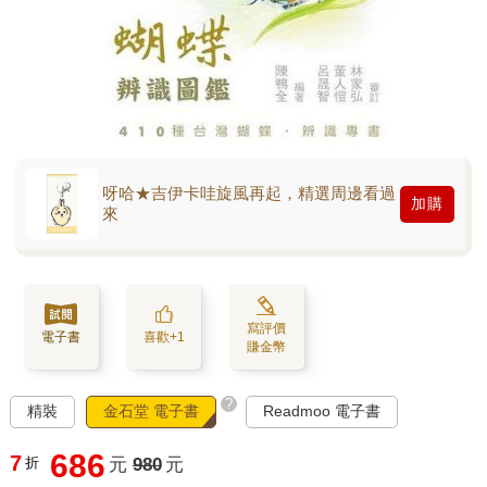
呀哈★吉伊卡哇旋風再起，精選周邊看過
加購
來
寫評價
電子書
喜歡+1
賺金幣
?
精裝
金石堂 電子書
Readmoo 電子書
686
7
折
元
980
元