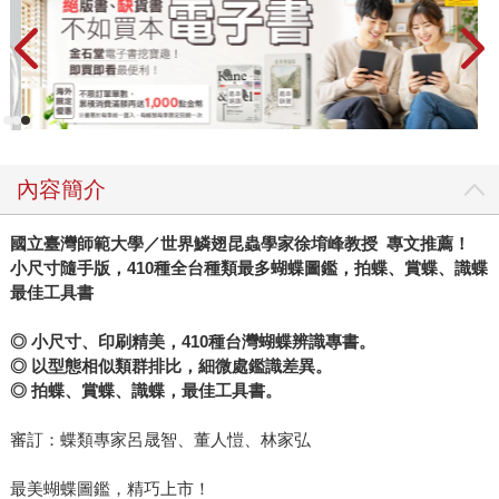
內容簡介
國立臺灣師範大學／世界鱗翅昆蟲學家徐堉峰教授
專文推薦！
小尺寸隨手版，
410
種全台種類最多蝴蝶圖鑑，拍蝶、賞蝶、識蝶
最佳工具書
◎
小尺寸、印刷精美，
410
種台灣蝴蝶辨識專書。
◎
以型態相似類群排比，細微處鑑識差異。
◎
拍蝶、賞蝶、識蝶，最佳工具書。
審訂：蝶類專家呂晟智、董人愷、林家弘
最美蝴蝶圖鑑，精巧上市！