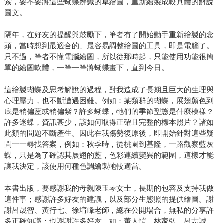
索，要不要將這些蝴蝶辨識的草繪圖，重新繪製成較具體的解說
圖文。
隔年，在好友的提醒與鼓勵下，筆者有了開始動手重新繪製的念
頭，當時想到最適合的、最容易調整繪圖的工具，即是電腦了。
只不過，筆者不懂電腦繪圖，所以從那時起，只能使用功能很簡
單的繪圖軟體，一筆一筆將蝴蝶畫下，直到今日。
這繪製蝴蝶及思考解說的過程，對我造成了長期且巨大的生理與
心理壓力，也不斷遭遇困難。例如：某類群的蝴蝶，展翅顏色到
底是稍偏藍或稍偏紫？許多蝴蝶，牠們的季節型態是什麼模樣？
許多迷蝶，資訊甚少，該如何取得正確且完整的標本照片？諸如
此類的問題不斷產生。因此在我傷勢復原後，即開始針對這些疑
問一一尋找答案，例如：秋季時，從桃園到基隆，一路觀察藍灰
蝶，只是為了確認其展翅的藍，色彩連續變異的範圍，這樣才能
讓我決定，該使用何種色調繪製牠較適當。
本書出版，要感謝我的母親陳玉琴女士，長期的包容及支持我做
這件事；感謝許多好友的建議，以及部分生態照的提供繪圖。謝
謝呂晟智、黃行七、徐堉峰老師，總在公開場合，無私的分享許
多正確知識；也謝謝許多好友，如：董人愷、林家弘、呂志誠、