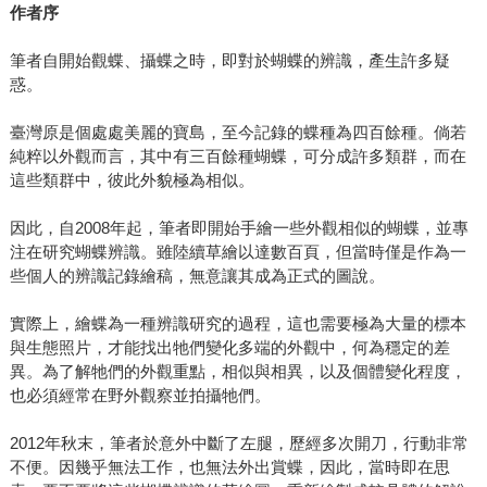
作者序
筆者自開始觀蝶、攝蝶之時，即對於蝴蝶的辨識，產生許多疑
惑。
臺灣原是個處處美麗的寶島，至今記錄的蝶種為四百餘種。倘若
純粹以外觀而言，其中有三百餘種蝴蝶，可分成許多類群，而在
這些類群中，彼此外貌極為相似。
因此，自2008年起，筆者即開始手繪一些外觀相似的蝴蝶，並專
注在研究蝴蝶辨識。雖陸續草繪以達數百頁，但當時僅是作為一
些個人的辨識記錄繪稿，無意讓其成為正式的圖說。
實際上，繪蝶為一種辨識研究的過程，這也需要極為大量的標本
與生態照片，才能找出牠們變化多端的外觀中，何為穩定的差
異。為了解牠們的外觀重點，相似與相異，以及個體變化程度，
也必須經常在野外觀察並拍攝牠們。
2012年秋末，筆者於意外中斷了左腿，歷經多次開刀，行動非常
不便。因幾乎無法工作，也無法外出賞蝶，因此，當時即在思