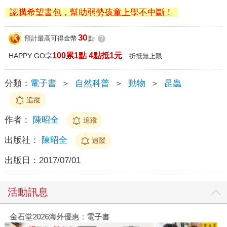
認購希望書包，幫助弱勢孩童上學不中斷！
30
預計最高可得金幣
點
?
100累1點 4點抵1元
HAPPY GO享
折抵無上限
分類：
電子書
＞
自然科普
＞
動物
＞
昆蟲
追蹤
作者：
陳昭全
追蹤
出版社：
陳昭全
追蹤
出版日：
2017/07/01
活動訊息
金石堂2026海外優惠：電子書