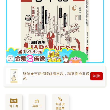
呀哈★吉伊卡哇旋風再起，精選周邊看過
加購
來
寫評價
電子書
喜歡+1
賺金幣