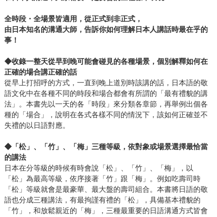
全時段・全場景皆適用，從正式到非正式，
由日本知名的溝通大師，告訴你如何理解日本人講話時最在乎的
事！
◆
收錄一整天從早到晚可能會碰見的各種場景，個別解釋如何在
正確的場合講正確的話
從早上打招呼的方式，一直到晚上道別時該講的話，日本語的敬
語文化中在各種不同的時段和場合都會有所謂的「最有禮貌的講
法」。本書先以一天的各「時段」來分類各章節，再舉例出個各
種的「場合」，說明在各式各樣不同的情況下，該如何正確並不
失禮的以日語對應。
◆
「松」、「竹」、「梅」三種等級，依對象或場景選擇最恰當
的講法
日本在分等級的時候有時會說「松」、「竹」、「梅」，以
「松」為最高等級，依序接著「竹」跟「梅」。例如吃壽司時
「松」等級就會是最豪華、最大盤的壽司組合。本書將日語的敬
語也分成三種講法，有最拘謹有禮的「松」，具備基本禮貌的
「竹」，和放鬆親近的「梅」，三種最重要的日語溝通方式皆會