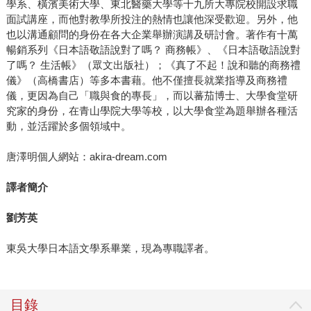
學系、橫濱美術大學、東北醫藥大學等十九所大專院校開設求職
面試講座，而他對教學所投注的熱情也讓他深受歡迎。另外，他
也以溝通顧問的身份在各大企業舉辦演講及研討會。著作有十萬
暢銷系列《日本語敬語說對了嗎？ 商務帳》、《日本語敬語說對
了嗎？ 生活帳》（眾文出版社）；《真了不起！說和聽的商務禮
儀》（高橋書店）等多本書藉。他不僅擅長就業指導及商務禮
儀，更因為自己「職與食的專長」，而以蕃茄博士、大學食堂研
究家的身份，在青山學院大學等校，以大學食堂為題舉辦各種活
動，並活躍於多個領域中。
唐澤明個人網站：akira-dream.com
譯者簡介
劉芳英
東吳大學日本語文學系畢業，現為專職譯者。
目錄