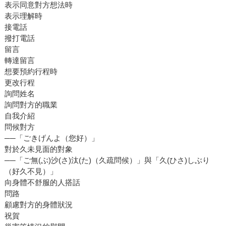
表示同意對方想法時
表示理解時
接電話
撥打電話
留言
轉達留言
想要預約行程時
更改行程
詢問姓名
詢問對方的職業
自我介紹
問候對方
──「ごきげんよ（您好）」
對於久未見面的對象
──「ご無(ぶ)沙(さ)汰(た)（久疏問候）」與「久(ひさ)しぶり
（好久不見）」
向身體不舒服的人搭話
問路
顧慮對方的身體狀況
祝賀