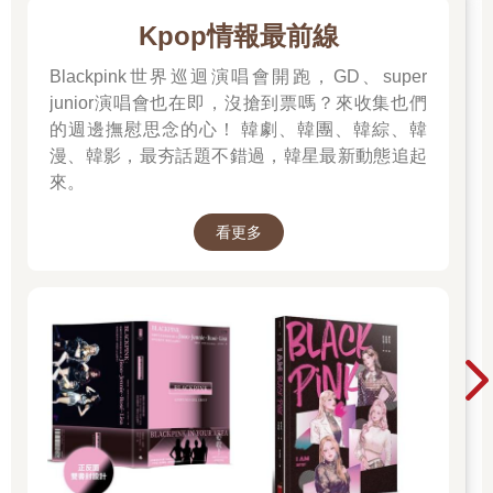
Kpop情報最前線
Blackpink世界巡迴演唱會開跑，GD、super
junior演唱會也在即，沒搶到票嗎？來收集也們
的週邊撫慰思念的心！ 韓劇、韓團、韓綜、韓
漫、韓影，最夯話題不錯過，韓星最新動態追起
來。
看更多