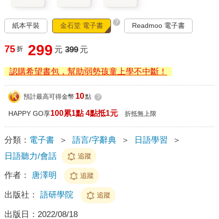
?
紙本平裝
金石堂 電子書
Readmoo 電子書
299
75
折
元
399
元
認購希望書包，幫助弱勢孩童上學不中斷！
10
預計最高可得金幣
點
?
100累1點 4點抵1元
HAPPY GO享
折抵無上限
分類：
電子書
＞
語言/字辭典
＞
日語學習
＞
日語聽力/會話
追蹤
作者：
唐澤明
追蹤
出版社：
語研學院
追蹤
出版日：
2022/08/18