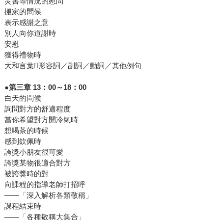
災害等情況的慰問
搬家的問候
表示感謝之意
別人向你道謝時
安慰
獲得禮物時
大和言葉形容詞／副詞／動詞／其他例句
●第三章 13：00～18：00
白天的問候
詢問對方的舒適程度
當你希望對方開冷氣時
想喝茶的時候
感到欽佩時
誇獎小朋友很可愛
誇獎某物很適合對方
被誇獎時的對
向課程的指導老師打招呼
——「深入解析各類敬稱」
課程結束時
——「各種敬稱大集合」