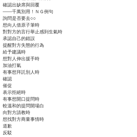
確認出缺席與回覆
——千萬別用！ＮＧ例句
詢問是否要去○○
想向人借原子筆時
對對方的言行舉止感到生氣時
承認自己的錯誤
提醒對方失態的行為
給予建議時
想對人伸出援手時
加油打氣
有事想拜託別人時
確認
催促
表示拒絕時
有事想開口提問時
較溫和的提問開場白
向對方請教時
想找對方商量事情時
道歉
反駁