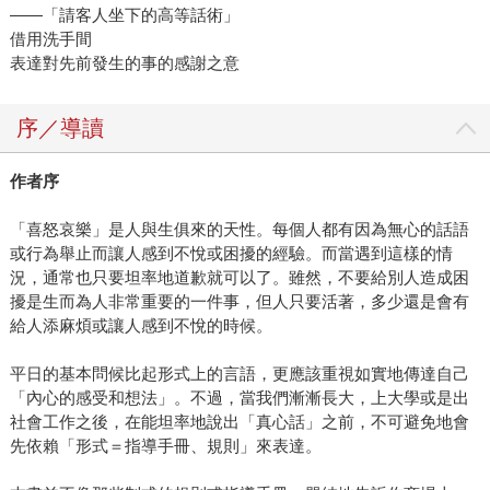
——「請客人坐下的高等話術」
借用洗手間
表達對先前發生的事的感謝之意
序／導讀
作者序
「喜怒哀樂」是人與生俱來的天性。每個人都有因為無心的話語
或行為舉止而讓人感到不悅或困擾的經驗。而當遇到這樣的情
況，通常也只要坦率地道歉就可以了。雖然，不要給別人造成困
擾是生而為人非常重要的一件事，但人只要活著，多少還是會有
給人添麻煩或讓人感到不悅的時候。
平日的基本問候比起形式上的言語，更應該重視如實地傳達自己
「內心的感受和想法」。不過，當我們漸漸長大，上大學或是出
社會工作之後，在能坦率地說出「真心話」之前，不可避免地會
先依賴「形式＝指導手冊、規則」來表達。