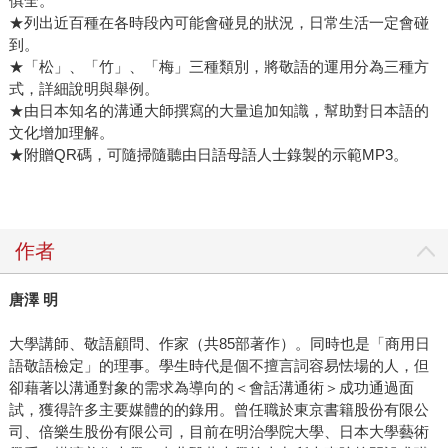
俱全。
★列出近百種在各時段內可能會碰見的狀況，日常生活一定會碰
到。
★「松」、「竹」、「梅」三種類別，將敬語的運用分為三種方
式，詳細說明與舉例。
★由日本知名的溝通大師撰寫的大量追加知識，幫助對日本語的
文化增加理解。
★附贈QR碼，可隨掃隨聽由日語母語人士錄製的示範MP3。
作者
唐澤 明
大學講師、敬語顧問、作家（共85部著作）。同時也是「商用日
語敬語檢定」的理事。學生時代是個不擅言詞容易怯場的人，但
卻藉著以溝通對象的需求為導向的＜會話溝通術＞成功通過面
試，獲得許多主要媒體的的錄用。曾任職於東京書籍股份有限公
司、倍樂生股份有限公司，目前在明治學院大學、日本大學藝術