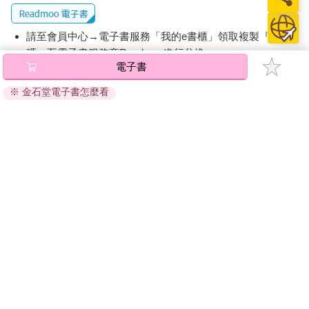
請至會員中心→電子書服務「我的e書櫃」領取複製『兌換
碼』至電子書服務商Readmoo進行兌換。
電子書
退換貨須知：
※ 金石堂電子書怎麼看
因版權保護，您在金石堂所購買的電子書僅能以金石堂專屬
的閱讀軟體開啟閱讀，無法以其他閱讀器或直接下載檔案。
依據「消費者保護法」第19條及行政院消費者保護處公告之
「通訊交易解除權合理例外情事適用準則」，非以有形媒介
提供之數位內容或一經提供即為完成之線上服務，經消費者
事先同意始提供。（如：電子書、電子雜誌、下載版軟體、
虛擬商品…等），
不受「網購服務需提供七日鑑賞期」的限
制
。為維護您的權益，建議您先使用「試閱」功能後再付款
購買。