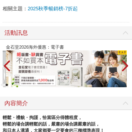
相關主題：
2025秋季暢銷榜-7折起
活動訊息
金石堂2026海外優惠：電子書
內容簡介
輕鬆・禮貌・拘謹，恰當區分得體程度，
輕鬆的場合講輕鬆的話，嚴肅的場合講嚴肅的話，
和日本人溝通，大家都要一定要會的三種標準表現！