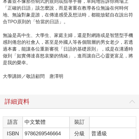
本書並不像那些制式的規則或指導手冊，單純地告訴你商場上
「正確的日語」該怎麼說，而是著重在教導各位無論在何時何
地、無論對象是誰，在傳達感受及想法時，都能放鬆自在說出符
合TPO原則的「恰當的日語」。
無論是高中生、大學生、家庭主婦，還是對網路或是智慧型手機
感到倦怠的社會人，甚至是外國人等各個階層的男女老少，若透
過本書，能讓各位重新審視「日語的基礎原則」，或是在溝通時
做到「如實傳達喜怒哀樂的情緒」，進而讓自己心靈更富足，將
是我的榮幸。
大學講師／敬語顧問 唐澤明
詳細資料
語言
中文繁體
裝訂
ISBN
9786269546664
分級
普通級