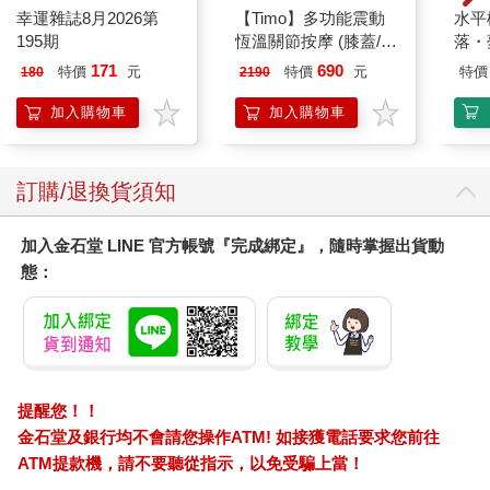
幸運雜誌8月2026第
【Timo】多功能震動
水平
195期
恆溫關節按摩 (膝蓋/
落・
肩/手肘通用) 無線充電
171
690
特價
元
特價
元
特價
180
2190
加熱護膝 智能震動護
膝熱敷【雙入組】
加入購物車
加入購物車
訂購/退換貨須知
加入金石堂 LINE 官方帳號『完成綁定』，隨時掌握出貨動
態：
提醒您！！
金石堂及銀行均不會請您操作ATM! 如接獲電話要求您前往
ATM提款機，請不要聽從指示，以免受騙上當！