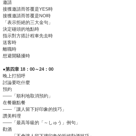
邀請
接獲邀請而答覆是YES時
接獲邀請而答覆是NO時
「表示拒絕的三大金句」
決定碰頭的地點時
指示對方搭計程車先去時
送客時
離職時
想避開騷擾時
●第四章 18：00～24：00
晚上打招呼
討論要吃什麼
預約
——「順利地取消預約」
在餐廳點餐
——「讓人留下好印象的技巧」
讚美料理
——「最高等級的「～しゅう」例句」
勸酒
——「不會讓人留下壞印象的拒絕勸酒技巧」