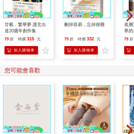
廿載．繁華夢 護玄出
刪掉容易，忘掉很難
底層
道20週年創作集
界的
315
332
79
折
特價
元
79
折
特價
元
79
折
加入購物車
加入購物車
您可能會喜歡