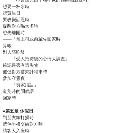
想要一杯水時
祝賀生日
要改變話題時
提醒對方喝太多時
想先離開時
——「當上司或前輩先回家時」
算帳
別人請吃飯
——「受人招待後的心情大調查」
確認是否有遺失物
催促對方搭乘計程車時
參加守靈夜
——「喪家用語」
道別時的問候語
回家時
●第五章 休假日
到朋友家打擾時
把伴手禮交給對方時
請客人入座時