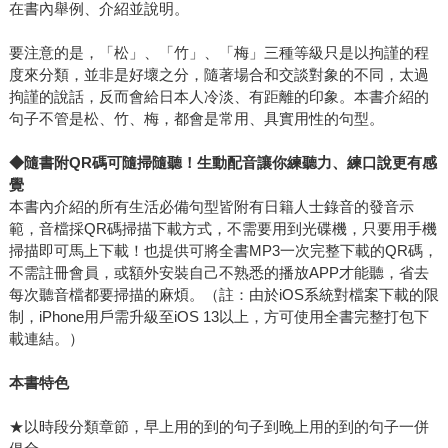
在書內舉例、介紹並說明。
要注意的是，「松」、「竹」、「梅」三種等級只是以拘謹的程
度來分類，並非是好壞之分，隨著場合和交談對象的不同，太過
拘謹的說話，反而會給日本人冷淡、有距離的印象。本書介紹的
句子不管是松、竹、梅，都會是常用、具實用性的句型。
◆
隨書附QR碼可隨掃隨聽！生動配音讓你練聽力、練口說更有感
覺
本書內介紹的所有生活必備句型皆附有日籍人士錄音的發音示
範，音檔採QR碼掃描下載方式，不需要用到光碟機，只要用手機
掃描即可馬上下載！也提供可將全書MP3一次完整下載的QR碼，
不需註冊會員，或額外安裝自己不熟悉的播放APP才能聽，省去
每次聽音檔都要掃描的麻煩。（註：由於iOS系統對檔案下載的限
制，iPhone用戶需升級至iOS 13以上，方可使用全書完整打包下
載連結。）
本書特色
★以時段分類章節，早上用的到的句子到晚上用的到的句子一併