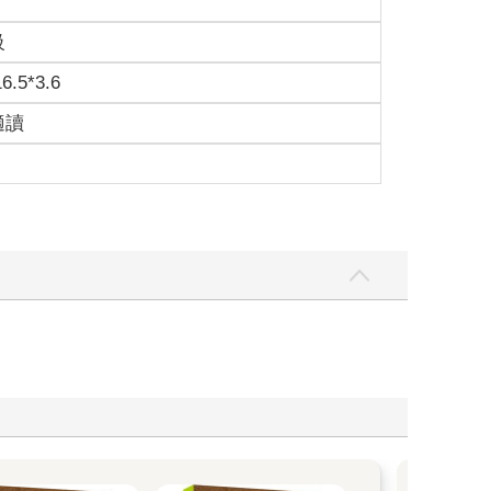
級
16.5*3.6
適讀