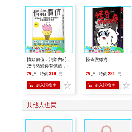
情緒價值：消除內耗，
怪奇微微疼
把情緒變得有價值，跟
誰都能自在相處
316
221
79
折
特價
元
79
折
特價
元
加入購物車
加入購物車
其他人也買