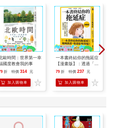
北歐時間：世界第一幸
一本書終結你的拖延症
如果歷
福國度教會我的事
【漫畫版】：透過「小
(15)
行動」打開大腦的行動
貓漫畫
314
237
79
折
特價
元
79
折
特價
元
79
折
開關，懶人也能變身
「行動派」的37個科
加入購物車
加入購物車
加
學方法