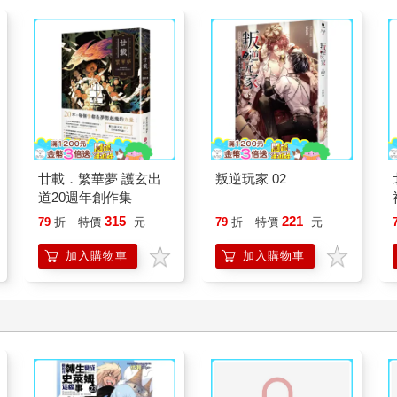
廿載．繁華夢 護玄出
叛逆玩家 02
道20週年創作集
315
221
79
折
特價
元
79
折
特價
元
加入購物車
加入購物車