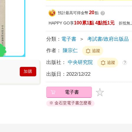
20
預計最高可得金幣
點
?
100累1點 4點抵1元
HAPPY GO享
折抵無
分類：
電子書
＞
考試書/政府出版品
作者：
陳宗仁
追蹤
出版社：
中央研究院
追蹤
?
加購
出版日：
2022/12/22
電子書
※ 金石堂電子書怎麼看