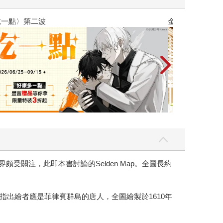
吃一點〉第二波
金石堂2026海
頗受關注，此即本書討論的Selden Map。全圖長約
出繪者應是菲律賓群島的唐人，全圖繪製於1610年