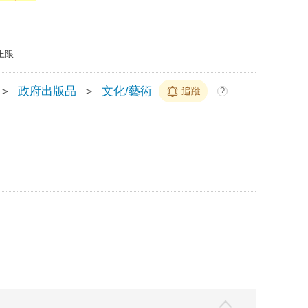
上限
＞
政府出版品
＞
文化/藝術
追蹤
?