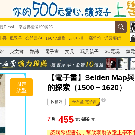
圭吾
楊双子
公益書包
16647續集
吉伊卡哇
高希均
通靈藥師
路邊攤新作
馬斯克
玩具總動員5
超慢跑
館
英文書
雜誌
電子書
文具
玩具親子
3C電玩
家
【電子書】Selden Ma
固定
的探索（1500－1620）
版型
?
軟精裝
金石堂 電子書
455
7
折
元
650
元
認購希望書包，幫助弱勢孩童上學不