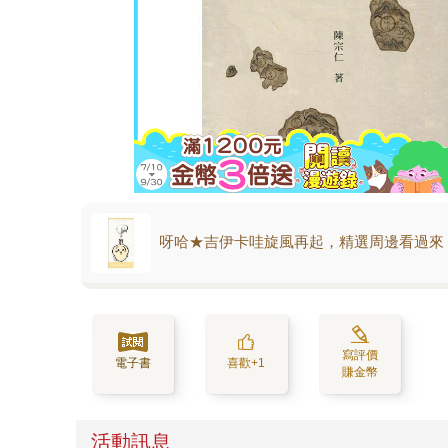
呀哈★吉伊卡哇旋風再起，精選周邊看過來
寫評價
電子書
喜歡+1
賺金幣
活動訊息