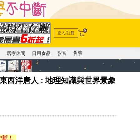
0
登入/註冊
電
居家休閒
日用食品
影音
售票
p與東西洋唐人 : 地理知識與世界景象
中斷！