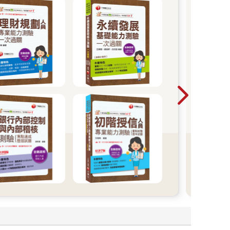
教師甄
面7