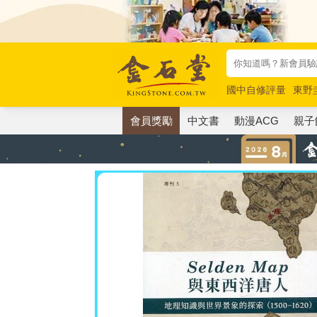
國中自修評量
東野
唯紅花綻放
奧德賽
會員獎勵
中文書
動漫ACG
親子