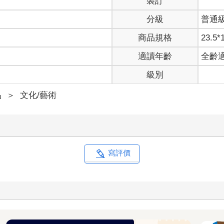
裝訂
分級
普通
商品規格
23.5*
適讀年齡
全齡
級別
品
＞
文化/藝術
寫評價