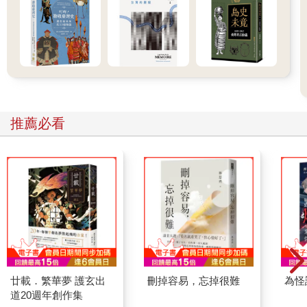
推薦必看
廿載．繁華夢 護玄出
刪掉容易，忘掉很難
為怪
道20週年創作集