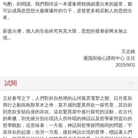
句酌」的閱讀。我們期待這一本選集裡精挑細選出來的篇章，都
可以成爲您思想火藥庫爆炸的引子，迸發更多精采動人的思想出
來。
薪盡火傳，個人的生命終究有其大限，思想的發展卻將永無止
境...
王志銘
通識與核心課程中心 主任
2015/9/01
試閱
立於蒼穹之下，人們對於自然裡的山河風雲電掣之變、日月星辰
周行之動與鳥獸草木之奇，莫不感到驚異而欲一探究竟，其目的
則意欲安頓自身的存在。這在驚異當中進行探究的活動，在古代
的希臘，則先後分別出現詩人所吟唱的神話以及哲學家所提出的
哲學觀點，這意味著：一方面，神話與哲學探問相同的問題：宇
宙存在的起源；但另一方面，後於神話出現的哲學，標誌著人們