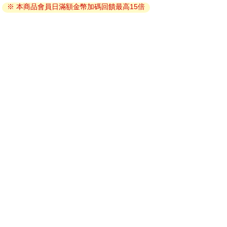
※ 本商品會員日滿額金幣加碼回饋最高15倍
因版權保護，您在金石堂所購買的電子書僅能以金石堂專屬
的閱讀軟體開啟閱讀，無法以其他閱讀器或直接下載檔案。
依據「消費者保護法」第19條及行政院消費者保護處公告之
「通訊交易解除權合理例外情事適用準則」，非以有形媒介
提供之數位內容或一經提供即為完成之線上服務，經消費者
事先同意始提供。（如：電子書、電子雜誌、下載版軟體、
虛擬商品…等），
不受「網購服務需提供七日鑑賞期」的限
制
。為維護您的權益，建議您先使用「試閱」功能後再付款
購買。