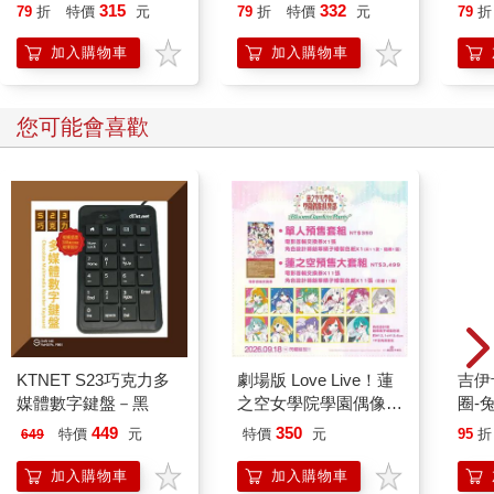
315
332
79
折
特價
元
79
折
特價
元
79
折
加入購物車
加入購物車
您可能會喜歡
KTNET S23巧克力多
劇場版 Love Live！蓮
吉伊卡哇 
媒體數字鍵盤－黑
之空女學院學園偶像俱
圈-
樂部 Bloom Garden
449
350
特價
元
特價
元
95
折
649
Party單人套票
加入購物車
加入購物車