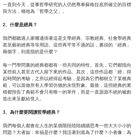
一直到今天，從事哲學研究的人仍然尊奉蘇格拉底所確立的目標
與方法，稱他為「哲學之父」。
2
、什麼是經典？
我們都聽過人家嘴邊掛著這是文學經典、宗教經典、社會學經典
甚至藝術經典等等用語。這些再平常不過的話，裏頭的「經典」
兩個字，到底指的是什麼？
每一門學問裏的經典都都有ㄧ些共同的特性。首先，它們都指向
某些前人甚至古代人留下來的作品。其次，這些作品都「經」得
起時間的考驗，之所以經得起考驗，是因為它們都樹立了某種典
範，可以當做所有人學習仿傚的永恆對象。最後，這些經典的累
積都預告了典範不會只有唯一的單件，而是一直源源不絕的被創
造出來呈獻給世人。
3
、為什麼要閱讀哲學經典？
我們每個人都會在人生的某個階段陸陸續續思考一些大大小小的
問題？大者如：幸福是什麼？我活著到底為了什麼？小者像：為