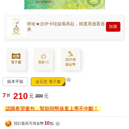
呀哈★吉伊卡哇旋風再起，精選周邊看過
加購
來
寫評價
電子書
喜歡+1
賺金幣
?
紙本平裝
金石堂 電子書
210
7
折
元
300
元
認購希望書包，幫助弱勢孩童上學不中斷！
10
預計最高可得金幣
點
?