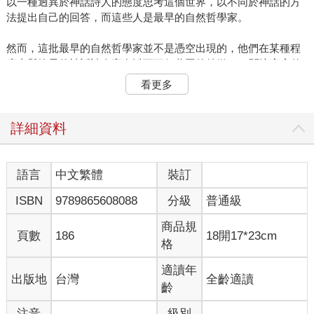
以一種迥異於神話詩人的態度思考這個世界，以不同於神話的方
法提出自己的回答，而這些人是最早的自然哲學家。
然而，這批最早的自然哲學家並不是憑空出現的，他們在某種程
度上與較早的神話詩人享有以下三個共同的特徵：1. 關注宇宙的
開端、結構與運作的原理；2. 認為宇宙是有秩序的，且能被人所
看更多
理解；3. 宇宙是由神所引導。詩人欲藉由一套一連串前後一致的
神話故事，想要從世界的開端，來系統化諸神的生成，以解釋整
個世界的起源與生成，並在諸神最高王權的保障之下，世界的秩
詳細資料
序得以穩固。詩人的這個嘗試是一種試圖以「理性的一致性」所
作的關於「原因」的思考。
語言
中文繁體
裝訂
ISBN
9789865608088
分級
普通級
商品規
頁數
186
18開17*23cm
格
適讀年
出版地
台灣
全齡適讀
齡
注音
級別