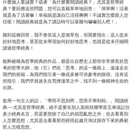
什麼做人要誠實？或者「為什麼要閱讀經典？」尤其是哲學經
典？要回應這些問題，您可以直截草率地回答：「簡單啊！活著
就是為了活著嘛！幸福就是讓自己活得爽啊！不誠實怎麼跟人交
往呢！閱讀經典就是為了講話時可以落幾句嚇嚇別人吧！」
聽到這種回答，我不會笑這人是個草包，但我要指出：這人從未
好好地思考，甚至從未學習如何好好地思考，也就是從未仔細閱
讀過哲學經典！
能夠被稱為哲學經典的作品，都是出自歷史上那些非常擅長於思
考的哲學大師，他（它）們在「思考」的這一條路上，遠遠走在
我們的前端，為我們指引著一條或多條可供參考的路徑。沒有這
些指引，我們早就迷失在荒煙漫草之中，找不到一條精神生命的
出路。
套用一句古人的話，「學而不思則罔，思而不學則殆」。閱讀經
典----尤其是哲學經典，絕不是要在別人面前炫耀學富五車或記住
多少經典名言，而是要您除了自己的胡思亂想之外，也去看看別
人怎麼思想，尤其是去看看那些經得起歲月淘汰留存下來的典範
哲人怎樣思想。