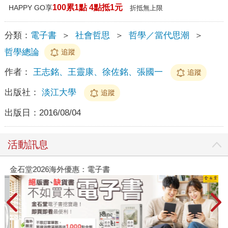
100累1點 4點抵1元
HAPPY GO享
折抵無上限
分類：
電子書
＞
社會哲思
＞
哲學／當代思潮
＞
哲學總論
追蹤
作者：
王志銘、王靈康、徐佐銘、張國一
追蹤
出版社：
淡江大學
追蹤
出版日：
2016/08/04
活動訊息
金石堂2026海外優惠：電子書