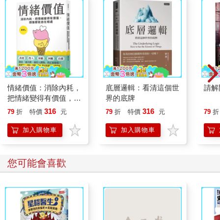
情緒價值：消除內耗，
底層邏輯：看清這個世
請解
把情緒變得有價值，跟
界的底牌
誰都能自在相處
316
316
79
折
特價
元
79
折
特價
元
79
折
加入購物車
加入購物車
您可能會喜歡