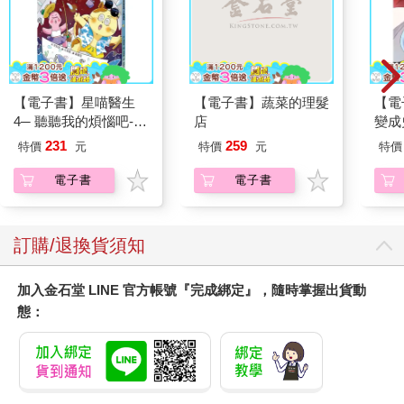
【電子書】星喵醫生
【電子書】蔬菜的理髮
【電
4─ 聽聽我的煩惱吧-假
店
變成
期挑戰
(小說
231
259
特價
元
特價
元
特價
電子書
電子書
訂購/退換貨須知
加入金石堂 LINE 官方帳號『完成綁定』，隨時掌握出貨動
態：