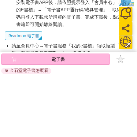
安裝電子書APP後，請依照提示登入「會員中心」→「我
的E書櫃」→「電子書APP通行碼/載具管理」，取得通行
碼再登入下載您所購買的電子書。完成下載後，點選任一
書籍即可開始離線閱讀。
請至會員中心→電子書服務「我的e書櫃」領取複製『兌換
碼』至電子書服務商Readmoo進行兌換。
電子書
退換貨須知：
※ 金石堂電子書怎麼看
因版權保護，您在金石堂所購買的電子書僅能以金石堂專屬
的閱讀軟體開啟閱讀，無法以其他閱讀器或直接下載檔案。
依據「消費者保護法」第19條及行政院消費者保護處公告之
「通訊交易解除權合理例外情事適用準則」，非以有形媒介
提供之數位內容或一經提供即為完成之線上服務，經消費者
事先同意始提供。（如：電子書、電子雜誌、下載版軟體、
虛擬商品…等），
不受「網購服務需提供七日鑑賞期」的限
制
。為維護您的權益，建議您先使用「試閱」功能後再付款
購買。