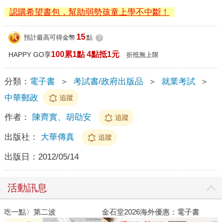
認購希望書包，幫助弱勢孩童上學不中斷！
15
預計最高可得金幣
點
?
100累1點 4點抵1元
HAPPY GO享
折抵無上限
分類：
電子書
＞
考試書/政府出版品
＞
就業考試
＞
中華郵政
追蹤
作者：
陳齊實、胡劭安
追蹤
出版社：
大華傳真
追蹤
出版日：
2012/05/14
活動訊息
金石堂2026海外優惠：電子書