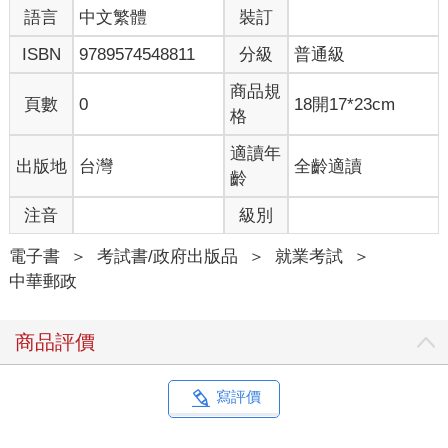
語言
中文繁體
裝訂
ISBN
9789574548811
分級
普通級
商品規
頁數
0
18開17*23cm
格
適讀年
出版地
台灣
全齡適讀
齡
注音
級別
電子書
＞
考試書/政府出版品
＞
就業考試
＞
中華郵政
商品評價
寫評價