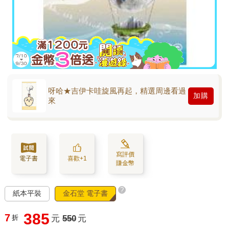
呀哈★吉伊卡哇旋風再起，精選周邊看過
加購
來
寫評價
電子書
喜歡+1
賺金幣
?
紙本平裝
金石堂 電子書
385
7
折
元
550
元