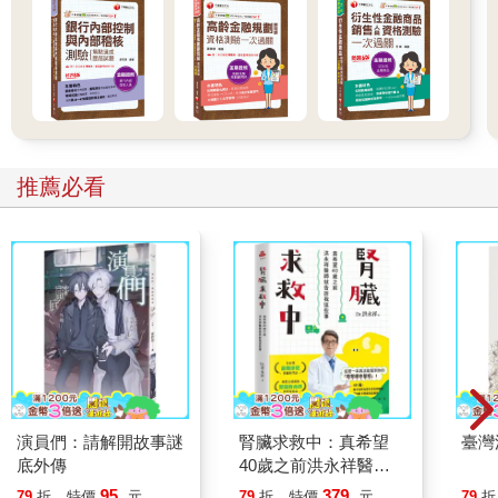
推薦必看
演員們：請解開故事謎
腎臟求救中：真希望
臺灣
底外傳
40歲之前洪永祥醫師
就告訴我這些事
95
379
79
折
特價
元
79
折
特價
元
79
折