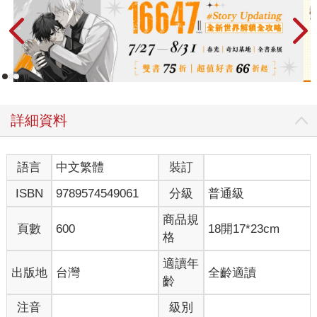
詳細資料
語言
中文繁體
裝訂
ISBN
9789574549061
分級
普通級
商品規
頁數
600
18開17*23cm
格
適讀年
出版地
台灣
全齡適讀
齡
注音
級別