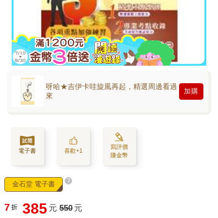
呀哈★吉伊卡哇旋風再起，精選周邊看過
加購
來
寫評價
電子書
喜歡+1
賺金幣
?
金石堂 電子書
385
7
折
元
550
元