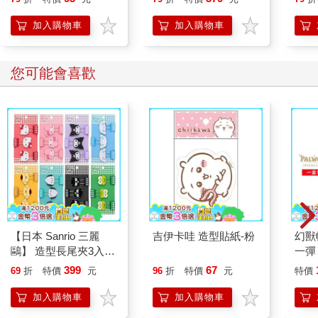
加入購物車
加入購物車
您可能會喜歡
【日本 Sanrio 三麗
吉伊卡哇 造型貼紙-粉
幻獸
鷗】 造型長尾夾3入組
一彈 
(8款可選) 凱蒂貓 Hello
Pal
399
67
69
折
特價
元
96
折
特價
元
特價
Kitty 庫洛米 布丁狗 酷
盒）
企鵝
加入購物車
加入購物車