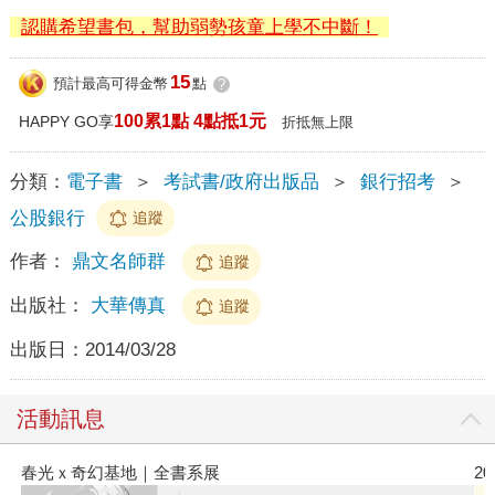
認購希望書包，幫助弱勢孩童上學不中斷！
15
預計最高可得金幣
點
?
100累1點 4點抵1元
HAPPY GO享
折抵無上限
分類：
電子書
＞
考試書/政府出版品
＞
銀行招考
＞
公股銀行
追蹤
作者：
鼎文名師群
追蹤
出版社：
大華傳真
追蹤
出版日：
2014/03/28
活動訊息
春光ｘ奇幻基地｜全書系展
2