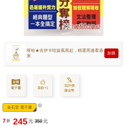
呀哈★吉伊卡哇旋風再起，精選周邊看過
加購
來
寫評價
電子書
喜歡+1
賺金幣
?
金石堂 電子書
245
7
折
元
350
元