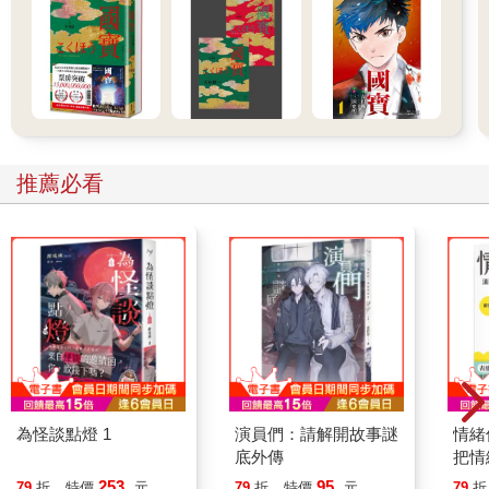
推薦必看
為怪談點燈 1
演員們：請解開故事謎
情緒
底外傳
把情
誰都
253
95
79
折
特價
元
79
折
特價
元
79
折