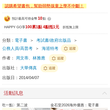
認購希望書包，幫助弱勢孩童上學不中斷！
10
預計最高可得金幣
點
?
100累1點 4點抵1元
HAPPY GO享
折抵無上限
分類：
電子書
＞
考試書/政府出版品
＞
公務人員/高普考
＞
海巡特考
追蹤
作者：
周文蒂、林雅應
追蹤
出版社：
大華傳真
追蹤
出版日：
2014/04/07
活動訊息
金石堂2026海外優惠：電子書