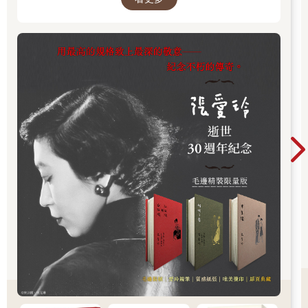
壯、善良仁慈。龍子們協助翡翠龍工作；每當牠們在空中翱翔的
時候，翡翠龍的心中就充滿了愛意與驕傲。
然而有一天，翡翠龍完成了下雨的工作、把雲氣從大地上移走
時，無意中聽到幾個村民的談話。
「哎呀，感謝女神，雨停了。」有個人說。
「對啊，」另一個人說：「我好討厭下雨啊。真高興雲都消失
了，太陽終於露出了光芒。」
這些話惹得翡翠龍大發雷霆。討厭下雨！真高興雲都消失了！翡
翠龍憤憤不平。這些村民竟敢如此羞辱牠！
翡翠龍十分憤怒，就決定不再讓天空下雨。「這些人可以永遠享
受陽光了。」翡翠龍恨恨的想著。
當然，世界上的人們十分絕望。太陽撲打在頭頂上，雨從未降
下，大地處處鬧著旱災和饑荒。動物和樹木都失去生氣並死亡。
人們乞求降雨，翡翠龍卻不理會他們。
但是，翡翠龍的孩子對人們的苦難並非視而不見。牠們被大地的
痛苦和悲慘嚇壞了，一個接一個的去找母親，請求牠原諒世人──
不過，即使是牠們的懇求，也無法軟化母親的鐵石心腸。「我們
永遠都不再為人們降雨了。」翡翠龍發誓。
珍珠龍、黃龍、長龍和黑龍偷偷的見面。
「我們必須想辦法幫助人們。」黑龍說：「如果他們不能馬上取
到水，都會死去。」