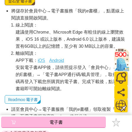
就在那時候，敏俐聽見一陣模模糊糊的呢喃，她從沒聽過那樣的
聲音，就像一首從雲端吟唱出來的歌曲。她好奇的打開門，想知
將儲存於會員中心→電子書服務「我的e書櫃」，點選線上
道那是什麼聲音。
閱讀直接開啟閱讀。
在家門前的那條路上，她看到一個矮小的陌生人正輕聲叫喚著。
線上閱讀：
「金魚，」他輕柔的說，好像想哄他的魚兒游動，「把財運帶進
建議使用Chrome、Microsoft Edge 有較佳的線上瀏覽效
你家。」
果， iOS 16 或以上版本，Android 6.0 以上版本，建議裝
那個金魚販推著車子前進，敏俐和村民直盯著他瞧。雖然這座村
置有6GB以上的記憶體，至少有 30 MB以上的容量。
子座落在河邊，不過，如果有村民曾見過金魚一眼，那也是好多
離線閱讀：
年前的事了。翡翠河裡的魚跟這座村子一樣，不是褐色，就是灰
APP下載：
iOS
Android
色。金魚販的車子滿載著一缸缸像珠寶般閃爍奪目的金魚。
安裝電子書APP後，請依照提示登入「會員中心」→「我
他的輕聲細語把敏俐吸引了過去，就像飛蛾撲向燃亮的燈籠。
的E書櫃」→「電子書APP通行碼/載具管理」，取得通行
「金魚會怎麼把財運帶進你家？」敏俐問。
金魚販注視著她；夕陽在他身後落下，讓他發出燦爛的紅、黃光
碼再登入下載您所購買的電子書。完成下載後，點選任一
芒。「妳不知道嗎？」他問她。「金魚代表多金。家裡有一缸金
書籍即可開始離線閱讀。
魚，表示妳家將會盈滿黃金和美玉。」
敏俐用明亮的黑眼珠盯著他的魚缸，一隻耀眼的橘色魚兒也用明
亮的黑眼珠回看她。接著，才一眨眼，敏俐幾乎連想都不想，就
請至會員中心→電子書服務「我的e書櫃」領取複製『兌換
轉身進屋，從白兔飯碗裡抓出兩枚銅幣。
碼』至電子書服務商Readmoo進行兌換。
「我要買那一隻。」敏俐說，並指著那隻吸引了她的目光、有著
電子書
退換貨須知：
黑眼珠和黑鰭的橘紅金魚。