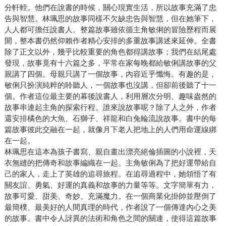
分軒輊。他們在說書的時候，關心現實生活，所以故事充滿了忠
告與智慧。林珮思的故事同樣不欠缺忠告與智慧，但在她筆下，
人人都可擔任說書人。整篇故事雖依循主角敏俐的冒險歷程而展
開，整本書仍然仰賴作者精心安排的多重故事講述來延伸。全書
除了正文以外，幾乎比較重要的角色都得講故事；我們在結尾處
發現，故事竟有十六篇之多，平常在家每晚都給敏俐講故事的父
親講了四個。母親只講了一個故事，內容近乎懺悔。有趣的是，
敏俐只扮演純粹的聆聽人，一個故事也沒講，但卻前後聽了十一
個。作者這位最主要的幕後說書人，利用層次分明、趣味盎然的
故事串連起主角的探索行程。誰來說故事呢？除了人之外，作者
還安排橘色的大魚、石獅子、祥龍和白兔輪流說故事。書中的每
篇故事彼此交融在一起，就像月下老人把地上的人們用命運線綁
在一起。
林珮思在這本為孩子書寫、親自畫出漂亮絕倫插圖的小說裡，天
衣無縫的把傳奇和故事編織在一起。主角敏俐為了把好運帶給自
己的家人，走上了英雄的追尋旅程。在追尋過程中，她領悟了有
關友誼、勇氣、好運的真義和故事的力量等等。文字簡單有力，
故事可愛、甜美、奇妙、充滿魔力。在一個商業化掛帥並壓倒了
最簡樸、最美好的人間真理的時代，作者說了一個傳達內心之美
的故事。書中令人訝異的法術和角色之間的關連，使得這篇故事