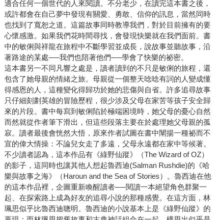
適合任何一個世代的人來閱讀。不分老少，在讀完這本書之後，
或許都會在自己夢中發現有關愛、勇敢、信仰的訊息，當然同時
也找到了寬恕之道。這篇故事同時教導我們，對於目前擁有的要
心懷感激。如果我們花時間尋找，會發現快樂就在我們面前。書
中的敏俐與祥龍在旅程中不斷學習並成長，說故事並聽故事，沿
著路途的某處──我們也陪著他們──學會了快樂的祕密。
這本書另一不同凡響之處是，讀者讀到的不只是敏俐的旅程，還
包含了她母親的情緒之旅。母親從一個整天唸唸有詞的人變成懂
得感恩的人，這種變化得歸功於她的悲傷與自省。許多追尋故事
只仔細刻劃英雄的冒險歷程，很少涉及父母在家苦等孩子安全歸
來的片段。書中每寫到敏俐陷於極端困境時，她父母的憂心自然
而然就從作者筆下滑出，但這些段落主要在於處理她父母親的孤
寂。讀者最後會恍然大悟，原來作者試圖在書中闡揚一種祕而不
宣的偉大情操：不論兒女走了多遠，父母永遠都在家中等候著。
不少讀者認為，這本作品有《綠野仙蹤》（The Wizard of OZ）
的影子，這同時也讓其他人想起魯西迪(Salman Rushdie)的《哈
樂與故事之海》（Haroun and the Sea of Stories）。魯西迪在他
的這本作品裡，企圖重新喚醒讀者──閱讀一本絕望角色群聚一
起、在探索路上成為好友的追尋小說的那種感覺。在這方面，林
珮思似乎比魯西迪聰明。魯西迪的小說基本上是《綠野仙蹤》的
再現；而林珮思把舊故事和古典神話組合在一起，構思出似乎是