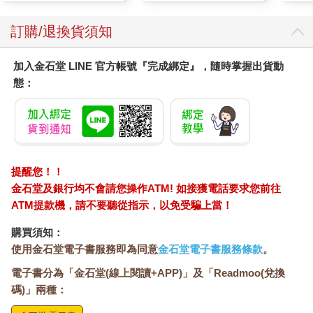
們的命運真是可悲！」
「也許吧。」父親對敏俐說，同時看了妻子一眼，「我明天會告
訂購/退換貨須知
訴妳那個故事。」
第二章
加入金石堂 LINE 官方帳號『完成綁定』，隨時掌握出貨動
每天早上，在太陽升起前，敏俐、她的母親和父親就開始下田工
態：
作。現在正逢插秧的季節，特別的累人。泥巴像漿糊般的黏在他
們腳上，每一株秧苗都必須費勁的用手插進田裡。炎熱的陽光在
頭頂上燃燒著，敏俐的膝蓋累得直顫抖。她恨透了雙手和臉龐沾
著黏稠溼泥巴的感覺；有好幾次，她憤怒、疲倦得想要停下來。
但是，一看到雙親彎著背耐心的工作，她只好吞下怨言，繼續插
秧。
提醒您！！
等到太陽快要下山時，敏俐的父母便叫她回家做晚餐並休息，他
金石堂及銀行均不會請您操作ATM! 如接獲電話要求您前往
倆則繼續待在泥巴裡幹活。直到太陽完完全全從天空消失了，他
ATM提款機，請不要聽從指示，以免受騙上當！
們才肯回家。
敏俐一回到家，就清洗自己的臉和手腳；即使盆子裡的水都變成
購買須知：
了褐色，她依舊覺得自己沾滿泥巴。她的雙臂和雙腿都非常疲
使用金石堂電子書服務即為同意
金石堂電子書服務條款
。
累，讓她覺得自己像一隻爬在岩石上的老螃蟹。敏俐注視著自己
電子書分為「金石堂(線上閱讀+APP)」及「Readmoo(兌換
在黝黑汙水中的倒影，在自己的臉上看見了母親皺起的眉頭。
碼)」兩種：
娘是對的，敏俐心想。我們的命運真是可悲。每天，爹和娘拚命
工作，還是一無所有。但願我可以改變我們的命運。