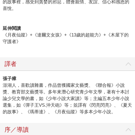
的故事裡，感受到貪婪的邪惡，體會親情、友誼、信心和感恩的
喜悅。
延伸閱讀
《月夜仙蹤》+《達爾文女孩》+《13歲的超能力》+《木屋下的
守護者》
譯者
張子樟
澎湖人，喜歡讀雜書，作品曾獲國家文藝獎、《聯合報》小說
獎、教育部文藝獎等。多年來潛心研究青少年文學，著有十本討
論少兒文學的書，如《少年小說大家讀》等；主編五本少年小說
選集，如《彈子王VS.沖天砲》等；並譯有《閃亮閃亮》、《夏天
的故事》、《瑪蒂達》、《月夜仙蹤》等多本少年小說。
序／導讀