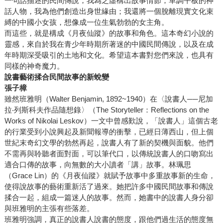
一句話描述的民間傳說，我為之虛構出故事情節；單調平板的神
話人物，我為他們創造出身世緣由；我還將一個脫離現實文化束
縛的中國小女孩，想像成一位生氣勃勃的女主角。
而這些，就是構成《月夜仙蹤》的故事和角色。這本奇幻小說的
靈感，來自於我在青少年時期所著迷的中國民間傳說，以及在成
年時期深受吸引的土地和文化。希望這本書對您們來說，也具有
同樣的神奇魔力。
說書藝術揉合民間故事的新蛻變
張子樟
雖然班雅明（Walter Benjamin, 1892~1940）在〈說書人──尼加
拉‧列斯科夫作品隨想錄〉（The Storyteller：Reflections on the
Works of Nikolai Leskov）一文中曾感歎說，「說書人」這個古老
的行業受到小說興起及新聞報導的衝擊，已經日薄西山，但上個
世紀末奇幻文學的勃然再起，說書人有了新的契機與面貌。他們
不需再與聆聽者面對面，可以筆代口，以傳統說書人的口吻寫出
適合口傳的故事，向無數的大小讀者「講」故事。林珮思
（Grace Lin）的《月夜仙蹤》就賦予故事中多重故事新的生命，
使得說故事的藝術重新活了過來。她把許多中國民間故事和傳說
揉合一起，組成一篇迷人的故事。然而，她書中的說書人身分卻
與班雅明的主張有些落差。
班雅明強調，真正的說書人說書的態度，跟他們過生活的態度無