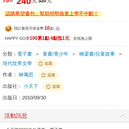
240
75
折
元
320
元
認購希望書包，幫助弱勢孩童上學不中斷！
10
預計最高可得金幣
點
?
100累1點 4點抵1元
HAPPY GO享
折抵無上限
分類：
電子書
＞
童書/青少年
＞
橋梁書/兒童故事
＞
現代世界文學
追蹤
作者：
林珮思
追蹤
出版社：
小天下
追蹤
出版日：
2010/09/30
活動訊息