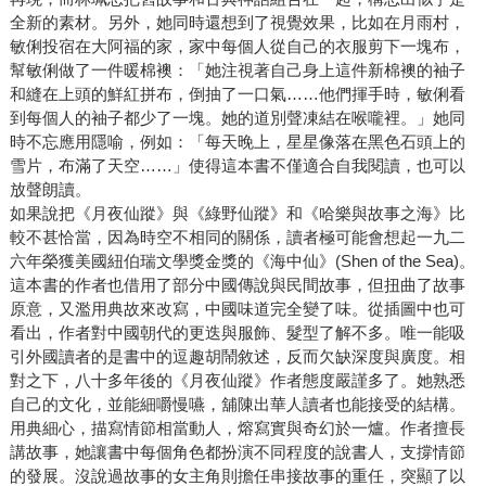
全新的素材。另外，她同時還想到了視覺效果，比如在月雨村，
敏俐投宿在大阿福的家，家中每個人從自己的衣服剪下一塊布，
幫敏俐做了一件暖棉襖：「她注視著自己身上這件新棉襖的袖子
和縫在上頭的鮮紅拼布，倒抽了一口氣……他們揮手時，敏俐看
到每個人的袖子都少了一塊。她的道別聲凍結在喉嚨裡。」她同
時不忘應用隱喻，例如：「每天晚上，星星像落在黑色石頭上的
雪片，布滿了天空……」使得這本書不僅適合自我閱讀，也可以
放聲朗讀。
如果說把《月夜仙蹤》與《綠野仙蹤》和《哈樂與故事之海》比
較不甚恰當，因為時空不相同的關係，讀者極可能會想起一九二
六年榮獲美國紐伯瑞文學獎金獎的《海中仙》(Shen of the Sea)。
這本書的作者也借用了部分中國傳說與民間故事，但扭曲了故事
原意，又濫用典故來改寫，中國味道完全變了味。從插圖中也可
看出，作者對中國朝代的更迭與服飾、髮型了解不多。唯一能吸
引外國讀者的是書中的逗趣胡鬧敘述，反而欠缺深度與廣度。相
對之下，八十多年後的《月夜仙蹤》作者態度嚴謹多了。她熟悉
自己的文化，並能細嚼慢嚥，舖陳出華人讀者也能接受的結構。
用典細心，描寫情節相當動人，熔寫實與奇幻於一爐。作者擅長
講故事，她讓書中每個角色都扮演不同程度的說書人，支撐情節
的發展。沒說過故事的女主角則擔任串接故事的重任，突顯了以