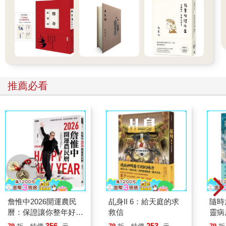
「沒錯，」黃龍說：「但我們能做什麼呢？我們沒法子讓天下
雨。我們不能不聽母親大人的話，讓她丟臉。」
長龍低頭看著大地。「我會為地上的人們犧牲。」他說。「我要
躺在地上，把自己變成水，讓人們飲用。」
其他的龍訝異的看著牠，卻一個接一個的點點頭。
「我會做同樣的事。」黃龍說。
「我們也是。」珍珠龍與黑龍異口同聲的說。
推薦必看
因此，翡翠龍的孩子紛紛下凡，變成水，救了世界上的人們。牠
們成為陸地上的四條大河，終止了旱災和地上所有生靈的死亡。
翡翠龍看到了自己孩子的所作所為，不禁詛咒自己的傲慢。牠的
龍子再也不會跟牠一起翱翔，再也不會喚牠母親大人了。翡翠龍
哀痛悲傷得心都碎了；牠從空中落下，將自己變成了翡翠河，希
望能藉此再和牠的孩子團圓。
無果山就是翡翠龍破碎的心。山上長不出東西，也找不到任何生
命；它四周的土地堅硬，河水烏黑，因為翡翠龍悲傷的靈魂還在
那兒。除非翡翠龍不再孤單，並且至少與其中一個孩子重聚，不
然無果山還是會光禿禿的。
「為什麼沒人把四條大河的水引到山上？」敏俐問，雖然這個問
詹惟中2026開運農民
乩身II 6：給天庭的求
隨時
題她早已問過很多遍了。只要父親說起這個故事，她總是忍不住
曆：保證讓你整年好
救信
靈病
的想：如果山上長滿了水果與花朵，為他們這座貧困的村子帶來
運、財源快馬加鞭一直
分
356
253