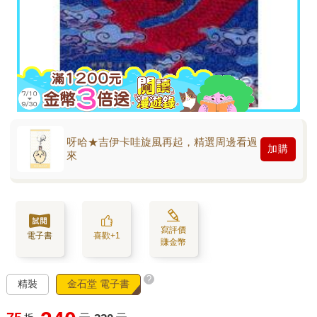
呀哈★吉伊卡哇旋風再起，精選周邊看過
加購
來
寫評價
電子書
喜歡+1
賺金幣
?
精裝
金石堂 電子書