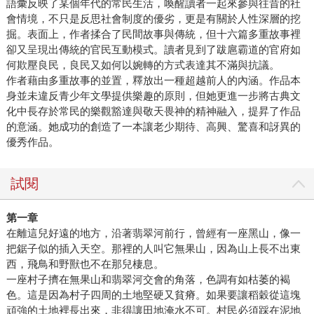
語彙反映了某個年代的常民生活，喚醒讀者一起來參與往昔的社
會情境，不只是反思社會制度的優劣，更是有關於人性深層的挖
掘。表面上，作者揉合了民間故事與傳統，但十六篇多重故事裡
卻又呈現出傳統的官民互動模式。讀者見到了跋扈霸道的官府如
何欺壓良民，良民又如何以婉轉的方式表達其不滿與抗議。
作者藉由多重故事的並置，釋放出一種超越前人的內涵。作品本
身並未違反青少年文學提供樂趣的原則，但她更進一步將古典文
化中長存於常民的樂觀豁達與敬天畏神的精神融入，提昇了作品
的意涵。她成功的創造了一本讓老少期待、高興、驚喜和訝異的
優秀作品。
試閱
第一章
在離這兒好遠的地方，沿著翡翠河前行，曾經有一座黑山，像一
把鋸子似的插入天空。那裡的人叫它無果山，因為山上長不出東
西，飛鳥和野獸也不在那兒棲息。
一座村子擠在無果山和翡翠河交會的角落，色調有如枯萎的褐
色。這是因為村子四周的土地堅硬又貧瘠。如果要讓稻穀從這塊
頑強的土地裡長出來，非得讓田地淹水不可。村民必須踩在泥地