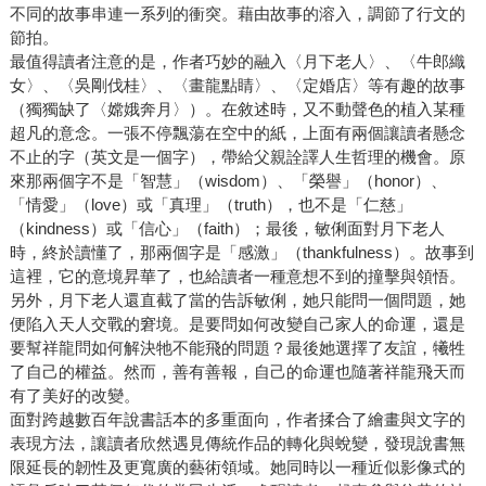
不同的故事串連一系列的衝突。藉由故事的溶入，調節了行文的
節拍。
最值得讀者注意的是，作者巧妙的融入〈月下老人〉、〈牛郎織
女〉、〈吳剛伐桂〉、〈畫龍點睛〉、〈定婚店〉等有趣的故事
（獨獨缺了〈嫦娥奔月〉）。在敘述時，又不動聲色的植入某種
超凡的意念。一張不停飄蕩在空中的紙，上面有兩個讓讀者懸念
不止的字（英文是一個字），帶給父親詮譯人生哲理的機會。原
來那兩個字不是「智慧」（wisdom）、「榮譽」（honor）、
「情愛」（love）或「真理」（truth），也不是「仁慈」
（kindness）或「信心」（faith）；最後，敏俐面對月下老人
時，終於讀懂了，那兩個字是「感激」（thankfulness）。故事到
這裡，它的意境昇華了，也給讀者一種意想不到的撞擊與領悟。
另外，月下老人還直截了當的告訴敏俐，她只能問一個問題，她
便陷入天人交戰的窘境。是要問如何改變自己家人的命運，還是
要幫祥龍問如何解決牠不能飛的問題？最後她選擇了友誼，犧牲
了自己的權益。然而，善有善報，自己的命運也隨著祥龍飛天而
有了美好的改變。
面對跨越數百年說書話本的多重面向，作者揉合了繪畫與文字的
表現方法，讓讀者欣然遇見傳統作品的轉化與蛻變，發現說書無
限延長的韌性及更寬廣的藝術領域。她同時以一種近似影像式的