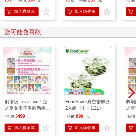
79
折
特價
元
79
折
特價
元
79
折
財富，該有多好。「那麼做，翡翠龍不就快樂了嗎？」
來！【首刷限量馬上有
「翡翠龍的孩子把自己變成水時，」敏俐的父親說：「牠們就去
錢五帝錢吊飾】
加入購物車
加入購物車
世了，靈魂也被釋放了出來。牠們的靈魂不再待在水中，所以翡
翠龍在河裡找不到牠們。一百多年前，曾有人試著把石頭從山上
移到河裡，想讓牠們重聚。」
您可能會喜歡
「那個人並不是為了龍的靈魂才採石頭的。」敏俐的母親插嘴
說。她一直不贊同父親所講的故事，因為她覺得這些故事會讓敏
俐變得不切實際，使這孩子儘作白日夢。「我祖母告訴過我，他
是位畫家。他採山石，是為了要雕硯台。」
「他有回來過嗎？」敏俐問。
「沒有。也許是做不成好硯台吧。」母親歎了一口氣。「也許他
在別的地方找到更好的東西。我敢打賭，他馬鞍上的青銅比我們
所能擁有的財產更值錢。」
母親的歎息，教敏俐巴不得無果山上的每一塊石頭都是黃金。她
忍不住開口問：「要怎樣才能讓無果山再變得綠油油的？」
劇場版 Love Live！蓮
FoodSaver真空密鮮盒
劇場版
「哎呀，」敏俐的父親說：「這個問題妳得去問月下老人。」
之空女學院學園偶像俱
2入組（中－1.2L）
之空
「噢，下一次就講這個故事！」敏俐哀求著。「每一次我開口問
樂部 Bloom Garden
樂部 
重要的事，大家總是說：『這個問題妳得去問月下老人。』總有
3499
899
特價
元
特價
元
特價
Party蓮之空預售大套
Par
一天，我會問問他的。」
組
加入購物車
加入購物車
「月下老人！另一個故事！我們家一無所有，米飯幾乎填不滿我
們的碗了，而我們卻有一大堆的故事。」母親又歎了口氣。「我