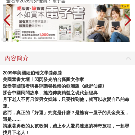
金石堂2026海外優惠：電子書
內容簡介
2009年美國紐伯瑞文學獎銀獎
美國童書文壇上閃閃發光的台裔圖文作家
深受美國讀者與書評讚譽推崇的亞洲版《綠野仙蹤》
揉合中國民間故事、擁抱傳統精髓之現代新經典
月下老人不再只管男女姻緣，只要找到他，就可以改變自己的命
運。
然而，真正的「好運」究竟是什麼？是擁有一屋子的黃金美玉，
還是……
請跟著勇敢的女孩敏俐，踏上令人驚異連連的神奇旅程，一起尋
找月下老人！