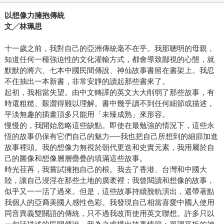
以想像力擁抱傳統
文╱林珮思
十一歲之前，我對自己的亞洲傳統毫不在乎。我那聰明的母親，
知道任何一種強迫性的文化灌輸方式，都會導致鄙視的心態，就
默默的將六、七本中國民間傳說、神仙故事書留在書架上。我忍
不住抽出一本新書，非常安靜的讀起那些書來了。
起初，我相當失望。由中文轉譯的英文大大削弱了那些故事，有
時還粗糙、艱澀得難以理解。書中幾乎讀不到任何細節或描述，
平淡無趣的插畫頂多只能用「未臻成熟」來形容。
慢慢的，我開始忽略這些缺點。即使在最勉強的情況下，這些永
恆的故事仍保有它們自己的魅力──我也把自己所想到的細節加進
故事裡頭。我的想像力無視於朝代更迭和史實元素，我用屬於自
己的圖像和想像層層疊疊的填滿這些故事。
時光荏苒，我嘗試擁抱自己的根。我去了香港、台灣和中國大
陸，讓自己浸淫在那些土地的廣袤裡；我曾閱讀和想像的故事，
似乎又一一活了過來。但是，這些故事持續脫軌演出，還帶著點
我個人的亞裔美國人感性色彩。我發現自己相當喜愛中國人使用
同音異義雙關語的傳統，只不過我改而使用英文聯想。許多只以