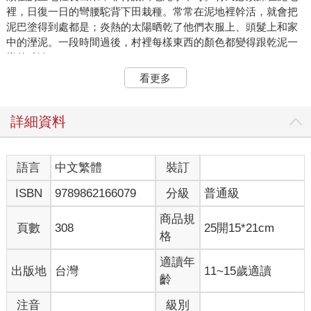
裡，日復一日的彎腰駝背下田栽種。常常在泥地裡幹活，就會把
泥巴塗得到處都是；炎熱的太陽晒乾了他們衣服上、頭髮上和家
中的溼泥。一段時間過後，村裡每樣東西的顏色都變得跟乾泥一
樣的黯淡。
這座村子裡有一間屋子非常小，幾片木頭屋板就用屋頂收攏在一
看更多
起，讓人想起一束用細繩綑紮的火柴棒。屋子裡，幾乎沒有足夠
的空間讓三個人同時圍坐在桌子旁──幸運的是，那間屋子裡只住
了三個人。其中一個，是名叫敏俐的女孩。
詳細資料
敏俐的外表不像其他村民那樣的褐黃、黯淡。她有一頭光滑的黑
髮、兩片粉紅的面頰、一雙總是渴望冒險的明亮眼睛，以及一抹
輕快掠過臉龐、一閃即逝的微笑。敏俐的個性活潑、容易衝動，
語言
中文繁體
裝訂
大家都覺得她的名字──意思是思考敏捷俐落──相當適合她。
ISBN
9789862166079
分級
普通級
「太適合了。」她的母親歎了一口氣，因為敏俐的行動也一向敏
捷俐落。
商品規
敏俐的母親動不動就歎氣，每當她對著襤褸的衣衫、破舊的屋子
頁數
308
25開15*21cm
格
或簡陋的食物皺眉頭時，常會跟著不耐煩的歎氣。敏俐想不起母
親不歎氣的時候了；這經常讓敏俐希望自己有個意思是金子或財
適讀年
出版地
台灣
11~15歲適讀
運的名字。因為正如這座村子和環繞在他們四周的土地一樣，敏
齡
俐和她的父母都非常貧窮。他們幾乎無法收割足夠的稻米餵飽自
己。屋子裡唯一的錢財是兩枚舊銅幣，放在畫著一隻白兔的藍色
注音
級別