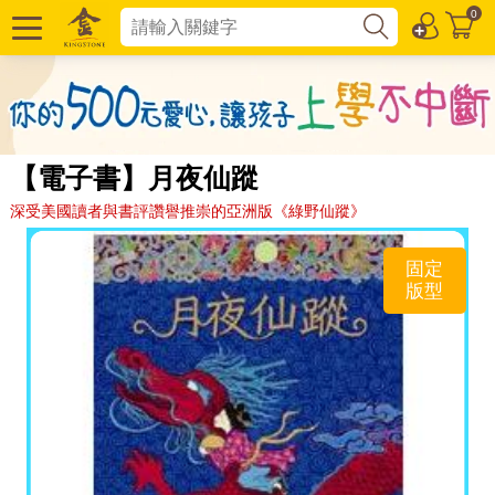
0
【電子書】月夜仙蹤
深受美國讀者與書評讚譽推崇的亞洲版《綠野仙蹤》
固定
版型