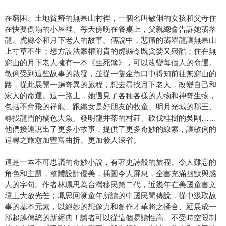
在窮困、土地貧瘠的無果山村裡，一個名叫敏俐的女孩和父母住
在快要倒塌的小屋裡。每天傍晚在餐桌上，父親總會告訴她翡翠
龍、虎縣令和月下老人的故事。傳說中，悲痛的翡翠龍讓無果山
上寸草不生；想方設法攀權附貴的虎縣令既貪婪又殘酷；住在無
窮山的月下老人擁有一本《生死簿》，可以改變每個人的命運。
敏俐受到這些故事的啟發，並從一隻金魚口中得知前往無窮山的
路，從此展開一趟奇異的旅程，想去尋找月下老人，改變自己和
家人的命運。這一路上，她遇見了各種各樣的人物和神奇生物，
包括不會飛的祥龍、跟織女是好朋友的牧童、明月光城的郡王、
尋找龍門的橘色大魚、發明龍井茶的村莊、砍伐桂樹的吳剛……
他們接連說出了更多小故事，提供了更多奇妙的線索，讓敏俐的
追尋之旅愈加豐富曲折、更加發人深省。
這是一本不可思議的奇妙小說，有著史詩般的旅程、令人難忘的
角色和主題，整體設計優美，插圖令人屏息，全書充滿幽默與感
人的字句。作者林珮思為台灣移民第二代，近幾年在美國童書文
壇上大放光芒；珮思回溯童年所讀的中國民間傳說，從中汲取故
事的基本元素，以絕妙的想像力和創作才華將之揉合、延展成一
部超越傳統的新經典！讀者可以從這個易讀性高、不受時空限制