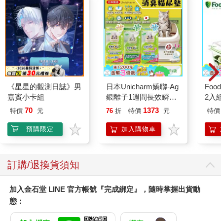
地食材，配上日本家庭料理定番味噌湯，相當鮮甜美味。飯後的
白玉水果塔也令人眼睛一亮，白色的湯圓配上紅豆泥與水果，底
下的透明葛粉凍再加上黑糖與黃豆粉，雖然是法式甜點的樣貌，
味道卻完完全全是日式和菓子的滋味，衝突卻又協調，就像這些
新樣貌的商店或建築毫無違和感地佇立在依舊充滿昔日風情的下
町一樣。
《星星的觀測日誌》男
日本Unicharm嬌聯-Ag
Foo
【DATA】
嘉賓小卡組
銀離子1週間長效瞬吸
2入
│東京都江戶東京博物館
乾爽寵物消臭大師貓尿
東京都墨田区横網1-4-1
70
1373
特價
元
76
折
特價
元
特價
墊20片/袋(大容量吸水
│墨田北齋美術館（すみだ北斎美術館）
防滲漏貓尿布/可觀察
預購限定
加入購物車
東京都墨田区亀沢2-7−2 緑町公園内
尿色貓潔墊補充包/本
│YOSHIDA印刷東京本社（ヨシダ印刷東京本社）
東京都墨田区
品不含貓砂盆)
亀沢3-20−14
│北齋茶房
訂購/退換貨須知
東京都墨田区亀沢4-8-5
加入金石堂 LINE 官方帳號『完成綁定』，隨時掌握出貨動
態：
●谷根千的建築散策
谷根千指的是東京文京區與台東區一帶的谷中、根津、千駄木，