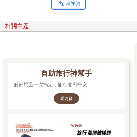
下町其實還是很「東京」，只是沒那麼緊繃，不需要花枝招展。
寫評價
剛來到東京時，感覺一切都快速新鮮，日子久了，便好想找個地
方歇口氣。走在氣氛不這麼緊湊的下町街上，可以發現一些生活
選店，咖啡廳或是散步點心，可以一邊享受著古老而美好的氛
相關主題
圍。
下町的兩國這個區域，可能不像淺草這麼古色古香，也可能不像
近年一下子開了好多間咖啡廳的藏前，被注入了好多年輕的活
力。因為相撲而著名的兩國區域，在江戶時代是「武藏國」與
「下總國」的國境，以兩國橋連結著兩國，因而得名。從車站往
錦系町方向走，映入眼前的三角形大屋頂是由六○年代的代謝主義
代表建築師之一的菊竹清訓所設計的「江戶東京博物館」，裡面
自助旅行神幫手
訴說著從江戶到東京的歷史故事。穿過它之後再往前走一點點，
有一間新的美術館開幕了。
必備用品一次搞定，旅行順利平安
由妹島和世設計的墨田北齋美術館（すみだ北斎美術館，The
看更多
Sumida Hokusai Museum）位於墨田區綠町公園旁，建築物的
「裂縫」讓在地居民很輕易就可以進入美術館裡。美術館外觀材
質採用和SANAA在法國北部的羅浮宮朗斯分館相同風格──霧面
的鋼材。記得她說過，想要呈現模糊卻柔和的金屬材質，也因此
有了羅浮宮朗斯分館這樣的鋼材出現。雖然她希望建築物可以在
環境裡呈現柔和的感覺，但北齋美術館因為造型太特殊，加上外