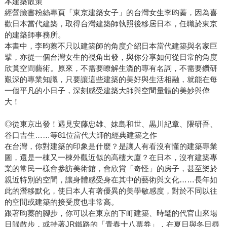
本建築散策
經營臉書粉絲專頁「東京建築女子」的台灣女生李昀蓁，因為喜
歡日本當代建築，取得台灣建築師執照後移居日本，任職於東京
的建築師事務所。
本書中，李昀蓁不只以建築師的角度介紹日本當代建築與名家巨
擘，亦從一個台灣女生的視角出發，與你分享如何從日常的角度
欣賞空間藝術。原來，不需要瞭解生澀的專有名詞，不需要鑽研
艱深的專業知識，只要讓這些建築的美好與生活相融，就能在每
一個平凡的小日子，深刻感受建築大師與空間量體的美妙與偉
大！
◎從東京出發！遇見安藤忠雄、妹島和世、黒川紀章、隈研吾、
谷口吉生……等81位當代大師的經典建築之作
在台灣，你對建築的印象是什麼？是讓人有看沒有懂的建築專業
圖，還是一棟又一棟外觀近似的高樓大廈？在日本，沒有建築專
業的常民一樣會參訪美術館，會欣賞「奇怪」的房子，甚至樂於
親近特別的空間，讓身體感受身在其中的藝術與文化……長年如
此的潛移默化，使日本人有著優異的美學敏感度，對於不同以往
的空間或建築的接受度也非常高。
跟著昀蓁的腳步，你可以在東京的下町建築、時髦的代官山來場
日歸散步，或持著JR鐵路的「青春十八票券」，在夏日與冬日尋