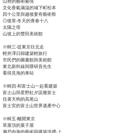
山裡的藝術祕境
文化香氣滿溢的城下町松本
四十公里與越後妻有藝術祭
◎後章‧冬天的青春十八
太陽之塔
山坡上的豐田美術館
※輯三‧從東京往北走
輕井澤日歸建築輕旅行
市民們的圖書館與美術館
東北新幹線與隈研吾先生
看得見海的車站
※輯四‧和富士山一起看建築
富士山與星野虹夕諾雅富士
住著天狗的高尾山
富士宮的富士山世界遺產中心
※輯五‧離開東京
草屋頂的菓子屋
瀨戶內海的藝術與建築洗禮‧上