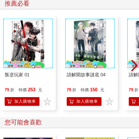
推薦必看
很喜歡從三樓窗戶看下去的一樓庭院，樹的影子很清澈很美。
沿著街道繼續往下走，同樣也是妹島和世設計的「YOSHIDA印刷
東京本社」（ヨシダ印刷東京本社，Yoshida Printing Group），
因為不是公共建築所以鮮為人知。但不同於一般的大樓，有點透
明的銀色鋼網層層包覆著主體，明明是量體建築卻顯得十分輕
盈，體現了妹島和世「輕盈的建築」的概念。我很喜歡她利用銀
色的網子一層一層地包圍著整棟房子，那些帶狀網子之間所形成
的縫隙讓建築似乎像是在呼吸，賦予了它生命。
我喜歡這樣緩緩地在此慢行，在現代與懷舊間徘徊的下町，因為
叛逆玩家 01
請解開故事謎底 04
請解
這樣的衝擊顯得更加富有魅力。下一個天晴的日子再來散散步，
一定會發現更多充滿故事的地方吧。
253
150
79
折
特價
元
79
折
特價
元
79
折
★ 順道和菓子館──下町的北齋茶坊
與妹島和世的兩座建築在同一條路上的「北齋茶坊」，門外掛著
加入購物車
加入購物車
白色暖簾，乾淨清新的內裝融合了現代與一些些日本傳統氛圍，
店裡販售傳統的日式甜食。北齋茶坊是由日式建築長屋的倉庫改
裝，高於一般建築的天花板讓店裡空間呈現寬敞感。店招牌大納
您可能會喜歡
言餡蜜（大納言あんみつ）以及蕨餅（わらびもち）是第一次來
訪的客人必點的日本傳統甜點。午餐時間的特製定食選用日本各