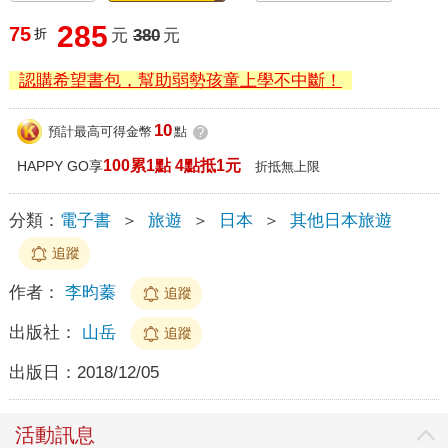
285
75
折
元
380
元
認購希望書包，幫助弱勢孩童上學不中斷！
10
預計最高可得金幣
點
?
100累1點 4點抵1元
HAPPY GO享
折抵無上限
分類：
電子書
＞
旅遊
＞
日本
＞
其他日本旅遊
追蹤
作者：
李昀蓁
追蹤
出版社：
山岳
追蹤
出版日：
2018/12/05
活動訊息