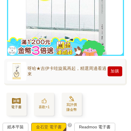
呀哈★吉伊卡哇旋風再起，精選周邊看過
加購
來
寫評價
電子書
喜歡+1
賺金幣
?
紙本平裝
金石堂 電子書
Readmoo 電子書