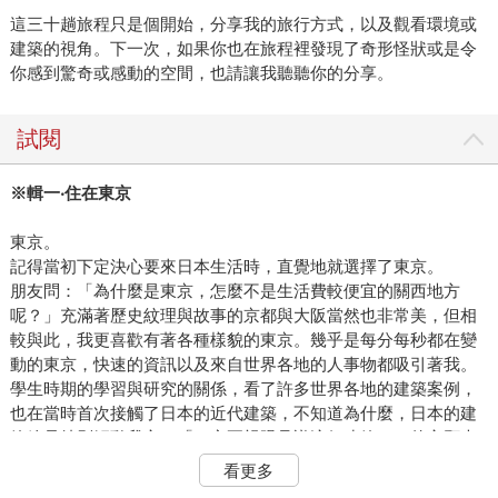
這三十趟旅程只是個開始，分享我的旅行方式，以及觀看環境或
建築的視角。下一次，如果你也在旅程裡發現了奇形怪狀或是令
你感到驚奇或感動的空間，也請讓我聽聽你的分享。
試閱
※輯一‧住在東京
東京。
記得當初下定決心要來日本生活時，直覺地就選擇了東京。
朋友問：「為什麼是東京，怎麼不是生活費較便宜的關西地方
呢？」充滿著歷史紋理與故事的京都與大阪當然也非常美，但相
較與此，我更喜歡有著各種樣貌的東京。幾乎是每分每秒都在變
動的東京，快速的資訊以及來自世界各地的人事物都吸引著我。
學生時期的學習與研究的關係，看了許多世界各地的建築案例，
也在當時首次接觸了日本的近代建築，不知道為什麼，日本的建
築總是特別觸動我心，「一定要親眼見識這個建築！」的心願也
一日一日地在心裡茁壯，儘管在東京旅行了幾次，依舊覺得不夠
看更多
過癮。於是便下定決心到東京生活，到處旅行探訪建築。