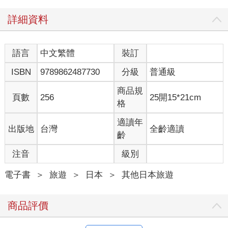
◎前章‧東京建築散步
詳細資料
東京的每一個區域都有屬於它的故事，繁華的都心、適合居住的
西區及樸實的下町，都帶有不一樣的風情。住在東京的人們也喜
歡在天氣好的週末到處散步，而我也一樣，喜歡看著被標滿星星
語言
中文繁體
裝訂
的地圖，在這個城市的各個小區域探索東京。
ISBN
9789862487730
分級
普通級
商品規
●下町的建築散步
頁數
256
25開15*21cm
格
下町通常是指一個城市之中，靠近河岸、海邊的工商業聚集的區
適讀年
出版地
台灣
全齡適讀
域。
齡
東京的下町指的是東京的東邊，包含淺草、日本橋，以及最近興
起的藏前、森下、清澄白河，一直往下到門前仲町。下町保存著
注音
級別
許多歷史痕跡，通常會有一些老舖、一些年長的人、一些熱情的
朋友。「東京的西邊都是上班族，東邊都是下町的老人。」在都
電子書
＞
旅遊
＞
日本
＞
其他日本旅遊
心長大的前輩這麼說著。另一個「江戶子」（指土生土長的東京
人）卻說：「從外地來東京工作的人都會去住西邊，住東邊的才
商品評價
是真正的東京人。」雖然下町總被貼著標籤，但我喜歡下町。