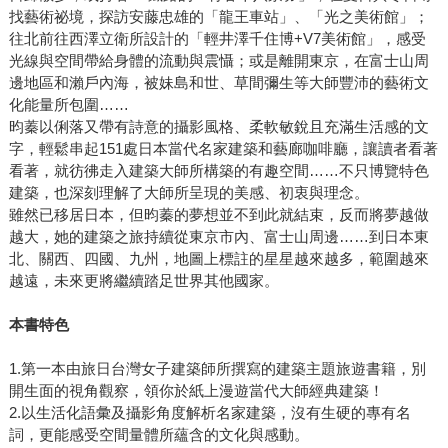
找藝術祕境，探訪安藤忠雄的「龍王車站」、「光之美術館」；
往北前往西澤立衛所設計的「輕井澤千住博+V7美術館」，感受
光線與空間帶給身體的流動與震懾；或是離開東京，在富士山周
邊地區和瀨戶內海，被妹島和世、草間彌生等大師豐沛的藝術文
化能量所包圍……
昀蓁以俐落又帶有詩意的攝影風格、柔軟敏銳且充滿生活感的文
字，輕鬆串起151處日本當代名家建築和藝廊咖啡廳，讓讀者看著
看著，就彷彿走入建築大師所構築的有趣空間……不只博覽特色
建築，也深刻理解了大師所呈現的美感、初衷與理念。
雖然已移居日本，但昀蓁的夢想並不到此就結束，反而將夢越做
越大，她的建築之旅持續從東京市內、富士山周邊……到日本東
北、關西、四國、九州，地圖上標註的星星越來越多，範圍越來
越遠，未來更將繼續踏足世界其他國家。
本書特色
1.第一本由旅日台灣女子建築師所撰寫的建築主題旅遊書籍，別
開生面的視角觀察，領你於紙上漫遊當代大師經典建築！
2.以生活化語彙及攝影角度解析名家建築，沒有生硬的專有名
詞，更能感受空間量體所蘊含的文化與感動。