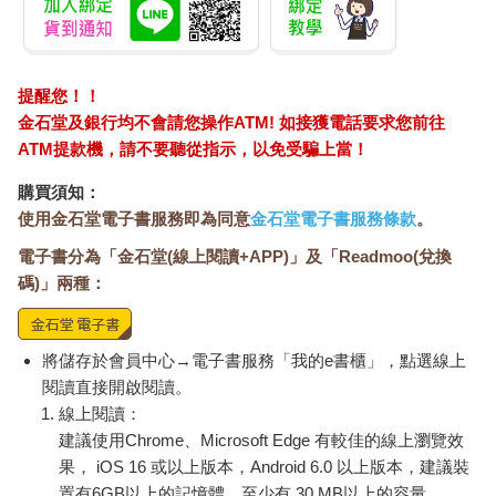
這個區域位於東京山手線內，很幸運地在那個紛亂的年代沒有受
到任何的災害，也沒有受到日本經濟泡沫時代都市大規模開發的
影響，舊的街道以及建築物就這樣留存了下來，有著「古老而美
好」（古き良き）的氛圍。著名的谷中銀座商店街上，有好多從
提醒您！！
昭和時期就存在的商店，裡面的老爺爺老奶奶們賣著仙貝、家庭
金石堂及銀行均不會請您操作ATM! 如接獲電話要求您前往
料理、可樂餅或是串燒，而且價格相較於都心其他新開發的地區
ATM提款機，請不要聽從指示，以免受騙上當！
親民許多！這幾年也有好多新的咖啡或小店來到這裡，為古老的
街道增添了一抹新意。
購買須知：
使用金石堂電子書服務即為同意
金石堂電子書服務條款
。
我喜歡走在那些有點昭和感卻被加入一些新元素的街道，想像過
電子書分為「金石堂(線上閱讀+APP)」及「Readmoo(兌換
去的人們在這裡愜意生活，接著，現代的我們延續著這些生活，
碼)」兩種：
加上屬於這個時代才有的色彩，這樣的衝擊讓這些區域變得好有
趣。除了舊有的住民文化樣貌之外，谷根千一帶還曾經住著許多
落語（日本一種傳統表演藝術）家、文學家與大文豪，像是夏目
漱石就曾住在這個區域，留下許多生活的痕跡，喜歡文學的人也
將儲存於會員中心→電子書服務「我的e書櫃」，點選線上
會經常到此散步，感受過去文豪的氣息。
閱讀直接開啟閱讀。
線上閱讀：
除了文學，這裡也有著有趣的建築。在靠近千駄木車站附近，佇
建議使用Chrome、Microsoft Edge 有較佳的線上瀏覽效
立著一座「森鷗外紀念館」，由日本建築師陶器二三雄所設計。
果， iOS 16 或以上版本，Android 6.0 以上版本，建議裝
森鷗外是與夏目漱石同一個時期的知名小說家，過去這裡是他的
置有6GB以上的記憶體，至少有 30 MB以上的容量。