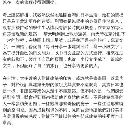
以在一次的旅程後得到回復。
考上建築師後，我毅然決然地離開台灣到日本生活，最初的契機
只是為了參訪更多的建築。剛開始是以學生的身份居住於東京，
沒有那麼忙碌的學生生活讓我有許多時間與機會，在東京的每個
角落發現新的建築──晴天時到街上散步遊晃，雨天時在家計劃下
一次的旅程，在地圖上標上星號，或是整理過去的旅行，寫寫文
字。一開始，督促自己每日分享一張建築照片，寫一小段文字；
為了提升自己的日文能力，以中日文並記的方式進行。後來在朋
友的鼓勵下，製作了自己的頁面，也從一小段文字成了一篇篇的
文章，不但記錄了自己的旅行，也分享給更多的人。
在台灣，大多數的人對於建築的印象，或許就是畫畫圖、蓋蓋房
子，對於設計與建築美學的敏銳度其實並不這麼高；其實日本也
是一樣，非建築專業的人幾乎不懂建築。但不同的是，他們感受
得到空間，體會得到藝術帶給他們身體的感覺，不是建築專業的
人一樣參訪美術館，一樣觀看那些奇怪的房子，一樣住進那些特
別的空間裡。因為成長環境的不同，見聞習染地讓他們對於美學
有著優異的敏感度，對於不同於以往的空間或建築的接受度也非
常高。