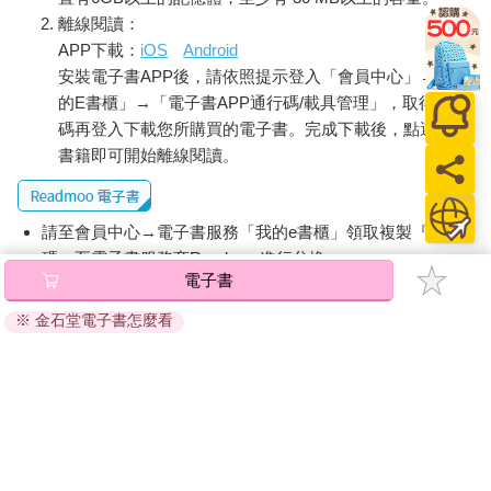
舊居「觀潮樓」，從一八九二年開始一直到他逝世的一九二二年
離線閱讀：
為止，他都在此生活。二○一二年，觀潮樓以「文京區立森鷗外紀
APP下載：
iOS
Android
念館」的樣貌再次誕生。
安裝電子書APP後，請依照提示登入「會員中心」→「我
的E書櫃」→「電子書APP通行碼/載具管理」，取得通行
灰色的磚石築起建築，最受矚目的是金屬隔柵構成的單斜屋頂，
單純的量體在這個充滿各種歷史痕跡的地區格外顯眼，也格外凜
碼再登入下載您所購買的電子書。完成下載後，點選任一
然靜謐。走進其中，可以發現建築師在紀念館側邊的牆面上切了
書籍即可開始離線閱讀。
一條縫，突出的量體產生了陰影，讓灰色的建築物有了一些新的
表情。經過近三公尺高的大門，進到館內寬敞的大廳以及挑高的
空間，面前的牆被間接的光線點亮，牆上掛著森鷗外先生的頭
請至會員中心→電子書服務「我的e書櫃」領取複製『兌換
像，靜謐的氛圍顯得格外莊敬嚴肅。
碼』至電子書服務商Readmoo進行兌換。
樓上的展覽空間敘述著森鷗外的一生，最後的空間裡有著谷根千
電子書
退換貨須知：
文學散策的情報，二樓的圖書館空間也收藏谷根千一帶的文豪資
※ 金石堂電子書怎麼看
訊及區域歷史，讓人除了建築也意外地獲得許多關於文學的知
因版權保護，您在金石堂所購買的電子書僅能以金石堂專屬
識。
的閱讀軟體開啟閱讀，無法以其他閱讀器或直接下載檔案。
依據「消費者保護法」第19條及行政院消費者保護處公告之
往南走一些，進入最熱鬧的谷中銀座商店街，琳琅滿目的小商店
「通訊交易解除權合理例外情事適用準則」，非以有形媒介
裡有許多日式風格小物，還有美味的傳統散步點心。街道上不只
提供之數位內容或一經提供即為完成之線上服務，經消費者
有出門採買的爺爺奶奶，還會遇見貓，以及替貓拍照的遊客們。
事先同意始提供。（如：電子書、電子雜誌、下載版軟體、
虛擬商品…等），
不受「網購服務需提供七日鑑賞期」的限
轉進一條巷子，一棟全黑的房子亮著「HAGISO」的燈，裡面有