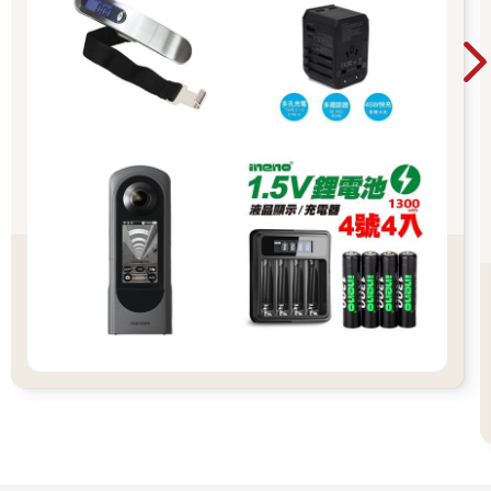
牆金屬的反光，在都市裡依舊很引人注目。
其實她在小平市仲町圖書館就嘗試過利用量體的裂縫作為建築出
入口，北齋美術館可以說是此種建築型態更加成熟的詮釋。量體
之間、裂縫跟空間的關係更加簡潔乾淨，施工跟細節也更加細
膩。
裂縫將一樓分成四個量體、三個主要空間，所以從主要入口裂縫
進去之後，還可以經由其他裂縫繞到建築的其他部分。玻璃的構
成也令人驚豔，框大多固定於內部，外面盡量平整貼齊，也因此
讓三角形的裂縫空間更加完整，創造出特別的光影反射。
上部的裂縫貼付著妹島和世經常使用的鐵網語彙，經由鐵網看出
去的天空樹，還有下部的三角玻璃看出去的天空樹，在同一座建
築裡面展現了兩種不同的表情。除了室內因為建築的切割所產生
的有趣空間外，日本的指標設計也廣受大家的喜愛。儘管是展出
內容十分傳統的美術館，還是經常搭配著較為現代感的主視覺文
字及設計，從龐大的建築空間一直到細微的地圖、指標設計甚至
是美術館名的文字裡的一筆一畫，都相當講究。
這天的東京天氣相當好，太陽很大，天空很藍。