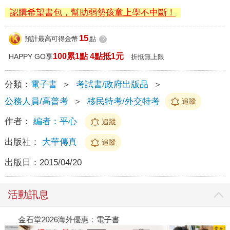
認購希望書包，幫助弱勢孩童上學不中斷！
15
預計最高可得金幣
點
?
100累1點 4點抵1元
HAPPY GO享
折抵無上限
分類：
電子書
＞
考試書/政府出版品
＞
公務人員/高普考
＞
移民特考/外交特考
追蹤
作者：
編者：平心
追蹤
出版社：
大華傳真
追蹤
出版日：
2015/04/20
活動訊息
金石堂2026海外優惠：電子書