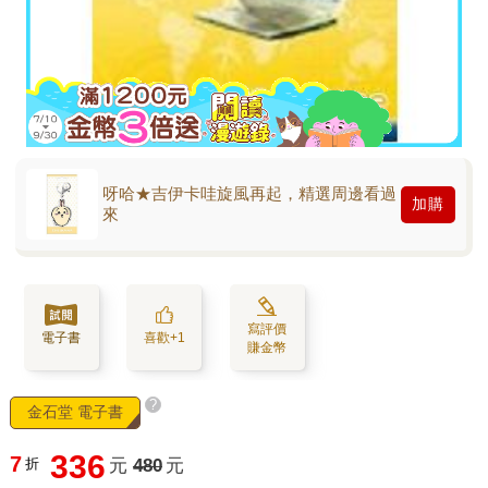
呀哈★吉伊卡哇旋風再起，精選周邊看過
加購
來
寫評價
電子書
喜歡+1
賺金幣
?
金石堂 電子書
336
7
折
元
480
元