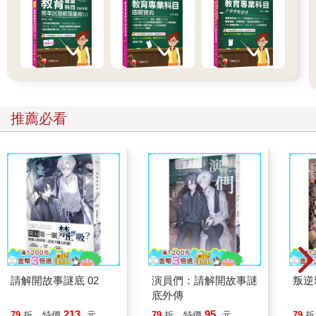
推薦必看
請解開故事謎底 02
演員們：請解開故事謎
叛逆
底外傳
213
95
79
折
特價
元
79
折
特價
元
79
折