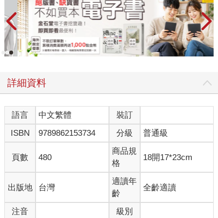
詳細資料
語言
中文繁體
裝訂
ISBN
9789862153734
分級
普通級
商品規
頁數
480
18開17*23cm
格
適讀年
出版地
台灣
全齡適讀
齡
注音
級別