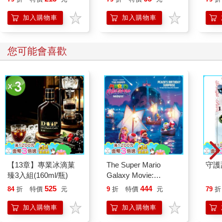
加入購物車
加入購物車
您可能會喜歡
【13章】專業冰滴菓
The Super Mario
守護
臻3入組(160ml/瓶)
Galaxy Movie:
Peach`s Birthday
525
444
84
折
特價
元
9
折
特價
元
79
折
Surprise: The Super
Mario Galaxy Movie
加入購物車
加入購物車
Storybook