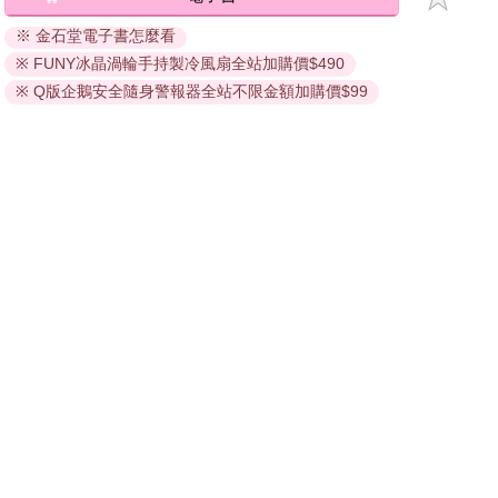
退換貨須知：
※ 金石堂電子書怎麼看
因版權保護，您在金石堂所購買的電子書僅能以金石堂專屬
※ FUNY冰晶渦輪手持製冷風扇全站加購價$490
的閱讀軟體開啟閱讀，無法以其他閱讀器或直接下載檔案。
依據「消費者保護法」第19條及行政院消費者保護處公告之
※ Q版企鵝安全隨身警報器全站不限金額加購價$99
「通訊交易解除權合理例外情事適用準則」，非以有形媒介
提供之數位內容或一經提供即為完成之線上服務，經消費者
事先同意始提供。（如：電子書、電子雜誌、下載版軟體、
虛擬商品…等），
不受「網購服務需提供七日鑑賞期」的限
制
。為維護您的權益，建議您先使用「試閱」功能後再付款
購買。