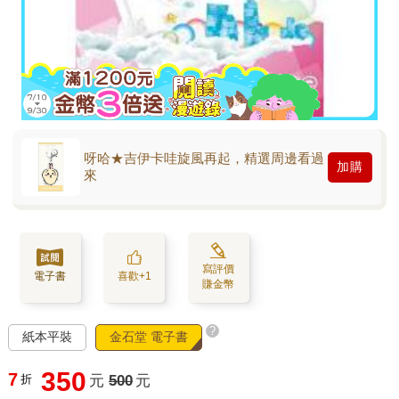
呀哈★吉伊卡哇旋風再起，精選周邊看過
加購
來
寫評價
電子書
喜歡+1
賺金幣
?
紙本平裝
金石堂 電子書
350
7
折
元
500
元