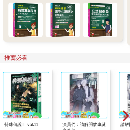
推薦必看
特殊傳說Ⅲ vol.11
演員們：請解開故事謎
請解