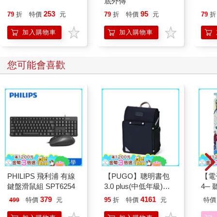
底外傳
253
95
79
折
特價
元
79
折
特價
元
79
折
加入購物車
加入購物車
您可能會喜歡
PHILIPS 飛利浦 有線
【PUGO】聰明書包
【電
鍵盤滑鼠組 SPT6254
3.0 plus(中低年級)酷
4─
黑 全新進化玩美上市
期挑
379
4161
特價
元
95
折
特價
元
特價
499