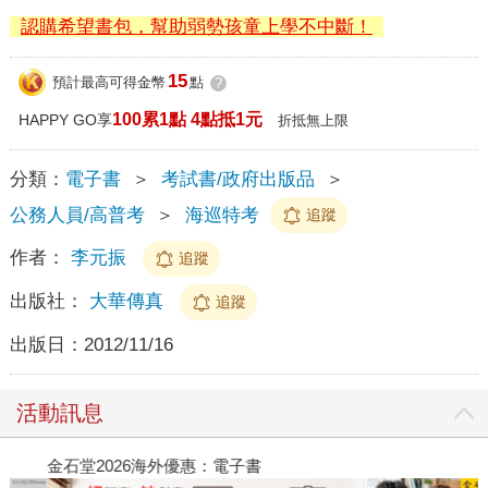
認購希望書包，幫助弱勢孩童上學不中斷！
15
預計最高可得金幣
點
?
100累1點 4點抵1元
HAPPY GO享
折抵無上限
分類：
電子書
＞
考試書/政府出版品
＞
公務人員/高普考
＞
海巡特考
追蹤
作者：
李元振
追蹤
出版社：
大華傳真
追蹤
出版日：
2012/11/16
活動訊息
金石堂2026海外優惠：電子書