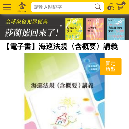
0
【電子書】海巡法規〈含概要〉講義
固定
版型