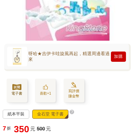
呀哈★吉伊卡哇旋風再起，精選周邊看過
加購
來
寫評價
電子書
喜歡+1
賺金幣
?
紙本平裝
金石堂 電子書
350
7
折
元
500
元