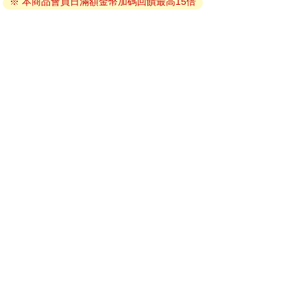
※ 本商品會員日滿額金幣加碼回饋最高15倍
因版權保護，您在金石堂所購買的電子書僅能以金石堂專屬
的閱讀軟體開啟閱讀，無法以其他閱讀器或直接下載檔案。
依據「消費者保護法」第19條及行政院消費者保護處公告之
「通訊交易解除權合理例外情事適用準則」，非以有形媒介
提供之數位內容或一經提供即為完成之線上服務，經消費者
事先同意始提供。（如：電子書、電子雜誌、下載版軟體、
虛擬商品…等），
不受「網購服務需提供七日鑑賞期」的限
制
。為維護您的權益，建議您先使用「試閱」功能後再付款
購買。