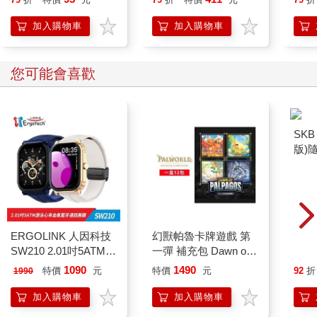
【首卷特典】拉頁
加入購物車
加入購物車
您可能會喜歡
SKB
版)
ERGOLINK 人因科技
幻獸帕魯卡牌遊戲 第
SW210 2.01吋5ATM游
一彈 補充包 Dawn of
泳心率血氧藍牙通話腕
Palpagos（日文版一
1090
1490
特價
元
特價
元
92
折
1990
錶
盒）
加入購物車
加入購物車