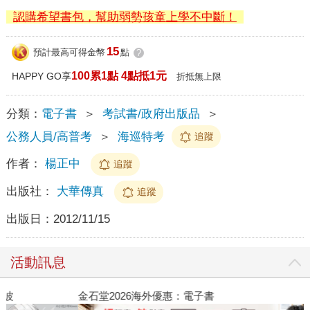
認購希望書包，幫助弱勢孩童上學不中斷！
15
預計最高可得金幣
點
?
100累1點 4點抵1元
HAPPY GO享
折抵無上限
分類：
電子書
＞
考試書/政府出版品
＞
公務人員/高普考
＞
海巡特考
追蹤
作者：
楊正中
追蹤
出版社：
大華傳真
追蹤
出版日：
2012/11/15
活動訊息
金石堂2026海外優惠：電子書