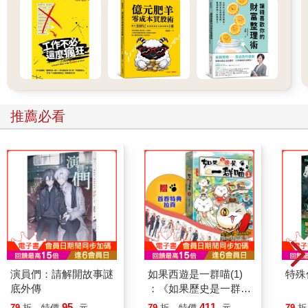
推薦必看
演員們：請解開故事謎
如果西遊是一群喵(1)
特殊傳
底外傳
：《如果歷史是一群
喵》作者最新力作，附
95
411
79
折
特價
元
79
折
特價
元
79
折