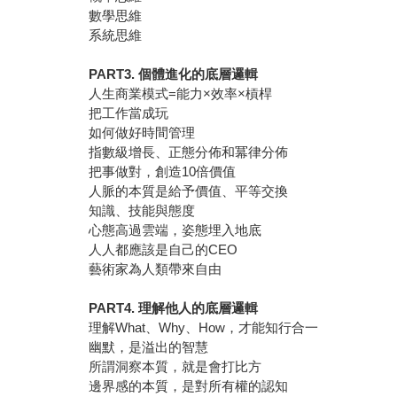
數學思維
系統思維
PART3. 個體進化的底層邏輯
人生商業模式=能力×效率×槓桿
把工作當成玩
如何做好時間管理
指數級增長、正態分佈和冪律分佈
把事做對，創造10倍價值
人脈的本質是給予價值、平等交換
知識、技能與態度
心態高過雲端，姿態埋入地底
人人都應該是自己的CEO
藝術家為人類帶來自由
PART4. 理解他人的底層邏輯
理解What、Why、How，才能知行合一
幽默，是溢出的智慧
所謂洞察本質，就是會打比方
邊界感的本質，是對所有權的認知