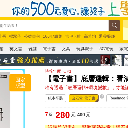
圭吾
楊双子
公益書包
16647續集
吉伊卡哇
高希均
通靈藥師
路邊攤新作
馬斯克
玩具總動員5
超慢跑
館
英文書
雜誌
電子書
文具
玩具親子
3C電玩
家
時報年度TOP1
【電子書】底層邏輯：看
固定
版型
唯有透過「底層邏輯+環境變數」，才能
?
紙本平裝
金石堂 電子書
Readmoo
280
7
折
元
400
元
認購希望書包，幫助弱勢孩童上學不