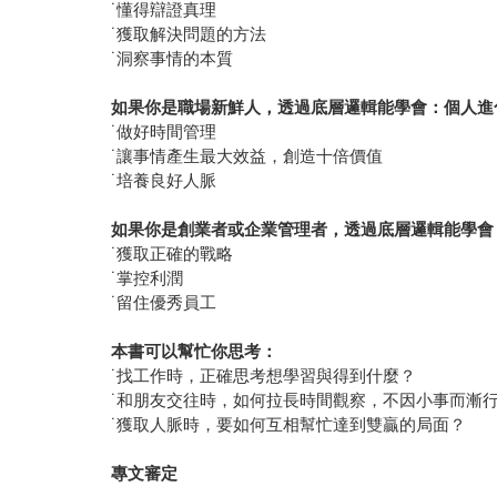
˙懂得辯證真理
˙獲取解決問題的方法
˙洞察事情的本質
如果你是職場新鮮人，透過底層邏輯能學會：個人進
˙做好時間管理
˙讓事情產生最大效益，創造十倍價值
˙培養良好人脈
如果你是創業者或企業管理者，透過底層邏輯能學會
˙獲取正確的戰略
˙掌控利潤
˙留住優秀員工
本書可以幫忙你思考：
˙找工作時，正確思考想學習與得到什麼？
˙和朋友交往時，如何拉長時間觀察，不因小事而漸
˙獲取人脈時，要如何互相幫忙達到雙贏的局面？
專文審
定