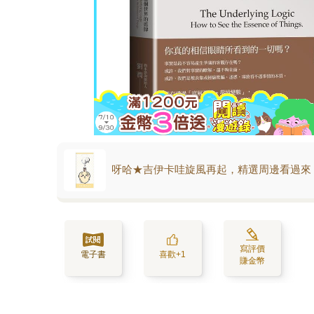
呀哈★吉伊卡哇旋風再起，精選周邊看過來
寫評價
電子書
喜歡+1
賺金幣