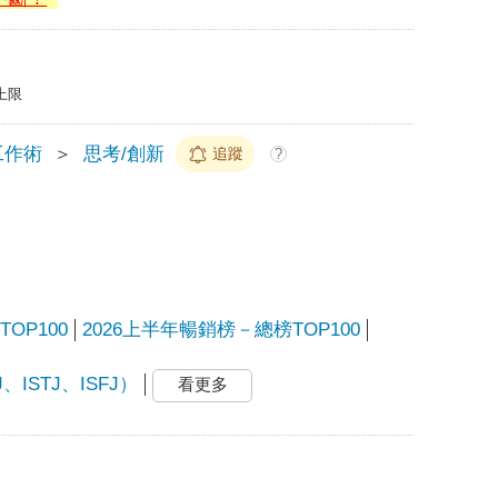
上限
工作術
＞
思考/創新
追蹤
?
OP100
2026上半年暢銷榜－總榜TOP100
ISTJ、ISFJ）
看更多