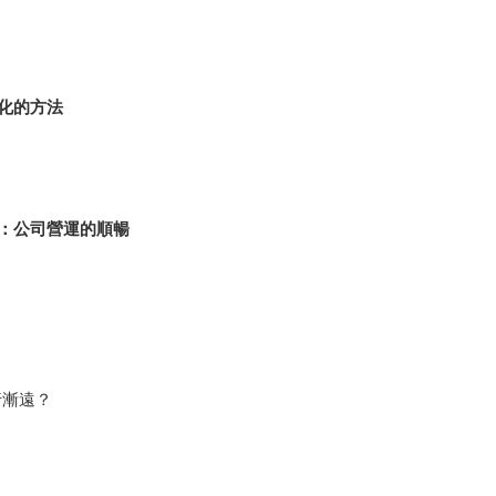
化的方法
：公司營運的順暢
行漸遠？