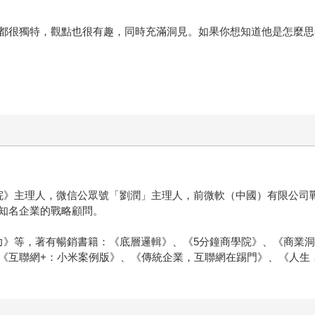
都很獨特，觀點也很有趣，同時充滿洞見。如果你想知道他是怎麼思
院》主理人，微信公眾號「劉潤」主理人，前微軟（中國）有限公司
知名企業的戰略顧問。
力》等，著有暢銷書籍：《底層邏輯》、《5分鐘商學院》、《商業
《互聯網+：小米案例版》、《傳統企業，互聯網在踢門》、《人生，