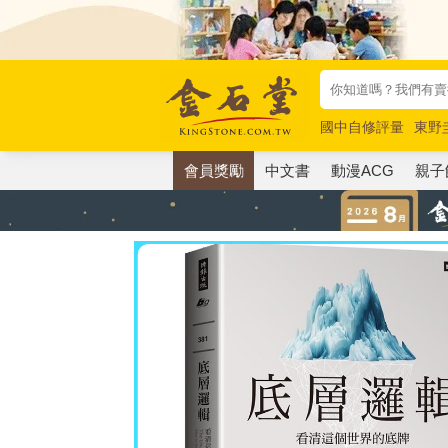
國中自修評量
東野
唯紅花綻放
奧德賽
會員獎勵
中文書
動漫ACG
親子