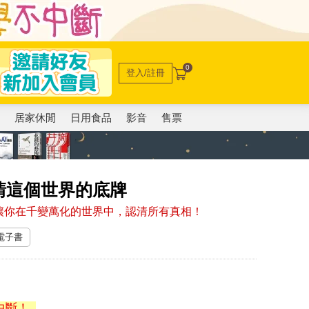
0
登入/註冊
電
居家休閒
日用食品
影音
售票
清這個世界的底牌
讓你在千變萬化的世界中，認清所有真相！
 電子書
中斷！