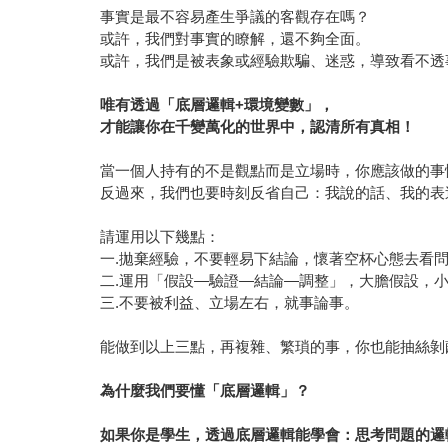
事實是最不容易產生爭議的客觀存在嗎？
或許，我們對事實的瞭解，還不夠全面。
或許，我們是被表象或經驗欺騙、迷惑，導致看不透
唯有透過「底層邏輯+環境變數」，
才能讓你在千變萬化的世界中，認清所有真相！
當一個人持有的不是觀點而是立場時，你應該做的事情，是對他
反過來，我們也要時刻反省自己：我說的話、我的表
請運用以下幾點：
一.拋棄經驗，不要輕易下結論，懷著空杯心態去看
二.運用「假設—驗證—結論—調整」，大膽假設，
三.不要被利益、立場左右，就事論事。
能做到以上三點，再複雜、繁瑣的事，你也能抽絲剝
為什麼我們要懂「底層邏輯」？
如果你是學生，透過底層邏輯能學會：思考問題的邏