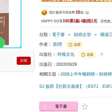
10
預計最高可得金幣
點
?
100累1點 4點抵1元
HAPPY GO享
折抵無
分類：
電子書
＞
財經企管
＞
職場
作者：
劉潤
追蹤
出版社：
時報文化
追蹤
?
加購
出版日：
2022/03/29
相關主題：
2026上半年暢銷榜－財經榜T
SJ 族群【社群主義者】（ESTJ、ESFJ、
電子書