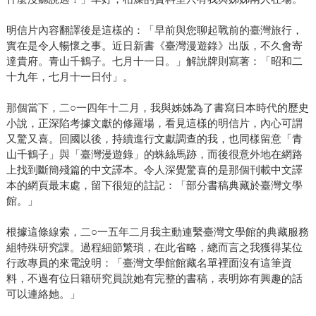
明信片內容翻譯後是這樣的：「早前與您聊起戰前的臺灣旅行，
實在是令人暢懷之事。近日新書《臺灣漫遊錄》出版，不久會寄
達貴府。青山千鶴子。七月十一日。」解說牌則寫著：「昭和二
十九年，七月十一日付」。
那個當下，二○一四年十二月，我與姊姊為了書寫日本時代的歷史
小說，正深陷考據文獻的修羅場，看見這樣的明信片，內心可謂
又驚又喜。回國以後，持續進行文獻調查的我，也同樣留意「青
山千鶴子」與「臺灣漫遊錄」的蛛絲馬跡，而後很意外地在網路
上找到斷簡殘篇的中文譯本。令人深覺驚喜的是那個刊載中文譯
本的網頁最末處，留下很短的註記：「部分書稿典藏於臺灣文學
館。」
根據這條線索，二○一五年二月我主動連繫臺灣文學館的典藏服務
組特殊研究課。過程細節繁瑣，在此省略，總而言之我獲得某位
行政專員的來電說明：「臺灣文學館館藏名單裡面沒有這筆資
料，不過有位日籍研究員說她有完整的書稿，表明妳有興趣的話
可以連絡她。」