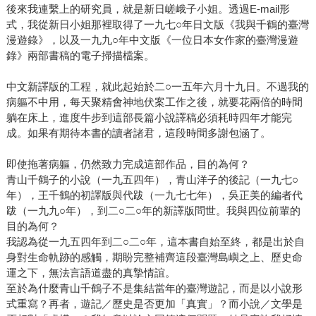
後來我連繫上的研究員，就是新日嵯峨子小姐。透過E-mail形
式，我從新日小姐那裡取得了一九七○年日文版《我與千鶴的臺灣
漫遊錄》，以及一九九○年中文版《一位日本女作家的臺灣漫遊
錄》兩部書稿的電子掃描檔案。
中文新譯版的工程，就此起始於二○一五年六月十九日。不過我的
病軀不中用，每天聚精會神地伏案工作之後，就要花兩倍的時間
躺在床上，進度牛步到這部長篇小說譯稿必須耗時四年才能完
成。如果有期待本書的讀者諸君，這段時間多謝包涵了。
即使拖著病軀，仍然致力完成這部作品，目的為何？
青山千鶴子的小說（一九五四年），青山洋子的後記（一九七○
年），王千鶴的初譯版與代跋（一九七七年），吳正美的編者代
跋（一九九○年），到二○二○年的新譯版問世。我與四位前輩的
目的為何？
我認為從一九五四年到二○二○年，這本書自始至終，都是出於自
身對生命軌跡的感觸，期盼完整補齊這段臺灣島嶼之上、歷史命
運之下，無法言語道盡的真摯情誼。
至於為什麼青山千鶴子不是集結當年的臺灣遊記，而是以小說形
式重寫？再者，遊記／歷史是否更加「真實」？而小說／文學是