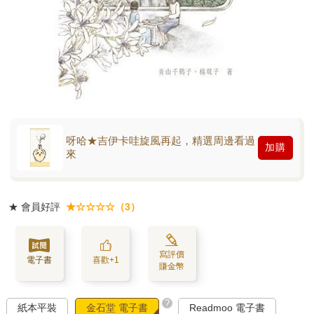
呀哈★吉伊卡哇旋風再起，精選周邊看過
加購
來
★
會員好評
★☆☆☆☆（3）
寫評價
電子書
喜歡+1
賺金幣
?
紙本平裝
金石堂 電子書
Readmoo 電子書