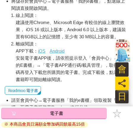
將儲存於會員中心→電子書服務「我的e書櫃」，點選線上
閱讀直接開啟閱讀。
線上閱讀：
建議使用Chrome、Microsoft Edge 有較佳的線上瀏覽效
果， iOS 16 或以上版本，Android 6.0 以上版本，建議裝
置有6GB以上的記憶體，至少有 30 MB以上的容量。
離線閱讀：
APP下載：
iOS
Android
安裝電子書APP後，請依照提示登入「會員中心」→「我
的E書櫃」→「電子書APP通行碼/載具管理」，取得通行
會
碼再登入下載您所購買的電子書。完成下載後，點選任一
書籍即可開始離線閱讀。
員
日
請至會員中心→電子書服務「我的e書櫃」領取複製『兌換
碼』至電子書服務商Readmoo進行兌換。
電子書
退換貨須知：
※ 本商品會員日滿額金幣加碼回饋最高15倍
因版權保護，您在金石堂所購買的電子書僅能以金石堂專屬
的閱讀軟體開啟閱讀，無法以其他閱讀器或直接下載檔案。