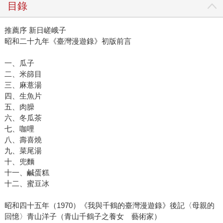
目錄
推薦序 新日嵯峨子
昭和二十九年《臺灣漫遊錄》初版前言
一、瓜子
二、米篩目
三、麻薏湯
四、生魚片
五、肉臊
六、冬瓜茶
七、咖哩
八、壽喜燒
九、菜尾湯
十、兜麵
十一、鹹蛋糕
十二、蜜豆冰
昭和四十五年（1970）《我與千鶴的臺灣漫遊錄》後記〈母親的
回憶〉青山洋子（青山千鶴子之養女 藝術家）