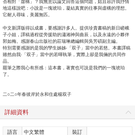
否相對「虛構」？我無意以論文回答這個問題，姑且容許我抒情
地這樣說吧：小說是一塊琥珀，凝結真實的往事與虛構的理想。
它耐人尋味，美麗無匹。
中文新譯版得以成書，要感謝許多人。提供珍貴書稿的新日嵯峨
子小姐，譯稿過程從旁援助的瀟湘神與曲辰，以及永遠的小夥伴
郭如梅。感謝春山出版社的莊瑞琳總編輯與吳芳碩副主編。
特別需要感謝的是我的孿生姊姊‧「双子」當中的若慈。本書譯稿
雖然由我‧「双子」當中的若暉執筆，實際上卻是我倆的共同作
品。
罷筆之際我心有所感：這本書，著實也可說是我們的一塊琥珀
了。
二○二○年春彼岸於永和住處楊双子
詳細資料
語言
中文繁體
裝訂