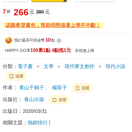
266
7
折
元
380
元
認購希望書包，幫助弱勢孩童上學不中斷！
10
預計最高可得金幣
點
?
100累1點 4點抵1元
HAPPY GO享
折抵無上限
分類：
電子書
＞
文學
＞
現代華文創作
＞
現代小說
追蹤
作者：
青山千鶴子
、
楊双子
追蹤
出版社：
春山出版
追蹤
出版日：
2020/03/31
相關主題：
熱銷排行