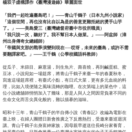
楊双子虛構譯作《臺灣漫遊錄》華麗面世
「我們一起吃遍臺島吧！」――青山千鶴子（日本九州小說家）
「這個世間，再也沒有比自以為是的善意更難拒絕的燙手山芋
了。」――美島愛三（臺灣總督府臺中市役所職員）
「我只說一次，聽好了。我不幫日本人做菜。」――阿盆師（漳
州出身傳奇女總鋪師）
「帝國與支那的戰爭演變到現在──哎呀，未來的臺島，或許不需
要翻譯家吧。」――王千鶴（公學校國語科教師）
從瓜子、米篩目、麻薏湯，到生魚片、壽喜燒，再到鹹蛋糕、蜜
豆冰，小說宛如一場筵席，將青山千鶴子來臺一年的春夏秋冬，
寫進這場筵席裡，有臺式小點，有日式大菜，更有多元血統的料
理，比如入境便隨之風味流轉的咖哩。在次第端上的菜色中，這
位小說總舖師悄悄加入了幾味，那是人與人之間因背負著不同的
生命文化而舌尖異化般的，難以描摹的滋味。
昭和十三年，青山千鶴子的半自傳小說《青春記》改編為電影在
臺上映，在婦人團體日新會推廣之下反應熱烈，受邀來臺巡迴演
講。青山千鶴子出身富紳家族，因母親早逝送往長崎分家養育，
旅居臺中時，日新會推薦一位臺灣大家族庶出的女子王千鶴擔任