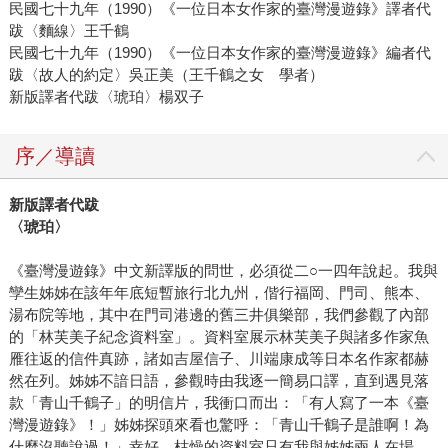
民國七十九年（1990）《一位日本女作家的臺灣漫遊錄》譯者代
跋〈麵線〉王千鶴
民國七十九年（1990）《一位日本女作家的臺灣漫遊錄》編者代
跋〈故人的約定〉吳正美（王千鶴之女 學者）
新版譯者代跋〈琥珀〉楊双子
序／導讀
新版譯者代跋
〈琥珀〉
《臺灣漫遊錄》中文新譯版的問世，必須從二○一四年說起。我與
孿生姊姊在該年年底短暫旅行北九州，偕行福岡、門司、熊本、
湯布院等地，其中在門司港邊的舊三井俱樂部，我們參觀了內部
的「林芙美子紀念資料室」。資料室展示林芙美子與諸多作家魚
雁往返的信件真跡，諸如吉屋信子、川端康成等日本名作家都赫
然在列。姊姊不諳日語，參觀時由我逐一簡易口譯，直到遇見落
款「青山千鶴子」的明信片，我衝口而出：「有人寫了一本《臺
灣漫遊錄》！」姊姊探頭來看也驚呼：「青山千鶴子是誰啊！為
什麼沒聽說過！」幸好，枯燥的資料室只有我與姊姊兩人在場。