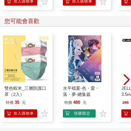
加入購物車
加入購物車
您可能會喜歡
雙色蝦米_三層防護口
水平檔案-色・愛・
JEL
罩（2入）
落・夢-總集篇
3.
式耳機
35
480
特價
元
特價
元
299
加入購物車
預購限定