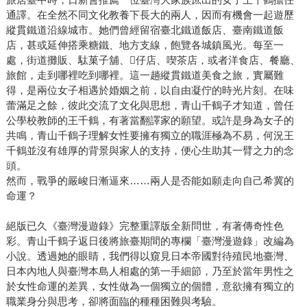
通譯。在全然不同文化教養下長大的兩人，因而有機會一起遊歷
縱貫鐵道沿線城市。她們曾經留宿臺北鐵道飯店、臺南鐵道飯
店，甚或延伸搭乘糖鐵、地方支線，飽覽各城鎮風光。每至一
處，街道攤販、駄菓子舖、𥴊仔店、喫茶店，或者洋食店、餐廳、
旅館，走到哪裡吃到哪裡。這一趟縱貫鐵道美食之旅，實屬難
得，是兩位女子相遇於婚姻之前，以自由凝佇的時光片刻。在味
蕾滿足之餘，彼此交流了文化與思想，青山千鶴子才知道，曾任
公學校教師的王千鶴，有著當翻譯家的願望。或許是身為女子的
共鳴，青山千鶴子理解女性要擁有獨立的職涯極為不易，何況王
千鶴並沒有雄厚的背景與家人的支持，便心生助其一臂之力的念
頭。
然而，戰爭的嚴峻日漸逼來……兩人是否能如願走向自己希冀的
命運？
絕版已久《臺灣漫遊錄》完整重譯版全新問世，有著傳奇性色
彩。青山千鶴子返日後將旅臺期間的專欄「臺灣漫遊錄」改編為
小說。透過她的眼睛，我們得以窺見日本帝國對待殖民地臺灣、
日本內地人與臺灣本島人相處的第一手細節，乃至於當年男性之
於女性命運的差異，女性做為一個獨立的個體，意欲擁有獨立的
職業身分與思考，卻將面臨的種種困難與考驗。