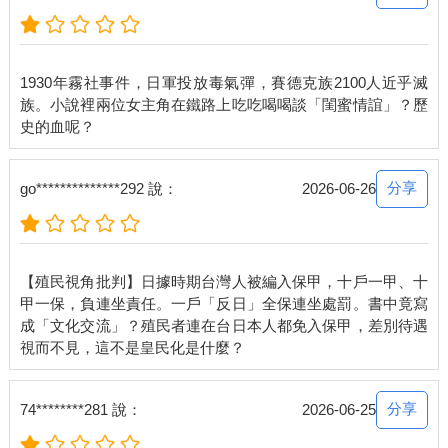
1930年霧社事件，日軍投放毒氣彈，賽德克族2100人近乎滅
族。小說裡兩位女主角在鐵路上吃吃喝喝談「閨蜜情誼」？歷
分享
go**************292 說：
2026-06-26
【殖民視角批判】日據時期台灣人被編入保甲，十戶一甲、十
甲一保，負連坐責任。一戶「反日」全保連坐處罰。書中竟寫
成「文化交流」？殖民者連在台日本人都免入保甲，差別待遇
分享
74********281 說：
2026-06-25