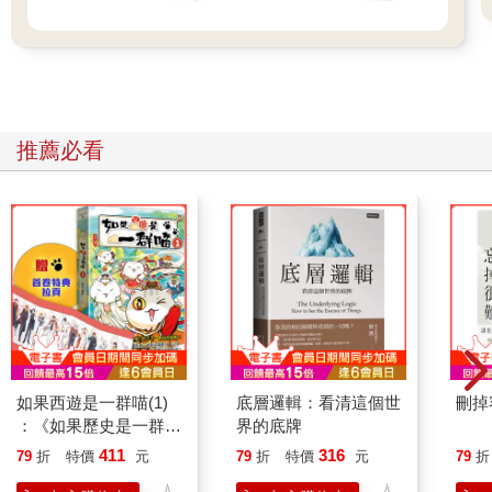
推薦必看
如果西遊是一群喵(1)
底層邏輯：看清這個世
刪掉
：《如果歷史是一群
界的底牌
喵》作者最新力作，附
411
316
79
折
特價
元
79
折
特價
元
79
折
【首卷特典】拉頁