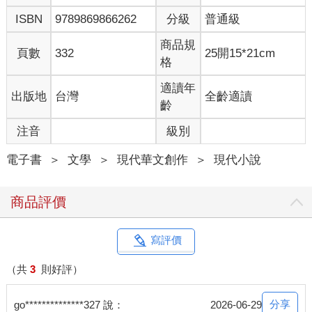
ISBN
9789869866262
分級
普通級
商品規
頁數
332
25開15*21cm
格
適讀年
出版地
台灣
全齡適讀
齡
注音
級別
電子書
＞
文學
＞
現代華文創作
＞
現代小說
商品評價
寫評價
（共
3
則好評）
分享
go**************327 說：
2026-06-29