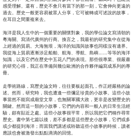
感受理解。還有，歷史不會只有當下的那一刻，它會伸向更遠的
過去。歷史一般更容易被眾人分享，它可被轉成可述說的故事，
在耳目之間重複來去。
海洋是我人生中的一個重要的關懷對象，我的學位論文寫清朝的
粵海關、寫清代廣州的行商。換言之，我最初的研究集中在從海
上經過的貿易。大海無垠，海洋的知識與故事也同樣沒有邊界。
我從海上貿易逐漸涉足船舶、航海、導航、島嶼……等等的海洋
知識，以及它們在歷史中五花八門的表現。那些很專業、很嚴肅
的研究心得，我正在準備與幾位歐洲的合作夥伴編寫成系列的專
冊。
走學術路線，寫歷史論文時，往往要板起面孔，作正經嚴格的論
述。然而，研究時，我也遭逢一些彌足珍貴的小故事。這些小故
事當然不能寫成廟堂文章，也無關軍國大政，更非是改變歷史的
關鍵。然而這一類的小故事，它們的內容和一般人的日常生活經
驗，頗有貼近之處。這些小故事很平常，所以我把它們稱作尋常
歷史。書中第七篇以後，差不多都是這些歷史小故事，它們或多
或少都提到海洋；而當我們講述或聆聽這些小故事的時候，讀者
應該也會被激發出點點滴滴的回憶。