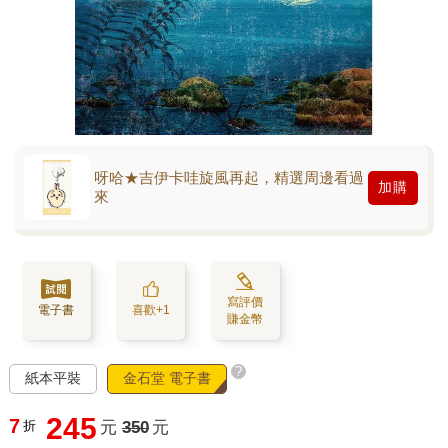
呀哈★吉伊卡哇旋風再起，精選周邊看過
加購
來
寫評價
電子書
喜歡+1
賺金幣
?
紙本平裝
金石堂 電子書
245
7
折
元
350
元