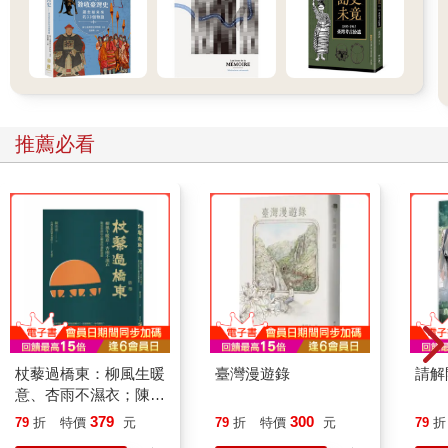
推薦必看
杖藜過橋東：柳風生暖
臺灣漫遊錄
請解
意、杏雨不濕衣；陳亮
恭談以心轉境的適齡漫
379
300
79
折
特價
元
79
折
特價
元
79
折
想