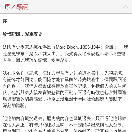
序／導讀
序
珍惜記憶，愛重歷史
法國歷史學家馬克布洛煦（Marc Bloch, 1886-1944）曾說： 「我
是歷史學家，是以我愛人生。」我覺得反過來說也不錯─我歷經
人生，因此我珍惜記憶，愛重歷史。
我在取名作《記憶、海洋與尋常歷史》的這本書中，先談記憶。
有記憶才能回憶；能回憶才能在單向的時光旅程中，偶爾飄回逆
向的過去。我們人都會保存屬於自我的記憶，包括個人的人生起
伏、包括與家人親友喜樂悲歡的互動，不過有時候也包含對周遭
環境變遷的切身感受，特別是最近幾十年間社會經濟大變動下，
深刻的體驗。
記憶的內容屬於過去。歷史的內容也屬於過去。只不過記憶歸結
在個人身上，有時只能埋頭品味，不一定能拿出來與他人分享。
歷史則不一定來自個人的親身參與，卻在觀看、聽聞時，也能去