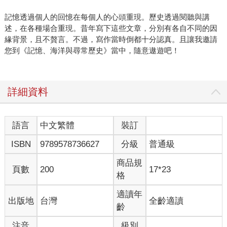
記憶透過個人的回憶在每個人的心頭重現。歷史透過閱聽與講
述，在各種場合重現。昔年寫下這些文章，分別有各自不同的因
緣背景，且不贅言。不過，寫作當時倒都十分認真。且讓我邀請
您到《記憶、海洋與尋常歷史》當中，隨意遨遊吧！
詳細資料
語言
中文繁體
裝訂
ISBN
9789578736627
分級
普通級
商品規
頁數
200
17*23
格
適讀年
出版地
台灣
全齡適讀
齡
注音
級別