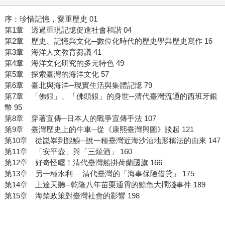
序：珍惜記憶，愛重歷史 01
第1章 透過重現記憶促進社會和諧 04
第2章 歷史、記憶與文化─數位化時代的歷史學與歷史寫作 16
第3章 海洋人文教育芻議 41
第4章 海洋文化研究的多元特色 49
第5章 探索臺灣的海洋文化 57
第6章 臺北與海洋─現實生活與集體記憶 79
第7章 「佛銀」、「佛頭銀」的身世─清代臺灣流通的西班牙銀
幣 95
第8章 穿著宣傳─日本人的戰爭宣傳手法 107
第9章 臺灣歷史上的牛車─從《康熙臺灣輿圖》談起 121
第10章 從崑峷到鯤鯓─說一種臺灣近海沙汕地形稱法的由來 147
第11章 「安平壺」與「三燒酒」 160
第12章 好奇怪喔！清代臺灣船掛荷蘭國旗 166
第13章 另一種水利― 清代臺灣的「海事保險借貸」 175
第14章 上達天聽─乾隆八年苗栗通霄的鯨魚大擱淺事件 189
第15章 海禁政策對臺灣社會的影響 198