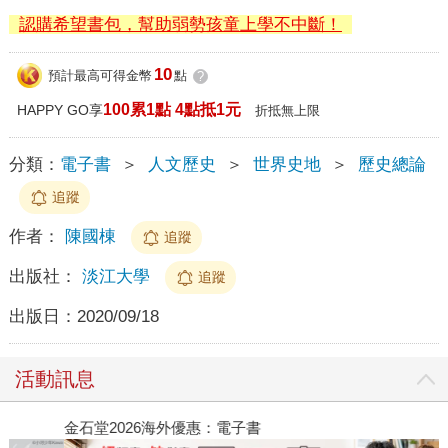
認購希望書包，幫助弱勢孩童上學不中斷！
10
預計最高可得金幣
點
?
100累1點 4點抵1元
HAPPY GO享
折抵無上限
分類：
電子書
＞
人文歷史
＞
世界史地
＞
歷史總論
追蹤
作者：
陳國棟
追蹤
出版社：
淡江大學
追蹤
出版日：
2020/09/18
活動訊息
金石堂2026海外優惠：電子書