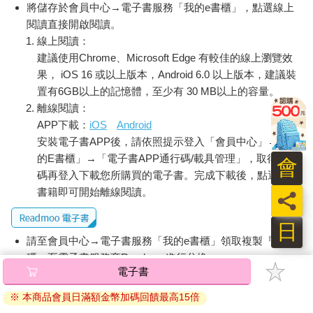
將儲存於會員中心→電子書服務「我的e書櫃」，點選線上
閱讀直接開啟閱讀。
線上閱讀：
建議使用Chrome、Microsoft Edge 有較佳的線上瀏覽效
果， iOS 16 或以上版本，Android 6.0 以上版本，建議裝
置有6GB以上的記憶體，至少有 30 MB以上的容量。
離線閱讀：
APP下載：
iOS
Android
安裝電子書APP後，請依照提示登入「會員中心」→「我
的E書櫃」→「電子書APP通行碼/載具管理」，取得通行
會
碼再登入下載您所購買的電子書。完成下載後，點選任一
書籍即可開始離線閱讀。
員
日
請至會員中心→電子書服務「我的e書櫃」領取複製『兌換
碼』至電子書服務商Readmoo進行兌換。
電子書
退換貨須知：
※ 本商品會員日滿額金幣加碼回饋最高15倍
因版權保護，您在金石堂所購買的電子書僅能以金石堂專屬