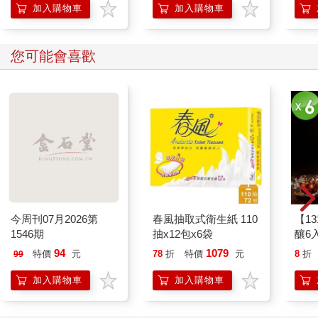
加入購物車
加入購物車
您可能會喜歡
今周刊07月2026第
春風抽取式衛生紙 110
【1
1546期
抽x12包x6袋
釀6入
94
1079
特價
元
78
折
特價
元
8
折
99
加入購物車
加入購物車