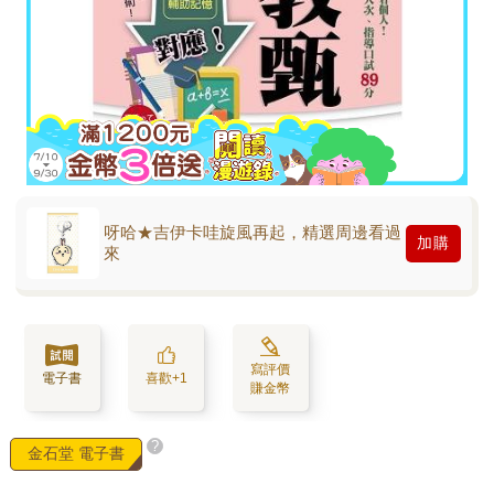
呀哈★吉伊卡哇旋風再起，精選周邊看過
加購
來
寫評價
電子書
喜歡+1
賺金幣
?
金石堂 電子書