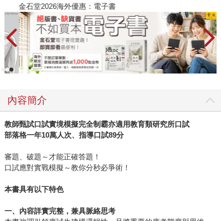
金石堂2026海外優惠：電子書
內容簡介
教師甄試口試實境模擬完全制霸亦適用教育類研究所口試
部落格一年
10
萬人次、指導口試
89
分
審題、破題～才能正確答題！
口試應對實戰模擬～教你分秒必爭術！
本書具有以下特色
一、內容詳實完整，兼具脈絡思考