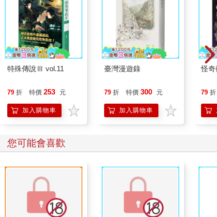
特殊傳說Ⅲ vol.11
臺灣漫遊錄
怪奇
253
300
79
折
特價
元
79
折
特價
元
79
折
加入購物車
加入購物車
您可能會喜歡