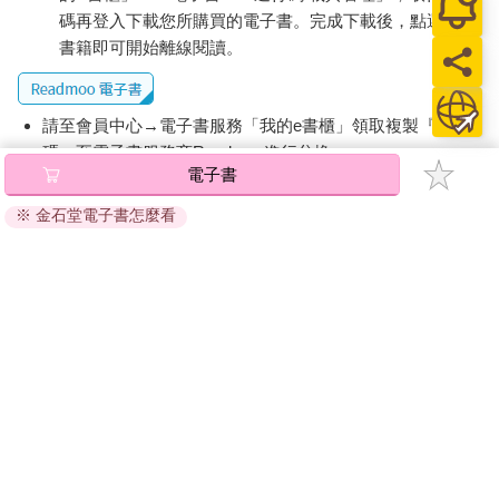
碼再登入下載您所購買的電子書。完成下載後，點選任一
書籍即可開始離線閱讀。
請至會員中心→電子書服務「我的e書櫃」領取複製『兌換
碼』至電子書服務商Readmoo進行兌換。
電子書
退換貨須知：
※ 金石堂電子書怎麼看
因版權保護，您在金石堂所購買的電子書僅能以金石堂專屬
的閱讀軟體開啟閱讀，無法以其他閱讀器或直接下載檔案。
依據「消費者保護法」第19條及行政院消費者保護處公告之
「通訊交易解除權合理例外情事適用準則」，非以有形媒介
提供之數位內容或一經提供即為完成之線上服務，經消費者
事先同意始提供。（如：電子書、電子雜誌、下載版軟體、
虛擬商品…等），
不受「網購服務需提供七日鑑賞期」的限
制
。為維護您的權益，建議您先使用「試閱」功能後再付款
購買。