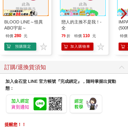
BLOOD LINE～怪異
戀人的主推不是我！-
IM
ABO宇宙～
全
(50
IMC
280
110
特價
元
79
折
特價
元
特價
預購限定
加入購物車
訂購/退換貨須知
加入金石堂 LINE 官方帳號『完成綁定』，隨時掌握出貨動
態：
提醒您！！