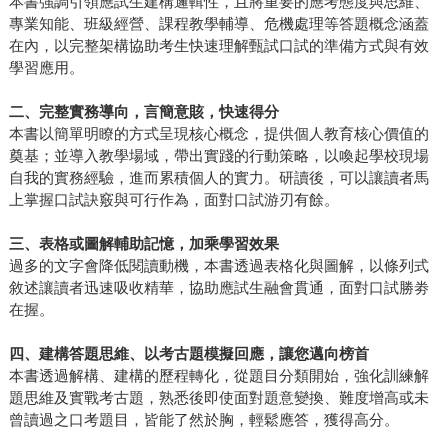
本書強調引領應試生建構邏輯性，且將重要的應考態度與思維、
專業知能、班級經營、課程教學輔導、危機處理等答題概念涵蓋
在內，以完整架構協助考生快速理解甄試口試的準備方式與有效
學習應用。
二、完整實務導向，言簡意賅，快速得分
本書以簡單明瞭的方式呈現核心概念，提供個人教育核心價值的
奠基；並導入教學場域，帶出實踐的行動策略，以喚起學校現場
自我的實務經驗，進而累積個人的實力。研讀後，可以讓讀者馬
上掌握口試訣竅與可行作為，面對口試游刃有餘。
三、表格或圖解輔助記憶，加乘學習效果
過多的文字會降低閱讀動機，本書透過表格化與圖解，以條列式
敘述讓讀者迅速吸收精華，協助應試生融會貫通，面對口試勝劵
在握。
四、建構答題思維、以考古題模擬回應，讓您邁向榜首
本書透過解構、建構的歷程轉化，從題目分類開始，強化訓練解
題思維及實戰考古題，熟悉後即使面對題意變換、難度增高或未
曾讀過之口考題目，皆能了然於胸，輕鬆應答，獲得高分。