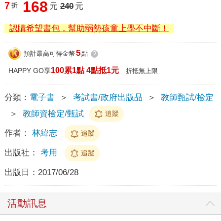
168
7
折
元
240
元
認購希望書包，幫助弱勢孩童上學不中斷！
5
預計最高可得金幣
點
?
100累1點 4點抵1元
HAPPY GO享
折抵無上限
分類：
電子書
＞
考試書/政府出版品
＞
教師甄試/檢定
＞
教師資檢定/甄試
追蹤
作者：
林緯志
追蹤
出版社：
考用
追蹤
出版日：
2017/06/28
活動訊息