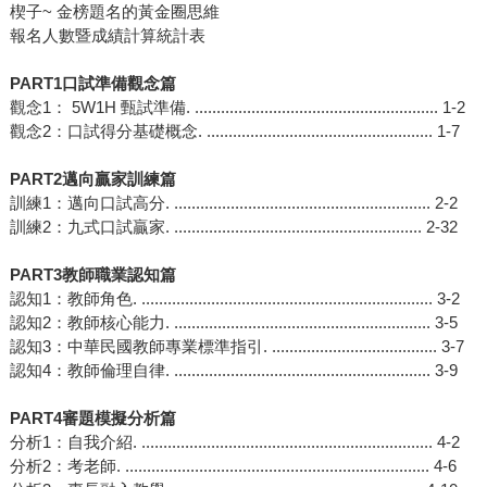
楔子~ 金榜題名的黃金圈思維
報名人數暨成績計算統計表
PART1
口試準備觀念篇
觀念1： 5W1H 甄試準備. ........................................................ 1-2
觀念2：口試得分基礎概念. .................................................... 1-7
PART2
邁向贏家訓練篇
訓練1：邁向口試高分. ........................................................... 2-2
訓練2：九式口試贏家. ......................................................... 2-32
PART3
教師職業認知篇
認知1：教師角色. ................................................................... 3-2
認知2：教師核心能力. ........................................................... 3-5
認知3：中華民國教師專業標準指引. ...................................... 3-7
認知4：教師倫理自律. ........................................................... 3-9
PART4
審題模擬分析篇
分析1：自我介紹. ................................................................... 4-2
分析2：考老師. ...................................................................... 4-6