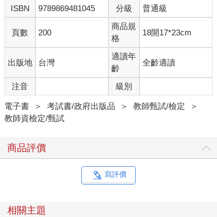
ISBN
9789869481045
分級
普通級
商品規
頁數
200
18開17*23cm
格
適讀年
出版地
台灣
全齡適讀
齡
注音
級別
電子書
＞
考試書/政府出版品
＞
教師甄試/檢定
＞
教師資檢定/甄試
商品評價
寫評價
相關主題