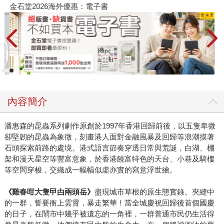
金石堂2026海外優惠：電子書
內容簡介
潘惠森的昆蟲系列劇作原創於1997年香港回歸前後，以五隻卑微
卻堅韌的昆蟲為象徵，刻畫港人面對金融風暴及回歸等浪潮摸著
石頭探索前路的處境。港式語言節奏穿透日常與荒誕，白湖、棚
架和漫天星空等豐富意象，於香港饒富特色的天台、小巷及騎樓
等空間穿梭，交織成一幅幅似虛亦實的寫意浮世繪。
《雞春咁大隻曱甴兩頭岳》
盡現城市草根的原生態實錄。夾縫中
的一群，誓要衝上雲霄，暴走繁華！當全城慶祝回歸後首個國慶
的日子，在鬧市中幾乎被遺忘的一角裡，一群普通市民仍生活得