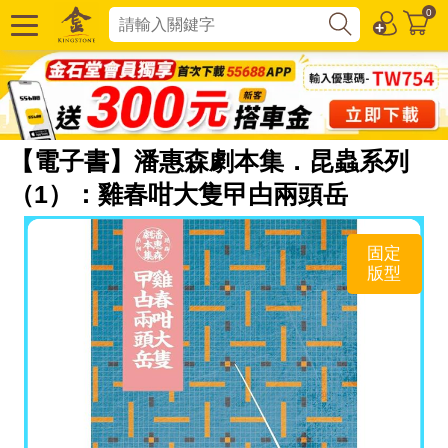
0
【電子書】潘惠森劇本集．昆蟲系列
（1）：雞春咁大隻曱甴兩頭岳
固定
版型