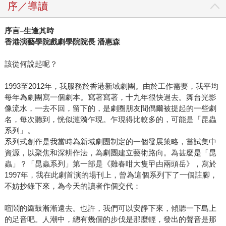
序／導讀
序言–生逢其時
香港演藝學院戲劇學院院長 潘惠森
該從何說起呢？
1993至2012年，我服務於香港新域劇團。由於工作需要，我平均
每年為劇團寫一個劇本。寫著寫著，十九年很快過去。舞台光影
像流水，一去不回，留下的，是劇圈朋友間偶爾被提起的一些劇
名，每次聽到，恍似漣漪乍現。乍現得比較多的，可能是「昆蟲
系列」。
系列式創作是我當時為新域劇團制定的一個發展策略，嘗試集中
資源，以聚焦和深耕作法，為劇團建立藝術路向。為甚麼是「昆
蟲」？「昆蟲系列」第一部是《雞春咁大隻曱甴兩頭岳》，寫於
1997年，我在此劇首演的場刊上，曾為這個系列下了一個註腳，
不妨抄錄下來，為今天的讀者作個交代：
喧鬧的鑼鼓漸漸遠去。也許，我們可以安靜下來，傾聽一下島上
的足音吧。人潮中，總有幾個的步伐是那麼輕，發出的聲音是那