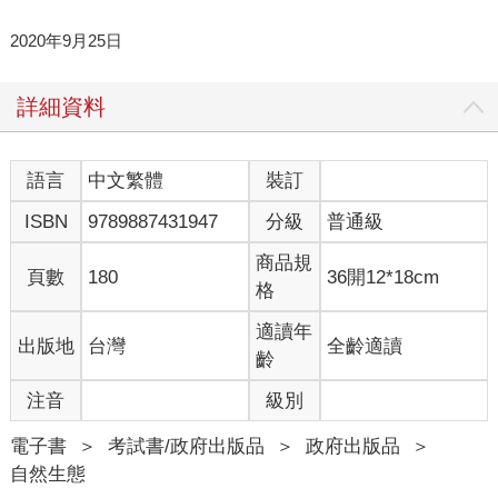
2020年9月25日
詳細資料
語言
中文繁體
裝訂
ISBN
9789887431947
分級
普通級
商品規
頁數
180
36開12*18cm
格
適讀年
出版地
台灣
全齡適讀
齡
注音
級別
電子書
＞
考試書/政府出版品
＞
政府出版品
＞
自然生態