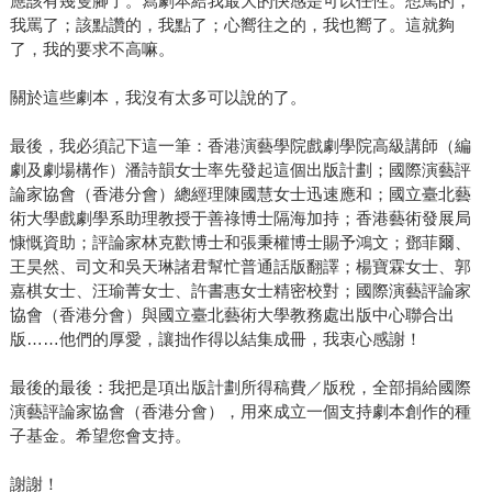
應該有幾隻腳了。寫劇本給我最大的快感是可以任性。想罵的，
我罵了；該點讚的，我點了；心嚮往之的，我也嚮了。這就夠
了，我的要求不高嘛。
關於這些劇本，我沒有太多可以說的了。
最後，我必須記下這一筆：香港演藝學院戲劇學院高級講師（編
劇及劇場構作）潘詩韻女士率先發起這個出版計劃；國際演藝評
論家協會（香港分會）總經理陳國慧女士迅速應和；國立臺北藝
術大學戲劇學系助理教授于善祿博士隔海加持；香港藝術發展局
慷慨資助；評論家林克歡博士和張秉權博士賜予鴻文；鄧菲爾、
王昊然、司文和吳天琳諸君幫忙普通話版翻譯；楊寶霖女士、郭
嘉棋女士、汪瑜菁女士、許書惠女士精密校對；國際演藝評論家
協會（香港分會）與國立臺北藝術大學教務處出版中心聯合出
版……他們的厚愛，讓拙作得以結集成冊，我衷心感謝！
最後的最後：我把是項出版計劃所得稿費／版稅，全部捐給國際
演藝評論家協會（香港分會），用來成立一個支持劇本創作的種
子基金。希望您會支持。
謝謝！