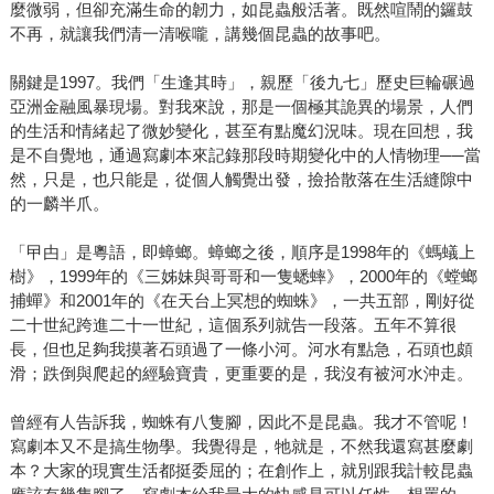
麼微弱，但卻充滿生命的韌力，如昆蟲般活著。既然喧鬧的鑼鼓
不再，就讓我們清一清喉嚨，講幾個昆蟲的故事吧。
關鍵是1997。我們「生逢其時」，親歷「後九七」歷史巨輪碾過
亞洲金融風暴現場。對我來說，那是一個極其詭異的場景，人們
的生活和情緒起了微妙變化，甚至有點魔幻況味。現在回想，我
是不自覺地，通過寫劇本來記錄那段時期變化中的人情物理──當
然，只是，也只能是，從個人觸覺出發，撿拾散落在生活縫隙中
的一麟半爪。
「曱甴」是粵語，即蟑螂。蟑螂之後，順序是1998年的《螞蟻上
樹》，1999年的《三姊妹與哥哥和一隻蟋蟀》，2000年的《螳螂
捕蟬》和2001年的《在天台上冥想的蜘蛛》，一共五部，剛好從
二十世紀跨進二十一世紀，這個系列就告一段落。五年不算很
長，但也足夠我摸著石頭過了一條小河。河水有點急，石頭也頗
滑；跌倒與爬起的經驗寶貴，更重要的是，我沒有被河水沖走。
曾經有人告訴我，蜘蛛有八隻腳，因此不是昆蟲。我才不管呢！
寫劇本又不是搞生物學。我覺得是，牠就是，不然我還寫甚麼劇
本？大家的現實生活都挺委屈的；在創作上，就別跟我計較昆蟲