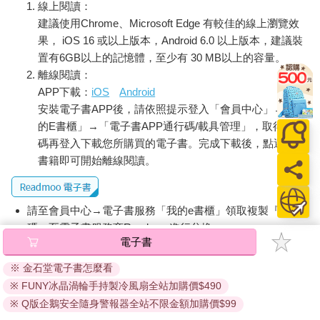
線上閱讀：
建議使用Chrome、Microsoft Edge 有較佳的線上瀏覽效
果， iOS 16 或以上版本，Android 6.0 以上版本，建議裝
置有6GB以上的記憶體，至少有 30 MB以上的容量。
離線閱讀：
APP下載：
iOS
Android
安裝電子書APP後，請依照提示登入「會員中心」→「我
的E書櫃」→「電子書APP通行碼/載具管理」，取得通行
碼再登入下載您所購買的電子書。完成下載後，點選任一
書籍即可開始離線閱讀。
請至會員中心→電子書服務「我的e書櫃」領取複製『兌換
碼』至電子書服務商Readmoo進行兌換。
電子書
退換貨須知：
※ 金石堂電子書怎麼看
因版權保護，您在金石堂所購買的電子書僅能以金石堂專屬
※ FUNY冰晶渦輪手持製冷風扇全站加購價$490
的閱讀軟體開啟閱讀，無法以其他閱讀器或直接下載檔案。
依據「消費者保護法」第19條及行政院消費者保護處公告之
※ Q版企鵝安全隨身警報器全站不限金額加購價$99