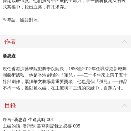
像昆蟲般低微。他們擁有曱甴般的生命力，在一個將被淘汰的舊
式茶檔中，殺出血路，掙扎求存。
※粵語、國語對照。
作者
潘惠森
現任香港演藝學院戲劇學院院長，1993至2012年任職香港新域劇
團藝術總監。他是香港劇場的「寵兒」──三十多年來上演了五十
餘部劇作，屢獲華文劇場界重要獎項；他也是個「孤兒」──作品
不拘一格，難以被收編，在主流與非主流的夾縫中，自闢方寸。
目錄
序言–潘惠森 生逢其時 001
主編的話–潘詩韻 書寫與記錄之必要 005