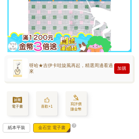
呀哈★吉伊卡哇旋風再起，精選周邊看過
加購
來
寫評價
電子書
喜歡+1
賺金幣
?
紙本平裝
金石堂 電子書