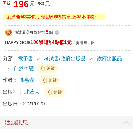
196
7
折
元
280
元
認購希望書包，幫助弱勢孩童上學不中斷！
5
預計最高可得金幣
點
?
100累1點 4點抵1元
HAPPY GO享
折抵無上限
分類：
電子書
＞
考試書/政府出版品
＞
政府出版品
＞
自然生態
追蹤
作者：
潘惠森
追蹤
出版社：
北藝大
追蹤
出版日：
2021/01/01
活動訊息