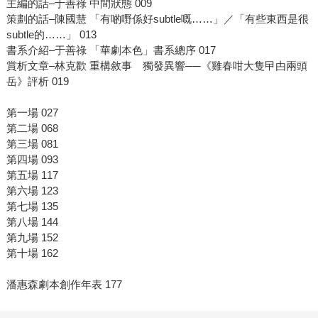
主編的話–于善祿 中間狀態 009
策劃的話–陳國慧 「有啲嘢係好subtle嘅……」／「有些東西是很
subtle的……」 013
書系介紹–于善祿 「華劇本色」書系總序 017
賞析文章–林克歡 重構敘事 獨發異響──《雞春咁大隻曱甴兩頭
岳》評析 019
第一場 027
第二場 068
第三場 081
第四場 093
第五場 117
第六場 123
第七場 135
第八場 144
第九場 152
第十場 162
潘惠森劇本創作年表 177