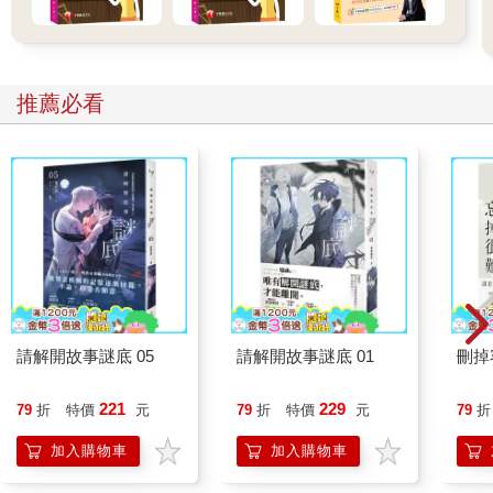
推薦必看
請解開故事謎底 05
請解開故事謎底 01
刪掉
221
229
79
折
特價
元
79
折
特價
元
79
折
加入購物車
加入購物車