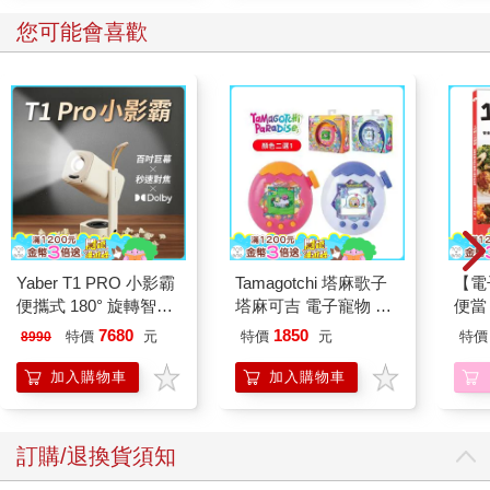
您可能會喜歡
Yaber T1 PRO 小影霸
Tamagotchi 塔麻歌子
【電
便攜式 180° 旋轉智能
塔麻可吉 電子寵物 樂
便當
投影機
園系列（熱帶橙果／極
7680
1850
特價
元
特價
元
特價
8990
地冰雪）
加入購物車
加入購物車
訂購/退換貨須知