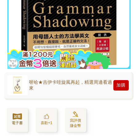
呀哈★吉伊卡哇旋風再起，精選周邊看過
加購
來
寫評價
電子書
喜歡+1
賺金幣