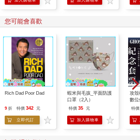
加入購物車
加入購物車
您可能會喜歡
Rich Dad Poor Dad
蝦米與毛孩_平面防護
攻殼機
口罩（2入）
數位
342
35
9
折
特價
元
特價
元
特價
立即代訂
加入購物車