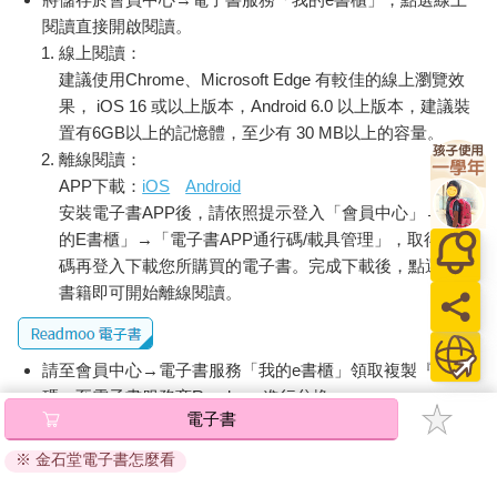
閱讀直接開啟閱讀。
線上閱讀：
建議使用Chrome、Microsoft Edge 有較佳的線上瀏覽效
果， iOS 16 或以上版本，Android 6.0 以上版本，建議裝
置有6GB以上的記憶體，至少有 30 MB以上的容量。
離線閱讀：
APP下載：
iOS
Android
安裝電子書APP後，請依照提示登入「會員中心」→「我
的E書櫃」→「電子書APP通行碼/載具管理」，取得通行
碼再登入下載您所購買的電子書。完成下載後，點選任一
書籍即可開始離線閱讀。
請至會員中心→電子書服務「我的e書櫃」領取複製『兌換
碼』至電子書服務商Readmoo進行兌換。
電子書
退換貨須知：
※ 金石堂電子書怎麼看
因版權保護，您在金石堂所購買的電子書僅能以金石堂專屬
的閱讀軟體開啟閱讀，無法以其他閱讀器或直接下載檔案。