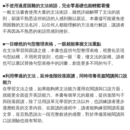
■
不使用過度困難的文法術語，完全零基礎也能輕鬆看懂
一般文法書會使用大量的文法術語，雖然詳細解釋了文法的規
則，卻讓不熟悉這些術語的人感到難以親近。本書儘可能避免使
用困難的文法名詞，以任何人都能理解的方法進行解說，讓讀者
不再因為不熟悉的術語而感到挫折。
■
一目瞭然的句型整理表格，一眼就能掌握文法重點
在文法學習與跟讀之後，本書也提供句型整理表格，視覺化呈現
句型結構，不用死背規則，也能一眼「看」懂文法的架構。讀者
也可以嘗試替換句型表格中的詞彙，創造更多不同的句子。
■
利用學過的文法，延伸進階段落跟讀，同時培養長篇閱讀與口說
能力
在學習文法之後，如果能夠將文法能力運用在閱讀與口說方面，
就能更全面提升英語能力。本書每個單元的最後，提供進階句子
與段落跟讀，除了活用該單元學習的文法以外，也訓練讀者逐步
適應較長的文章內容。在跟讀的過程中，讀者能夠練習閱讀長篇
文章，並且熟悉說出一段完整敘述的感覺，對於準備英檢閱讀與
口說測驗也很有幫助。