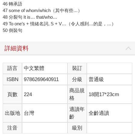
46 轉承語
47 some of whom/which（其中有些…）
48 分裂句 It is… that/who…
49 To one’s + 情緒名詞, S + V…（令人感到…的是，…）
50 倒裝句
詳細資料
語言
中文繁體
裝訂
ISBN
9786269640911
分級
普通級
商品規
頁數
224
18開17*23cm
格
適讀年
出版地
台灣
全齡適讀
齡
注音
級別