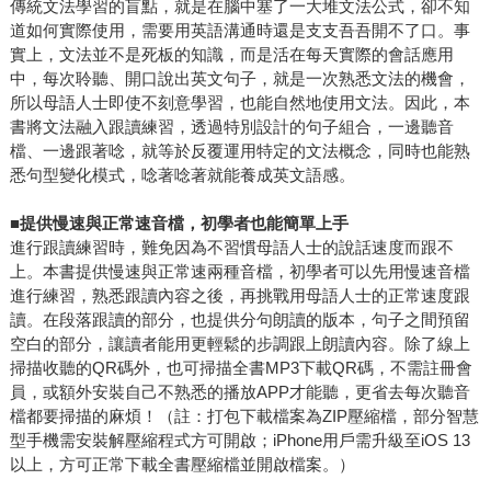
傳統文法學習的盲點，就是在腦中塞了一大堆文法公式，卻不知
道如何實際使用，需要用英語溝通時還是支支吾吾開不了口。事
實上，文法並不是死板的知識，而是活在每天實際的會話應用
中，每次聆聽、開口說出英文句子，就是一次熟悉文法的機會，
所以母語人士即使不刻意學習，也能自然地使用文法。因此，本
書將文法融入跟讀練習，透過特別設計的句子組合，一邊聽音
檔、一邊跟著唸，就等於反覆運用特定的文法概念，同時也能熟
悉句型變化模式，唸著唸著就能養成英文語感。
■
提供慢速與正常速音檔，初學者也能簡單上手
進行跟讀練習時，難免因為不習慣母語人士的說話速度而跟不
上。本書提供慢速與正常速兩種音檔，初學者可以先用慢速音檔
進行練習，熟悉跟讀內容之後，再挑戰用母語人士的正常速度跟
讀。在段落跟讀的部分，也提供分句朗讀的版本，句子之間預留
空白的部分，讓讀者能用更輕鬆的步調跟上朗讀內容。除了線上
掃描收聽的QR碼外，也可掃描全書MP3下載QR碼，不需註冊會
員，或額外安裝自己不熟悉的播放APP才能聽，更省去每次聽音
檔都要掃描的麻煩！（註：打包下載檔案為ZIP壓縮檔，部分智慧
型手機需安裝解壓縮程式方可開啟；iPhone用戶需升級至iOS 13
以上，方可正常下載全書壓縮檔並開啟檔案。）