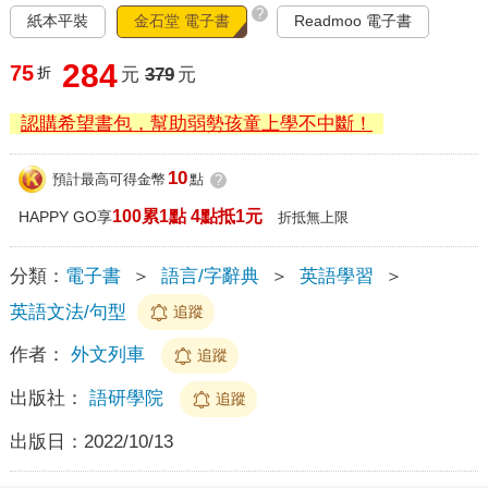
?
紙本平裝
金石堂 電子書
Readmoo 電子書
284
75
折
元
379
元
認購希望書包，幫助弱勢孩童上學不中斷！
10
預計最高可得金幣
點
?
100累1點 4點抵1元
HAPPY GO享
折抵無上限
分類：
電子書
＞
語言/字辭典
＞
英語學習
＞
英語文法/句型
追蹤
作者：
外文列車
追蹤
出版社：
語研學院
追蹤
出版日：
2022/10/13