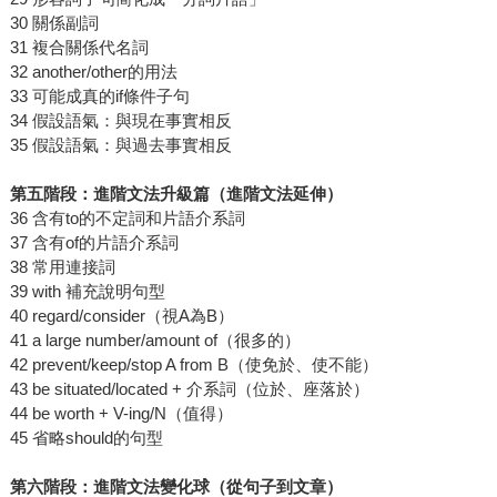
30 關係副詞
31 複合關係代名詞
32 another/other的用法
33 可能成真的if條件子句
34 假設語氣：與現在事實相反
35 假設語氣：與過去事實相反
第五階段：進階文法升級篇（進階文法延伸）
36 含有to的不定詞和片語介系詞
37 含有of的片語介系詞
38 常用連接詞
39 with 補充說明句型
40 regard/consider（視A為B）
41 a large number/amount of（很多的）
42 prevent/keep/stop A from B（使免於、使不能）
43 be situated/located + 介系詞（位於、座落於）
44 be worth + V-ing/N（值得）
45 省略should的句型
第六階段：進階文法變化球（從句子到文章）