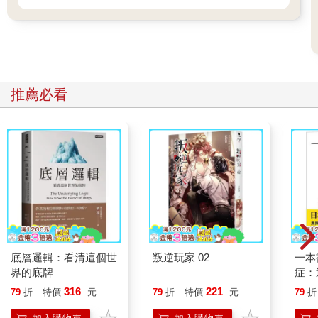
推薦必看
底層邏輯：看清這個世
叛逆玩家 02
一本
界的底牌
症：
開大
316
221
79
折
特價
元
79
折
特價
元
79
折
人也
的3