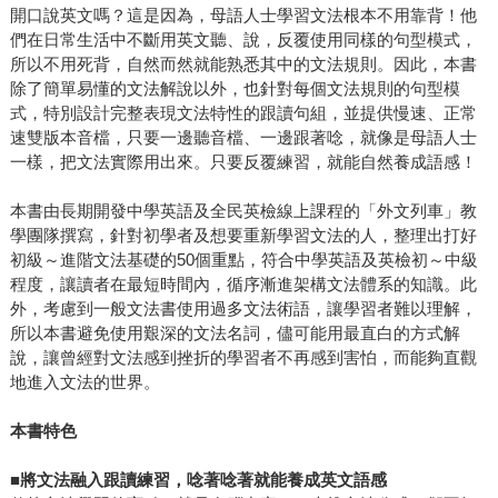
開口說英文嗎？這是因為，母語人士學習文法根本不用靠背！他
們在日常生活中不斷用英文聽、說，反覆使用同樣的句型模式，
所以不用死背，自然而然就能熟悉其中的文法規則。因此，本書
除了簡單易懂的文法解說以外，也針對每個文法規則的句型模
式，特別設計完整表現文法特性的跟讀句組，並提供慢速、正常
速雙版本音檔，只要一邊聽音檔、一邊跟著唸，就像是母語人士
一樣，把文法實際用出來。只要反覆練習，就能自然養成語感！
本書由長期開發中學英語及全民英檢線上課程的「外文列車」教
學團隊撰寫，針對初學者及想要重新學習文法的人，整理出打好
初級～進階文法基礎的50個重點，符合中學英語及英檢初～中級
程度，讓讀者在最短時間內，循序漸進架構文法體系的知識。此
外，考慮到一般文法書使用過多文法術語，讓學習者難以理解，
所以本書避免使用艱深的文法名詞，儘可能用最直白的方式解
說，讓曾經對文法感到挫折的學習者不再感到害怕，而能夠直觀
地進入文法的世界。
本書特色
■
將文法融入跟讀練習，唸著唸著就能養成英文語感