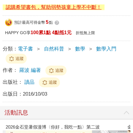
認購希望書包，幫助弱勢孩童上學不中斷！
5
預計最高可得金幣
點
?
100累1點 4點抵1元
HAPPY GO享
折抵無上限
分類：
電子書
＞
自然科普
＞
數學
＞
數學入門
追蹤
作者：
羅波 編著
追蹤
出版社：
讀品
追蹤
出版日：
2016/10/03
活動訊息
金石堂2026海外優惠：電子書