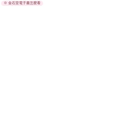
※ 金石堂電子書怎麼看
因版權保護，您在金石堂所購買的電子書僅能以金石堂專屬
的閱讀軟體開啟閱讀，無法以其他閱讀器或直接下載檔案。
依據「消費者保護法」第19條及行政院消費者保護處公告之
「通訊交易解除權合理例外情事適用準則」，非以有形媒介
提供之數位內容或一經提供即為完成之線上服務，經消費者
事先同意始提供。（如：電子書、電子雜誌、下載版軟體、
虛擬商品…等），
不受「網購服務需提供七日鑑賞期」的限
制
。為維護您的權益，建議您先使用「試閱」功能後再付款
購買。