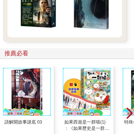
驗。而化學老師故意只給他們一架天平和一隻20g的砝碼。你知道
該如何取得適量的藥粉嗎？7.文具多少錢
難易度：★ 完成時間： 分 解答：頁
到學期末了，學校決定給品德兼優的學生頒發獎品。負責採購的
老師到文具店買獎品。售貨員向老師推薦了鉛筆、鋼筆、橡皮擦
和原子筆等物品。老師發現2枝原子筆和一塊橡皮擦是3元；4枝鋼
推薦必看
筆和一塊橡皮擦是2元；3枝鉛筆和1枝鋼筆再加上一塊橡皮擦是
1.4元。請問，如果老師各種文具都買一種加在一起要多少錢？
8.魚有多少條
難易度：★★ 完成時間： 分 解答：頁
燦烈的爸爸很喜歡養魚，尤其是熱帶魚。這一天，爸爸把燦烈叫
到魚缸前，笑著對燦烈說：「兒子，你看熱帶魚好看嗎？」燦烈
說好看，並問爸爸魚缸裡都是什麼魚？爸爸說，魚缸裡一共有兩
種魚，有好看的五彩神仙魚，還有虎皮魚。爸爸臨時給燦烈出了
請解開故事謎底 03
如果西遊是一群喵(1)
特殊傳
一道數學題。爸爸說，現在魚缸裡兩種魚的數目相乘的積數在鏡
：《如果歷史是一群
子裡一照，正好是兩種魚的總和。燦烈知道這兩種魚各有多少