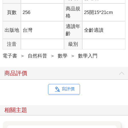
一大瓶果汁。回到新房子裡，他突發奇想，想要稱稱果汁的重量
商品規
是否和瓶子上標的一致。正好他身邊有個秤。他把整瓶的果汁放
頁數
256
25開15*21cm
格
在秤上，發現連瓶子共有3.5千克，和瓶子上標的很一致。現在，
他喝掉半瓶果汁，他再次稱的時候連瓶子還有2千克。那麼，你知
適讀年
出版地
台灣
全齡適讀
道瓶子有多重？果汁又有多重嗎？
齡
3.該補償多少
注音
級別
難易度：★ 完成時間： 分 解答：頁
電子書
＞
自然科普
＞
數學
＞
數學入門
世勳和伯賢賣了一批舊書，每本書所賣的價格正好等於書的總
商品評價
數。他們用賣舊書的錢，以每本10元的價格又買了一批新書，又
以不到10元的價格買了一個漂亮的筆記本，正好把錢花完。他們
將這些書「你一本，我一本」地平分，最後正好多出一本書和那
寫評價
個筆記本。他們商量好，為了公平，拿走筆記本的人得到一些錢
作為補償。那麼，他應該得到多少補償才公平呢？
相關主題
4.秤中藥問題
難易度：★★ 完成時間： 分 解答：頁