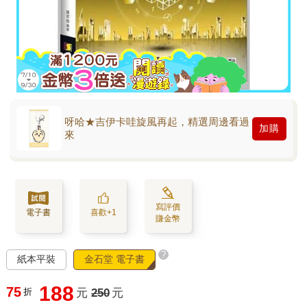
呀哈★吉伊卡哇旋風再起，精選周邊看過
加購
來
寫評價
電子書
喜歡+1
賺金幣
?
紙本平裝
金石堂 電子書
188
75
折
元
250
元