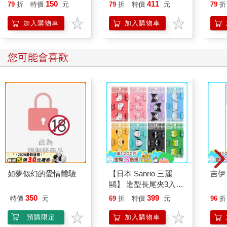
喵》作者最新力作，附
150
411
79
折
特價
元
79
折
特價
元
79
折
條？
【首卷特典】拉頁
加入購物車
加入購物車
9.切蛋糕
難易度：★ 完成時間： 分 解答：頁
您可能會喜歡
今天是子涵的生日，姑姑來給子涵過生日的時候給她買了一個大
生日蛋糕，子涵可高興了。但是姑姑卻說：「子涵，姑姑今天送
給你這個生日蛋糕，但是你要做一道數學題。做對了才能夠吃蛋
糕哦。」姑姑說讓子涵來切蛋糕。要求是：切1刀可以把蛋糕切成
2塊，第2刀與第1刀相交切可以切成4塊，第3刀最多可以切成7
塊。問經過6次這樣呈直線的切割，最多可以把蛋糕切成多少塊？
小朋友，你知道可以切成多少塊嗎？快來幫幫子涵吧！
如夢似幻的愛情體驗
【日本 Sanrio 三麗
吉伊
鷗】 造型長尾夾3入組
(8款可選) 凱蒂貓 Hello
350
399
特價
元
69
折
特價
元
96
折
Kitty 庫洛米 布丁狗 酷
企鵝
預購限定
加入購物車