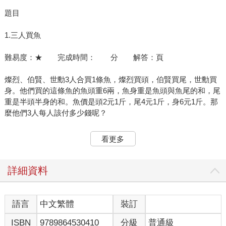
題目
1.三人買魚
難易度：★ 完成時間： 分 解答：頁
燦烈、伯賢、世勳3人合買1條魚，燦烈買頭，伯賢買尾，世勳買
身。他們買的這條魚的魚頭重6兩，魚身重是魚頭與魚尾的和，尾
重是半頭半身的和。魚價是頭2元1斤，尾4元1斤，身6元1斤。那
麼他們3人每人該付多少錢呢？
2.果汁有多重
看更多
難易度：★★ 完成時間： 分 解答：頁
詳細資料
這個夏天天氣炎熱，燦烈特別怕熱，所以一個勁地想喝水。他每
天要消耗掉好幾瓶礦泉水。
語言
中文繁體
裝訂
這天，燦烈家搬家。他很高興，天氣很熱，但他沒有時間喝水。
ISBN
9789864530410
分級
普通級
等到了中午，他很渴很渴，為了補充能量，於是燦烈去超市買了