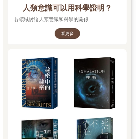
人類意識可以用科學證明？
有一堆20公斤的中藥，準備分成10包，每包2公斤，但是手中的工
具只有一架天平和5公斤、9公斤兩個砝碼，怎樣才能用簡便的方
各領域討論人類意識和科學的關係
法將中藥均勻分成10份？
看更多
5.雞兔同籠
難易度：★★ 完成時間： 分 解答：頁
一天，爺爺帶鹿晗去鄉下玩兒。鹿晗看到有一家人將小雞和小兔
關在一個籠子裡。爺爺問鹿晗：「鹿晗，你數數小雞和小兔一共
多少隻？」鹿晗數了數，一共36隻。爺爺又問鹿晗：「那你看牠
們一共有多少隻腳呢？」鹿晗數了數，雞腳、兔腳一共100隻。請
問小朋友，小雞、小兔各有多少隻呢？
6.巧秤藥粉
難易度：★ 完成時間： 分 解答：頁
在化學實驗課上，同學們需要從一瓶70g的藥粉中取出5g來做實