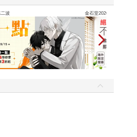
吃一點〉第二波
金石堂2026海