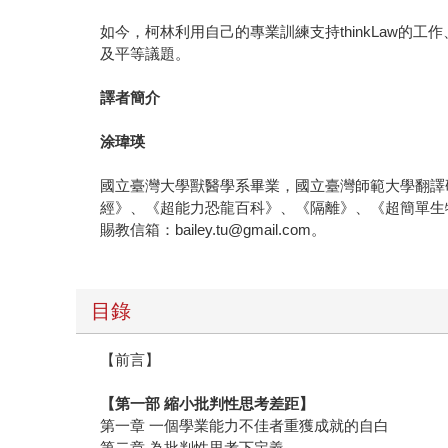
如今，柯林利用自己的專業訓練支持thinkLaw的工作、
及平等議題。
譯者簡介
涂瑋瑛
國立臺灣大學獸醫學系畢業，國立臺灣師範大學翻譯
經》、《超能力恐龍百科》、《隔離》、《超簡單生物課
賜教信箱：bailey.tu@gmail.com。
目錄
【前言】
【第一部 縮小批判性思考差距】
第一章 一個學業能力不佳者重獲成就的自白
第二章 為批判性思考下定義