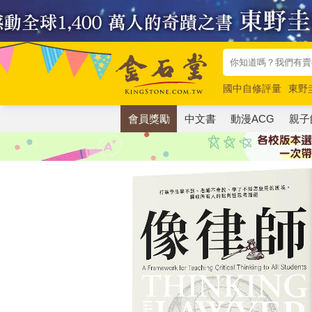
國中自修評量
東野
唯紅花綻放
奧德賽
會員獎勵
中文書
動漫ACG
親子