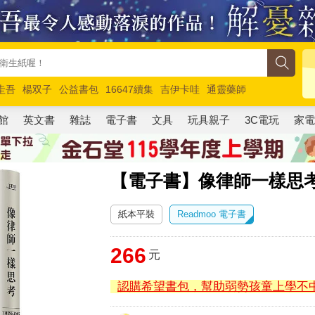
圭吾
楊双子
公益書包
16647續集
吉伊卡哇
通靈藥師
路邊攤新作
馬斯克
玩具總動員5
超慢跑
館
英文書
雜誌
電子書
文具
玩具親子
3C電玩
家
【電子書】像律師一樣思
紙本平裝
Readmoo 電子書
266
元
認購希望書包，幫助弱勢孩童上學不