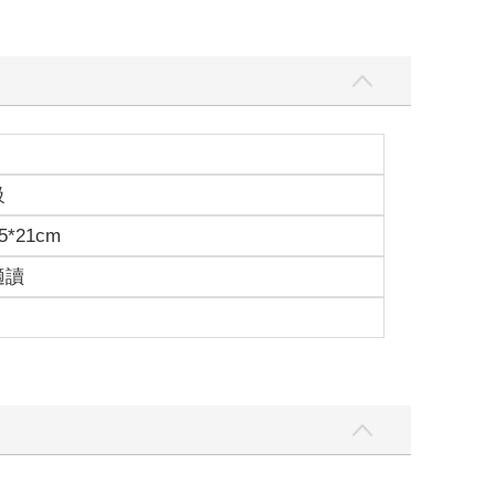
級
5*21cm
適讀