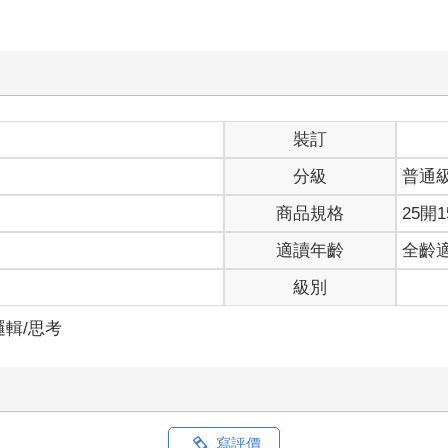
裝訂
分級
普通
商品規格
25開1
適讀年齡
全齡
級別
邏輯/思考
寫評價