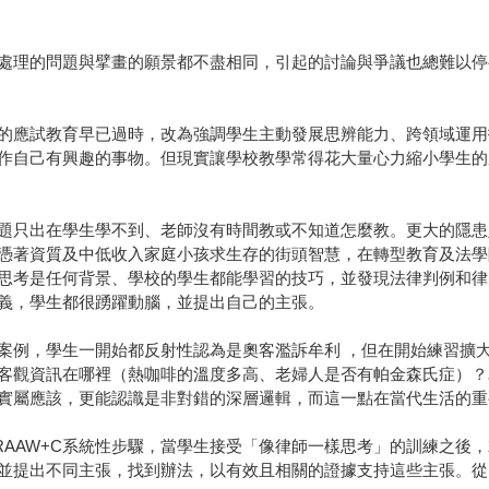
處理的問題與擘畫的願景都不盡相同，引起的討論與爭議也總難以停
的應試教育早已過時，改為強調學生主動發展思辨能力、跨領域運用
作自己有興趣的事物。但現實讓學校教學常得花大量心力縮小學生的
題只出在學生學不到、老師沒有時間教或不知道怎麼教。更大的隱患
憑著資質及中低收入家庭小孩求生存的街頭智慧，在轉型教育及法學
思考是任何背景、學校的學生都能學習的技巧，並發現法律判例和律
義，學生都很踴躍動腦，並提出自己的主張。
案例，學生一開始都反射性認為是奧客濫訴牟利 ，但在開始練習擴
客觀資訊在哪裡（熱咖啡的溫度多高、老婦人是否有帕金森氏症）？
實屬應該，更能認識是非對錯的深層邏輯，而這一點在當代生活的重
RAAW+C系統性步驟，當學生接受「像律師一樣思考」的訓練之後
並提出不同主張，找到辦法，以有效且相關的證據支持這些主張。從