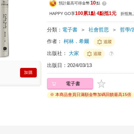
10
預計最高可得金幣
點
?
100累1點 4點抵1元
HAPPY GO享
折抵無
分類：
電子書
＞
社會哲思
＞
哲學/
作者：
柯林．希爾
追蹤
出版社：
大家
追蹤
?
出版日：
2024/03/13
加購
電子書
※ 本商品會員日滿額金幣加碼回饋最高15倍