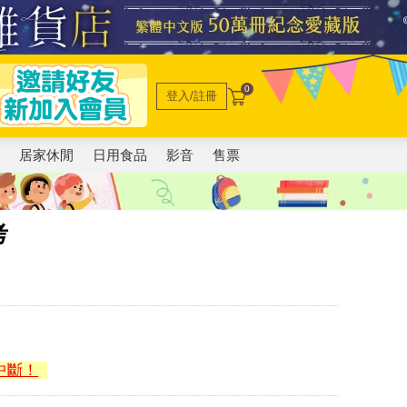
0
登入/註冊
電
居家休閒
日用食品
影音
售票
考
中斷！