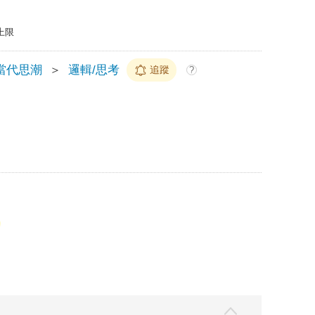
上限
當代思潮
＞
邏輯/思考
追蹤
?