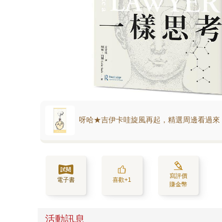
呀哈★吉伊卡哇旋風再起，精選周邊看過來
寫評價
電子書
喜歡+1
賺金幣
活動訊息