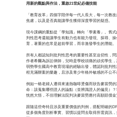
用新的觀點與作法，重啟21世紀必備技能
「教育改革」四個字陪伴每一代人長大，每一次教改
焦慮，以及是否真能讓學生獲得深度學習的疑惑。
現今課綱的重點從「學知識」轉向「學素養」。舊式
判性思考還能讓學生有動力也有能力發現、探尋、操
育，著重的也常是超前學習，而非激發學生的潛能。
所有人都認知到批判性思考的重要性甚至迫切性，問
作者希爾為訴訟律師，兒時是學校頭痛的頑劣學生，
弱勢學生國高中教育現場的經驗出發，體認到批判性
程充滿辦案的樂趣，且涉及青少年格外敏感的不公不
例如一樁老婦人遭得來速熱咖啡燙傷而狀告麥當勞的
命：該蒐集哪些證人的論點（並辨識證人的偏見）？
恍然大悟，不但理解法院判決麥當勞應付高額賠償金
跟隨這些奇特且涉及重要價值的判例，搭配明確的D
從多個角度剖析事實、習慣以提問去取得所需資訊，