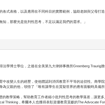
的各式表格，以及應用在不同科目的實際範例，協助老師與父母打造
無知，那麼光是批判性思考，不足以滿足我們的需求。」
學博士學位，之後在全美第九大律師事務所Greenberg Traur
育中改變人生的經歷，使他體認到消弭教育不平等的迫切性。商學院
身為父親的他，領悟了「唯有讓學生在質疑世界的應有面貌時具備所
題為基礎的教學策略，幫助教育工作者縮小批判性思考的教學落差，讓更
ritical Thinking，希爾本人也獲得表彰資優教育貢獻的The Advocate For T